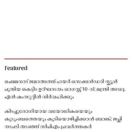
Featured
ചെമ്മനാട് ജമാഅത്ത് ഹയർ സെക്കൻഡറി സ്കൂൾ
പുതിയ കെട്ടിട ഉദ്ഘാടനം ഓഗസ്റ്റ് 10-ന്; മന്ത്രി അഡ്വ.
എൻ ഷംസുദ്ദീൻ നിർവഹിക്കും
കിടപ്പുരോഗിയായ വയോധികയെയും
കുടുംബത്തെയും കുടിയൊഴിപ്പിക്കാൻ ബാങ്ക്; ജപ്തി
നടപടി തടഞ്ഞ് സിപിഎം പ്രവർത്തകർ