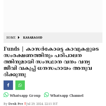
Fitr
May
Day
Eid
Al
Independence
Ad'ha
Day
Onam
HOME
KASARAGOD
J&K
State
Funds | കാസര്‍കോട്ടെ കാവുകളുടെ
Haryana
സംരക്ഷണത്തിനും പരിപാലന
Assembly
State
Diwali
ത്തിനുമായി സംസ്ഥാന വനം വന്യ
Elections
Assembly
Christmas
ജീവി വകുപ്പ് ധനസഹായം അനുവ
Elections
ദിക്കുന്നു
New-
Year
Republic
Day
Budget
Whatsapp Group
Whatsapp Channel
Delhi
By
Desk Pre
Jul 29, 2024, 22:15 IST