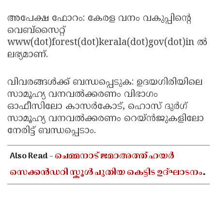
അപേക്ഷ ഫോറം: കേരള വനം വകുപ്പിന്റെ
വെബ്‌സൈറ്റ്
www(dot)forest(dot)kerala(dot)gov(dot)in ല്‍
ലഭ്യമാണ്.
വിവരങ്ങള്‍ക്ക് ബന്ധപ്പെടുക: ഉദയഗിരിയിലെ
സാമൂഹ്യ വനവല്‍ക്കരണം വിഭാഗം
ഓഫീസിലോ കാസര്‍കോട്, ഹൊസ് ദുര്‍ഗ്
സാമൂഹ്യ വനവല്‍ക്കരണം റെയ്ന്‍ജുകളിലോ
നേരിട്ട് ബന്ധപ്പെടാം.
Also Read -
ചെമ്മനാട് ജമാഅത്ത് ഹയർ
സെക്കൻഡറി സ്കൂൾ പുതിയ കെട്ടിട ഉദ്ഘാടനം
ഓഗസ്റ്റ് 10-ന്; മന്ത്രി അഡ്വ. എൻ ഷംസുദ്ദീൻ
നിർവഹിക്കും