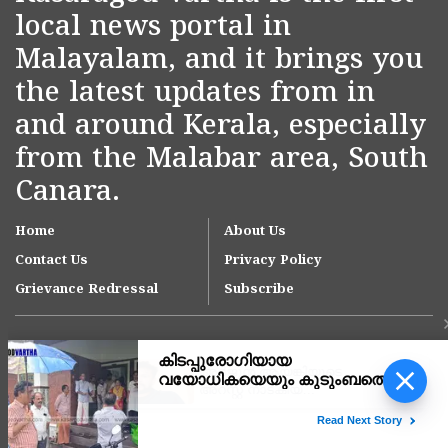
local news portal in
Malayalam, and it brings you
the latest updates from in
and around Kerala, especially
from the Malabar area, South
Canara.
Home
About Us
Contact Us
Privacy Policy
Grievance Redressal
Subscribe
അർജുൻ ആയങ്കിയുടെ
അറസ്റ്റ് നാടകീയ
രംഗങ്ങളൊടുവിൽ,
പൊലീസിനോട് പരിഹാസ
Copyright © 2007-
2026
Kasargodvartha
ചോദ്യവുമായി പ്രതി