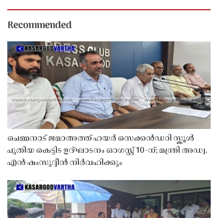
Recommended
ചെമ്മനാട് ജമാഅത്ത് ഹയർ സെക്കൻഡറി സ്കൂൾ
പുതിയ കെട്ടിട ഉദ്ഘാടനം ഓഗസ്റ്റ് 10-ന്; മന്ത്രി അഡ്വ.
എൻ ഷംസുദ്ദീൻ നിർവഹിക്കും