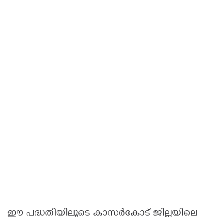
ഈ പദ്ധതിയിലൂടെ കാസര്‍കോട് ജില്ലയിലെ