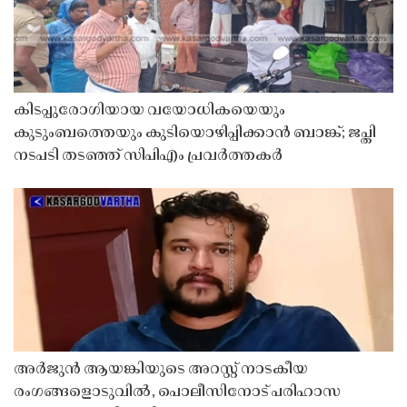
കിടപ്പുരോഗിയായ വയോധികയെയും
കുടുംബത്തെയും കുടിയൊഴിപ്പിക്കാൻ ബാങ്ക്; ജപ്തി
നടപടി തടഞ്ഞ് സിപിഎം പ്രവർത്തകർ
അർജുൻ ആയങ്കിയുടെ അറസ്റ്റ് നാടകീയ
രംഗങ്ങളൊടുവിൽ, പൊലീസിനോട് പരിഹാസ