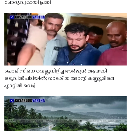
ചോദ്യവുമായി പ്രതി
പൊലീസിനെ വെല്ലുവിളിച്ച അർജുൻ ആയങ്കി
ഒടുവിൽ പിടിയിൽ; നാടകീയ അറസ്റ്റ് കണ്ണൂരിലെ
ഫ്ലാറ്റിൽ വെച്ച്