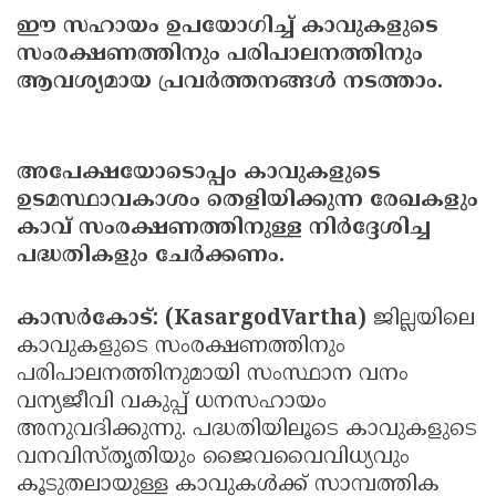
ഈ സഹായം ഉപയോഗിച്ച് കാവുകളുടെ
Updates
Assembly
Kerala
സംരക്ഷണത്തിനും പരിപാലനത്തിനും
Polls
Local
Look
ആവശ്യമായ പ്രവര്‍ത്തനങ്ങള്‍ നടത്താം.
Body
Back
Election
2025
അപേക്ഷയോടൊപ്പം കാവുകളുടെ
ഉടമസ്ഥാവകാശം തെളിയിക്കുന്ന രേഖകളും
കാവ് സംരക്ഷണത്തിനുള്ള നിര്‍ദ്ദേശിച്ച
പദ്ധതികളും ചേര്‍ക്കണം.
കാസര്‍കോട്: (KasargodVartha)
ജില്ലയിലെ
കാവുകളുടെ സംരക്ഷണത്തിനും
പരിപാലനത്തിനുമായി സംസ്ഥാന വനം
വന്യജീവി വകുപ്പ് ധനസഹായം
അനുവദിക്കുന്നു. പദ്ധതിയിലൂടെ കാവുകളുടെ
വനവിസ്തൃതിയും ജൈവവൈവിധ്യവും
കൂടുതലായുള്ള കാവുകള്‍ക്ക് സാമ്പത്തിക