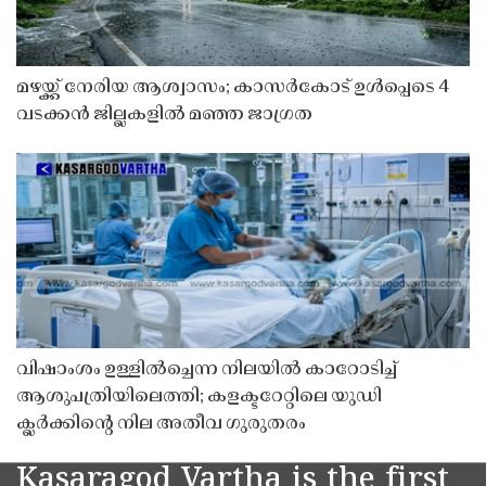
മഴയ്ക്ക് നേരിയ ആശ്വാസം; കാസർകോട് ഉൾപ്പെടെ 4
വടക്കൻ ജില്ലകളിൽ മഞ്ഞ ജാഗ്രത
വിഷാംശം ഉള്ളിൽച്ചെന്ന നിലയിൽ കാറോടിച്ച്
ആശുപത്രിയിലെത്തി; കളക്ടറേറ്റിലെ യുഡി
ക്ലർക്കിൻ്റെ നില അതീവ ഗുരുതരം
Kasaragod Vartha is the first