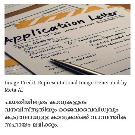
Election
Maha
Shivarathri
International
Women's
Anti-
Day
Drug
Attukal
Campaign
Pongala
Holi
2025
2025
IPL
2025
Eid
Al-
Waqf
Image Credit: Representational Image Generated by
Fitr
Bill
Vishu
Meta AI
2025
Controversy
Festival
Good
പദ്ധതിയിലൂടെ കാവുകളുടെ
വനവിസ്തൃതിയും ജൈവവൈവിധ്യവും
2025
Friday
Easter
കൂടുതലായുള്ള കാവുകള്‍ക്ക് സാമ്പത്തിക
Observance
Sunday
By-
സഹായം ലഭിക്കും.
2025
2025
Election
Bihar