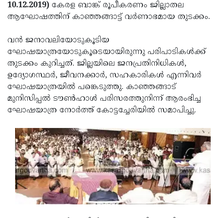
Election
Maha
10.12.2019)
കേരള ബാങ്ക് രൂപീകരണം ജില്ലാതല
ആഘോഷത്തിന് കാഞ്ഞങ്ങാട്ട് വര്‍ണാഭമായ തുടക്കം.
Shivarathri
International
Women's
Anti-
വന്‍ ജനാവലിയോടുകൂടിയ
ഘോഷയാത്രയോടുകൂടെയായിരുന്നു പരിപാടികള്‍ക്ക്
Day
Drug
Attukal
തുടക്കം കുറിച്ചത്. ജില്ലയിലെ ജനപ്രതിനിധികള്‍,
Campaign
Pongala
Holi
ഉദ്യോഗസ്ഥര്‍, ജീവനക്കാര്‍, സഹകാരികള്‍ എന്നിവര്‍
ഘോഷയാത്രയില്‍ പങ്കെടുത്തു. കാഞ്ഞങ്ങാട്
2025
2025
IPL
മുനിസിപ്പല്‍ ടൗണ്‍ഹാള്‍ പരിസരത്തുനിന്ന് ആരംഭിച്ച
2025
Eid
ഘോഷയാത്ര നോര്‍ത്ത് കോട്ടച്ചേരിയില്‍ സമാപിച്ചു.
Al-
Waqf
Fitr
Bill
Vishu
2025
Controversy
Festival
Good
2025
Friday
Easter
Observance
Sunday
By-
2025
2025
Election
Bihar