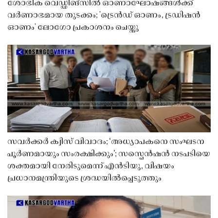
ശോഭിക വെഡ്ഡിങ്സിൽ ഓണാഘോഷങ്ങൾക്ക്
വർണാഭമായ തുടക്കം; 'ട്രെൻഡ് ഓണം, ട്രഡിഷൻ
ഓണം' ലോഗോ പ്രകാശനം ചെയ്തു
സവർക്കർ ക്വിസ് വിവാദം; ‘അധ്യാപകനെ സംഘടന
പൂർണമായും സംരക്ഷിക്കും’; സസ്പെൻഷൻ നടപടിയെ
ശക്തമായി നേരിടുമെന്ന് എൻടിയു, വിഷയം
പ്രധാനമന്ത്രിയുടെ ശ്രദ്ധയിൽപ്പെടുത്തും