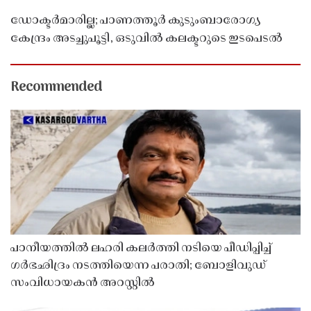
ഡോക്ടർമാരില്ല; പാണത്തൂർ കുടുംബാരോഗ്യ
കേന്ദ്രം അടച്ചുപൂട്ടി, ഒടുവിൽ കലക്ടറുടെ ഇടപെടൽ
Recommended
പാനീയത്തിൽ ലഹരി കലർത്തി നടിയെ പീഡിപ്പിച്ച്
ഗർഭഛിദ്രം നടത്തിയെന്ന പരാതി; ബോളിവുഡ്
സംവിധായകൻ അറസ്റ്റിൽ