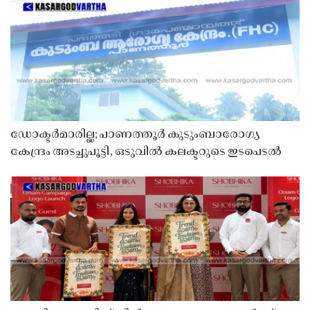
ഡോക്ടർമാരില്ല; പാണത്തൂർ കുടുംബാരോഗ്യ
കേന്ദ്രം അടച്ചുപൂട്ടി, ഒടുവിൽ കലക്ടറുടെ ഇടപെടൽ