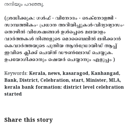
നന്ദിയും പറഞ്ഞു.
(ശ്രദ്ധിക്കുക: ഗൾഫ് - വിനോദം - ടെക്നോളജി -
സാമ്പത്തികം- പ്രധാന അറിയിപ്പുകൾ-വിദ്യാഭ്യാസം-
തൊഴിൽ വിശേഷങ്ങൾ ഉൾപ്പെടെ മലയാളം
വാർത്തകൾ നിങ്ങളുടെ മൊബൈലിൽ ലഭിക്കാൻ
കെവാർത്തയുടെ പുതിയ ആൻഡ്രോയിഡ് ആപ്പ്
ഇവിടെ ക്ലിക്ക് ചെയ്ത് ഡൗൺലോഡ് ചെയ്യുക.
ഉപയോഗിക്കാനും ഷെയർ ചെയ്യാനും എളുപ്പം )
Keywords:
Kerala, news, kasaragod, Kanhangad,
Bank, District, Celebration, start, Minister, MLA,
kerala bank formation: district level celebration
started
<
!- START disable copy paste -->
Share this story