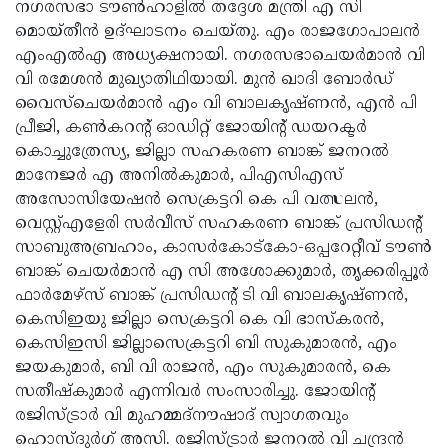
നഗരസഭാ ടൗണ്‍ഹാളില്‍ തദ്ദേശ മന്ത്രി എ സി
Updates
Assembly
Kerala
മൊയ്തീന്‍ ഉദ്ഘാടനം ചെയ്തു. എം രാജഗോപാലന്‍
എംഎല്‍എ അധ്യക്ഷനായി. നഗരസഭാചെയര്‍മാന്‍ വി
Polls
Local
Look
വി രമേശന്‍ മുഖ്യാതിഥിയായി. മുന്‍ ഖാദി ബോര്‍ഡ്
Body
Back
വൈസ്‌ചെയര്‍മാന്‍ എം വി ബാലകൃഷ്ണന്‍, എന്‍ പി
പ്രീജി, കണ്‍കറന്റ് ഓഡിറ്റ് ജോയിന്റ് ഡയറക്ടര്‍
Election
2025
കൊച്ചുത്രേസ്യ, ജില്ലാ സഹകരണ ബാങ്ക് ജനറല്‍
മാനേജര്‍ എ അനില്‍കുമാര്‍, പിഎസിഎസ്
അസോസിയേഷന്‍ സെക്രട്ടറി കെ പി വത്സലന്‍,
വെസ്റ്റ്എളേരി സര്‍വീസ് സഹകരണ ബാങ്ക് പ്രസിഡന്റ്
സാബുഅബ്രഹാം, കാസര്‍കോട്‌കോ-ഒപ്പറേറ്റീവ് ടൗണ്‍
ബാങ്ക് ചെയര്‍മാന്‍ എ സി അശോക്കുമാര്‍, തൃക്കരിപ്പൂര്‍
ഫാര്‍മേഴ്‌സ് ബാങ്ക് പ്രസിഡന്റ് ടി വി ബാലകൃഷ്ണന്‍,
കെസിഇയു ജില്ലാ സെക്രട്ടറി കെ വി ഭാസ്‌കരന്‍,
കെസിഇസി ജില്ലാസെക്രട്ടറി ബി സുകുമാരന്‍, എം
ജയകുമാര്‍, ബി വി രാജന്‍, എം സുകുമാരന്‍, കെ
സതീഷ്‌കുമാര്‍ എന്നിവര്‍ സംസാരിച്ചു. ജോയിന്റ്
രജിസ്ട്രാര്‍ വി മുഹമ്മദ്‌നൗഷാദ് സ്വാഗതവും
ഹൊസ്ദുര്‍ഗ് അസി. രജിസ്ട്രാര്‍ ജനറല്‍ വി ചന്ദ്രന്‍