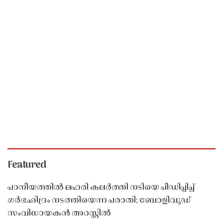
Featured
പാനീയത്തിൽ ലഹരി കലർത്തി നടിയെ പീഡിപ്പിച്ച്
ഗർഭഛിദ്രം നടത്തിയെന്ന പരാതി; ബോളിവുഡ്
സംവിധായകൻ അറസ്റ്റിൽ