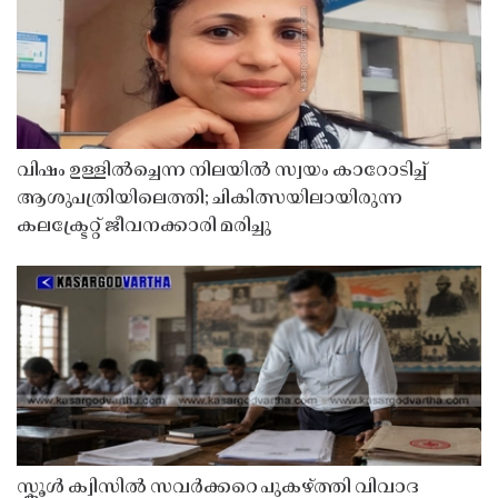
വിഷം ഉള്ളിൽച്ചെന്ന നിലയിൽ സ്വയം കാറോടിച്ച്
ആശുപത്രിയിലെത്തി; ചികിത്സയിലായിരുന്ന
കലക്ട്രേറ്റ് ജീവനക്കാരി മരിച്ചു
സ്കൂൾ ക്വിസിൽ സവർക്കറെ പുകഴ്ത്തി വിവാദ