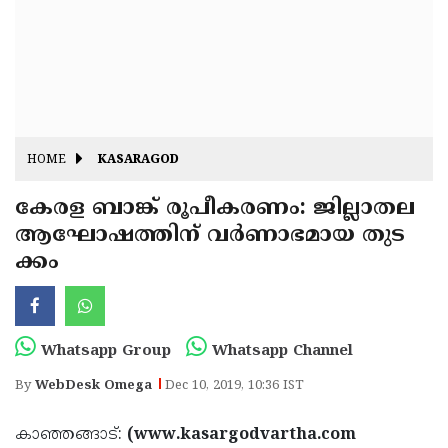
Fitr
May
Day
Eid
Al
Independence
Ad'ha
Day
Onam
HOME
KASARAGOD
J&K
State
കേരള ബാങ്ക് രൂപീകരണം: ജില്ലാതല
Haryana
ആഘോഷത്തിന് വര്‍ണാഭമായ തുട
Assembly
State
Diwali
ക്കം
Elections
Assembly
Christmas
Elections
New-
Year
Republic
Whatsapp Group
Whatsapp Channel
Day
Budget
By
WebDesk Omega
Dec 10, 2019, 10:36 IST
Delhi
കാഞ്ഞങ്ങാട്:
(www.kasargodvartha.com