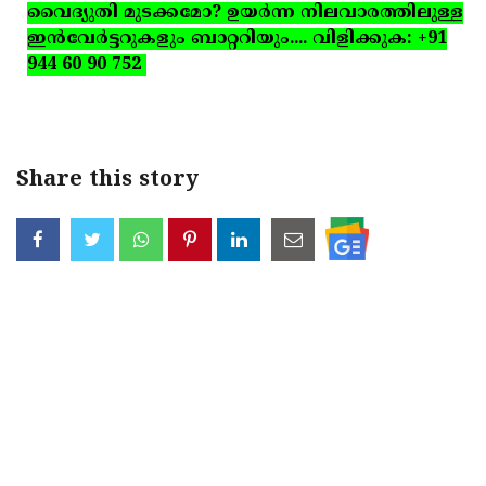
വൈദ്യുതി മുടക്കമോ? ഉയര്‍ന്ന നിലവാരത്തിലുള്ള
ഇന്‍വേര്‍ട്ടറുകളും ബാറ്ററിയും.... വിളിക്കുക: +91
944 60 90 752
Share this story