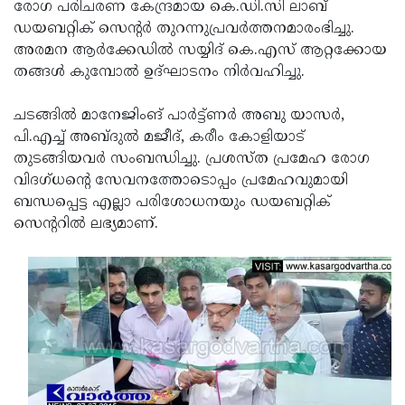
Election
രോഗ പരിചരണ കേന്ദ്രമായ കെ.ഡി.സി ലാബ്
Maha
ഡയബറ്റിക് സെന്റര്‍ തുറന്നുപ്രവര്‍ത്തനമാരംഭിച്ചു.
Shivarathri
International
അരമന ആര്‍ക്കേഡില്‍ സയ്യിദ് കെ.എസ് ആറ്റക്കോയ
Women's
തങ്ങള്‍ കുമ്പോല്‍ ഉദ്ഘാടനം നിര്‍വഹിച്ചു.
Anti-
Day
Drug
Attukal
ചടങ്ങില്‍ മാനേജിംങ് പാര്‍ട്ട്ണര്‍ അബു യാസര്‍,
Campaign
Pongala
പി.എച്ച് അബ്ദുല്‍ മജീദ്, കരീം കോളിയാട്
Holi
തുടങ്ങിയവര്‍ സംബന്ധിച്ചു. പ്രശസ്ത പ്രമേഹ രോഗ
2025
2025
IPL
വിദഗ്ധന്റെ സേവനത്തോടൊപ്പം പ്രമേഹവുമായി
2025
ബന്ധപ്പെട്ട എല്ലാ പരിശോധനയും ഡയബറ്റിക്
Eid
സെന്ററില്‍ ലഭ്യമാണ്.
Al-
Waqf
Fitr
Bill
Vishu
2025
Controversy
Festival
Good
2025
Friday
Easter
Observance
Sunday
By-
2025
2025
Election
Bihar