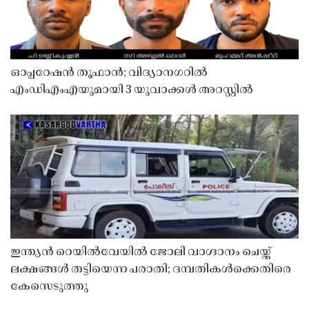
ഓപ്പറേഷൻ തൂഫാൻ; വിദ്യാനഗറിൽ
എംഡിഎംഎയുമായി 3 യുവാക്കൾ അറസ്റ്റിൽ
ഇന്ത്യൻ റെയിൽവേയിൽ ജോലി വാഗ്ദാനം ചെയ്ത്
ലക്ഷങ്ങൾ തട്ടിയെന്ന പരാതി; ദമ്പതികൾക്കെതിരെ
കേസെടുത്തു