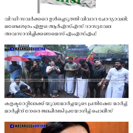
വി ഡി സവർക്കറെ ഉൾപ്പെടുത്തി വിവാദ ചോദ്യാവലി;
മഞ്ചേശ്വരം എഇഒ ആർഎസ്എസ് ദാസ്യവേല
അവസാനിപ്പിക്കണമെന്ന് എംഎസ്എഫ്
കളക്ടറേറ്റിലേക്ക് യുവമോർച്ചയുടെ പ്രതിഷേധ മാർച്ച്;
മാർച്ചിന് നേരെ ജലപീരങ്കി പ്രയോഗിച്ച് പൊലീസ്