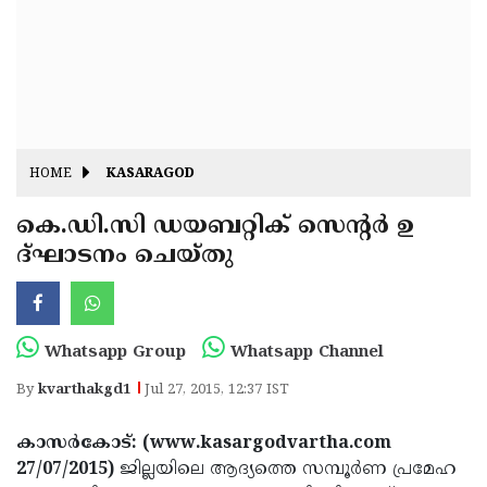
Fitr
May
Day
Eid
Al
Independence
Ad'ha
Day
Onam
HOME
KASARAGOD
J&K
State
കെ.ഡി.സി ഡയബറ്റിക് സെന്റര്‍ ഉ
Haryana
ദ്ഘാടനം ചെയ്തു
Assembly
State
Diwali
Elections
Assembly
Christmas
Elections
New-
Whatsapp Group
Whatsapp Channel
Year
Republic
By
kvarthakgd1
Jul 27, 2015, 12:37 IST
Day
Budget
കാസര്‍കോട്: (www.kasargodvartha.com
Delhi
27/07/2015)
ജില്ലയിലെ ആദ്യത്തെ സമ്പൂര്‍ണ പ്രമേഹ