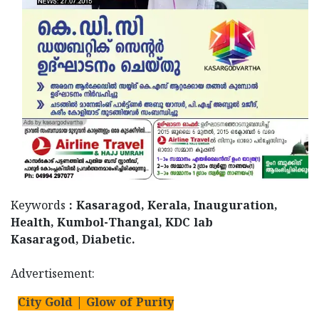
Updates
Assembly
Kerala
Polls
Local
Look
Body
Back
Election
2025
Keywords
: Kasaragod, Kerala, Inauguration,
Health, Kumbol-Thangal, KDC lab
Kasaragod, Diabetic.
Advertisement:
City Gold | Glow of Purity