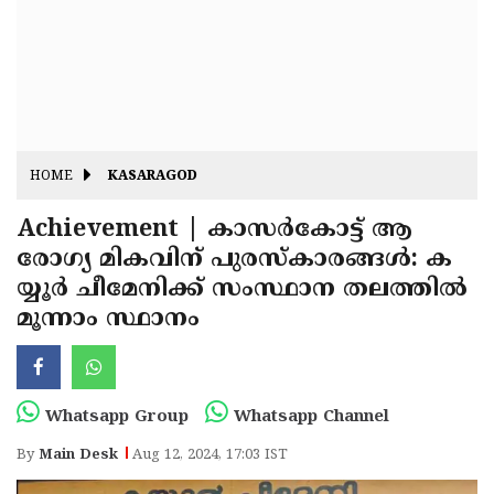
Fitr
May
Day
Eid
Al
Independence
Ad'ha
Day
Onam
HOME
KASARAGOD
J&K
State
Achievement | കാസർകോട്ട് ആ
Haryana
രോഗ്യ മികവിന് പുരസ്കാരങ്ങൾ: ക
Assembly
State
Diwali
യ്യൂർ ചീമേനിക്ക് സംസ്ഥാന തലത്തിൽ
Elections
Assembly
Christmas
മൂന്നാം സ്ഥാനം
Elections
New-
Year
Republic
Whatsapp Group
Whatsapp Channel
Day
Budget
By
Main Desk
Aug 12, 2024, 17:03 IST
Delhi