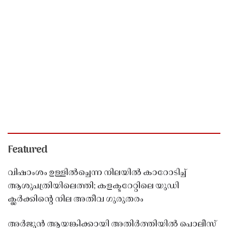
Featured
വിഷാംശം ഉള്ളിൽച്ചെന്ന നിലയിൽ കാറോടിച്ച്
ആശുപത്രിയിലെത്തി; കളക്ടറേറ്റിലെ യുഡി
ക്ലർക്കിൻ്റെ നില അതീവ ഗുരുതരം
അർജുൻ ആയങ്കിക്കായി അതിർത്തിയിൽ പൊലീസ്