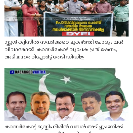
സ്കൂൾ ക്വിസിൽ സവർക്കറെ പുകഴ്ത്തി ചോദ്യം വൻ
വിവാദമായി: കാസർകോട്ട് വ്യാപക പ്രതിഷേധം,
അടിയന്തര റിപ്പോർട്ട് തേടി ഡിഡിഇ
കാസർകോട്ട് മുസ്ലിം ലീഗിൽ വമ്പൻ അഴിച്ചുപണിക്ക്