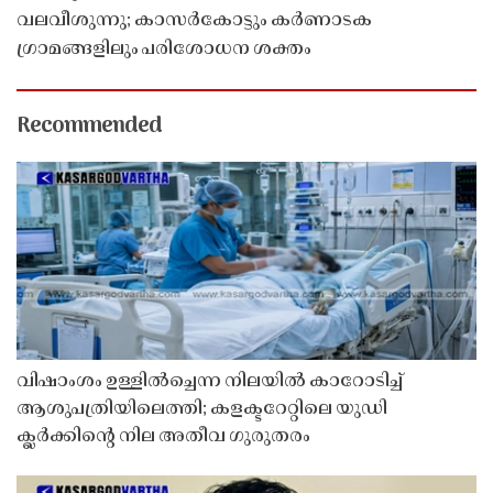
വലവീശുന്നു; കാസർകോട്ടും കർണാടക
ഗ്രാമങ്ങളിലും പരിശോധന ശക്തം
Recommended
വിഷാംശം ഉള്ളിൽച്ചെന്ന നിലയിൽ കാറോടിച്ച്
ആശുപത്രിയിലെത്തി; കളക്ടറേറ്റിലെ യുഡി
ക്ലർക്കിൻ്റെ നില അതീവ ഗുരുതരം