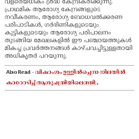
വളരെയധികം ശ്രദ്ധ കേന്ദ്രീകരിക്കുന്നു.
പ്രാഥമിക ആരോഗ്യ കേന്ദ്രങ്ങളുടെ
നവീകരണം, ആരോഗ്യ ബോധവൽക്കരണ
പരിപാടികൾ, ഗർഭിണികളുടെയും
കുട്ടികളുടെയും ആരോഗ്യ പരിപാലനം
തുടങ്ങിയ മേഖലകളിൽ ഈ പഞ്ചായത്തുകൾ
മികച്ച പ്രവർത്തനങ്ങൾ കാഴ്ചവച്ചിട്ടുള്ളതായി
അധികൃതർ പറയുന്നു.
Also Read -
വിഷാംശം ഉള്ളിൽച്ചെന്ന നിലയിൽ
കാറോടിച്ച് ആശുപത്രിയിലെത്തി;
കളക്ടറേറ്റിലെ യുഡി ക്ലർക്കിൻ്റെ നില അതീവ
ഗുരുതരം