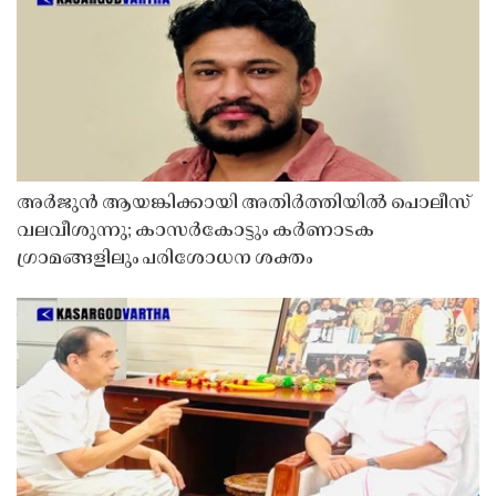
അർജുൻ ആയങ്കിക്കായി അതിർത്തിയിൽ പൊലീസ്
വലവീശുന്നു; കാസർകോട്ടും കർണാടക
ഗ്രാമങ്ങളിലും പരിശോധന ശക്തം