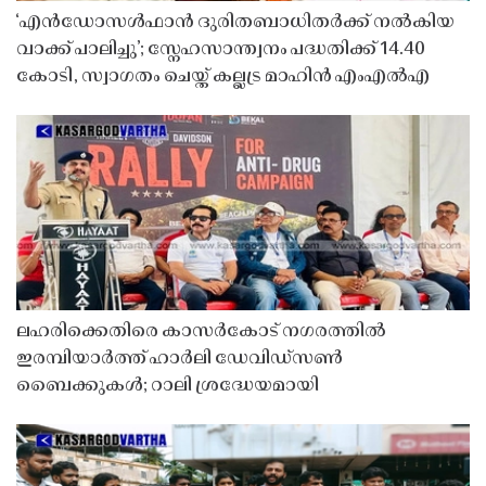
‘എൻഡോസൾഫാൻ ദുരിതബാധിതർക്ക് നൽകിയ
വാക്ക് പാലിച്ചു’; സ്നേഹസാന്ത്വനം പദ്ധതിക്ക് 14.40
കോടി, സ്വാഗതം ചെയ്ത് കല്ലട്ര മാഹിൻ എംഎൽഎ
ലഹരിക്കെതിരെ കാസർകോട് നഗരത്തിൽ
ഇരമ്പിയാർത്ത് ഹാർലി ഡേവിഡ്‌സൺ
ബൈക്കുകൾ; റാലി ശ്രദ്ധേയമായി