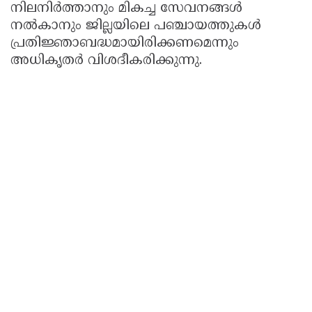
നിലനിർത്താനും മികച്ച സേവനങ്ങൾ
നൽകാനും ജില്ലയിലെ പഞ്ചായത്തുകൾ
പ്രതിജ്ഞാബദ്ധമായിരിക്കണമെന്നും
അധികൃതർ വിശദീകരിക്കുന്നു.