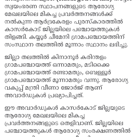
സ്വയംഭരണ സ്ഥാപനങ്ങളുടെ ആരോഗ്യ
Updates
Assembly
Kerala
മേഖലയിലെ മികച്ച പ്രവർത്തനങ്ങൾക്ക്
Polls
Local
Look
നൽകുന്ന ആർദ്രകേരളം പുരസ്കാരത്തിൽ
കാസർകോട് ജില്ലയിലെ പഞ്ചായത്തുകൾ
Body
Back
തിളങ്ങി. കയ്യൂർ ചീമേനി ഗ്രാമപഞ്ചായത്തിന്
Election
2025
സംസ്ഥാന തലത്തിൽ മൂന്നാം സ്ഥാനം ലഭിച്ചു.
ജില്ലാ തലത്തിൽ കിനാനൂർ കരിന്തളം
ഗ്രാമപഞ്ചായത്ത് ഒന്നാമതും, മടിക്കൈ
ഗ്രാമപഞ്ചായത്ത് രണ്ടാമതും, ബെള്ളൂർ
ഗ്രാമപഞ്ചായത്ത് മൂന്നാമതും വന്നു. ആരോഗ്യ
വകുപ്പ് മന്ത്രി വീണാ ജോർജ് ആണ്
അവാർഡുകൾ പ്രഖ്യാപിച്ചത്.
ഈ അവാർഡുകൾ കാസർകോട് ജില്ലയുടെ
ആരോഗ്യ മേഖലയിലെ മികച്ച
പ്രവർത്തനങ്ങളുടെ തെളിവാണ്. ജില്ലയിലെ
പഞ്ചായത്തുകൾ ആരോഗ്യ സംരക്ഷണത്തിൽ