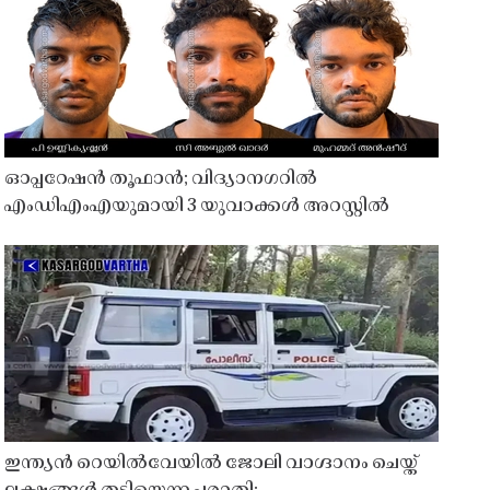
ഓപ്പറേഷൻ തൂഫാൻ; വിദ്യാനഗറിൽ
എംഡിഎംഎയുമായി 3 യുവാക്കൾ അറസ്റ്റിൽ
ഇന്ത്യൻ റെയിൽവേയിൽ ജോലി വാഗ്ദാനം ചെയ്ത്