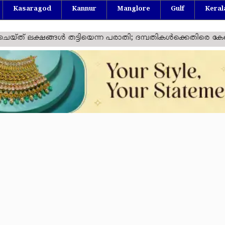
Kasaragod
Kannur
Manglore
Gulf
Keral