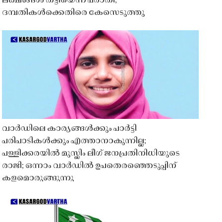
ലക്ഷങ്ങൾ തട്ടിയെന്ന പരാതി;
ദമ്പതികൾക്കെതിരെ കേസെടുത്തു
വാർഡിലെ കാര്യങ്ങൾക്കും പാർട്ടി
പരിപാടികൾക്കും എത്താനാകുന്നില്ല;
പള്ളിക്കരയിൽ മുസ്ലിം ലീഗ് ജനപ്രതിനിധിയുടെ
രാജി; ഒന്നാം വാർഡിൽ ഉപതെരഞ്ഞെടുപ്പിന്
കളമൊരുങ്ങുന്നു