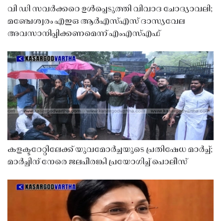
വി ഡി സവർക്കറെ ഉൾപ്പെടുത്തി വിവാദ ചോദ്യാവലി;
മഞ്ചേശ്വരം എഇഒ ആർഎസ്എസ് ദാസ്യവേല
അവസാനിപ്പിക്കണമെന്ന് എംഎസ്എഫ്
കളക്ടറേറ്റിലേക്ക് യുവമോർച്ചയുടെ പ്രതിഷേധ മാർച്ച്;
മാർച്ചിന് നേരെ ജലപീരങ്കി പ്രയോഗിച്ച് പൊലീസ്