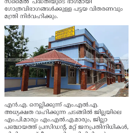
സ്മൈൽ' പദ്ധതിയുടെ ഭാഗമായി
ഗോത്രവിഭാഗങ്ങൾക്കുള്ള പട്ടയ വിതരണവും
മന്ത്രി നിർവഹിക്കും.
എൻ.എ. നെല്ലിക്കുന്ന് എം.എൽ.എ.
അധ്യക്ഷത വഹിക്കുന്ന ചടങ്ങിൽ ജില്ലയിലെ
എം.പി.മാരും എം.എൽ.എ.മാരും, ജില്ലാ
പഞ്ചായത്ത് പ്രസിഡന്റ്, മറ്റ് ജനപ്രതിനിധികൾ,