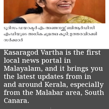
ടൂറിസം ഡയറക്ടർ എം അഞ്ജനയ്ക്ക് ബിആർഡിസി
എംഡിയുടെ അധിക ചുമതല കൂടി; ഉത്തരവിറക്കി
സർക്കാർ
Kasaragod Vartha is the first
local news portal in
Malayalam, and it brings you
the latest updates from in
and around Kerala, especially
from the Malabar area, South
Canara.