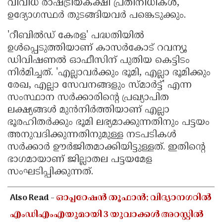
വിവിധ രാഷ്ട്രീയകക്ഷി പ്രതിനിധികൾ,
ഉദ്യോഗസ്ഥർ തുടങ്ങിയവർ പങ്കെടുക്കും.
'റീബിൽഡ് കേരള' പദ്ധതിയിൽ
ഉൾപ്പെടുത്തിയാണ് കാസർകോട് റവന്യൂ
ഡിവിഷണൽ ഓഫീസിന് പുതിയ കെട്ടിടം
നിർമിച്ചത്. 'എല്ലാവർക്കും ഭൂമി, എല്ലാ ഭൂമിക്കും
രേഖ, എല്ലാ സേവനങ്ങളും സ്മാർട്ട്' എന്ന
സംസ്ഥാന സർക്കാരിന്റെ പ്രഖ്യാപിത
ലക്ഷ്യങ്ങൾ മുൻനിർത്തിയാണ് എല്ലാ
ഭൂരഹിതർക്കും ഭൂമി ലഭ്യമാക്കുന്നതിനും പട്ടയം
അനുവദിക്കുന്നതിനുമുള്ള നടപടികൾ
സർക്കാർ ഊർജിതമാക്കിയിട്ടുള്ളത്. ഇതിന്റെ
ഭാഗമായാണ് ജില്ലാതല പട്ടയമേള
സംഘടിപ്പിക്കുന്നത്.
Also Read -
ഓപ്പറേഷൻ തൂഫാൻ; വിദ്യാനഗറിൽ
എംഡിഎംഎയുമായി 3 യുവാക്കൾ അറസ്റ്റിൽ