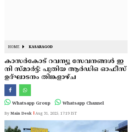
Fitr
May
Day
Eid
Al
Independence
Ad'ha
Day
Onam
HOME
KASARAGOD
J&K
State
കാസർകോട് റവന്യൂ സേവനങ്ങൾ ഇ
Haryana
നി സ്മാർട്ട്: പുതിയ ആർഡിഒ ഓഫീസ്
Assembly
State
Diwali
ഉദ്ഘാടനം തിങ്കളാഴ്ച
Elections
Assembly
Christmas
Elections
New-
Year
Republic
Whatsapp Group
Whatsapp Channel
Day
Budget
By
Main Desk
Aug 31, 2025, 17:19 IST
Delhi