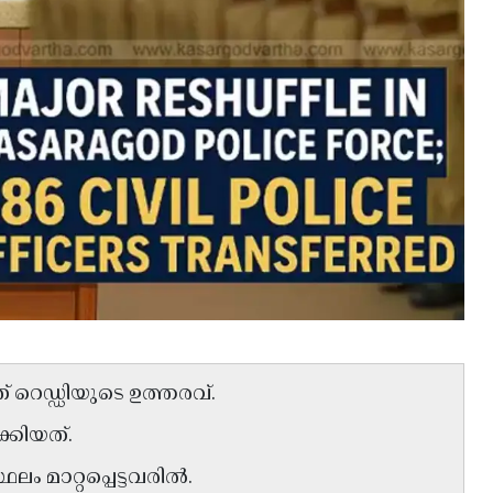
് റെഡ്ഡിയുടെ ഉത്തരവ്.
്കിയത്.
 മാറ്റപ്പെട്ടവരിൽ.