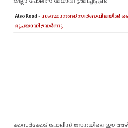
ജില്ലാ പോലീസ് മേധാവി ശ്രമിച്ചിട്ടുണ്ട്.
Also Read -
സംസ്ഥാനത്ത് സ്വർണവിലയിൽ വൈകു
രൂപയായി ഉയർന്നു
കാസർകോട് പോലീസ് സേനയിലെ ഈ അഴിച്ചുപ