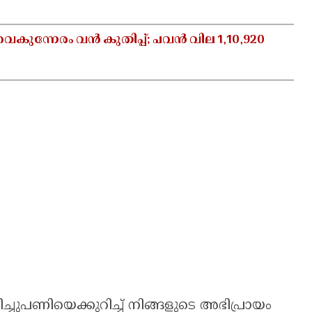
ന്നേരം വൻ കുതിപ്പ്; പവൻ വില 1,10,920
ണിയെക്കുറിച്ച് നിങ്ങളുടെ അഭിപ്രായം