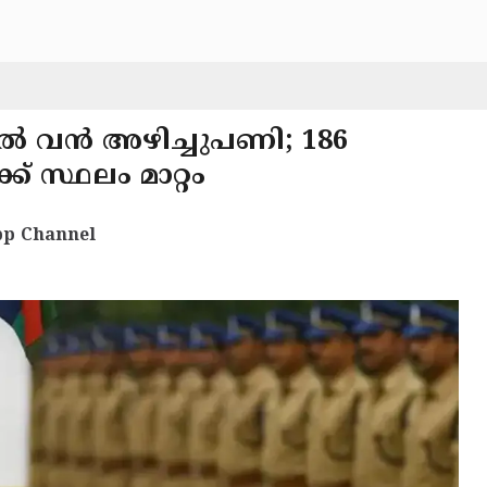
 വൻ അഴിച്ചുപണി; 186
 സ്ഥലം മാറ്റം
p Channel