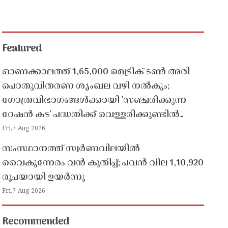
Featured
ഓണക്കാലത്ത് 1,65,000 മെട്രിക് ടൺ അരി
പൊതുവിതരണ ശൃംഖല വഴി നൽകും;
ഗോത്രവിഭാഗങ്ങൾക്കായി 'സഞ്ചരിക്കുന്ന
റേഷൻ കട' പദ്ധതിക്ക് വെള്ളരിക്കുണ്ടിൽ
തുടക്കം
Fri,7 Aug 2026
സംസ്ഥാനത്ത് സ്വർണവിലയിൽ
വൈകുന്നേരം വൻ കുതിപ്പ്; പവൻ വില 1,10,920
രൂപയായി ഉയർന്നു
Fri,7 Aug 2026
Recommended