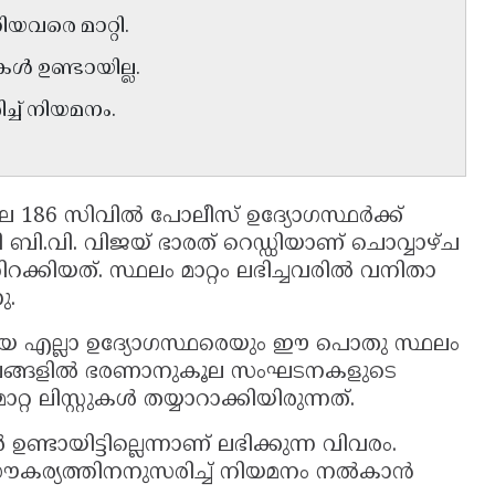
ിയവരെ മാറ്റി.
ഉണ്ടായില്ല.
ച് നിയമനം.
ലെ 186 സിവിൽ പോലീസ് ഉദ്യോഗസ്ഥർക്ക്
ി ബി.വി. വിജയ് ഭാരത് റെഡ്ഡിയാണ് ചൊവ്വാഴ്ച
തിറക്കിയത്. സ്ഥലം മാറ്റം ലഭിച്ചവരിൽ വനിതാ
ു.
ക്കിയ എല്ലാ ഉദ്യോഗസ്ഥരെയും ഈ പൊതു സ്ഥലം
. മുൻകാലങ്ങളിൽ ഭരണാനുകൂല സംഘടനകളുടെ
റ്റ ലിസ്റ്റുകൾ തയ്യാറാക്കിയിരുന്നത്.
യിട്ടില്ലെന്നാണ് ലഭിക്കുന്ന വിവരം.
ൗകര്യത്തിനനുസരിച്ച് നിയമനം നൽകാൻ