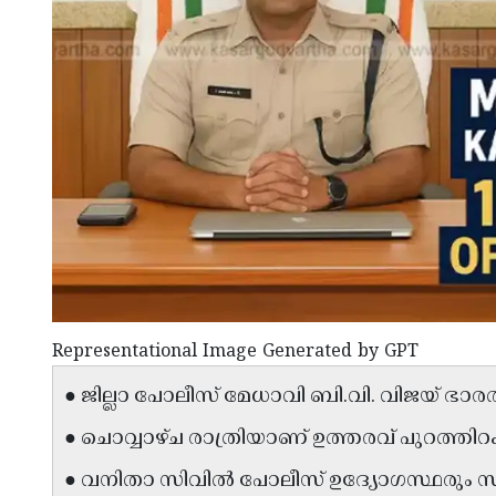
Representational Image Generated by GPT
● ജില്ലാ പോലീസ് മേധാവി ബി.വി. വിജയ് ഭാരത
● ചൊവ്വാഴ്ച രാത്രിയാണ് ഉത്തരവ് പുറത്തിറക
● വനിതാ സിവിൽ പോലീസ് ഉദ്യോഗസ്ഥരും സ്ഥലം