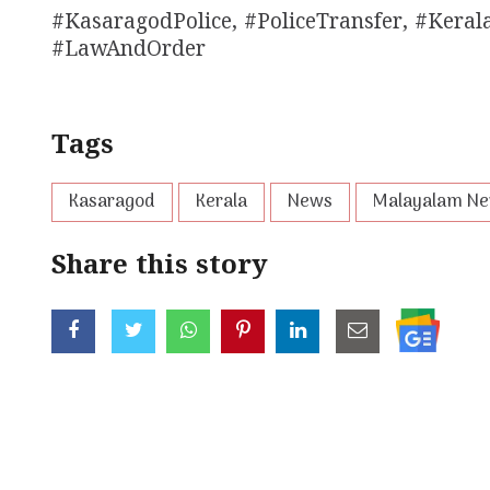
#KasaragodPolice, #PoliceTransfer, #Kerala
#LawAndOrder
Tags
Kasaragod
Kerala
News
Malayalam N
Share this story