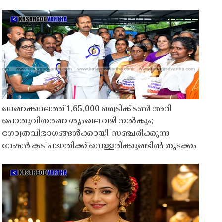
ഓണക്കാലത്ത് 1,65,000 മെട്രിക് ടൺ അരി
പൊതുവിതരണ ശൃംഖല വഴി നൽകും;
ഗോത്രവിഭാഗങ്ങൾക്കായി 'സഞ്ചരിക്കുന്ന
റേഷൻ കട' പദ്ധതിക്ക് വെള്ളരിക്കുണ്ടിൽ തുടക്കം