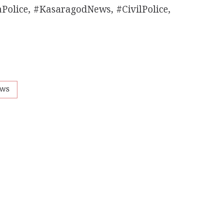
Police, #KasaragodNews, #CivilPolice,
ews