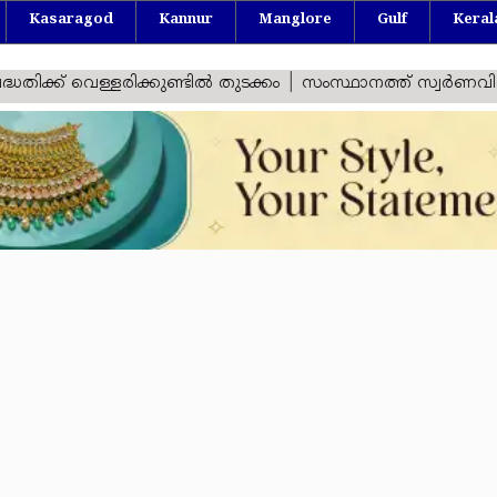
Kasaragod
Kannur
Manglore
Gulf
Keral