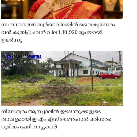
സംസ്ഥാനത്ത് സ്വർണവിലയിൽ വൈകുന്നേരം
വൻ കുതിപ്പ്; പവൻ വില 1,10,920 രൂപയായി
ഉയർന്നു
നീലേശ്വരം ആനച്ചാലിൽ ഇഴജന്തുക്കളുടെ
താവളമായി ഇ എം എസ് ടൗൺഹാൾ പരിസരം;
ദുരിതം പേറി നാട്ടുകാർ