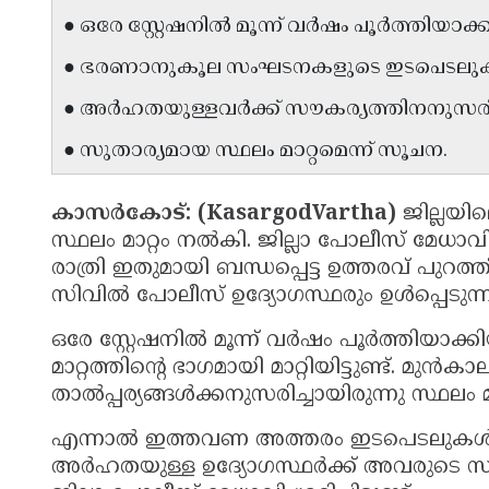
● ഒരേ സ്റ്റേഷനിൽ മൂന്ന് വർഷം പൂർത്തിയാക്ക
● ഭരണാനുകൂല സംഘടനകളുടെ ഇടപെടലുകൾ 
● അർഹതയുള്ളവർക്ക് സൗകര്യത്തിനനുസരിച്
● സുതാര്യമായ സ്ഥലം മാറ്റമെന്ന് സൂചന.
കാസർകോട്: (KasargodVartha)
ജില്ലയി
സ്ഥലം മാറ്റം നൽകി. ജില്ലാ പോലീസ് മേധാവ
രാത്രി ഇതുമായി ബന്ധപ്പെട്ട ഉത്തരവ് പുറത്
സിവിൽ പോലീസ് ഉദ്യോഗസ്ഥരും ഉൾപ്പെടുന്ന
ഒരേ സ്റ്റേഷനിൽ മൂന്ന് വർഷം പൂർത്തിയാ
മാറ്റത്തിന്റെ ഭാഗമായി മാറ്റിയിട്ടുണ്ട്
താൽപ്പര്യങ്ങൾക്കനുസരിച്ചായിരുന്നു സ്ഥലം മാ
എന്നാൽ ഇത്തവണ അത്തരം ഇടപെടലുകൾ ഉണ്ടാ
അർഹതയുള്ള ഉദ്യോഗസ്ഥർക്ക് അവരുടെ സ