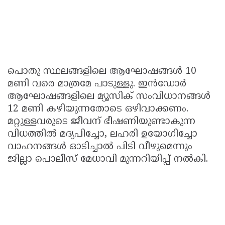
പൊതു സ്ഥലങ്ങളിലെ ആഘോഷങ്ങൾ 10
മണി വരെ മാത്രമേ പാടുള്ളു. ഇൻഡോർ
ആഘോഷങ്ങളിലെ മ്യൂസിക് സംവിധാനങ്ങൾ
12 മണി കഴിയുന്നതോടെ ഒഴിവാക്കണം.
മറ്റുള്ളവരുടെ ജീവന് ഭീഷണിയുണ്ടാകുന്ന
വിധത്തിൽ മദ്യപിച്ചോ, ലഹരി ഉയോഗിച്ചോ
വാഹനങ്ങൾ ഓടിച്ചാൽ പിടി വീഴുമെന്നും
ജില്ലാ പൊലീസ് മേധാവി മുന്നറിയിപ്പ് നൽകി.