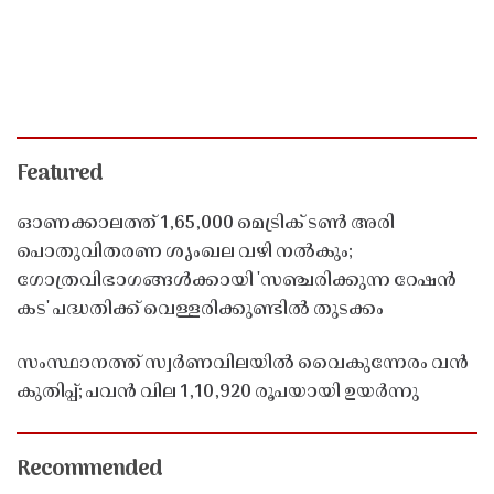
Featured
ഓണക്കാലത്ത് 1,65,000 മെട്രിക് ടൺ അരി
പൊതുവിതരണ ശൃംഖല വഴി നൽകും;
ഗോത്രവിഭാഗങ്ങൾക്കായി 'സഞ്ചരിക്കുന്ന റേഷൻ
കട' പദ്ധതിക്ക് വെള്ളരിക്കുണ്ടിൽ തുടക്കം
സംസ്ഥാനത്ത് സ്വർണവിലയിൽ വൈകുന്നേരം വൻ
കുതിപ്പ്; പവൻ വില 1,10,920 രൂപയായി ഉയർന്നു
Recommended