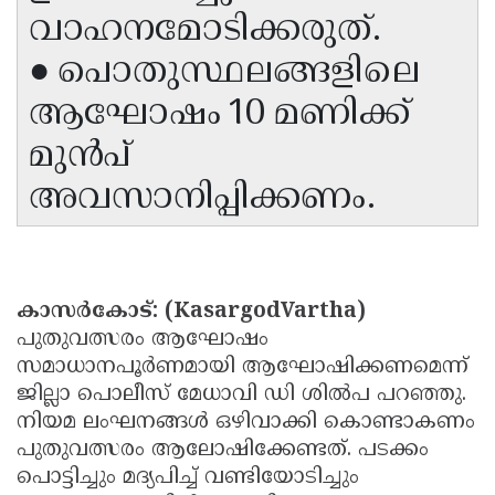
വാഹനമോടിക്കരുത്.
Updates
Assembly
Kerala
● പൊതുസ്ഥലങ്ങളിലെ
Polls
Local
Look
ആഘോഷം 10 മണിക്ക്
Body
Back
മുൻപ്
Election
2025
അവസാനിപ്പിക്കണം.
കാസർകോട്: (KasargodVartha)
പുതുവത്സരം ആഘോഷം
സമാധാനപൂർണമായി ആഘോഷിക്കണമെന്ന്
ജില്ലാ പൊലീസ് മേധാവി ഡി ശിൽപ പറഞ്ഞു.
നിയമ ലംഘനങ്ങൾ ഒഴിവാക്കി കൊണ്ടാകണം
പുതുവത്സരം ആലോഷിക്കേണ്ടത്. പടക്കം
പൊട്ടിച്ചും മദ്യപിച്ച് വണ്ടിയോടിച്ചും