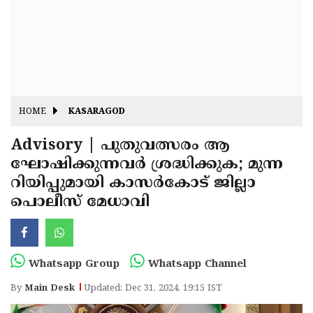
Fitr
May
Day
Eid
Al
Independence
Ad'ha
Day
Onam
HOME
KASARAGOD
J&K
State
Advisory | പുതുവത്സരം ആ
Haryana
ഘോഷിക്കുന്നവർ ശ്രദ്ധിക്കുക; മുന്ന
Assembly
State
Diwali
റിയിപ്പുമായി കാസർകോട് ജില്ലാ
Elections
Assembly
Christmas
പൊലീസ് മേധാവി
Elections
New-
Year
Republic
Whatsapp Group
Whatsapp Channel
Day
Budget
By
Main Desk
Updated: Dec 31, 2024, 19:15 IST
Delhi