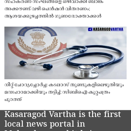
സഹകരണ സംഘങ്ങളെ ഒഴിവാക്കി ബാങ്ക്
അക്കൗണ്ട് വഴി പെൻഷൻ വിതരണം;
ആശയക്കുഴപ്പത്തിൽ ഗുണഭോക്താക്കൾ
നീറ്റ് ചോദ്യച്ചോർച്ച: കടലാസ് തുണ്ടുകളിലെഴുതിയും
മനഃപാഠമാക്കിയും തട്ടിപ്പ്; സിബിഐ കുറ്റപത്രം
പുറത്ത്
Kasaragod Vartha is the first
local news portal in