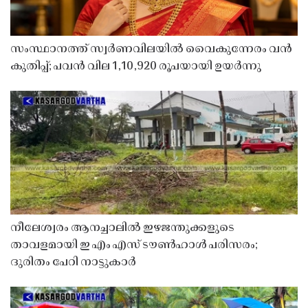
സംസ്ഥാനത്ത് സ്വർണവിലയിൽ വൈകുന്നേരം വൻ
കുതിപ്പ്; പവൻ വില 1,10,920 രൂപയായി ഉയർന്നു
നീലേശ്വരം ആനച്ചാലിൽ ഇഴജന്തുക്കളുടെ
താവളമായി ഇ എം എസ് ടൗൺഹാൾ പരിസരം;
ദുരിതം പേറി നാട്ടുകാർ