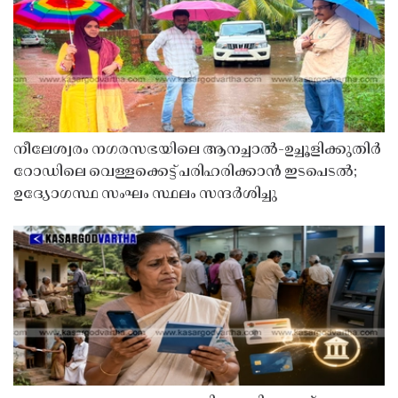
നീലേശ്വരം നഗരസഭയിലെ ആനച്ചാൽ-ഉച്ചൂളിക്കുതിർ
റോഡിലെ വെള്ളക്കെട്ട് പരിഹരിക്കാൻ ഇടപെടൽ;
ഉദ്യോഗസ്ഥ സംഘം സ്ഥലം സന്ദർശിച്ചു