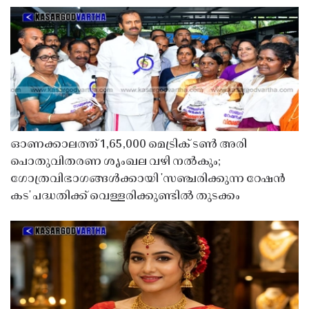
ഓണക്കാലത്ത് 1,65,000 മെട്രിക് ടൺ അരി
പൊതുവിതരണ ശൃംഖല വഴി നൽകും;
ഗോത്രവിഭാഗങ്ങൾക്കായി 'സഞ്ചരിക്കുന്ന റേഷൻ
കട' പദ്ധതിക്ക് വെള്ളരിക്കുണ്ടിൽ തുടക്കം