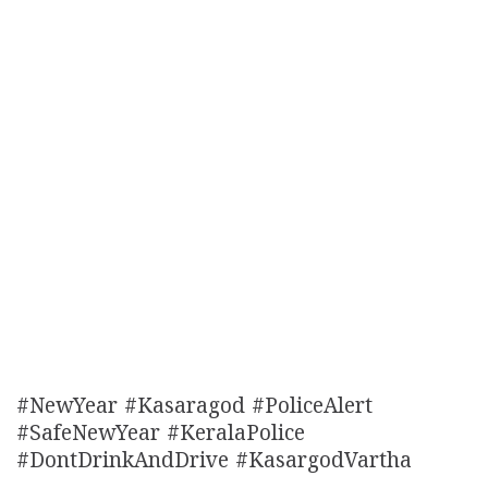
#NewYear #Kasaragod #PoliceAlert
#SafeNewYear #KeralaPolice
#DontDrinkAndDrive #KasargodVartha