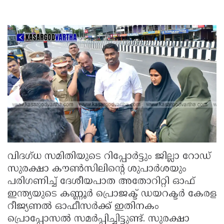
വിദഗ്ധ സമിതിയുടെ റിപ്പോർട്ടും ജില്ലാ റോഡ്
സുരക്ഷാ കൗൺസിലിന്റെ ശുപാർശയും
പരിഗണിച്ച് ദേശീയപാത അതോറിറ്റി ഓഫ്
ഇന്ത്യയുടെ കണ്ണൂർ പ്രൊജക്ട് ഡയറക്ടർ കേരള
റീജ്യണൽ ഓഫീസർക്ക് ഇതിനകം
പ്രൊപ്പോസൽ സമർപ്പിച്ചിട്ടുണ്ട്. സുരക്ഷാ