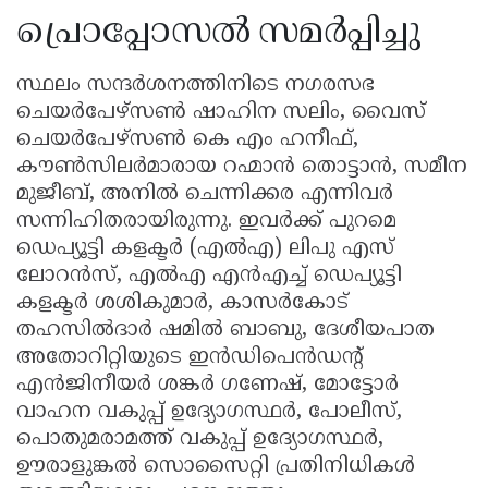
പ്രൊപ്പോസൽ സമർപ്പിച്ചു
സ്ഥലം സന്ദർശനത്തിനിടെ നഗരസഭ
ചെയർപേഴ്സൺ ഷാഹിന സലിം, വൈസ്
ചെയർപേഴ്സൺ കെ എം ഹനീഫ്,
കൗൺസിലർമാരായ റഹ്മാൻ തൊട്ടാൻ, സമീന
മുജീബ്, അനിൽ ചെന്നിക്കര എന്നിവർ
സന്നിഹിതരായിരുന്നു. ഇവർക്ക് പുറമെ
ഡെപ്യൂട്ടി കളക്ടർ (എൽഎ) ലിപു എസ്
ലോറൻസ്, എൽഎ എൻഎച്ച് ഡെപ്യൂട്ടി
കളക്ടർ ശശികുമാർ, കാസർകോട്
തഹസിൽദാർ ഷമിൽ ബാബു, ദേശീയപാത
അതോറിറ്റിയുടെ ഇൻഡിപെൻഡന്റ്
എൻജിനീയർ ശങ്കർ ഗണേഷ്, മോട്ടോർ
വാഹന വകുപ്പ് ഉദ്യോഗസ്ഥർ, പോലീസ്,
പൊതുമരാമത്ത് വകുപ്പ് ഉദ്യോഗസ്ഥർ,
ഊരാളുങ്കൽ സൊസൈറ്റി പ്രതിനിധികൾ