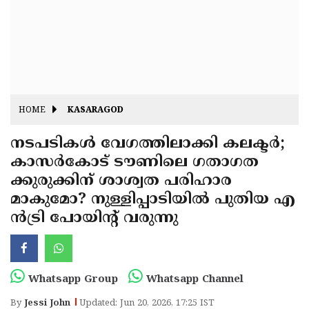
Fitr
May
Day
Eid
Al
Independence
Ad'ha
Day
Onam
HOME
KASARAGOD
J&K
State
നടപടികൾ വേഗത്തിലാക്കി കലക്ടർ;
Haryana
കാസർകോട് ടൗണിലെ ഗതാഗത
Assembly
State
Diwali
ക്കുരുക്കിന് ശാശ്വത പരിഹാര
Elections
Assembly
Christmas
മാകുമോ? നുള്ളിപ്പാടിയിൽ പുതിയ എ
Elections
ൻട്രി പോയിന്റ് വരുന്നു
New-
Year
Republic
Day
Budget
Whatsapp Group
Whatsapp Channel
Delhi
By
Jessi John
Updated: Jun 20, 2026, 17:25 IST