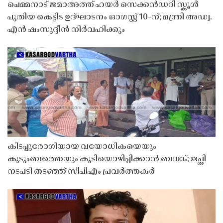
ചെമ്മനാട് ജമാഅത്ത് ഹയർ സെക്കൻഡറി സ്കൂൾ
പുതിയ കെട്ടിട ഉദ്ഘാടനം ഓഗസ്റ്റ് 10-ന്; മന്ത്രി അഡ്വ.
എൻ ഷംസുദ്ദീൻ നിർവഹിക്കും
കിടപ്പുരോഗിയായ വയോധികയെയും
കുടുംബത്തെയും കുടിയൊഴിപ്പിക്കാൻ ബാങ്ക്; ജപ്തി
നടപടി തടഞ്ഞ് സിപിഎം പ്രവർത്തകർ