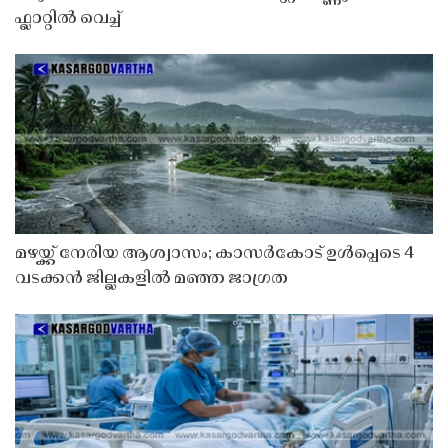
ഫ്ലാറ്റിൽ വെച്ച്
മഴയ്ക്ക് നേരിയ ആശ്വാസം; കാസർകോട് ഉൾപ്പെടെ 4
വടക്കൻ ജില്ലകളിൽ മഞ്ഞ ജാഗ്രത