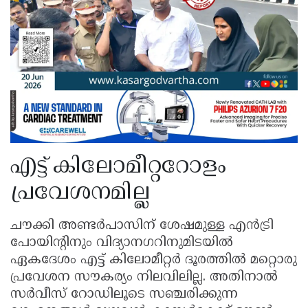
എട്ട് കിലോമീറ്ററോളം
പ്രവേശനമില്ല
ചൗക്കി അണ്ടർപാസിന് ശേഷമുള്ള എൻട്രി
പോയിന്റിനും വിദ്യാനഗറിനുമിടയിൽ
ഏകദേശം എട്ട് കിലോമീറ്റർ ദൂരത്തിൽ മറ്റൊരു
പ്രവേശന സൗകര്യം നിലവിലില്ല. അതിനാൽ
സർവീസ് റോഡിലൂടെ സഞ്ചരിക്കുന്ന