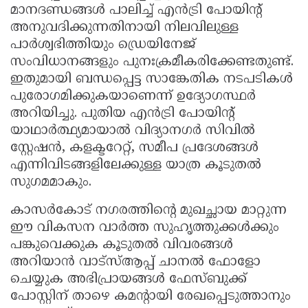
മാനദണ്ഡങ്ങൾ പാലിച്ച് എൻട്രി പോയിന്റ്
അനുവദിക്കുന്നതിനായി നിലവിലുള്ള
പാർശ്വഭിത്തിയും ഡ്രെയിനേജ്
സംവിധാനങ്ങളും പുനഃക്രമീകരിക്കേണ്ടതുണ്ട്.
ഇതുമായി ബന്ധപ്പെട്ട സാങ്കേതിക നടപടികൾ
പുരോഗമിക്കുകയാണെന്ന് ഉദ്യോഗസ്ഥർ
അറിയിച്ചു. പുതിയ എൻട്രി പോയിന്റ്
യാഥാർത്ഥ്യമായാൽ വിദ്യാനഗർ സിവിൽ
സ്റ്റേഷൻ, കളക്ടറേറ്റ്, സമീപ പ്രദേശങ്ങൾ
എന്നിവിടങ്ങളിലേക്കുള്ള യാത്ര കൂടുതൽ
സുഗമമാകും.
കാസർകോട് നഗരത്തിൻ്റെ മുഖച്ഛായ മാറ്റുന്ന
ഈ വികസന വാർത്ത സുഹൃത്തുക്കൾക്കും
പങ്കുവെക്കുക കൂടുതൽ വിവരങ്ങൾ
അറിയാൻ വാട്സ്ആപ്പ് ചാനൽ ഫോളോ
ചെയ്യുക അഭിപ്രായങ്ങൾ ഫേസ്ബുക്ക്
പോസ്റ്റിന് താഴെ കമന്റായി രേഖപ്പെടുത്താനും