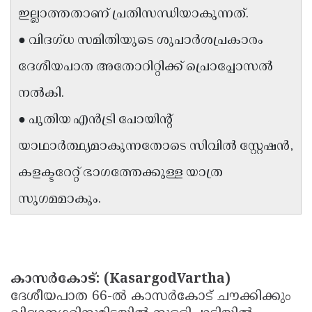
ഇല്ലാത്തതാണ് പ്രതിസന്ധിയാകുന്നത്.
Updates
Assembly
Kerala
● വിദഗ്ധ സമിതിയുടെ ശുപാർശപ്രകാരം
Polls
Local
Look
ദേശീയപാത അതോറിറ്റിക്ക് പ്രൊപ്പോസൽ
Body
Back
നൽകി.
Election
2025
● പുതിയ എൻട്രി പോയിന്റ്
യാഥാർത്ഥ്യമാകുന്നതോടെ സിവിൽ സ്റ്റേഷൻ,
കളക്ടറേറ്റ് ഭാഗത്തേക്കുള്ള യാത്ര
സുഗമമാകും.
കാസർകോട്: (KasargodVartha)
ദേശീയപാത 66-ൽ കാസർകോട് ചൗക്കിക്കും