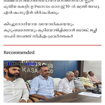
ചെമ്മനാട് ജമാഅത്ത് ഹയർ സെക്കൻഡറി സ്കൂൾ
പുതിയ കെട്ടിട ഉദ്ഘാടനം ഓഗസ്റ്റ് 10-ന്; മന്ത്രി അഡ്വ.
എൻ ഷംസുദ്ദീൻ നിർവഹിക്കും
കിടപ്പുരോഗിയായ വയോധികയെയും
കുടുംബത്തെയും കുടിയൊഴിപ്പിക്കാൻ ബാങ്ക്; ജപ്തി
നടപടി തടഞ്ഞ് സിപിഎം പ്രവർത്തകർ
Recommended