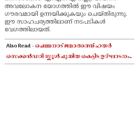
അവലോകന യോഗത്തിൽ ഈ വിഷയം
ഗൗരവമായി ഉന്നയിക്കുകയും ചെയ്തിരുന്നു.
ഈ സാഹചര്യത്തിലാണ് നടപടികൾ
വേഗത്തിലായത്.
Also Read -
ചെമ്മനാട് ജമാഅത്ത് ഹയർ
സെക്കൻഡറി സ്കൂൾ പുതിയ കെട്ടിട ഉദ്ഘാടനം
ഓഗസ്റ്റ് 10-ന്; മന്ത്രി അഡ്വ. എൻ ഷംസുദ്ദീൻ
നിർവഹിക്കും