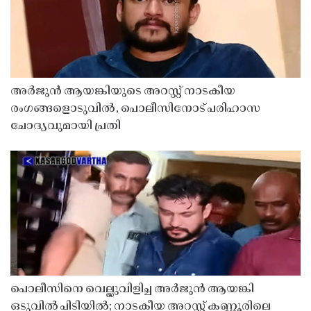
അർജുൻ ആയങ്കിയുടെ അറസ്റ്റ് നാടകീയ
രംഗങ്ങളൊടുവിൽ, പൊലീസിനോട് പരിഹാസ
ചോദ്യവുമായി പ്രതി
പൊലീസിനെ വെല്ലുവിളിച്ച അർജുൻ ആയങ്കി
ഒടുവിൽ പിടിയിൽ; നാടകീയ അറസ്റ്റ് കണ്ണൂരിലെ