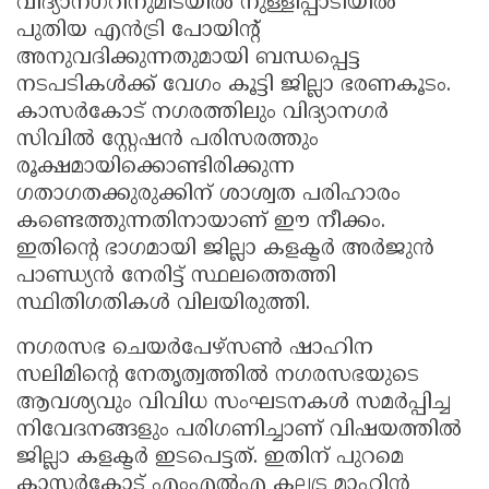
വിദ്യാനഗറിനുമിടയിൽ നുള്ളിപ്പാടിയിൽ
പുതിയ എൻട്രി പോയിന്റ്
അനുവദിക്കുന്നതുമായി ബന്ധപ്പെട്ട
നടപടികൾക്ക് വേഗം കൂട്ടി ജില്ലാ ഭരണകൂടം.
കാസർകോട് നഗരത്തിലും വിദ്യാനഗർ
സിവിൽ സ്റ്റേഷൻ പരിസരത്തും
രൂക്ഷമായിക്കൊണ്ടിരിക്കുന്ന
ഗതാഗതക്കുരുക്കിന് ശാശ്വത പരിഹാരം
കണ്ടെത്തുന്നതിനായാണ് ഈ നീക്കം.
ഇതിൻ്റെ ഭാഗമായി ജില്ലാ കളക്ടർ അർജുൻ
പാണ്ഡ്യൻ നേരിട്ട് സ്ഥലത്തെത്തി
സ്ഥിതിഗതികൾ വിലയിരുത്തി.
നഗരസഭ ചെയർപേഴ്സൺ ഷാഹിന
സലിമിൻ്റെ നേതൃത്വത്തിൽ നഗരസഭയുടെ
ആവശ്യവും വിവിധ സംഘടനകൾ സമർപ്പിച്ച
നിവേദനങ്ങളും പരിഗണിച്ചാണ് വിഷയത്തിൽ
ജില്ലാ കളക്ടർ ഇടപെട്ടത്. ഇതിന് പുറമെ
കാസർകോട് എംഎൽഎ കല്ലട്ര മാഹിൻ