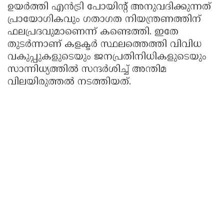
ഉയർത്തി എൻട്രി പോയിന്റ് അനുവദിക്കുന്നത്
പ്രായോഗികവും ഗതാഗത നിയന്ത്രണത്തിന്
ഫലപ്രദവുമാണെന്ന് കണ്ടെത്തി. ഇതേ
തുടർന്നാണ് കളക്ടർ സ്ഥലത്തെത്തി വിവിധ
വകുപ്പുകളുടെയും ജനപ്രതിനിധികളുടെയും
സാന്നിധ്യത്തിൽ സന്ദർശിച്ച് അന്തിമ
വിലയിരുത്തൽ നടത്തിയത്.