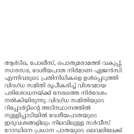
ആർടിഒ, പോലീസ്, പൊതുമരാമത്ത് വകുപ്പ്,
നഗരസഭ, ദേശീയപാത നിർമാണ ഏജൻസി
എന്നിവരുടെ പ്രതിനിധികളെ ഉൾപ്പെടുത്തി
വിദഗ്ധ സമിതി രൂപീകരിച്ച് വിശദമായ
പരിശോധനയ്ക്ക് നേരത്തെ നിർദേശം
നൽകിയിരുന്നു. വിദഗ്ധ സമിതിയുടെ
റിപ്പോർട്ടിന്റെ അടിസ്ഥാനത്തിൽ
നുള്ളിപ്പാടിയിൽ ദേശീയപാതയുടെ
ഇരുവശങ്ങളിലും നിലവിലുള്ള സർവീസ്
റോഡിനെ പ്രധാന പാതയുടെ ലെവലിലേക്ക്