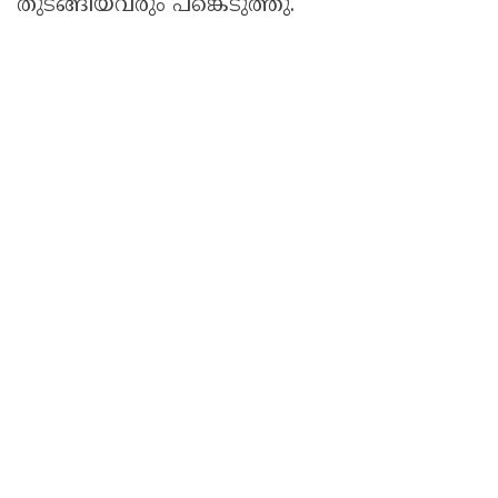
തുടങ്ങിയവരും പങ്കെടുത്തു.