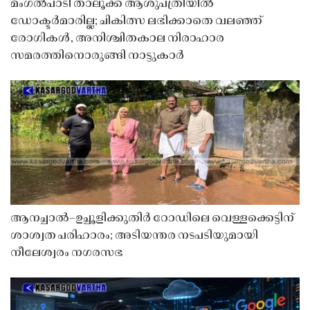
മംഗൽപാടി താലൂക്ക് ആശുപത്രിയിൽ
ഡോക്ടർമാരില്ല; ചികിത്സ ലഭിക്കാതെ വലഞ്ഞ്
രോഗികൾ, അനിശ്ചിതകാല നിരാഹാര
സമരത്തിനൊരുങ്ങി നാട്ടുകാർ
ആനച്ചാൽ–ഉച്ചൂളിക്കുതിർ റോഡിലെ വെള്ളക്കെട്ടിന്
ശാശ്വത പരിഹാരം; അടിയന്തര നടപടിയുമായി
നീലേശ്വരം നഗരസഭ