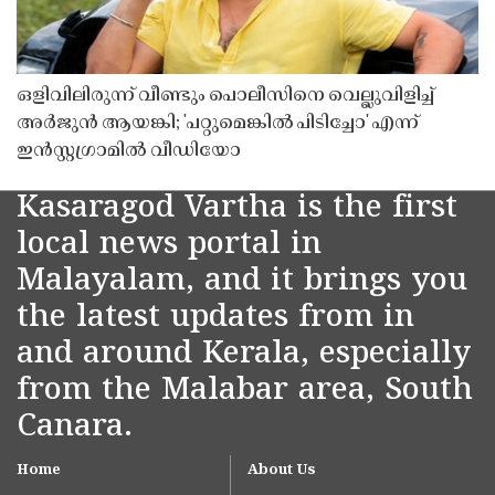
ഒളിവിലിരുന്ന് വീണ്ടും പൊലീസിനെ വെല്ലുവിളിച്ച്
അർജുൻ ആയങ്കി; 'പറ്റുമെങ്കിൽ പിടിച്ചോ' എന്ന്
ഇൻസ്റ്റഗ്രാമിൽ വീഡിയോ
Kasaragod Vartha is the first
local news portal in
Malayalam, and it brings you
the latest updates from in
and around Kerala, especially
from the Malabar area, South
Canara.
Home
About Us