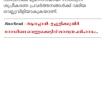
പരിപാടിക്ക് മുന്നോടിയായി നടത്തുന്ന
ശുചീകരണ പ്രവർത്തനങ്ങൾക്ക് വലിയ
വെല്ലുവിളിയാകുകയാണ്.
Also Read -
ആനച്ചാൽ–ഉച്ചൂളിക്കുതിർ
റോഡിലെ വെള്ളക്കെട്ടിന് ശാശ്വത പരിഹാരം;
അടിയന്തര നടപടിയുമായി നീലേശ്വരം
നഗരസഭ