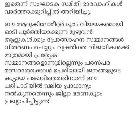
ഇതെന്ന് സംഘാടക സമിതി ഭാരവാഹികൾ
വാർത്താക്കുറിപ്പിൽ അറിയിച്ചു.
ഈ ആറുകിലോമീറ്റർ ദൂരം വിജയകരമായി
ഓടി പൂർത്തിയാക്കുന്ന മുഴുവൻ
ആളുകൾക്കും പ്രോത്സാഹന സമ്മാനങ്ങൾ
വിതരണം ചെയ്യും. വ്യക്തിഗത വിജയികൾക്ക്
മാത്രമായി പ്രത്യേക
സമ്മാനങ്ങളൊന്നുമില്ലെന്നും പരസ്പര
മത്സരത്തേക്കാൾ ഉപരിയായി ജനങ്ങളുടെ
കൂട്ടായ പങ്കാളിത്തത്തിനാണ് ഈ
പരിപാടിയിൽ വലിയ പ്രാധാന്യം
നൽകുന്നതെന്നും ജില്ലാ ഭരണകൂടം
പ്രഖ്യാപിച്ചിട്ടുണ്ട്.