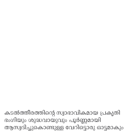
കടൽത്തീരത്തിന്റെ സ്വാഭാവികമായ പ്രകൃതി
ഭംഗിയും ശുദ്ധവായുവും പൂർണ്ണമായി
ആസ്വദിച്ചുകൊണ്ടുള്ള വേറിട്ടൊരു ഓട്ടമാകും