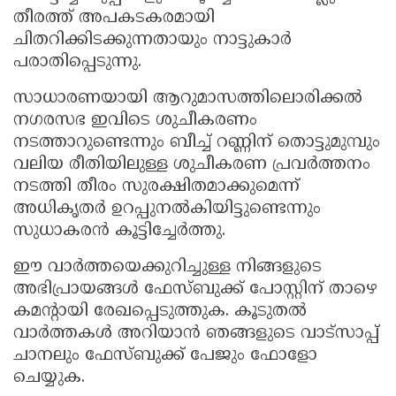
തീരത്ത് അപകടകരമായി
ചിതറിക്കിടക്കുന്നതായും നാട്ടുകാർ
പരാതിപ്പെടുന്നു.
സാധാരണയായി ആറുമാസത്തിലൊരിക്കൽ
നഗരസഭ ഇവിടെ ശുചീകരണം
നടത്താറുണ്ടെന്നും ബീച്ച് റണ്ണിന് തൊട്ടുമുമ്പും
വലിയ രീതിയിലുള്ള ശുചീകരണ പ്രവർത്തനം
നടത്തി തീരം സുരക്ഷിതമാക്കുമെന്ന്
അധികൃതർ ഉറപ്പുനൽകിയിട്ടുണ്ടെന്നും
സുധാകരൻ കൂട്ടിച്ചേർത്തു.
ഈ വാർത്തയെക്കുറിച്ചുള്ള നിങ്ങളുടെ
അഭിപ്രായങ്ങൾ ഫേസ്ബുക്ക് പോസ്റ്റിന് താഴെ
കമൻ്റായി രേഖപ്പെടുത്തുക. കൂടുതൽ
വാർത്തകൾ അറിയാൻ ഞങ്ങളുടെ വാട്സാപ്പ്
ചാനലും ഫേസ്ബുക്ക് പേജും ഫോളോ
ചെയ്യുക.