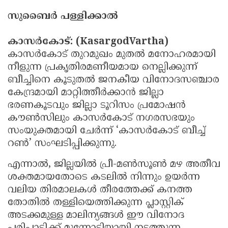
സുബൈർ പള്ളിക്കാൽ
കാസർകോട്: (KasargodVartha)
കാസർകോട് തുറമുഖം മുതൽ മനോഹരമായി
നീളുന്ന പ്രകൃതിരമണീയമായ നെല്ലിക്കുന്ന്
ബീച്ചിനെ കൂടുതൽ ജനകീയ വിനോദസഞ്ചാര
കേന്ദ്രമായി മാറ്റിത്തീർക്കാൻ ജില്ലാ
ഭരണകൂടവും ജില്ലാ ടൂറിസം പ്രമോഷൻ
കൗൺസിലും കാസർകോട് നഗരസഭയും
സംയുക്തമായി ചേർന്ന് ‘കാസർകോട് ബീച്ച്
റൺ’ സംഘടിപ്പിക്കുന്നു.
എന്നാൽ, ജില്ലയിൽ പ്രീ-മൺസൂൺ മഴ അതീവ
ശക്തമായതോടെ കടലിൽ നിന്നും ഉയർന്ന
വലിയ തിരമാലകൾ തീരത്തേക്ക് കനത്ത
തോതിൽ തള്ളിയെത്തിക്കുന്ന പ്ലാസ്റ്റിക്
അടക്കമുള്ള മാലിന്യങ്ങൾ ഈ വിനോദ