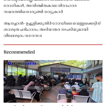
രോഗികൾ, അനിശ്ചിതകാല നിരാഹാര
സമരത്തിനൊരുങ്ങി നാട്ടുകാർ
ആനച്ചാൽ–ഉച്ചൂളിക്കുതിർ റോഡിലെ വെള്ളക്കെട്ടിന്
ശാശ്വത പരിഹാരം; അടിയന്തര നടപടിയുമായി
നീലേശ്വരം നഗരസഭ
Recommended