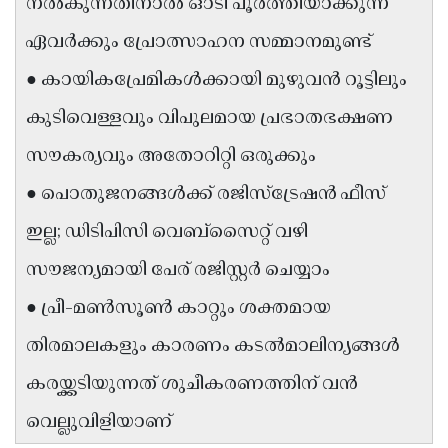
നൽകുന്നതിനാൽ ഓടി പൂർത്തിയാക്കുന്ന
Updates
Assembly
Kerala
ഏവർക്കും പ്രോത്സാഹന സമ്മാനമുണ്ട്
Polls
Local
Look
● കായികപ്രേമികൾക്കായി മുഴുവൻ റൂട്ടിലും
Body
Back
കുടിവെള്ളവും വിപുലമായ പ്രഭാതഭക്ഷണ
Election
2025
സൗകര്യവും അതോറിറ്റി ഒരുക്കും
● പൊതുജനങ്ങൾക്ക് രജിസ്ട്രേഷൻ ഫീസ്
ഇല്ല; ഡിടിപിസി വെബ്സൈറ്റ് വഴി
സൗജന്യമായി പേര് രജിസ്റ്റർ ചെയ്യാം
● പ്രീ-മൺസൂൺ കാറ്റും ശക്തമായ
തിരമാലകളും കാരണം കടൽമാലിന്യങ്ങൾ
കരയ്ക്കടിയുന്നത് ശുചീകരണത്തിന് വൻ
വെല്ലുവിളിയാണ്