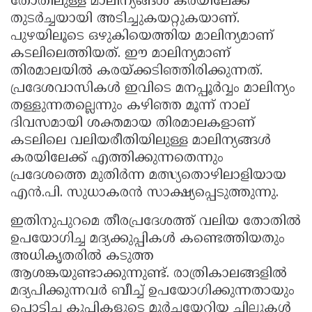
തോതിലുള്ള മാലിന്യങ്ങൾ കരയിലേക്ക്
തുടർച്ചയായി അടിച്ചുകയറ്റുകയാണ്.
പുഴയിലൂടെ ഒഴുകിയെത്തിയ മാലിന്യമാണ്
കടലിലെത്തിയത്. ഈ മാലിന്യമാണ്
തിരമാലയിൽ കരയ്ക്കടിഞ്ഞിരിക്കുന്നത്.
പ്രദേശവാസികൾ ഇവിടെ മനപ്പൂർവ്വം മാലിന്യം
തള്ളുന്നതല്ലെന്നും കഴിഞ്ഞ മൂന്ന് നാല്
ദിവസമായി ശക്തമായ തിരമാലകളാണ്
കടലിലെ വലിയരീതിയിലുള്ള മാലിന്യങ്ങൾ
കരയിലേക്ക് എത്തിക്കുന്നതെന്നും
പ്രദേശത്തെ മുതിർന്ന മത്സ്യതൊഴിലാളിയായ
എൻ.പി. സുധാകരൻ സാക്ഷ്യപ്പെടുത്തുന്നു.
ഇതിനുപുറമെ തീരപ്രദേശത്ത് വലിയ തോതിൽ
ഉപയോഗിച്ച മദ്യക്കുപ്പികൾ കണ്ടെത്തിയതും
അധികൃതരിൽ കടുത്ത
ആശങ്കയുണ്ടാക്കുന്നുണ്ട്. രാത്രികാലങ്ങളിൽ
മദ്യപിക്കുന്നവർ ബീച്ച് ഉപയോഗിക്കുന്നതായും
പൊട്ടിച്ച കുപ്പികളുടെ മൂർച്ചയേറിയ ചില്ലുകൾ