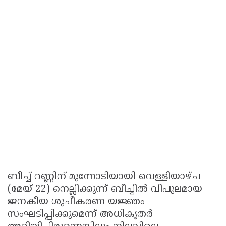
ബീച്ച് റണ്ണിന് മുന്നോടിയായി വെള്ളിയാഴ്ച
(മേയ് 22) നെല്ലിക്കുന്ന് ബീച്ചിൽ വിപുലമായ
ജനകീയ ശുചീകരണ യജ്ഞം
സംഘടിപ്പിക്കുമെന്ന് അധികൃതർ