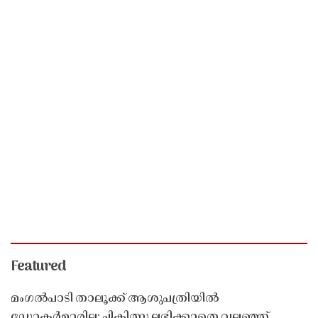
Featured
മംഗൽപാടി താലൂക്ക് ആശുപത്രിയിൽ
ഡോക്ടർമാരില്ല; ചികിത്സ ലഭിക്കാതെ വലഞ്ഞ്