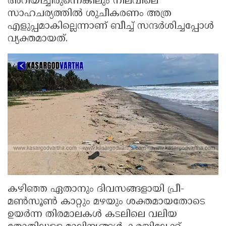
അറിയിച്ചിരുന്നെങ്കിലും നിലവിലെ
സാഹചര്യത്തിൽ ശുചീകരണം അത്ര
എളുപ്പമാകില്ലെന്നാണ് ബീച്ച് സന്ദർശിച്ചപ്പോൾ
വ്യക്തമായത്.
കഴിഞ്ഞ ഏതാനും ദിവസങ്ങളായി പ്രീ-
മൺസൂൺ കാറ്റും മഴയും ശക്തമായതോടെ
ഉയർന്ന തിരമാലകൾ കടലിലെ വലിയ