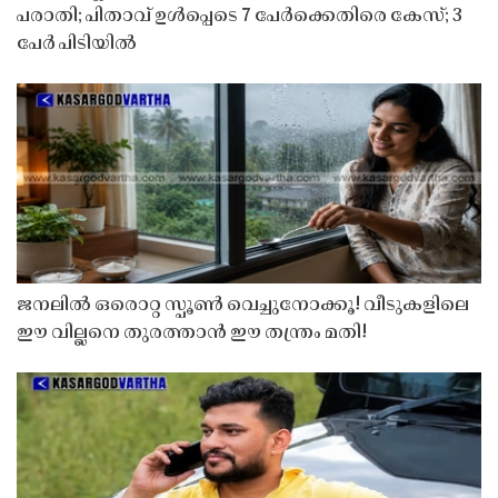
പരാതി; പിതാവ് ഉൾപ്പെടെ 7 പേർക്കെതിരെ കേസ്; 3
പേർ പിടിയിൽ
ജനലിൽ ഒരൊറ്റ സ്പൂൺ വെച്ചുനോക്കൂ! വീടുകളിലെ
ഈ വില്ലനെ തുരത്താൻ ഈ തന്ത്രം മതി!