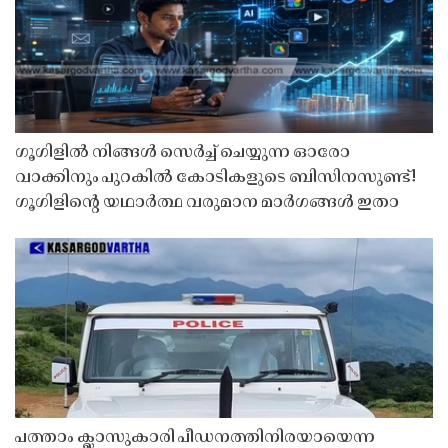
ഗൂഗിളിൽ നിങ്ങൾ സെർച്ച് ചെയ്യുന്ന ഓരോ
വാക്കിനും പുറകിൽ കോടികളുടെ ബിസിനസുണ്ട്!
ഗൂഗിളിന്റെ യഥാർത്ഥ വരുമാന മാർഗങ്ങൾ ഇതാ
പത്താം ക്ലാസുകാരി പീഡനത്തിനിരയായെന്ന