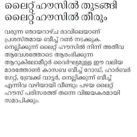
ലൈറ്റ് ഹൗസിൽ തുടങ്ങി
ലൈറ്റ് ഹൗസിൽ തീരും
വരുന്ന ഞായറാഴ്ച രാവിലെയാണ്
പ്രശസ്തമായ ബീച്ച് റൺ നടക്കുക.
നെല്ലിക്കുന്ന് ലൈറ്റ് ഹൗസിൽ നിന്ന് അതീവ
ആവേശത്തോടെ ആരംഭിക്കുന്ന
ആറുകിലോമീറ്റർ ദൈർഘ്യമുള്ള ഈ വലിയ
മാരത്തോൺ കാസബ ബീച്ച് റോഡ്, ഹാർബർ
ഗേറ്റ്, ബ്രേക്ക് വാട്ടർ, നെല്ലിക്കുന്ന് ബീച്ച്
എന്നിവ വഴിയായി വീണ്ടും പഴയ ലൈറ്റ്
ഹൗസ് പരിസരത്ത് തന്നെ വിജയകരമായി
സമാപിക്കും.