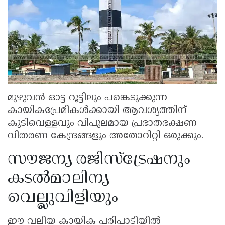
മുഴുവൻ ഓട്ട റൂട്ടിലും പങ്കെടുക്കുന്ന
കായികപ്രേമികൾക്കായി ആവശ്യത്തിന്
കുടിവെള്ളവും വിപുലമായ പ്രഭാതഭക്ഷണ
വിതരണ കേന്ദ്രങ്ങളും അതോറിറ്റി ഒരുക്കും.
സൗജന്യ രജിസ്ട്രേഷനും
കടൽമാലിന്യ
വെല്ലുവിളിയും
ഈ വലിയ കായിക പരിപാടിയിൽ