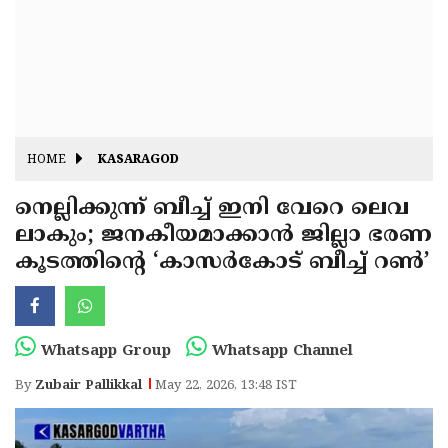
Fitr
May
Day
Eid
Al
Independence
Ad'ha
Day
Onam
HOME
KASARAGOD
J&K
State
നെല്ലിക്കുന്ന് ബീച്ച് ഇനി വേറെ ലെവ
Haryana
ലാകും; ജനകീയമാക്കാൻ ജില്ലാ ഭരണ
Assembly
State
Diwali
കൂടത്തിന്റെ ‘കാസർകോട് ബീച്ച് റൺ’
Elections
Assembly
Christmas
Elections
New-
Year
Republic
Whatsapp Group
Whatsapp Channel
Day
Budget
By
Zubair Pallikkal
May 22, 2026, 13:48 IST
Delhi