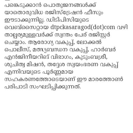
പങ്കെടുക്കാൻ പൊതുജനങ്ങൾക്ക്
യാതൊരുവിധ രജിസ്ട്രേഷൻ ഫീസും
ഈടാക്കുന്നില്ല. ഡിടിപിസിയുടെ
വെബ്സൈറ്റായ dtpckasaragod(dot)com വഴി
താല്പര്യമുള്ളവർക്ക് സ്വന്തം പേര് രജിസ്റ്റർ
ചെയ്യാം. ആരോഗ്യ വകുപ്പ്, ലോക്കൽ
പൊലീസ്, മത്സ്യബന്ധന വകുപ്പ്, ഹാർബർ
എൻജിനീയറിങ് വിഭാഗം, കുടുംബശ്രീ,
ശുചിത്വ മിഷൻ, തദ്ദേശ സ്വയംഭരണ വകുപ്പ്
എന്നിവയുടെ പൂർണ്ണമായ
സഹകരണത്തോടെയാണ് ഈ മാരത്തോൺ
പരിപാടി സംഘടിപ്പിക്കുന്നത്.