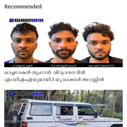
Recommended
ഓപ്പറേഷൻ തൂഫാൻ; വിദ്യാനഗറിൽ
എംഡിഎംഎയുമായി 3 യുവാക്കൾ അറസ്റ്റിൽ