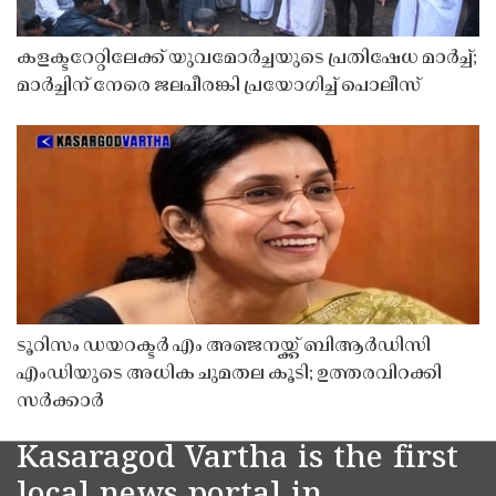
കളക്ടറേറ്റിലേക്ക് യുവമോർച്ചയുടെ പ്രതിഷേധ മാർച്ച്;
മാർച്ചിന് നേരെ ജലപീരങ്കി പ്രയോഗിച്ച് പൊലീസ്
ടൂറിസം ഡയറക്ടർ എം അഞ്ജനയ്ക്ക് ബിആർഡിസി
എംഡിയുടെ അധിക ചുമതല കൂടി; ഉത്തരവിറക്കി
സർക്കാർ
Kasaragod Vartha is the first