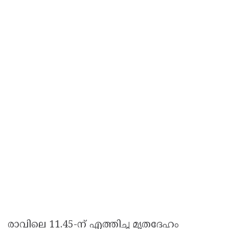
രാവിലെ 11.45-ന് എത്തിച്ച മൃതദേഹം