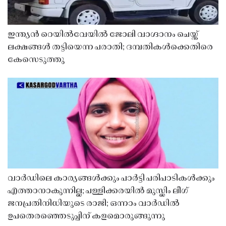
ഇന്ത്യൻ റെയിൽവേയിൽ ജോലി വാഗ്ദാനം ചെയ്ത്
ലക്ഷങ്ങൾ തട്ടിയെന്ന പരാതി; ദമ്പതികൾക്കെതിരെ
കേസെടുത്തു
വാർഡിലെ കാര്യങ്ങൾക്കും പാർട്ടി പരിപാടികൾക്കും
എത്താനാകുന്നില്ല; പള്ളിക്കരയിൽ മുസ്ലിം ലീഗ്
ജനപ്രതിനിധിയുടെ രാജി; ഒന്നാം വാർഡിൽ
ഉപതെരഞ്ഞെടുപ്പിന് കളമൊരുങ്ങുന്നു