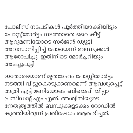
പോലീസ് നടപടികൾ പൂർത്തിയാക്കിയിട്ടും
പോസ്റ്റ്‌മോർട്ടം നടത്താതെ വൈകീട്ട്
ആറുമണിയോടെ സർജൻ ഡ്യൂട്ടി
അവസാനിപ്പിച്ച് പോയെന്ന് ബന്ധുക്കൾ
ആരോപിച്ചു. ഇതിനിടെ മോർച്ചറിയും
അടച്ചുപൂട്ടി.
ഇതോടെയാണ് മൃതദേഹം പോസ്റ്റ്‌മോർട്ടം
നടത്തി വിട്ടുകൊടുക്കണമെന്ന് ആവശ്യപ്പെട്ട്
രാത്രി എട്ട് മണിയോടെ ബിജെപി ജില്ലാ
പ്രസിഡന്റ് എം.എൽ. അശ്വിനിയുടെ
നേതൃത്വത്തിൽ ബന്ധുക്കളടക്കം റോഡിൽ
കുത്തിയിരുന്ന് പ്രതിഷേധം ആരംഭിച്ചത്.