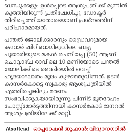
ബന്ധുക്കളും ഉൾപ്പെടെ ആശുപത്രിക്ക് മുന്നിൽ
കുത്തിയിരുന്ന് പ്രതിഷേധിച്ചു. ഡോക്ടർ
തിരിച്ചെത്തിയതോടെയാണ് പ്രശ്നത്തിന്
പരിഹാരമായത്.
പന്തൽ ജോലിക്കാരനും ഡ്രൈവറുമായ
കമ്പാർ ഷിറിബാഗിലുവിലെ ബട്ട്യ
പൂജാരിയുടെ മകൻ ചെനിയപ്പ (50) ആണ്
ചൊവ്വാഴ്ച രാവിലെ 10 മണിയോടെ പന്തൽ
ജോലിക്കിടെ ബെദിരയിൽ വെച്ച്
ഹൃദയാഘാതം മൂലം കുഴഞ്ഞുവീണത്. ഉടൻ
കാസർകോട്ടെ സ്വകാര്യ ആശുപത്രിയിൽ
എത്തിച്ചെങ്കിലും മരണം
സംഭവിക്കുകയായിരുന്നു. പിന്നീട് മൃതദേഹം
പോസ്റ്റ്‌മോർട്ടത്തിനായി കാസർകോട് ജനറൽ
ആശുപത്രിയിലേക്ക് മാറ്റി.
Also Read -
ഓപ്പറേഷൻ തൂഫാൻ; വിദ്യാനഗറിൽ