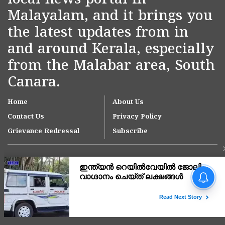
local news portal in
Malayalam, and it brings you
the latest updates from in
and around Kerala, especially
from the Malabar area, South
Canara.
Home
About Us
Contact Us
Privacy Policy
Grievance Redressal
Subscribe
ഓണക്കാലത്ത് 1,65,000
മെട്രിക് ടൺ അരി
പൊതുവിതരണ ശൃംഖല വഴി
നൽകും;
Copyright © 2007-
2026
Kasargodvartha
ഗോത്രവിഭാഗങ്ങൾക്കായി
'സഞ്ചരിക്കുന്ന റേഷൻ കട'