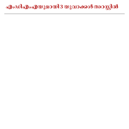
എംഡിഎംഎയുമായി 3 യുവാക്കൾ അറസ്റ്റിൽ