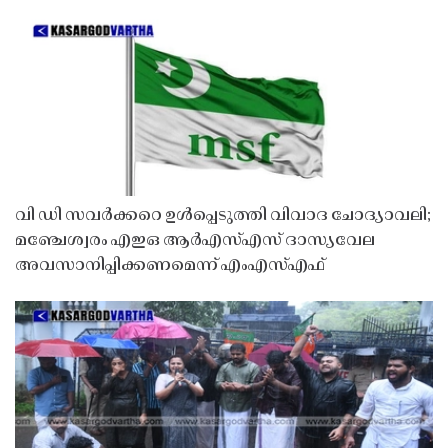
വി ഡി സവർക്കറെ ഉൾപ്പെടുത്തി വിവാദ ചോദ്യാവലി;
മഞ്ചേശ്വരം എഇഒ ആർഎസ്എസ് ദാസ്യവേല
അവസാനിപ്പിക്കണമെന്ന് എംഎസ്എഫ്