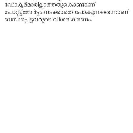
ഡോക്ടർമാരില്ലാത്തതുകൊണ്ടാണ്
പോസ്റ്റ്‌മോർട്ടം നടക്കാതെ പോകുന്നതെന്നാണ്
ബന്ധപ്പെട്ടവരുടെ വിശദീകരണം.