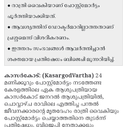
● രാത്രി വൈകിയാണ് പോസ്റ്റ്‌മോർട്ടം
Updates
Assembly
Kerala
പൂർത്തിയാക്കിയത്.
Polls
Local
Look
● ആവശ്യത്തിന് ഡോക്ടർമാരില്ലാത്തതാണ്
Body
Back
പ്രശ്നമെന്ന് വിശദീകരണം.
Election
2025
● ഇത്തരം സംഭവങ്ങൾ ആവർത്തിച്ചാൽ
ശക്തമായ പ്രതിഷേധം ബിജെപി മുന്നറിയിപ്പ്.
കാസർകോട്: (KasargodVartha)
24
മണിക്കൂറും പോസ്റ്റ്‌മോർട്ടം നടത്തേണ്ട
കേരളത്തിലെ ഏക ആശുപത്രിയായ
കാസർകോട് ജനറൽ ആശുപത്രിയിൽ,
ചൊവ്വാഴ്ച രാവിലെ എത്തിച്ച പന്തൽ
ജീവനക്കാരന്റെ മൃതദേഹം രാത്രി വൈകിയും
പോസ്റ്റ്‌മോർട്ടം ചെയ്യാത്തതിനെ തുടർന്ന്
പ്രതിഷേധം. ബിജെപി നേതാക്കളും