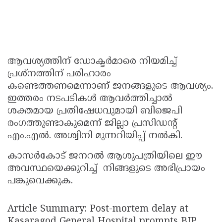
ആവശ്യത്തിന് ഡോക്ടർമാരെ നിയമിച്ച്
പ്രശ്നത്തിന് പരിഹാരം
കണ്ടെത്തണമെന്നാണ് ജനങ്ങളുടെ ആവശ്യം.
ഇത്തരം നടപടികൾ ആവർത്തിച്ചാൽ
ശക്തമായ പ്രതിഷേധവുമായി ബിജെപി
രംഗത്തുണ്ടാകുമെന്ന് ജില്ലാ പ്രസിഡന്റ്
എം.എൽ. അശ്വിനി മുന്നറിയിപ്പ് നൽകി.
കാസർകോട് ജനറൽ ആശുപത്രിയിലെ ഈ
അവസ്ഥയെക്കുറിച്ച് നിങ്ങളുടെ അഭിപ്രായം
പങ്കുവെക്കുക.
Article Summary: Post-mortem delay at
Kasaragod General Hospital prompts BJP