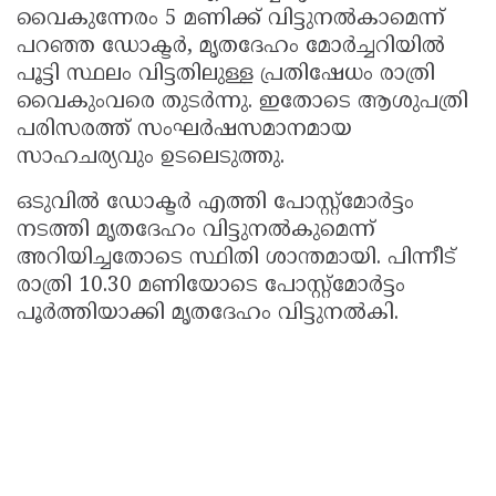
വൈകുന്നേരം 5 മണിക്ക് വിട്ടുനൽകാമെന്ന്
പറഞ്ഞ ഡോക്ടർ, മൃതദേഹം മോർച്ചറിയിൽ
പൂട്ടി സ്ഥലം വിട്ടതിലുള്ള പ്രതിഷേധം രാത്രി
വൈകുംവരെ തുടർന്നു. ഇതോടെ ആശുപത്രി
പരിസരത്ത് സംഘർഷസമാനമായ
സാഹചര്യവും ഉടലെടുത്തു.
ഒടുവിൽ ഡോക്ടർ എത്തി പോസ്റ്റ്‌മോർട്ടം
നടത്തി മൃതദേഹം വിട്ടുനൽകുമെന്ന്
അറിയിച്ചതോടെ സ്ഥിതി ശാന്തമായി. പിന്നീട്
രാത്രി 10.30 മണിയോടെ പോസ്റ്റ്‌മോർട്ടം
പൂർത്തിയാക്കി മൃതദേഹം വിട്ടുനൽകി.