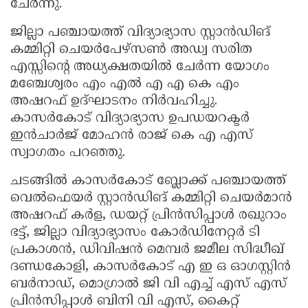
ചേർന്നു.
ജില്ലാ പഞ്ചായത്ത് വിദ്യാഭ്യാസ സ്റ്റാൻഡിങ്
കമ്മിറ്റി ചെയർപേഴ്സൺ അഡ്വ സരിത
എസ്സിന്റെ അധ്യക്ഷതയിൽ ചേർന്ന യോഗം
മഞ്ചേശ്വരം എം എൽ എ എ കെ എം
അഷറഫ് ഉദ്ഘാടനം നിർവഹിച്ചു.
കാസർകോട് വിദ്യാഭ്യാസ ഉപഡയറക്ടർ
ഇൻചാർജ് മോഹൻ രാജ് കെ എ എസ്
സ്വാഗതം പറഞ്ഞു.
ചടങ്ങിൽ കാസർകോട് ബ്ലോക്ക് പഞ്ചായത്ത്
വെൽഫെയർ സ്റ്റാൻഡിങ് കമ്മിറ്റി ചെയർമാൻ
അഷറഫ് കർള, ഡയറ്റ് പ്രിൻസിപ്പാൾ രഖുറാം
ഭട്ട്, ജില്ലാ വിദ്യാഭ്യാസം കോർഡിനേറ്റർ ടി
പ്രകാശൻ, ഡിവിഷൻ മെമ്പർ ജമീല സിദ്ധീഖ്
ദണ്ഡകോളി, കാസർകോട് എ ഇ ഒ ഓഗസ്റ്റിൻ
ബർനാഡ്, മൊഗ്രാൽ ജി വി എച്ച് എസ് എസ്
പ്രിൻസിപ്പാൾ ബിനി വി എസ്, കൈറ്റ്