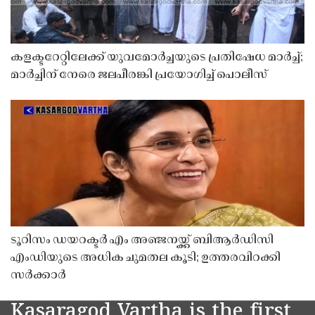
കളക്ടറേറ്റിലേക്ക് യുവമോർച്ചയുടെ പ്രതിഷേധ മാർച്ച്;
മാർച്ചിന് നേരെ ജലപീരങ്കി പ്രയോഗിച്ച് പൊലീസ്
ടൂറിസം ഡയറക്ടർ എം അഞ്ജനയ്ക്ക് ബിആർഡിസി
എംഡിയുടെ അധിക ചുമതല കൂടി; ഉത്തരവിറക്കി
സർക്കാർ
Kasaragod Vartha is the first