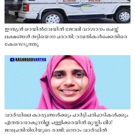
ഇന്ത്യൻ റെയിൽവേയിൽ ജോലി വാഗ്ദാനം ചെയ്ത്
ലക്ഷങ്ങൾ തട്ടിയെന്ന പരാതി; ദമ്പതികൾക്കെതിരെ
കേസെടുത്തു
വാർഡിലെ കാര്യങ്ങൾക്കും പാർട്ടി പരിപാടികൾക്കും
എത്താനാകുന്നില്ല; പള്ളിക്കരയിൽ മുസ്ലിം ലീഗ്
ജനപ്രതിനിധിയുടെ രാജി; ഒന്നാം വാർഡിൽ