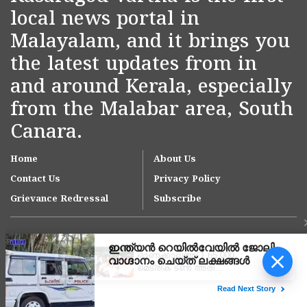
local news portal in
Malayalam, and it brings you
the latest updates from in
and around Kerala, especially
from the Malabar area, South
Canara.
Home
About Us
Contact Us
Privacy Policy
Grievance Redressal
Subscribe
ഓണക്കാലത്ത് 1,65,000
മെട്രിക് ടൺ അരി
പൊതുവിതരണ ശൃംഖല വഴി
നൽകും;
Copyright © 2007-
2026
Kasargodvartha
ഗോത്രവിഭാഗങ്ങൾക്കായി