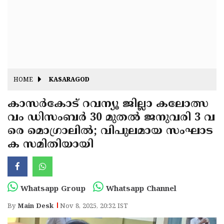
Fitr
May
Day
Eid
Al
Independence
Ad'ha
Day
Onam
HOME
KASARAGOD
J&K
State
കാസർകോട് റവന്യൂ ജില്ലാ കലോത്സ
Haryana
വം ഡിസംബർ 30 മുതൽ ജനുവരി 3 വ
Assembly
State
Diwali
രെ മൊഗ്രാലിൽ; വിപുലമായ സംഘാട
Elections
Assembly
Christmas
ക സമിതിയായി
Elections
New-
Year
Republic
Whatsapp Group
Whatsapp Channel
Day
Budget
By
Main Desk
Nov 8, 2025, 20:32 IST
Delhi