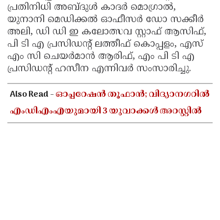
പ്രതിനിധി അബ്ദുൾ കാദർ മൊഗ്രാൽ,
യുനാനി മെഡിക്കൽ ഓഫീസർ ഡോ സക്കീർ
അലി, ഡി ഡി ഇ കലോത്സവ സ്റ്റാഫ് ആസിഫ്,
പി ടി എ പ്രസിഡന്റ് ലത്തീഫ് കൊപ്പളം, എസ്
എം സി ചെയർമാൻ ആരിഫ്, എം പി ടി എ
പ്രസിഡന്റ് ഹസീന എന്നിവർ സംസാരിച്ചു.
Also Read -
ഓപ്പറേഷൻ തൂഫാൻ; വിദ്യാനഗറിൽ
എംഡിഎംഎയുമായി 3 യുവാക്കൾ അറസ്റ്റിൽ