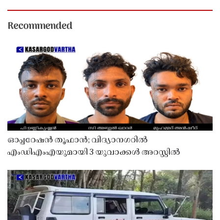
Recommended
ഓപ്പറേഷൻ തൂഫാൻ; വിദ്യാനഗറിൽ
എംഡിഎംഎയുമായി 3 യുവാക്കൾ അറസ്റ്റിൽ