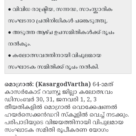
Updates
Assembly
● വിവിധ രാഷ്ട്രീയ, സന്നദ്ധ, സാംസ്കാരിക
Kerala
Polls
Local
Look
സംഘടനാ പ്രതിനിധികൾ പങ്കെടുത്തു.
Body
Back
● അടുത്ത ആഴ്ച ഉപസമിതികൾക്ക് രൂപം
Election
2025
നൽകും.
● കലോത്സവത്തിനായി വിപുലമായ
സംഘാടക സമിതിക്ക് രൂപം നൽകി.
മൊഗ്രാൽ: (KasargodVartha)
64-ാമത്
കാസർകോട് റവന്യൂ ജില്ലാ കലോത്സവം
ഡിസംബർ 30, 31, ജനവരി 1, 2, 3
തീയതികളിൽ മൊഗ്രാൽ വൊക്കേഷണൽ
ഹയർസെക്കൻഡറി സ്കൂളിൽ വെച്ച് നടക്കും.
പരിപാടിയുടെ വിജയത്തിനായി വിപുലമായ
സംഘാടക സമിതി രൂപീകരണ യോഗം