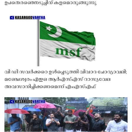
ഉപതെരഞ്ഞെടുപ്പിന് കളമൊരുങ്ങുന്നു
വി ഡി സവർക്കറെ ഉൾപ്പെടുത്തി വിവാദ ചോദ്യാവലി;
മഞ്ചേശ്വരം എഇഒ ആർഎസ്എസ് ദാസ്യവേല
അവസാനിപ്പിക്കണമെന്ന് എംഎസ്എഫ്