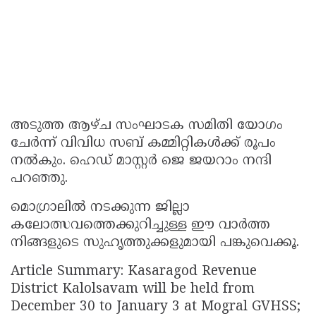
അടുത്ത ആഴ്ച സംഘാടക സമിതി യോഗം
ചേർന്ന് വിവിധ സബ് കമ്മിറ്റികൾക്ക് രൂപം
നൽകും. ഹെഡ് മാസ്റ്റർ ജെ ജയറാം നന്ദി
പറഞ്ഞു.
മൊഗ്രാലിൽ നടക്കുന്ന ജില്ലാ
കലോത്സവത്തെക്കുറിച്ചുള്ള ഈ വാർത്ത
നിങ്ങളുടെ സുഹൃത്തുക്കളുമായി പങ്കുവെക്കൂ.
Article Summary: Kasaragod Revenue
District Kalolsavam will be held from
December 30 to January 3 at Mogral GVHSS;