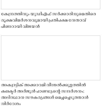
കേന്ദ്രത്തിനും യുഡിഎഫ് സർക്കാരിനുമെതിരെ
രൂക്ഷവിമർശനവുമായി പ്രതിപക്ഷ നേതാവ്
പിണറായി വിജയൻ
അക്വാട്ടിക് അക്കാദമി നീന്തൽക്കുളത്തിൽ
കലക്ടർ അർജുൻ പാണ്ഡ്യൻ്റെ സന്ദർശനം;
അടിസ്ഥാന സൗകര്യങ്ങൾ മെച്ചപ്പെടുത്താൻ
നിർദേശം