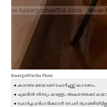
KasargodVartha Photo
● കനത്ത മഴയാണ് ചോര്‍ച്ചയ്ക്ക് കാരണം.
● ചുമരില്‍ നിന്നും വെള്ളം അകത്തേക്ക് കയറു
● ചോര്‍ച്ച പരിഹരിക്കാന്‍ നടപടി തുടങ്ങിയിട്ടില്ല