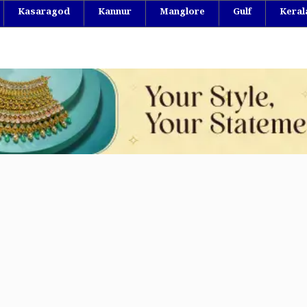
Kasaragod
Kannur
Manglore
Gulf
Keral