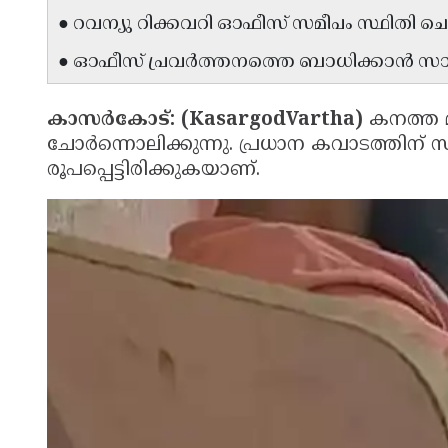
● റവന്യു റിക്കവറി ഓഫീസ് സമീപം സ്ഥിതി ചെയ്
● ഓഫീസ് പ്രവര്‍ത്തനത്തെ ബാധിക്കാന്‍ സാ
കാസർകോട്: (KasargodVartha)
കനത്ത മ
ചോർന്നൊലിക്കുന്നു. പ്രധാന കവാടത്തിന് സ
രൂപപ്പെട്ടിരിക്കുകയാണ്.