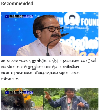
Recommended
കാസർകോട്ടെ ഇവിഎം തട്ടിപ്പ് ആരോപണം; എംപി
രാജ്‌മോഹൻ ഉണ്ണിത്താന്റെ പരാതിയിൽ
അന്വേഷണത്തിന് ആഭ്യന്തര മന്ത്രിയുടെ
നിർദേശം