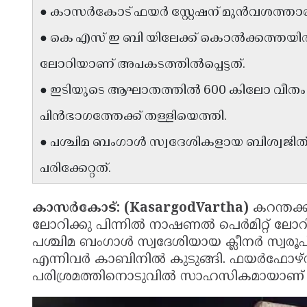
● കാസർകോട് ഫയർ സ്റ്റേഷന് മുൻവശത്താണ
● കെ എസ് ഇ ബി യിലേക്ക് കൊൽക്കത്തയി
ലോറിയാണ് അപകടത്തിൽപ്പെട്ടത്.
● ഇടിയുടെ ആഘാതത്തിൽ 600 കിലോ വീതം
പിൻഭാഗത്തേക്ക് തള്ളിയെത്തി.
● പശ്ചിമ ബംഗാൾ സ്വദേശികളായ ബിശ്വജിത് 
പരിക്കേറ്റത്.
കാസർകോട്: (KasargodVartha)
കറന്തക്
ലോറിക്കു പിന്നിൽ നാഷണൽ പെർമിറ്റ് ല
പശ്ചിമ ബംഗാൾ സ്വദേശിയായ ക്ലീനർ സ്വരൂ
എന്നിവർ കാബിനിൽ കുടുങ്ങി. ഫയർഫോഴ്സും
പരിശ്രമത്തിനൊടുവിൽ സാഹസികമായാണ് ഇര