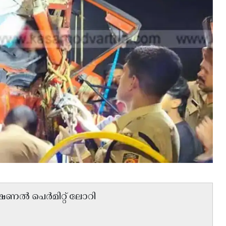
ാഷണൽ പെർമിറ്റ് ലോറി