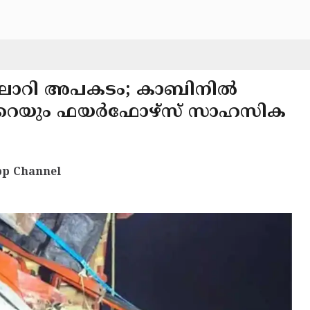
 ലോറി അപകടം; കാബിനിൽ
ലീനറെയും ഫയർഫോഴ്സ് സാഹസിക
p Channel