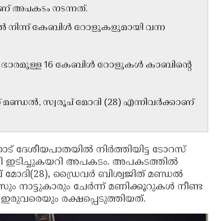
് അപകടം നടന്നത്.
ൽ നിന്ന് കേബിൾ റോളുകളുമായി വന്ന
 ഭാരമുള്ള 16 കേബിൾ റോളുകൾ കാബിന്റെ
മണ്ഡൽ, സ്വരൂപ് മോദി (28) എന്നിവർക്കാണ്
കാട് ദേശീയപാതയിൽ നിർത്തിയിട്ട ടോറസ്
ോറി ഇടിച്ചുകയറി അപകടം. അപകടത്തിൽ
പ് മോദി(28), ഡ്രൈവർ ബിശ്വജിത് മണ്ഡൽ
 നാട്ടുകാരും ചേർന്ന് മണിക്കൂറുകൾ നീണ്ട
ുവരെയും രക്ഷപ്പെടുത്തിയത്.