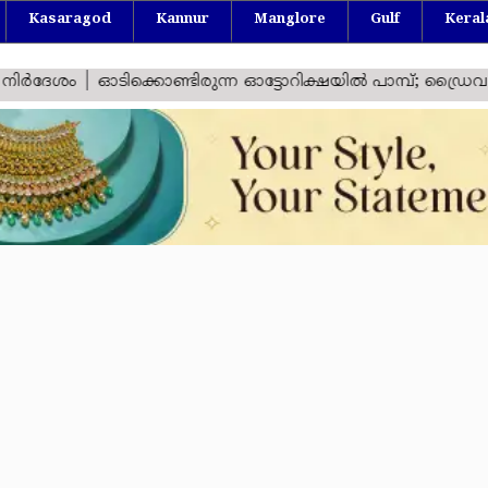
Kasaragod
Kannur
Manglore
Gulf
Keral