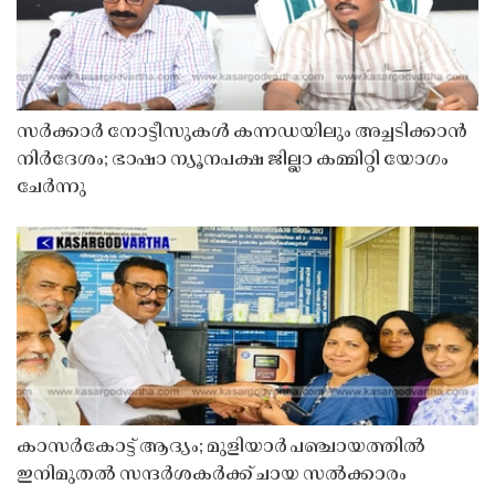
സർക്കാർ നോട്ടീസുകൾ കന്നഡയിലും അച്ചടിക്കാൻ
നിർദേശം; ഭാഷാ ന്യൂനപക്ഷ ജില്ലാ കമ്മിറ്റി യോഗം
ചേർന്നു
കാസർകോട്ട് ആദ്യം; മുളിയാർ പഞ്ചായത്തിൽ
ഇനിമുതൽ സന്ദർശകർക്ക് ചായ സൽക്കാരം