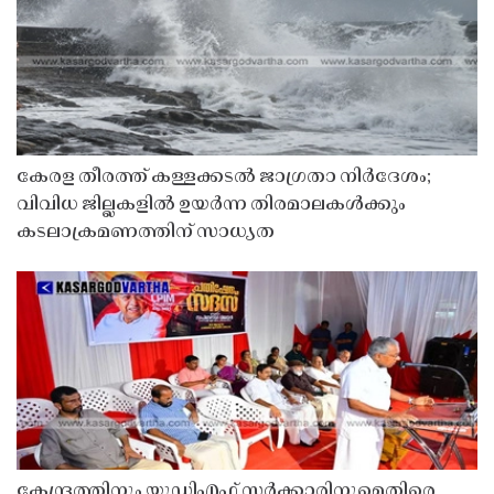
കേരള തീരത്ത് കള്ളക്കടൽ ജാഗ്രതാ നിർദേശം;
വിവിധ ജില്ലകളിൽ ഉയർന്ന തിരമാലകൾക്കും
കടലാക്രമണത്തിന് സാധ്യത
കേന്ദ്രത്തിനും യുഡിഎഫ് സർക്കാരിനുമെതിരെ