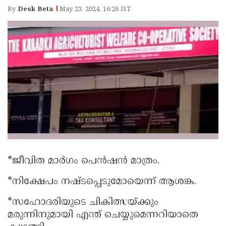
Election
Maha
By
Desk Beta
May 23, 2024, 16:26 IST
Shivarathri
International
Women's
Anti-
Day
Drug
Attukal
Campaign
Pongala
Holi
2025
2025
IPL
2025
Eid
Al-
Waqf
Fitr
Bill
Vishu
*ജീവിത മാര്‍ഗം പെന്‍ഷന്‍ മാത്രം.
2025
Controversy
Festival
Good
*നിക്ഷേപം നഷ്ടപ്പെടുമോയെന്ന് ആശങ്ക.
2025
Friday
Easter
*സഹോദരിയുടെ ചികിത്സയ്ക്കും
Observance
Sunday
By-
മരുന്നിനുമായി എന്ത് ചെയ്യുമെന്നറിയാതെ
2025
2025
Election
Bihar