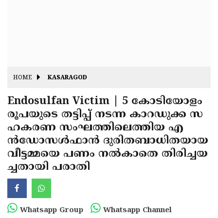
Fitr
May
Day
Eid
Al
Independence
Ad'ha
Day
Onam
HOME
KASARAGOD
J&K
State
Endosulfan Victim | 5 കോടിയോളം
Haryana
രൂപയുടെ തട്ടിപ്പ് നടന്ന കാറഡുക്ക സ
Assembly
State
Diwali
ഹകരണ സംഘത്തിലെത്തിയ എ
Elections
Assembly
Christmas
ന്‍ഡോസള്‍ഫാന്‍ ദുരിതബാധിതയായ
Elections
വീട്ടമ്മയെ പണം നല്‍കാതെ തിരിച്ചയ
New-
ച്ചതായി പരാതി
Year
Republic
Day
Budget
Delhi
Whatsapp Group
Whatsapp Channel