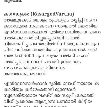
കുഴങ്ങി.
Updates
Assembly
Kerala
കാറഡുക്ക: (KasargodVartha)
Polls
Local
Look
അഞ്ചുകോടിയോളം രൂപയുടെ തട്ടിപ്പ് നടന്ന
Body
Back
കാറഡുക്ക സഹകരണ സംഘത്തിലെത്തിയ
Election
2025
എന്‍ഡോസള്‍ഫാന്‍ ദുരിതബാധിതയെ പണം
നല്‍കാതെ തിരിച്ചയച്ചതായി പരാതി.
നിക്ഷേപിച്ച പണത്തില്‍നിന്ന് ഒരു ലക്ഷം രൂപ
പിന്‍വലിക്കാനെത്തിയ എന്‍ഡോസള്‍ഫാന്‍
ഇരയ്ക്ക് 5000 രൂപ മാത്രം നല്‍കി മടക്കി
അയച്ചുവെന്നാണ് പരാതി. ഇതോടെ
ഇടപാടുകാരുടെ പ്രതിഷേധം
ശക്തമാകുകയാണ്.
എന്‍ഡോസള്‍ഫാന്‍ ദുരിത ബാധിതയായ 58
കാരിയും കര്‍മ്മംതൊടി മുണ്ടോള്‍
സ്വദേശിയുമായ ലക്ഷ്മിക്ക് സുപ്രീംകോടതി
വിധി പ്രകാരം ആശ്വാസ ധനമായി കിട്ടിയ