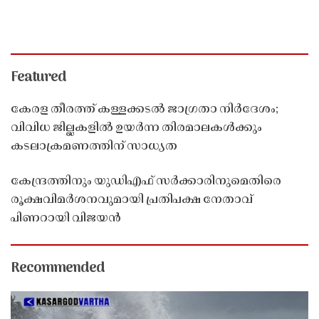
Featured
കേരള തീരത്ത് കള്ളക്കടൽ ജാഗ്രതാ നിർദേശം;
വിവിധ ജില്ലകളിൽ ഉയർന്ന തിരമാലകൾക്കും
കടലാക്രമണത്തിന് സാധ്യത
കേന്ദ്രത്തിനും യുഡിഎഫ് സർക്കാരിനുമെതിരെ
രൂക്ഷവിമർശനവുമായി പ്രതിപക്ഷ നേതാവ്
പിണറായി വിജയൻ
Recommended