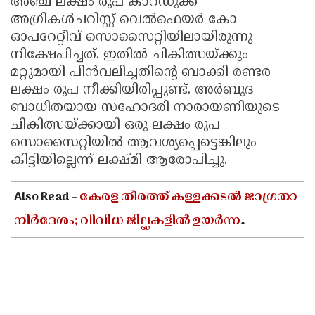
അഞ്ച് ലക്ഷം രൂപ കാറഡുക്ക
അഗ്രികള്‍ചറിസ്റ്റ് വെല്‍ഫെയര്‍ കോ
ഓപറേറ്റീവ് സൊസൈറ്റിയിലായിരുന്നു
നിക്ഷേപിച്ചത്. ഇതില്‍ ചികിത്സയ്ക്കും
മറ്റുമായി പിന്‍വലിച്ചതിന്റെ ബാക്കി രണ്ടര
ലക്ഷം രൂപ നീക്കിയിരിപ്പുണ്ട്. അര്‍ബുദ
ബാധിതയായ സഹോദരി നാരായണിയുടെ
ചികിത്സയ്ക്കായി ഒരു ലക്ഷം രൂപ
സൊസൈറ്റിയില്‍ ആവശ്യപ്പെട്ടെങ്കിലും
കിട്ടിയില്ലെന്ന് ലക്ഷ്മി ആരോപിച്ചു.
Also Read -
കേരള തീരത്ത് കള്ളക്കടൽ ജാഗ്രതാ
നിർദേശം; വിവിധ ജില്ലകളിൽ ഉയർന്ന
തിരമാലകൾക്കും കടലാക്രമണത്തിന്
സാധ്യത