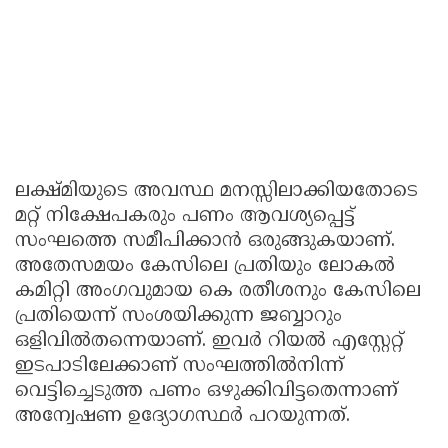
ലക്ഷ്മിയുടെ അവസ്ഥ മനസ്സിലാക്കിയതോടെ
മറ്റ് നിക്ഷേപകരും പണം ആവശ്യപ്പെട്ട്
സംഘത്തെ സമീപിക്കാന്‍ ഒരുങ്ങുകയാണ്.
അതേസമയം കേസിലെ പ്രതിയും ലോകല്‍
കമിറ്റി അംഗവുമായ കെ രതീശനും കേസിലെ
പ്രതിയെന്ന് സംശയിക്കുന്ന ജബ്ബാറും
ഒളിവില്‍തന്നെയാണ്. ഇവര്‍ റിയല്‍ എസ്റ്റേറ്റ്
ഇടപാടിലേക്കാണ് സംഘത്തില്‍നിന്ന്
വെട്ടിച്ചെടുത്ത പണം ഒഴുക്കിവിട്ടതെന്നാണ്
അന്വേഷണ ഉദ്യോഗസ്ഥര്‍ പറയുന്നത്.