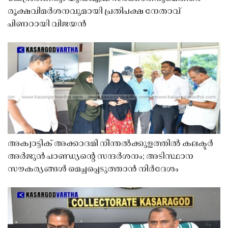
രൂക്ഷവിമർശനവുമായി പ്രതിപക്ഷ നേതാവ്
പിണറായി വിജയൻ
അക്വാട്ടിക് അക്കാദമി നീന്തൽക്കുളത്തിൽ കലക്ടർ
അർജുൻ പാണ്ഡ്യൻ്റെ സന്ദർശനം; അടിസ്ഥാന
സൗകര്യങ്ങൾ മെച്ചപ്പെടുത്താൻ നിർദേശം