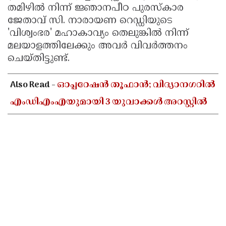
തമിഴിൽ നിന്ന് ജ്ഞാനപീഠ പുരസ്‌കാര
ജേതാവ് സി. നാരായണ റെഡ്ഡിയുടെ
'വിശ്വംഭര' മഹാകാവ്യം തെലുങ്കിൽ നിന്ന്
മലയാളത്തിലേക്കും അവർ വിവർത്തനം
ചെയ്തിട്ടുണ്ട്.
Also Read -
ഓപ്പറേഷൻ തൂഫാൻ; വിദ്യാനഗറിൽ
എംഡിഎംഎയുമായി 3 യുവാക്കൾ അറസ്റ്റിൽ