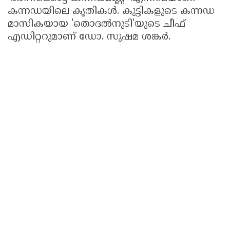
കന്നഡയിലെ കൃതികൾ. കുട്ടികളുടെ കന്നഡ
മാസികയായ 'തൊദൽനുടി'യുടെ ചീഫ്
എഡിറ്ററുമാണ് ഡോ. സുഷമ ശങ്കർ.