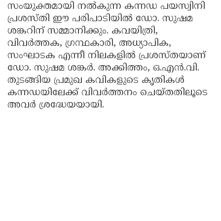
സംയുക്തമായി നൽകുന്ന കന്നഡ പയസ്വിനി
പ്രശസ്തി ഈ പരിപാടിയിൽ ഡോ. സുഷമ
ശങ്കറിന് സമ്മാനിക്കും. കവയിത്രി,
വിവർത്തക, ഗ്രന്ഥകാരി, അധ്യാപിക,
സംഘാടക എന്നീ നിലകളിൽ പ്രശസ്തയാണ്
ഡോ. സുഷമ ശങ്കർ. അക്കിത്തം, ഒ.എൻ.വി.
തുടങ്ങിയ പ്രമുഖ കവികളുടെ കൃതികൾ
കന്നഡയിലേക്ക് വിവർത്തനം ചെയ്തതിലൂടെ
അവർ ശ്രദ്ധേയയായി.