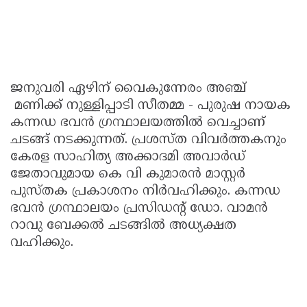
ജനുവരി ഏഴിന് വൈകുന്നേരം അഞ്ച്
മണിക്ക് നുള്ളിപ്പാടി സീതമ്മ - പുരുഷ നായക
കന്നഡ ഭവൻ ഗ്രന്ഥാലയത്തിൽ വെച്ചാണ്
ചടങ്ങ് നടക്കുന്നത്. പ്രശസ്ത വിവർത്തകനും
കേരള സാഹിത്യ അക്കാദമി അവാർഡ്
ജേതാവുമായ കെ വി കുമാരൻ മാസ്റ്റർ
പുസ്തക പ്രകാശനം നിർവഹിക്കും. കന്നഡ
ഭവൻ ഗ്രന്ഥാലയം പ്രസിഡന്റ് ഡോ. വാമൻ
റാവു ബേക്കൽ ചടങ്ങിൽ അധ്യക്ഷത
വഹിക്കും.