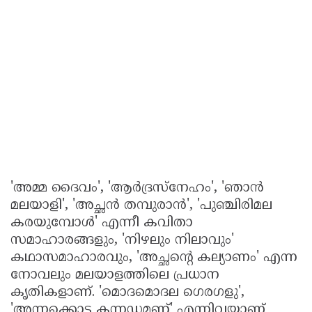
'അമ്മ ദൈവം', 'ആർദ്രസ്‌നേഹം', 'ഞാൻ
മലയാളി', 'അച്ഛൻ തമ്പുരാൻ', 'പുഞ്ചിരിമല
കരയുമ്പോൾ' എന്നീ കവിതാ
സമാഹാരങ്ങളും, 'നിഴലും നിലാവും'
കഥാസമാഹാരവും, 'അച്ഛന്റെ കല്യാണം' എന്ന
നോവലും മലയാളത്തിലെ പ്രധാന
കൃതികളാണ്. 'മൊദമൊദല ഗെരഗളു',
'അന്നക്കൊട്ട കന്നഡമണ്ണ്' എന്നിവയാണ്