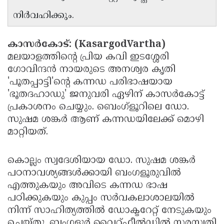
Updates
Assembly
നിർവഹിക്കും.
Kerala
Polls
Local
Look
കാസർകോട്: (KasargodVartha)
Body
Back
മലയാളത്തിന്റെ പ്രിയ കവി ഇടശ്ശേരി
Election
2025
ഗോവിന്ദൻ നായരുടെ അനശ്വര കൃതി
'പൂതപ്പാട്ടി'ന്റെ കന്നഡ പരിഭാഷയായ
'ഭൂതദഹാഡു' ജനുവരി ഏഴിന് കാസർകോട്ട്
പ്രകാശനം ചെയ്യും. ബെംഗ്ളൂറിലെ ഡോ.
സുഷമ ശങ്കർ ആണ് കന്നഡയിലേക്ക് മൊഴി
മാറ്റിയത്.
കൊല്ലം സ്വദേശിയായ ഡോ. സുഷമ ശങ്കർ
പഠനാവശ്യങ്ങൾക്കായി ബംഗളൂരുവിൽ
എത്തുകയും അവിടെ കന്നഡ ഭാഷ
പഠിക്കുകയും കുപ്പം സർവകലാശാലയിൽ
നിന്ന് സാഹിത്യത്തിൽ ഡോക്ടറേറ്റ് നേടുകയും
ചെയ്തു. ബംഗളൂർ വൈറ്റ്ഫീൽഡിൽ സരസ്വതി