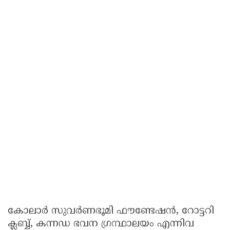
കോലാർ സുവർണഭൂമി ഫൗണ്ടേഷൻ, റോട്ടറി
ക്ലബ്ബ്, കന്നഡ ഭവന ഗ്രന്ഥാലയം എന്നിവ