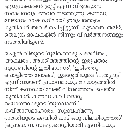
എജ്യുക്കേഷൻ ട്രസ്റ്റ് എന്ന വിദ്യാഭ്യാസ
സ്ഥാപനവും അവർ നടത്തുന്നു. കന്നഡ,
മലയാളം ഭാഷകളിലായി ഇരുപതോളം
കൃതികൾ അവർ രചിച്ചിട്ടുണ്ട്. കൂടാതെ, തമിഴ്,
തെലുങ്ക് ഭാഷകളിൽ നിന്നും വിവർത്തനങ്ങളും
നടത്തിയിട്ടുണ്ട്.
ഒ.എൻ.വിയുടെ 'ഭൂമിക്കൊരു ചരമഗീതം',
'അക്ഷരം', അക്കിത്തത്തിന്റെ 'ഇരുപതാം
നൂറ്റാണ്ടിന്റെ ഇതിഹാസം', 'ഇടിഞ്ഞു
പൊളിഞ്ഞ ലോകം', ഇടശ്ശേരിയുടെ 'പൂതപ്പാട്ട്'
എന്നിവയാണ് പ്രധാനമായും മലയാളത്തിൽ
നിന്ന് കന്നഡയിലേക്ക് വിവർത്തനം ചെയ്ത
കൃതികൾ. കന്നഡ കവി ദൊഡ്ഡ
രംഗേഗൗഡരുടെ 'യുഗവാണി'
കവിതാസമാഹാരം, 'സുബ്രഹ്‌മണ്യ
ഭാരതിയുടെ കുയിൽ പാട്ട് ഒരു വിലയിരുത്തൽ'
(പ്രൊഫ. ന. സുബ്ബുറെഡ്ഡിയാർ) എന്നിവയും