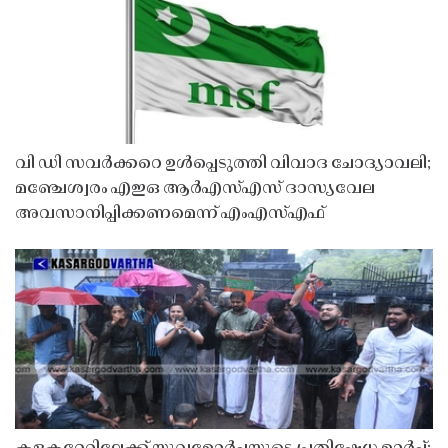
വി ഡി സവർക്കറെ ഉൾപ്പെടുത്തി വിവാദ ചോദ്യാവലി;
മഞ്ചേശ്വരം എഇഒ ആർഎസ്എസ് ദാസ്യവേല
അവസാനിപ്പിക്കണമെന്ന് എംഎസ്എഫ്