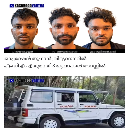
ഓപ്പറേഷൻ തൂഫാൻ; വിദ്യാനഗറിൽ
എംഡിഎംഎയുമായി 3 യുവാക്കൾ അറസ്റ്റിൽ