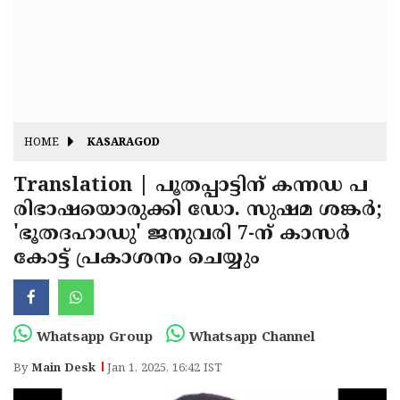
Fitr
May
Day
Eid
Al
Independence
Ad'ha
Day
Onam
HOME
KASARAGOD
J&K
State
Translation | പൂതപ്പാട്ടിന് കന്നഡ പ
Haryana
രിഭാഷയൊരുക്കി ഡോ. സുഷമ ശങ്കർ;
Assembly
State
Diwali
'ഭൂതദഹാഡു' ജനുവരി 7-ന് കാസർ
Elections
Assembly
Christmas
കോട്ട് പ്രകാശനം ചെയ്യും
Elections
New-
Year
Republic
Whatsapp Group
Whatsapp Channel
Day
Budget
By
Main Desk
Jan 1, 2025, 16:42 IST
Delhi