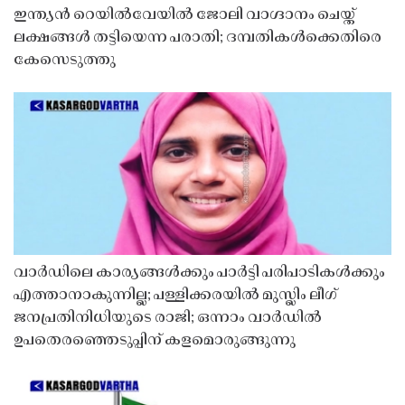
ഇന്ത്യൻ റെയിൽവേയിൽ ജോലി വാഗ്ദാനം ചെയ്ത്
ലക്ഷങ്ങൾ തട്ടിയെന്ന പരാതി; ദമ്പതികൾക്കെതിരെ
കേസെടുത്തു
വാർഡിലെ കാര്യങ്ങൾക്കും പാർട്ടി പരിപാടികൾക്കും
എത്താനാകുന്നില്ല; പള്ളിക്കരയിൽ മുസ്ലിം ലീഗ്
ജനപ്രതിനിധിയുടെ രാജി; ഒന്നാം വാർഡിൽ
ഉപതെരഞ്ഞെടുപ്പിന് കളമൊരുങ്ങുന്നു