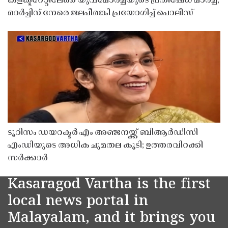
കളക്ടറേറ്റിലേക്ക് യുവമോർച്ചയുടെ പ്രതിഷേധ മാർച്ച്;
മാർച്ചിന് നേരെ ജലപീരങ്കി പ്രയോഗിച്ച് പൊലീസ്
ടൂറിസം ഡയറക്ടർ എം അഞ്ജനയ്ക്ക് ബിആർഡിസി
എംഡിയുടെ അധിക ചുമതല കൂടി; ഉത്തരവിറക്കി
സർക്കാർ
Kasaragod Vartha is the first
local news portal in
Malayalam, and it brings you