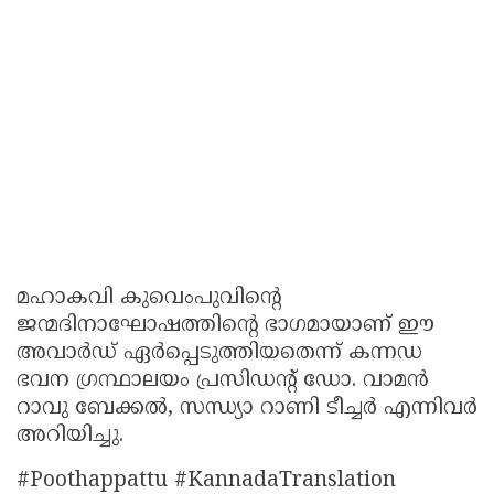
മഹാകവി കുവെംപുവിന്റെ
ജന്മദിനാഘോഷത്തിന്റെ ഭാഗമായാണ് ഈ
അവാർഡ് ഏർപ്പെടുത്തിയതെന്ന് കന്നഡ
ഭവന ഗ്രന്ഥാലയം പ്രസിഡന്റ് ഡോ. വാമൻ
റാവു ബേക്കൽ, സന്ധ്യാ റാണി ടീച്ചർ എന്നിവർ
അറിയിച്ചു.
#Poothappattu #KannadaTranslation