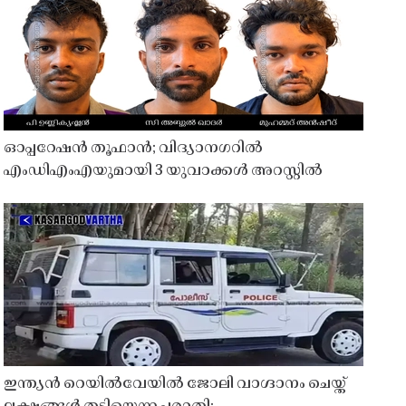
ഓപ്പറേഷൻ തൂഫാൻ; വിദ്യാനഗറിൽ
എംഡിഎംഎയുമായി 3 യുവാക്കൾ അറസ്റ്റിൽ
ഇന്ത്യൻ റെയിൽവേയിൽ ജോലി വാഗ്ദാനം ചെയ്ത്