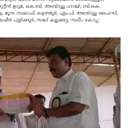
്ദീന്‍ ഉദുമ, കെ.ബി. അബ്ദുല്ല ഹാജി, ബി.കെ.
മ്പള, മൂസ സഖാഫി കളത്തൂര്‍, എം.പി. അബ്ദുല്ല ഫൈസി,
ീര്‍ പുളിക്കൂര്‍, സമദ് കല്ലക്കട്ട, സലീം കോപ്പ