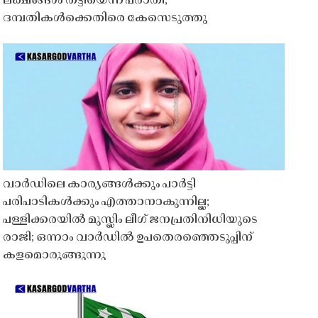
ലക്ഷങ്ങൾ തട്ടിയെന്ന പരാതി;
ദമ്പതികൾക്കെതിരെ കേസെടുത്തു
വാർഡിലെ കാര്യങ്ങൾക്കും പാർട്ടി
പരിപാടികൾക്കും എത്താനാകുന്നില്ല;
പള്ളിക്കരയിൽ മുസ്ലിം ലീഗ് ജനപ്രതിനിധിയുടെ
രാജി; ഒന്നാം വാർഡിൽ ഉപതെരഞ്ഞെടുപ്പിന്
കളമൊരുങ്ങുന്നു