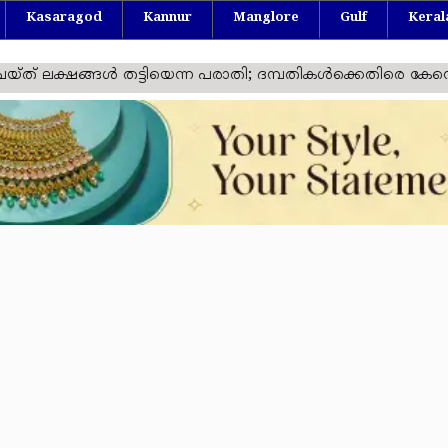
Kasaragod
Kannur
Manglore
Gulf
Keral