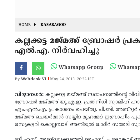
HOME
KASARAGOD
കല്ലക്കട്ട മജ്മഅ് ബ്രോഷര്‍ പ്ര
എല്‍.എ. നിര്‍വഹിച്ചു
Whatsapp Group
Whatsap
By
Webdesk Vi
May 24, 2013, 20:22 IST
വിദ്യാനഗര്‍:
കല്ലക്കട്ട മജ്മഅ് സ്ഥാപനത്തിന്റെ വ
ബ്രോഷര്‍ മജ്മഅ് യു.എ.ഇ. പ്രതിനിധി സ്വാലിഹ് ഹാജി 
എം.എല്‍.എ. പ്രകാശനം ചെയ്തു. പി.ബി. അബ്ദുര്‍ 
മജ്മഅ് ചെയര്‍മാന്‍ സയ്യിദ് മുഹമ്മദ് ഇബ്രാഹീം പൂ
സെക്രട്ടറി കൊല്ലമ്പാടി അബ്ദുല്‍ ഖാദിര്‍ സഅദി സ
ബി.എസ്. അബ്ദുല്ലക്കുഞ്ഞി ഫൈസി, പള്ളങ്കോട് അബ്