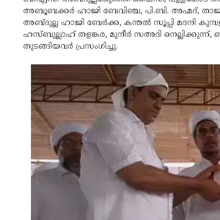
അബൂബക്കര്‍ ഹാജി ബേവിഞ്ച, പി.ബി. അഹ്മദ്, താജുദ
അബ്ദുല്ല ഹാജി ബേര്‍ക്ക, കന്തല്‍ സൂപ്പി മദനി കു
ഹസ്ബുല്ലാഹ് തളങ്കര, മുനീര്‍ സഅദി നെല്ലിക്കുന്ന്, ബഷ
തുടങ്ങിയവര്‍ പ്രസംഗിച്ചു.