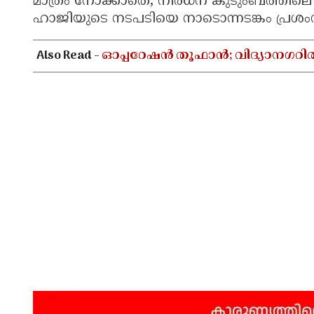
മാത്രം നോക്കാതെ, നിർധന കുടുംബത്തിലെ പ
ഹാജിയുടെ നടപടിയെ നാടൊന്നടങ്കം പ്രശംസി
Also Read -
ഓപ്പറേഷൻ തൂഫാൻ; വിദ്യാനഗറി