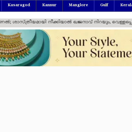
Kasaragod
Kannur
Manglore
Gulf
Keral