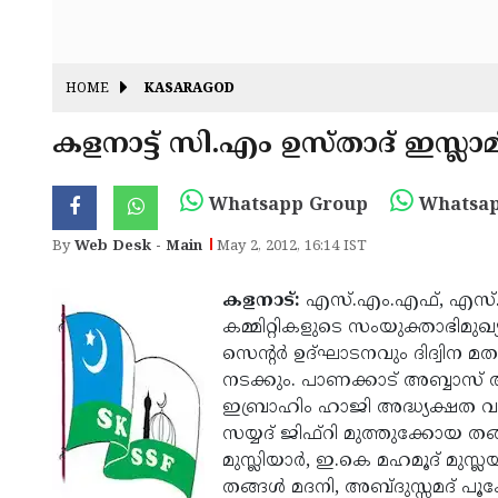
HOME
KASARAGOD
കളനാട്ട് സി.എം ഉസ്താദ് ഇസ്ലാ
Whatsapp Group
Whatsap
By
Web Desk - Main
May 2, 2012, 16:14 IST
കളനാട്:
എസ്.എം.എഫ്, എസ്
കമ്മിറ്റികളുടെ സംയുക്താഭിമുഖ്
സെന്റര്‍ ഉദ്ഘാടനവും ദിദ്വിന മ
നടക്കും. പാണക്കാട് അബ്ബാസ് അ
ഇബ്രാഹിം ഹാജി അദ്ധ്യക്ഷത വഹ
സയ്യദ് ജിഫ്‌റി മുത്തുക്കോയ തങ്ങ
മുസ്ലിയാര്‍, ഇ.കെ മഹമൂദ് മുസ
തങ്ങള്‍ മദനി, അബ്ദുസ്സമദ് പൂക്ക