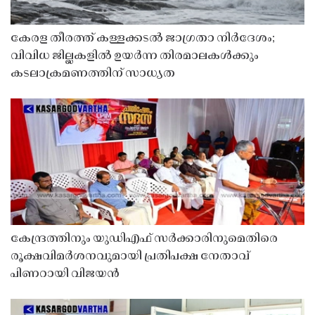
കേരള തീരത്ത് കള്ളക്കടൽ ജാഗ്രതാ നിർദേശം;
വിവിധ ജില്ലകളിൽ ഉയർന്ന തിരമാലകൾക്കും
കടലാക്രമണത്തിന് സാധ്യത
കേന്ദ്രത്തിനും യുഡിഎഫ് സർക്കാരിനുമെതിരെ
രൂക്ഷവിമർശനവുമായി പ്രതിപക്ഷ നേതാവ്
പിണറായി വിജയൻ