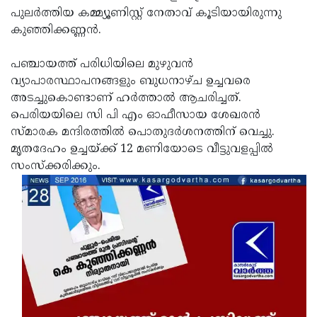
പുലര്‍ത്തിയ കമ്മ്യൂണിസ്റ്റ് നേതാവ് കൂടിയായിരുന്നു
Updates
Assembly
Kerala
കുഞ്ഞിക്കണ്ണന്‍.
Polls
Local
Look
പഞ്ചായത്ത് പരിധിയിലെ മുഴുവന്‍
Body
Back
വ്യാപാരസ്ഥാപനങ്ങളും ബുധനാഴ്ച ഉച്ചവരെ
Election
2025
അടച്ചുകൊണ്ടാണ് ഹര്‍ത്താല്‍ ആചരിച്ചത്.
പെരിയയിലെ സി പി എം ഓഫീസായ ശേഖരന്‍
സ്മാരക മന്ദിരത്തില്‍ പൊതുദര്‍ശനത്തിന് വെച്ചു.
മൃതദേഹം ഉച്ചയ്ക്ക് 12 മണിയോടെ വീട്ടുവളപ്പില്‍
സംസ്‌ക്കരിക്കും.