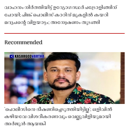
വാഹനം നിർത്തിയിട്ട് ഉദ്യോഗസ്ഥർ പട്രോളിങ്ങിന്
പോയി; പിങ്ക് പൊലീസ് കാറിന് മുകളിൽ കയറി
മദ്യപൻ്റെ വിളയാട്ടം; അന്വേഷണം തുടങ്ങി
Recommended
'പൊലീസിനെ ഭീഷണിപ്പെടുത്തിയിട്ടില്ല'; ഒളിവിൽ
കഴിയവേ വിശദീകരണവും വെല്ലുവിളിയുമായി
അർജുൻ ആയങ്കി