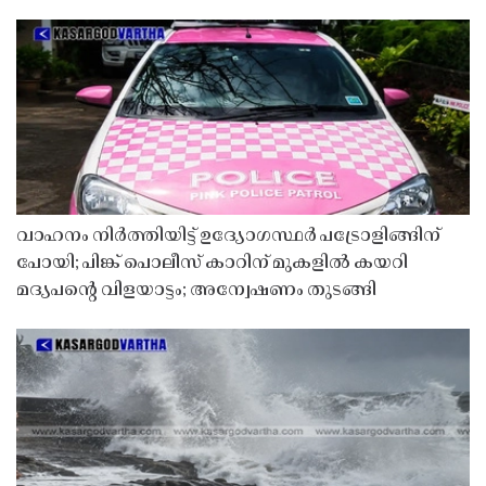
വാഹനം നിർത്തിയിട്ട് ഉദ്യോഗസ്ഥർ പട്രോളിങ്ങിന്
പോയി; പിങ്ക് പൊലീസ് കാറിന് മുകളിൽ കയറി
മദ്യപൻ്റെ വിളയാട്ടം; അന്വേഷണം തുടങ്ങി