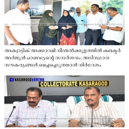
അക്വാട്ടിക് അക്കാദമി നീന്തൽക്കുളത്തിൽ കലക്ടർ
അർജുൻ പാണ്ഡ്യൻ്റെ സന്ദർശനം; അടിസ്ഥാന
സൗകര്യങ്ങൾ മെച്ചപ്പെടുത്താൻ നിർദേശം