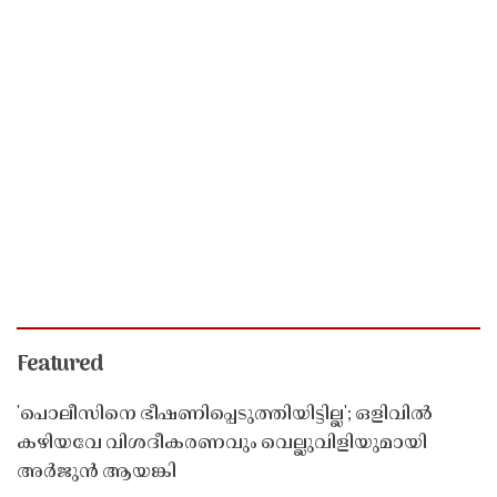
Featured
'പൊലീസിനെ ഭീഷണിപ്പെടുത്തിയിട്ടില്ല'; ഒളിവിൽ
കഴിയവേ വിശദീകരണവും വെല്ലുവിളിയുമായി
അർജുൻ ആയങ്കി