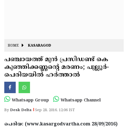
Fitr
May
Day
Eid
Al
Independence
Ad'ha
Day
Onam
HOME
KASARAGOD
J&K
State
പഞ്ചായത്ത് മുന്‍ പ്രസിഡണ്ട് കെ
Haryana
കുഞ്ഞിക്കണ്ണന്റെ മരണം; പുല്ലൂര്‍-
Assembly
State
Diwali
പെരിയയില്‍ ഹര്‍ത്താല്‍
Elections
Assembly
Christmas
Elections
New-
Year
Republic
Whatsapp Group
Whatsapp Channel
Day
Budget
By
Desk Delta
Sep 28, 2016, 12:06 IST
Delhi
പെരിയ: (www.kasargodvartha.com 28/09/2016)