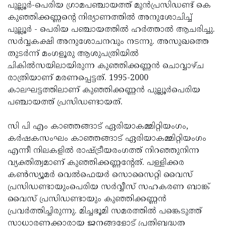
Election
Maha
പുല്ലൂര്‍-പെരിയ ഗ്രാമപഞ്ചായത്ത് മുന്‍പ്രസിഡണ്ട് കെ
കുഞ്ഞിക്കണ്ണന്റെ നിര്യാണത്തില്‍ അനുശോചിച്ച്
Shivarathri
International
പുല്ലൂര്‍ - പെരിയ പഞ്ചായത്തില്‍ ഹര്‍ത്താല്‍ ആചരിച്ചു.
Women's
Anti-
സര്‍വ്വകക്ഷി അനുശോചനവും നടന്നു. അസുഖത്തെ
തുടര്‍ന്ന് മംഗളൂരു ആശുപത്രിയില്‍
Day
Drug
Attukal
ചികില്‍സയിലായിരുന്ന കുഞ്ഞിക്കണ്ണന്‍ ചൊവ്വാഴ്ച
Campaign
Pongala
Holi
രാത്രിയാണ് മരണപ്പെട്ടത്. 1995-2000
കാലഘട്ടത്തിലാണ് കുഞ്ഞിക്കണ്ണന്‍ പുല്ലൂര്‍പെരിയ
2025
2025
IPL
പഞ്ചായത്ത് പ്രസിഡണ്ടായത്.
2025
Eid
സി പി എം കാഞ്ഞങ്ങാട് ഏരിയാകമ്മിറ്റിയംഗം,
Al-
Waqf
കര്‍ഷകസംഘം കാഞ്ഞങ്ങാട് ഏരിയാകമ്മിറ്റിയംഗം
Fitr
Bill
Vishu
എന്നീ നിലകളില്‍ രാഷ്ട്രീയരംഗത്ത് നിറഞ്ഞുനിന്ന
വ്യക്തിത്വമാണ് കുഞ്ഞിക്കണ്ണന്റേത്. പള്ളിക്കര
2025
Controversy
Festival
Good
കണ്‍സ്യൂമര്‍ വെല്‍ഫെയര്‍ സൊസൈറ്റി വൈസ്
2025
Friday
Easter
പ്രസിഡണ്ടായുംപെരിയ സര്‍വ്വീസ് സഹകരണ ബാങ്ക്
വൈസ് പ്രസിഡണ്ടായും കുഞ്ഞിക്കണ്ണന്‍
Observance
Sunday
By-
പ്രവര്‍ത്തിച്ചിരുന്നു. മിച്ചഭൂമി സമരത്തില്‍ പങ്കെടുത്ത്
2025
2025
Election
Bihar
സാധാരണക്കാരായ ജനങ്ങളോട് പ്രതിബദ്ധത