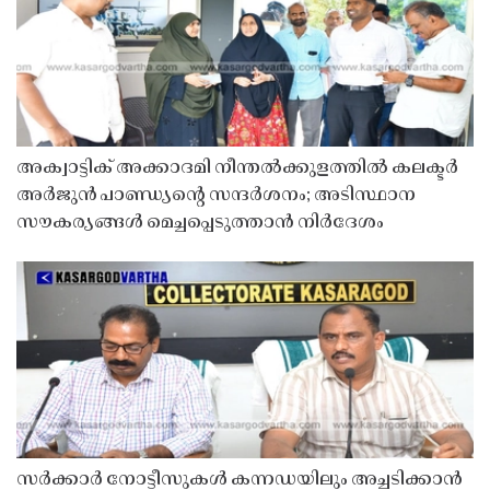
അക്വാട്ടിക് അക്കാദമി നീന്തൽക്കുളത്തിൽ കലക്ടർ
അർജുൻ പാണ്ഡ്യൻ്റെ സന്ദർശനം; അടിസ്ഥാന
സൗകര്യങ്ങൾ മെച്ചപ്പെടുത്താൻ നിർദേശം
സർക്കാർ നോട്ടീസുകൾ കന്നഡയിലും അച്ചടിക്കാൻ