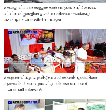
കേരള തീരത്ത് കള്ളക്കടൽ ജാഗ്രതാ നിർദേശം;
വിവിധ ജില്ലകളിൽ ഉയർന്ന തിരമാലകൾക്കും
കടലാക്രമണത്തിന് സാധ്യത
കേന്ദ്രത്തിനും യുഡിഎഫ് സർക്കാരിനുമെതിരെ
രൂക്ഷവിമർശനവുമായി പ്രതിപക്ഷ നേതാവ്
പിണറായി വിജയൻ