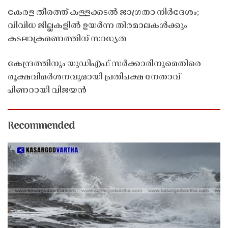
കേരള തീരത്ത് കള്ളക്കടൽ ജാഗ്രതാ നിർദേശം;
വിവിധ ജില്ലകളിൽ ഉയർന്ന തിരമാലകൾക്കും
കടലാക്രമണത്തിന് സാധ്യത
കേന്ദ്രത്തിനും യുഡിഎഫ് സർക്കാരിനുമെതിരെ
രൂക്ഷവിമർശനവുമായി പ്രതിപക്ഷ നേതാവ്
പിണറായി വിജയൻ
Recommended