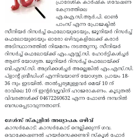
Election
പ്രാദേശിക കാര്‍ഷിക ഗവേഷണ
Maha
കേന്ദ്രത്തിലെ
Shivarathri
International
എ.ഐ.സി.ആര്‍.പി. ഓണ്‍
Women's
പാംസ് എന്ന പ്രോജക്ടില്‍
Anti-
സീനിയര്‍ റിസര്‍ച്ച് ഫെലോയുടെയും, ജൂനിയര്‍ റിസര്‍ച്ച്
Day
Drug
Attukal
ഫെലോയുടെയും ഓരോ ഒഴിവുകളിലേക്ക് കരാര്‍
Campaign
Pongala
അടിസ്ഥാനത്തില്‍ നിയമനം നടത്തുന്നു. സീനിയര്‍
Holi
റിസര്‍ച്ച് ഫെലോയ്ക്ക് എം.എസ്സ്.സി. ഹോര്‍ട്ടികള്‍ച്ചര്‍
2025
2025
IPL
ആണ് യോഗ്യത. ജൂനിയര്‍ റിസര്‍ച്ച് ഫെലോയ്ക്ക്
2025
ബി.എസ്.സി. അഗ്രിക്കള്‍ച്ചര്‍ അല്ലെങ്കില്‍ എം.എസ്.സി.
Eid
പ്ളാന്റ് ബ്രീഡിംഗ് എന്നിവയാണ് യോഗ്യത. പ്രായം 18-
Al-
Waqf
36 നും ഇടയില്‍. താല്‍പ്പര്യമുള്ളവര്‍ മെയ് 10 ന്
Fitr
Bill
രാവിലെ 10 ന് ഇന്റര്‍വ്യൂവിന് ഹാജരാകണം. കൂടുതല്‍
Vishu
വിവരങ്ങള്‍ക്ക് 04672260632 എന്ന ഫോണ്‍ നമ്പറില്‍
2025
Controversy
Festival
Good
ബന്ധപ്പെടാവുന്നതാണ്.
2025
Friday
Easter
ഗേള്‍സ് സ്കൂളില്‍ അധ്യാപക ഒഴിവ്
Observance
Sunday
By-
കാസര്‍കോട്: കാസര്‍കോട് നെല്ലിക്കുന്ന് ഗവ.
2025
2025
Election
വൊക്കേഷണല്‍ ഹയര്‍സെക്കണ്ടറി സ്കൂള്‍ ഫോര്‍
Bihar