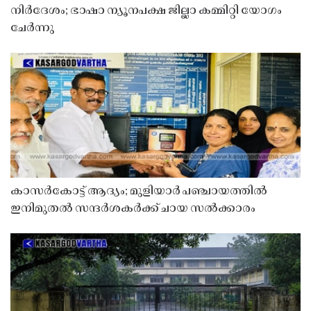
നിർദേശം; ഭാഷാ ന്യൂനപക്ഷ ജില്ലാ കമ്മിറ്റി യോഗം
ചേർന്നു
കാസർകോട്ട് ആദ്യം; മുളിയാർ പഞ്ചായത്തിൽ
ഇനിമുതൽ സന്ദർശകർക്ക് ചായ സൽക്കാരം