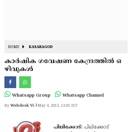
Fitr
May
Day
Eid
Al
Independence
Ad'ha
Day
Onam
HOME
KASARAGOD
J&K
State
കാര്‍ഷിക ഗവേഷണ കേന്ദ്രത്തില്‍ ഒ
Haryana
ഴിവുകള്‍
Assembly
State
Diwali
Elections
Assembly
Christmas
Elections
New-
Whatsapp Group
Whatsapp Channel
Year
Republic
By
Webdesk Vi
May 4, 2012, 12:05 IST
Day
Budget
Delhi
പിലിക്കോട്:
പിലിക്കോട്