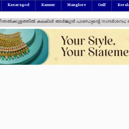
Kasaragod
Kannur
Manglore
Gulf
Keral