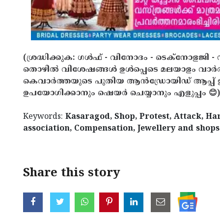
(ശ്രദ്ധിക്കുക: ഗൾഫ് - വിനോദം - ടെക്നോളജി - 
തൊഴിൽ വിശേഷങ്ങൾ ഉൾപ്പെടെ മലയാളം വാർ
കെവാർത്തയുടെ പുതിയ ആൻഡ്രോയിഡ് ആപ്പ് ഇവ
ഉപയോഗിക്കാനും ഷെയർ ചെയ്യാനും എളുപ്പം 😊)
Keywords:
Kasaragod, Shop, Protest, Attack, Har
association, Compensation, Jewellery and shops
Share this story