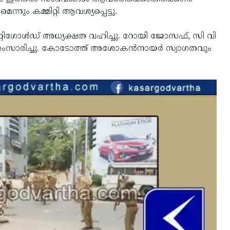
നും കമ്മിറ്റി ആവശ്യപ്പെട്ടു.
്റിഗോള്‍ഡ് അധ്യക്ഷത വഹിച്ചു. റോയി ജോസഫ്, സി വി
ംസാരിച്ചു. കോടോത്ത് അശോകന്‍നായര്‍ സ്വാഗതവും