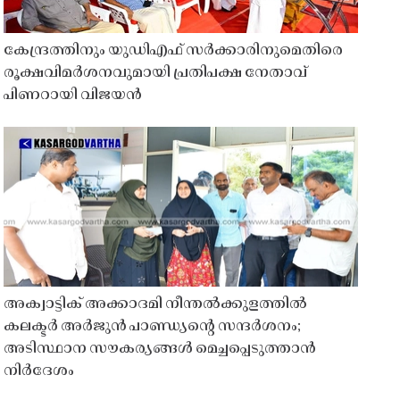
കേന്ദ്രത്തിനും യുഡിഎഫ് സർക്കാരിനുമെതിരെ
രൂക്ഷവിമർശനവുമായി പ്രതിപക്ഷ നേതാവ്
പിണറായി വിജയൻ
അക്വാട്ടിക് അക്കാദമി നീന്തൽക്കുളത്തിൽ
കലക്ടർ അർജുൻ പാണ്ഡ്യൻ്റെ സന്ദർശനം;
അടിസ്ഥാന സൗകര്യങ്ങൾ മെച്ചപ്പെടുത്താൻ
നിർദേശം