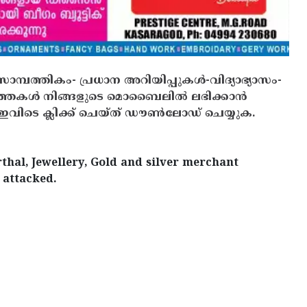
സാമ്പത്തികം- പ്രധാന അറിയിപ്പുകൾ-വിദ്യാഭ്യാസം-
ത്തകൾ നിങ്ങളുടെ മൊബൈലിൽ ലഭിക്കാൻ
ിടെ ക്ലിക്ക് ചെയ്ത് ഡൗൺലോഡ് ചെയ്യുക.
thal, Jewellery, Gold and silver merchant
 attacked.