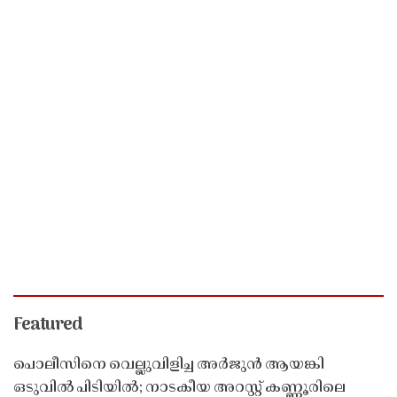
Featured
പൊലീസിനെ വെല്ലുവിളിച്ച അർജുൻ ആയങ്കി
ഒടുവിൽ പിടിയിൽ; നാടകീയ അറസ്റ്റ് കണ്ണൂരിലെ