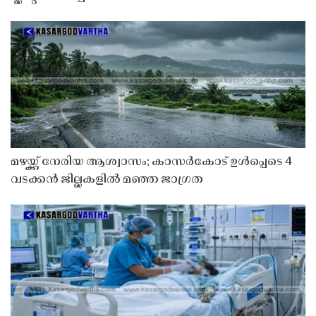
മഴയ്ക്ക് നേരിയ ആശ്വാസം; കാസർകോട് ഉൾപ്പെടെ 4
വടക്കൻ ജില്ലകളിൽ മഞ്ഞ ജാഗ്രത