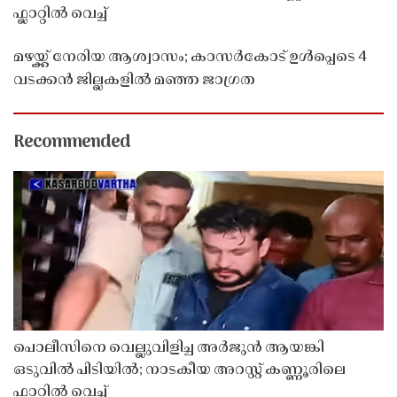
ഫ്ലാറ്റിൽ വെച്ച്
മഴയ്ക്ക് നേരിയ ആശ്വാസം; കാസർകോട് ഉൾപ്പെടെ 4
വടക്കൻ ജില്ലകളിൽ മഞ്ഞ ജാഗ്രത
Recommended
പൊലീസിനെ വെല്ലുവിളിച്ച അർജുൻ ആയങ്കി
ഒടുവിൽ പിടിയിൽ; നാടകീയ അറസ്റ്റ് കണ്ണൂരിലെ
ഫ്ലാറ്റിൽ വെച്ച്