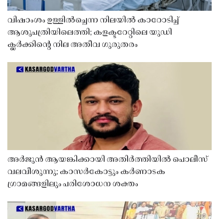
വിഷാംശം ഉള്ളിൽച്ചെന്ന നിലയിൽ കാറോടിച്ച്
ആശുപത്രിയിലെത്തി; കളക്ടറേറ്റിലെ യുഡി
ക്ലർക്കിൻ്റെ നില അതീവ ഗുരുതരം
അർജുൻ ആയങ്കിക്കായി അതിർത്തിയിൽ പൊലീസ്
വലവീശുന്നു; കാസർകോട്ടും കർണാടക
ഗ്രാമങ്ങളിലും പരിശോധന ശക്തം