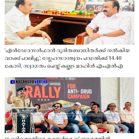
‘എൻഡോസൾഫാൻ ദുരിതബാധിതർക്ക് നൽകിയ
വാക്ക് പാലിച്ചു’; സ്നേഹസാന്ത്വനം പദ്ധതിക്ക് 14.40
കോടി, സ്വാഗതം ചെയ്ത് കല്ലട്ര മാഹിൻ എംഎൽഎ