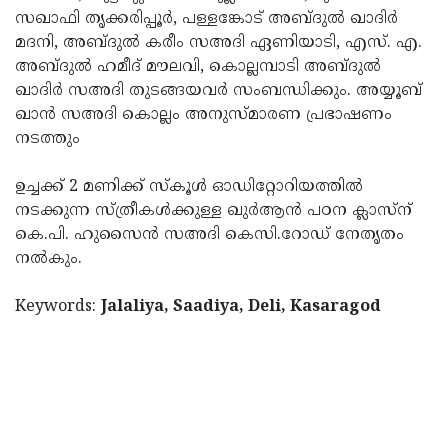
സഖാഫി തൃക്കരിപ്പൂര്‍, പള്ളങ്കോട് അബ്ദുല്‍ ഖാദിര്‍
Updates
Assembly
Kerala
മദനി, അബ്ദുല്‍ കരീം സഅദി ഏണിയാടി, എസ്. എ.
Polls
Local
Look
അബ്ദുല്‍ ഹമീദ് മൗലവി, കൊല്ലമ്പാടി അബ്ദുല്‍
ഖാദിര്‍ സഅദി തുടങ്ങയവര്‍ സംബന്ധിക്കും. അയ്യൂബ്
Body
Back
ഖാന്‍ സഅദി കൊല്ലം അനുസ്മാരണ പ്രഭാഷണം
Election
2025
നടത്തും
ഉച്ചക്ക് 2 മണിക്ക് സ്‌കൂള്‍ ഓഡിറ്റോറിയത്തില്‍
നടക്കുന്ന സ്ത്രീകള്‍ക്കുള്ള ഖുര്‍ആന്‍ പഠന ക്ലാസ്‌ന്
കെ.പി. ഹുസൈന്‍ സഅദി കെസി.റോഡ് നേതൃതം
നല്‍കും.
Keywords:
Jalaliya, Saadiya, Deli, Kasaragod