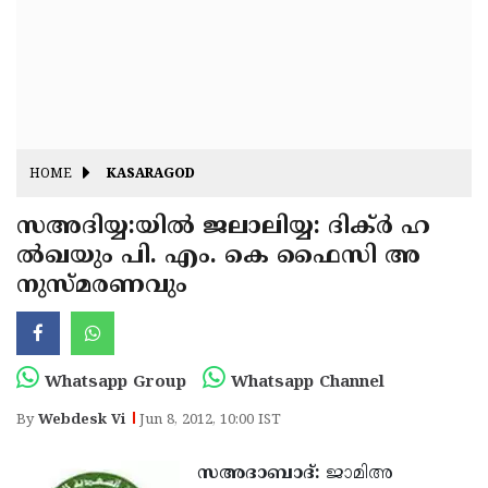
Fitr
May
Day
Eid
Al
Independence
Ad'ha
Day
Onam
HOME
KASARAGOD
J&K
State
സഅദിയ്യ:യില്‍ ജലാലിയ്യ: ദിക്ര്‍ ഹ
Haryana
ല്‍ഖയും പി. എം. കെ ഫൈസി അ
Assembly
State
Diwali
നുസ്മരണവും
Elections
Assembly
Christmas
Elections
New-
Year
Republic
Whatsapp Group
Whatsapp Channel
Day
Budget
By
Webdesk Vi
Jun 8, 2012, 10:00 IST
Delhi
സഅദാബാദ്:
ജാമിഅ