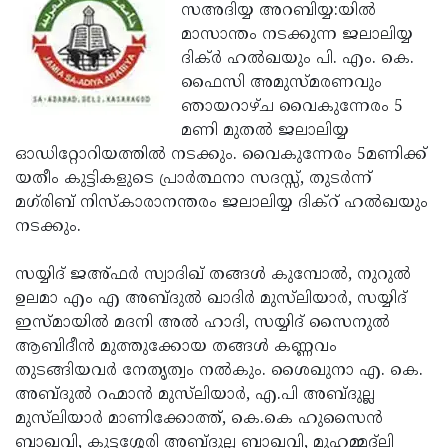
Election
Maha
സഅദിയ്യ അറബിയ്യ:യില്‍
മാസാന്തം നടക്കുന്ന ജലാലിയ്യ
Shivarathri
International
ദിക്ര്‍ ഹല്‍ഖയും പി. എം. കെ.
Women's
Anti-
ഫൈസി അമുസ്മരണവും
ഞായറാഴ്ച വൈകുന്നേരം 5
Day
Drug
Attukal
മണി മുതല്‍ ജലാലിയ്യ
Campaign
Pongala
Holi
ഓഡിറ്റോറിയത്തില്‍ നടക്കും. വൈകുന്നേരം 5മണിക്ക്
യതീം കുട്ടികളുടെ പ്രാര്‍ത്ഥനാ സദസ്സ്, തുടര്‍ന്ന്
2025
2025
IPL
മഗ്‌രിബ് നിസ്‌കാരാനന്തരം ജലാലിയ്യ ദിക്‌റ് ഹല്‍ഖയും
2025
Eid
നടക്കും.
Al-
Waqf
സയ്യിദ് ജഅ്ഫര്‍ സ്വാദിഖ് തങ്ങള്‍ കുമ്പോല്‍, നുറുല്‍
Fitr
Bill
Vishu
ഉലമാ എം എ അബ്ദുല്‍ ഖാദിര്‍ മുസ്‌ലിയാര്‍, സയ്യിദ്
ഇസ്മായില്‍ മദനി അല്‍ ഹാദി, സയ്യിദ് സൈനുല്‍
2025
Controversy
Festival
Good
ആബിദീന്‍ മുത്തുക്കോയ തങ്ങള്‍ കണ്ണവം
2025
Friday
Easter
തുടങ്ങിയവര്‍ നേതൃത്വം നല്‍കും. ശൈഖുനാ എ. കെ.
അബ്ദുല്‍ റഹ്മാന്‍ മുസ്‌ലിയാര്‍, എ.പി അബ്ദുല്ല
Observance
Sunday
By-
മുസ്‌ലിയാര്‍ മാണിക്കോത്ത്, കെ.കെ ഹുസൈന്‍
2025
2025
Election
Bihar
ബാഖവി, കുട്ടശ്ശേരി അബ്ദുല്ല ബാഖവി, മുഹമ്മദ്‌ലി