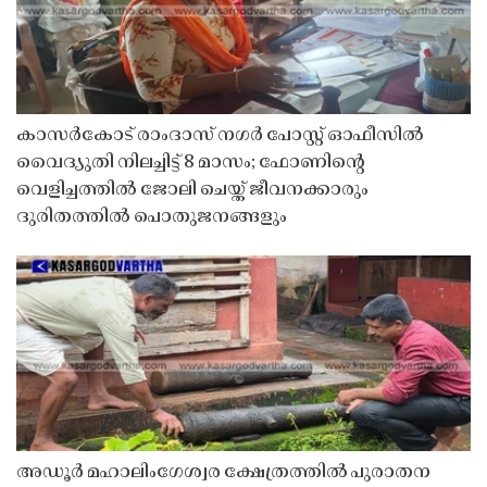
കാസർകോട് രാംദാസ് നഗർ പോസ്റ്റ് ഓഫീസിൽ
വൈദ്യുതി നിലച്ചിട്ട് 8 മാസം; ഫോണിൻ്റെ
വെളിച്ചത്തിൽ ജോലി ചെയ്ത് ജീവനക്കാരും
ദുരിതത്തിൽ പൊതുജനങ്ങളും
അഡൂർ മഹാലിംഗേശ്വര ക്ഷേത്രത്തിൽ പുരാതന