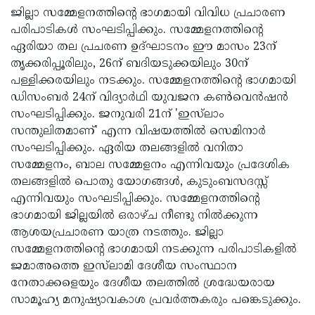
ജില്ലാ സമ്മേളനത്തിന്റെ ഭാഗമായി വിവിധ പ്രചാരണ
Updates
Assembly
Kerala
പരിപാടികള്‍ സംഘടിപ്പിക്കും. സമ്മേളനത്തിന്റെ
Polls
Local
Look
ഏരിയാ തല പ്രചരണ ഉദ്ഘാടനം ഈ മാസം 23ന്
തൃക്കരിപ്പൂരിലും, 26ന് ബദിയടുക്കയിലും 30ന്
Body
Back
പള്ളിക്കരയിലും നടക്കും. സമ്മേളനത്തിന്റെ ഭാഗമായി
Election
2025
ഡിസംബര്‍ 24ന് വിദ്യാര്‍ഥി യുവജന കണ്‍വെന്‍ഷന്‍
സംഘടിപ്പിക്കും. ജനുവരി 21ന് 'ഇസ്‌ലാം
സന്തുലിതമാണ്' എന്ന വിഷയത്തില്‍ സെമിനാര്‍
സംഘടിപ്പിക്കും. ഏരിയ തലങ്ങളില്‍ വനിതാ
സമ്മേളനം, ബാല സമ്മേളനം എന്നിവയും പ്രദേശിക
തലങ്ങളില്‍ പൊതു യോഗങ്ങള്‍, കുടുംബസദസ്സ്
എന്നിവയും സംഘടിപ്പിക്കും. സമ്മേളനത്തിന്റെ
ഭാഗമായി ജില്ലയില്‍ ഒരാഴ്ച നീണ്ടു നില്‍ക്കുന്ന
ആശയപ്രചാരണ യാത്ര നടത്തും. ജില്ലാ
സമ്മേളനത്തിന്റെ ഭാഗമായി നടക്കുന്ന പരിപാടികളില്‍
ജമാഅത്തെ ഇസ്‌ലാമി ദേശീയ സംസ്ഥാന
നേതാക്കളെയും ദേശീയ തലത്തില്‍ ശ്രദ്ധേയരായ
സാമൂഹ്യ മനുഷ്യാവകാശ പ്രവര്‍ത്തകരും പങ്കെടുക്കും.