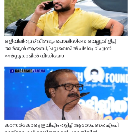
ഒളിവിലിരുന്ന് വീണ്ടും പൊലീസിനെ വെല്ലുവിളിച്ച്
അർജുൻ ആയങ്കി; 'പറ്റുമെങ്കിൽ പിടിച്ചോ' എന്ന്
ഇൻസ്റ്റഗ്രാമിൽ വീഡിയോ
കാസർകോട്ടെ ഇവിഎം തട്ടിപ്പ് ആരോപണം; എംപി