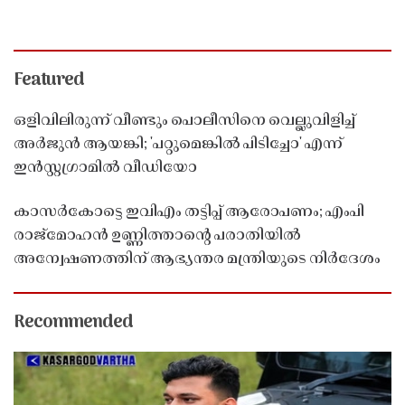
Featured
ഒളിവിലിരുന്ന് വീണ്ടും പൊലീസിനെ വെല്ലുവിളിച്ച്
അർജുൻ ആയങ്കി; 'പറ്റുമെങ്കിൽ പിടിച്ചോ' എന്ന്
ഇൻസ്റ്റഗ്രാമിൽ വീഡിയോ
കാസർകോട്ടെ ഇവിഎം തട്ടിപ്പ് ആരോപണം; എംപി
രാജ്‌മോഹൻ ഉണ്ണിത്താന്റെ പരാതിയിൽ
അന്വേഷണത്തിന് ആഭ്യന്തര മന്ത്രിയുടെ നിർദേശം
Recommended