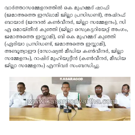
വാര്‍ത്താസമ്മേളനത്തില്‍ കെ മുഹമ്മദ് ഷാഫി
(ജമാഅത്തെ ഇസ്‌ലാമി ജില്ലാ പ്രസിഡണ്ട്), അഷ്‌റഫ്
ബായാര്‍ (ജനറല്‍ കണ്‍വീനര്‍, ജില്ലാ സമ്മേളനം), സി
എ മൊയ്തീന്‍ കുഞ്ഞി (ജില്ലാ സെക്രട്ടറിയേറ്റ് അംഗം,
ജമാഅത്തെ ഇസ്ലാമി), ബി കെ മുഹമ്മദ് കുഞ്ഞി
(ഏരിയാ പ്രസിഡണ്ട്, ജമാഅത്തെ ഇസ്ലാമി),
അബൂത്വാഈ (സോഷ്യല്‍ മീഡിയ കണ്‍വീനര്‍, ജില്ലാ
സമ്മേളനം), റാഷിദ് മുഹിയുദ്ദീന്‍ (കണ്‍വീനര്‍, മീഡിയ
ജില്ലാ സമ്മേളനം) എന്നിവര്‍ സംബന്ധിച്ചു.