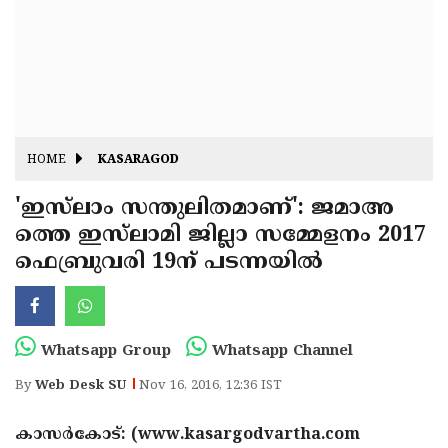
Fitr
May
Day
Eid
Al
Independence
Ad'ha
Day
Onam
HOME
KASARAGOD
J&K
State
'ഇസ്‌ലാം സന്തുലിതമാണ്': ജമാഅ
Haryana
ത്തെ ഇസ്‌ലാമി ജില്ലാ സമ്മേളനം 2017
Assembly
State
Diwali
ഫെബ്രുവരി 19ന് പടന്നയില്‍
Elections
Assembly
Christmas
Elections
New-
Year
Republic
Whatsapp Group
Whatsapp Channel
Day
Budget
By
Web Desk SU
Nov 16, 2016, 12:36 IST
Delhi
കാസര്‍കോട്: (www.kasargodvartha.com