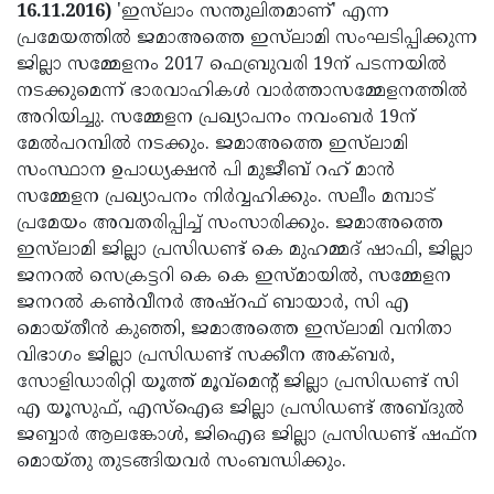
Election
Maha
16.11.2016)
'ഇസ്‌ലാം സന്തുലിതമാണ്' എന്ന
പ്രമേയത്തില്‍ ജമാഅത്തെ ഇസ്‌ലാമി സംഘടിപ്പിക്കുന്ന
Shivarathri
International
ജില്ലാ സമ്മേളനം 2017 ഫെബ്രുവരി 19ന് പടന്നയില്‍
Women's
Anti-
നടക്കുമെന്ന് ഭാരവാഹികള്‍ വാര്‍ത്താസമ്മേളനത്തില്‍
അറിയിച്ചു. സമ്മേളന പ്രഖ്യാപനം നവംബര്‍ 19ന്
Day
Drug
Attukal
മേല്‍പറമ്പില്‍ നടക്കും. ജമാഅത്തെ ഇസ്‌ലാമി
Campaign
Pongala
Holi
സംസ്ഥാന ഉപാധ്യക്ഷന്‍ പി മുജീബ് റഹ് മാന്‍
സമ്മേളന പ്രഖ്യാപനം നിര്‍വ്വഹിക്കും. സലീം മമ്പാട്
2025
2025
IPL
പ്രമേയം അവതരിപ്പിച്ച് സംസാരിക്കും. ജമാഅത്തെ
2025
Eid
ഇസ്‌ലാമി ജില്ലാ പ്രസിഡണ്ട് കെ മുഹമ്മദ് ഷാഫി, ജില്ലാ
ജനറല്‍ സെക്രട്ടറി കെ കെ ഇസ്മായില്‍, സമ്മേളന
Al-
Waqf
ജനറല്‍ കണ്‍വീനര്‍ അഷ്‌റഫ് ബായാര്‍, സി എ
Fitr
Bill
Vishu
മൊയ്തീന്‍ കുഞ്ഞി, ജമാഅത്തെ ഇസ്‌ലാമി വനിതാ
വിഭാഗം ജില്ലാ പ്രസിഡണ്ട് സക്കീന അക്ബര്‍,
2025
Controversy
Festival
Good
സോളിഡാരിറ്റി യൂത്ത് മൂവ്‌മെന്റ് ജില്ലാ പ്രസിഡണ്ട് സി
2025
Friday
Easter
എ യൂസുഫ്, എസ്‌ഐഒ ജില്ലാ പ്രസിഡണ്ട് അബ്ദുല്‍
ജബ്ബാര്‍ ആലങ്കോള്‍, ജിഐഒ ജില്ലാ പ്രസിഡണ്ട് ഷഫ്‌ന
Observance
Sunday
By-
മൊയ്തു തുടങ്ങിയവര്‍ സംബന്ധിക്കും.
2025
2025
Election
Bihar