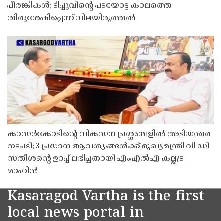
പീരങ്കികൾ; ടിപ്പുവിൻ്റെ പടയോട്ട കാലത്തെ
തിരുശേഷിപ്പെന്ന് വിലയിരുത്തൽ
കാസർകോടിൻ്റെ വികസന പ്രശ്നങ്ങളിൽ അടിയന്തര
നടപടി; 3 പ്രധാന ആവശ്യങ്ങൾക്ക് മുഖ്യമന്ത്രി വി ഡി
സതീശൻ്റെ ഉറപ്പ് ലഭിച്ചതായി എംഎൽഎ കല്ലട്ര
മാഹിൻ
Kasaragod Vartha is the first
local news portal in