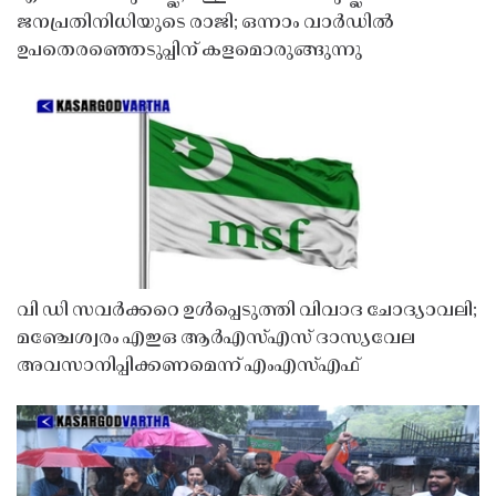
ജനപ്രതിനിധിയുടെ രാജി; ഒന്നാം വാർഡിൽ
ഉപതെരഞ്ഞെടുപ്പിന് കളമൊരുങ്ങുന്നു
വി ഡി സവർക്കറെ ഉൾപ്പെടുത്തി വിവാദ ചോദ്യാവലി;
മഞ്ചേശ്വരം എഇഒ ആർഎസ്എസ് ദാസ്യവേല
അവസാനിപ്പിക്കണമെന്ന് എംഎസ്എഫ്