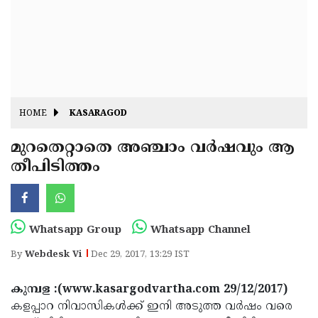
Fitr
May
Day
Eid
Al
Independence
Ad'ha
Day
Onam
HOME
KASARAGOD
J&K
State
മുറതെറ്റാതെ അഞ്ചാം വര്‍ഷവും ആ
Haryana
തീപിടിത്തം
Assembly
State
Diwali
Elections
Assembly
Christmas
Elections
New-
Whatsapp Group
Whatsapp Channel
Year
Republic
By
Webdesk Vi
Dec 29, 2017, 13:29 IST
Day
Budget
കുമ്പള
:(www.kasargodvartha.com 29/12/2017)
Delhi
കളപ്പാറ നിവാസികള്‍ക്ക് ഇനി അടുത്ത വര്‍ഷം വരെ