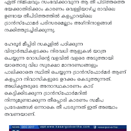
Election
ഏത് നിമിഷവും സംഭവിക്കാവുന്ന ആ തീ പിടിത്തത്തെ
Maha
ഭയക്കാതിരിക്കാം കാരണം വെള്ളിയാഴ്ച്ച രാവിലെ
Shivarathri
International
ഉണ്ടായ തീപിടിത്തത്തില്‍ കളപ്പാറയിലെ
Women's
ട്രാന്‍സ്‌ഫോമര്‍ പരിസരമെല്ലാം അഗ്‌നിനാളങ്ങള്‍
Anti-
നക്കിത്തുടച്ചിരിക്കുന്നു.
Day
Drug
Attukal
Campaign
Pongala
ഹേരൂര്‍ മീപ്പിരി സകൂളില്‍ പഠിക്കുന്ന
Holi
വിദ്യാര്‍ത്ഥികളടക്കം നിരവധി ആളുകള്‍ യാത്ര
2025
2025
IPL
ചെയ്യുന്ന റോഡിന്റെ വളവില്‍ വളരെ അടുത്തായി
2025
യാതൊരു വിധ സുരക്ഷാ മാനദണ്ഡങ്ങളും
Eid
പാലിക്കാതെ സ്ഥിതി ചെയ്യുന്ന ട്രാന്‍സ്‌ഫോര്‍മര്‍ ആണ്
Al-
Waqf
കളപ്പാറ നിവാസികളുടെ ഉറക്കം കെടുത്തുന്നത്.
Fitr
Bill
അധികൃതരുടെ അനാസ്ഥകാരണം കാട്
Vishu
കെട്ടിക്കിടക്കുന്ന ട്രാന്‍സ്‌ഫോര്‍മറില്‍
2025
Controversy
Festival
Good
നിന്നുമുണ്ടാക്കുന്ന തീപ്പൊരി കാരണം സമീപ
2025
Friday
പ്രദേഷങ്ങള്‍ ഒന്നാകെ തീ പടരുന്നത് ഇത് അഞ്ചാം
Easter
തവണയാണ്.
Observance
Sunday
By-
2025
2025
Election
Bihar