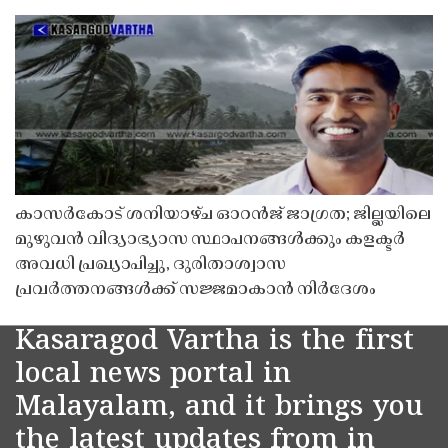
കാസർകോട് ശനിയാഴ്ച ഓറൻജ് ജാഗ്രത; ജില്ലയിലെ
മുഴുവൻ വിദ്യാഭ്യാസ സ്ഥാപനങ്ങൾക്കും കളക്ടർ
അവധി പ്രഖ്യാപിച്ചു, ദുരിതാശ്വാസ
പ്രവർത്തനങ്ങൾക്ക് സജ്ജമാകാൻ നിർദേശം
Kasaragod Vartha is the first
local news portal in
Malayalam, and it brings you
the latest updates from in