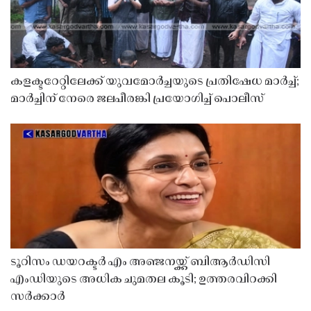
കളക്ടറേറ്റിലേക്ക് യുവമോർച്ചയുടെ പ്രതിഷേധ മാർച്ച്;
മാർച്ചിന് നേരെ ജലപീരങ്കി പ്രയോഗിച്ച് പൊലീസ്
ടൂറിസം ഡയറക്ടർ എം അഞ്ജനയ്ക്ക് ബിആർഡിസി
എംഡിയുടെ അധിക ചുമതല കൂടി; ഉത്തരവിറക്കി
സർക്കാർ