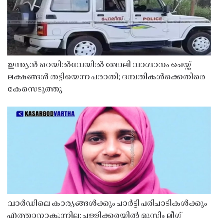
ഇന്ത്യൻ റെയിൽവേയിൽ ജോലി വാഗ്ദാനം ചെയ്ത്
ലക്ഷങ്ങൾ തട്ടിയെന്ന പരാതി; ദമ്പതികൾക്കെതിരെ
കേസെടുത്തു
വാർഡിലെ കാര്യങ്ങൾക്കും പാർട്ടി പരിപാടികൾക്കും
എത്താനാകുന്നില്ല; പള്ളിക്കരയിൽ മുസ്ലിം ലീഗ്