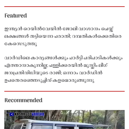
Featured
ഇന്ത്യൻ റെയിൽവേയിൽ ജോലി വാഗ്ദാനം ചെയ്ത്
ലക്ഷങ്ങൾ തട്ടിയെന്ന പരാതി; ദമ്പതികൾക്കെതിരെ
കേസെടുത്തു
വാർഡിലെ കാര്യങ്ങൾക്കും പാർട്ടി പരിപാടികൾക്കും
എത്താനാകുന്നില്ല; പള്ളിക്കരയിൽ മുസ്ലിം ലീഗ്
ജനപ്രതിനിധിയുടെ രാജി; ഒന്നാം വാർഡിൽ
ഉപതെരഞ്ഞെടുപ്പിന് കളമൊരുങ്ങുന്നു
Recommended