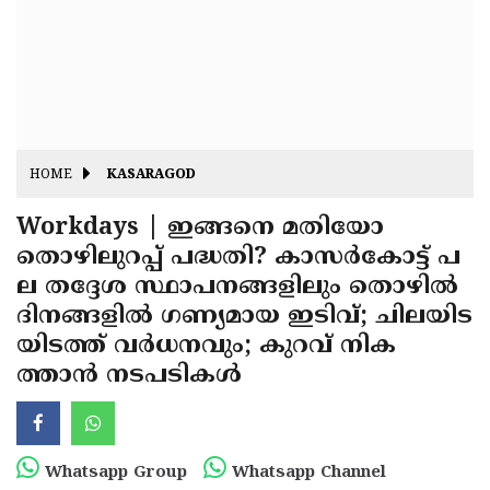
Fitr
May
Day
Eid
Al
Independence
Ad'ha
Day
Onam
HOME
KASARAGOD
J&K
State
Workdays | ഇങ്ങനെ മതിയോ
Haryana
തൊഴിലുറപ്പ് പദ്ധതി? കാസർകോട്ട് പ
Assembly
State
Diwali
ല തദ്ദേശ സ്ഥാപനങ്ങളിലും തൊഴിൽ
Elections
Assembly
Christmas
ദിനങ്ങളിൽ ഗണ്യമായ ഇടിവ്; ചിലയിട
Elections
യിടത്ത് വർധനവും; കുറവ് നിക
New-
ത്താൻ നടപടികൾ
Year
Republic
Day
Budget
Delhi
Whatsapp Group
Whatsapp Channel