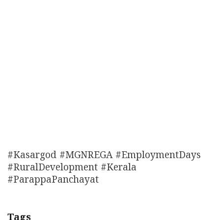
#Kasargod #MGNREGA #EmploymentDays
#RuralDevelopment #Kerala
#ParappaPanchayat
Tags