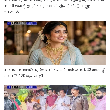
സതീശൻ്റെ ഉറപ്പ് ലഭിച്ചതായി എംഎൽഎ കല്ലട്ര
മാഹിൻ
സംസ്ഥാനത്ത് സ്വർണവിലയിൽ വർധനവ്; 22 കാരറ്റ്
പവന് 2,120 രൂപ കൂടി