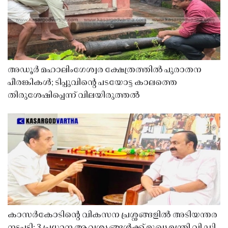
അഡൂർ മഹാലിംഗേശ്വര ക്ഷേത്രത്തിൽ പുരാതന
പീരങ്കികൾ; ടിപ്പുവിൻ്റെ പടയോട്ട കാലത്തെ
തിരുശേഷിപ്പെന്ന് വിലയിരുത്തൽ
കാസർകോടിൻ്റെ വികസന പ്രശ്നങ്ങളിൽ അടിയന്തര
നടപടി; 3 പ്രധാന ആവശ്യങ്ങൾക്ക് മുഖ്യമന്ത്രി വി ഡി