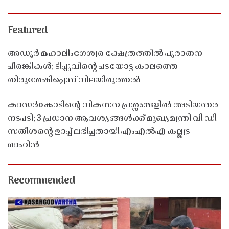
Featured
അഡൂർ മഹാലിംഗേശ്വര ക്ഷേത്രത്തിൽ പുരാതന
പീരങ്കികൾ; ടിപ്പുവിൻ്റെ പടയോട്ട കാലത്തെ
തിരുശേഷിപ്പെന്ന് വിലയിരുത്തൽ
കാസർകോടിൻ്റെ വികസന പ്രശ്നങ്ങളിൽ അടിയന്തര
നടപടി; 3 പ്രധാന ആവശ്യങ്ങൾക്ക് മുഖ്യമന്ത്രി വി ഡി
സതീശൻ്റെ ഉറപ്പ് ലഭിച്ചതായി എംഎൽഎ കല്ലട്ര
മാഹിൻ
Recommended