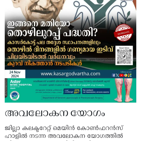
അവലോകന യോഗം
ജില്ലാ കലക്ടറേറ്റ് മെയിൻ കോൺഫറൻസ്
ഹാളിൽ നടന്ന അവലോകന യോഗത്തിൽ