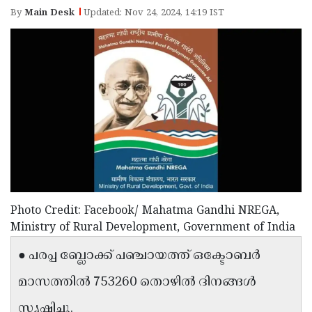
Election
Maha
By
Main Desk
Updated: Nov 24, 2024, 14:19 IST
Shivarathri
International
Women's
Anti-
Day
Drug
Attukal
Campaign
Pongala
Holi
2025
2025
IPL
2025
Eid
Al-
Waqf
Fitr
Bill
Vishu
Photo Credit: Facebook/ Mahatma Gandhi NREGA,
2025
Ministry of Rural Development, Government of India
Controversy
Festival
Good
● പരപ്പ ബ്ലോക്ക് പഞ്ചായത്ത് ഒക്ടോബർ
2025
Friday
Easter
Observance
മാസത്തിൽ 753260 തൊഴിൽ ദിനങ്ങൾ
Sunday
By-
2025
2025
Election
സൃഷ്ടിച്ചു.
Bihar