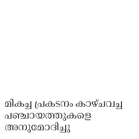
മികച്ച പ്രകടനം കാഴ്ചവച്ച
പഞ്ചായത്തുകളെ
അനുമോദിച്ചു