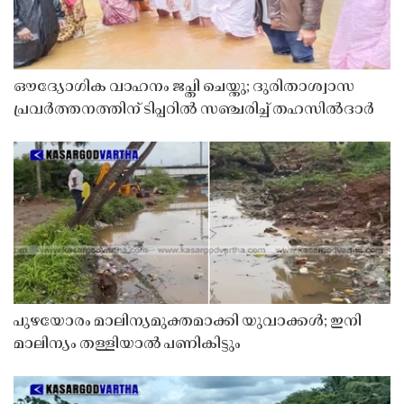
ഔദ്യോഗിക വാഹനം ജപ്തി ചെയ്തു; ദുരിതാശ്വാസ
പ്രവർത്തനത്തിന് ടിപ്പറിൽ സഞ്ചരിച്ച് തഹസിൽദാർ
പുഴയോരം മാലിന്യമുക്തമാക്കി യുവാക്കൾ; ഇനി
മാലിന്യം തള്ളിയാൽ പണികിട്ടും