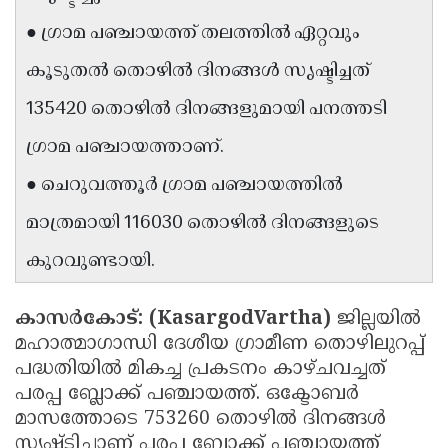
Updates
Assembly
Kerala
● ഗ്രാമ പഞ്ചായത്ത് തലത്തിൽ ഏറ്റവും
Polls
Local
Look
കൂടുതൽ തൊഴിൽ ദിനങ്ങൾ സൃഷ്ടിച്ചത്
Body
Back
135420 തൊഴിൽ ദിനങ്ങളുമായി പനത്തടി
Election
2025
ഗ്രാമ പഞ്ചായത്താണ്.
● ചെറുവത്തൂർ ഗ്രാമ പഞ്ചായത്തിൽ
മാത്രമായി 116030 തൊഴിൽ ദിനങ്ങളുടെ
കുറവുണ്ടായി.
കാസർകോട്: (KasargodVartha)
ജില്ലയിൽ
മഹാത്മാഗാന്ധി ദേശീയ ഗ്രാമീണ തൊഴിലുറപ്പ്
പദ്ധതിയിൽ മികച്ച പ്രകടനം കാഴ്ചവച്ചത്
പരപ്പ ബ്ലോക്ക് പഞ്ചായത്ത്. ഒക്ടോബർ
മാസത്തോടെ 753260 തൊഴിൽ ദിനങ്ങൾ
സൃഷ്ടിച്ചാണ് പരപ്പ ബ്ലോക്ക് പഞ്ചായത്ത്