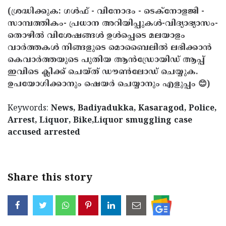
(ശ്രദ്ധിക്കുക: ഗൾഫ് - വിനോദം - ടെക്നോളജി -
സാമ്പത്തികം- പ്രധാന അറിയിപ്പുകൾ-വിദ്യാഭ്യാസം-
തൊഴിൽ വിശേഷങ്ങൾ ഉൾപ്പെടെ മലയാളം
വാർത്തകൾ നിങ്ങളുടെ മൊബൈലിൽ ലഭിക്കാൻ
കെവാർത്തയുടെ പുതിയ ആൻഡ്രോയിഡ് ആപ്പ്
ഇവിടെ ക്ലിക്ക് ചെയ്ത് ഡൗൺലോഡ് ചെയ്യുക.
ഉപയോഗിക്കാനും ഷെയർ ചെയ്യാനും എളുപ്പം 😊)
Keywords:
News, Badiyadukka, Kasaragod, Police,
Arrest, Liquor, Bike,Liquor smuggling case
accused arrested
Share this story