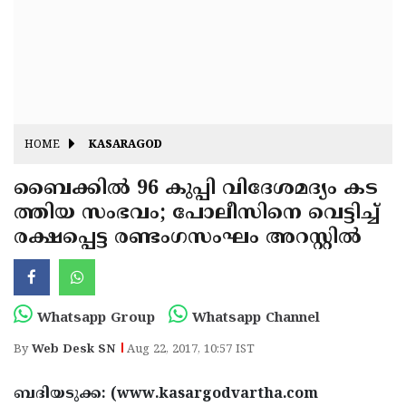
Fitr
May
Day
Eid
Al
Independence
Ad'ha
Day
Onam
HOME
KASARAGOD
J&K
State
ബൈക്കില്‍ 96 കുപ്പി വിദേശമദ്യം കട
Haryana
ത്തിയ സംഭവം; പോലീസിനെ വെട്ടിച്ച്
Assembly
State
Diwali
രക്ഷപ്പെട്ട രണ്ടംഗസംഘം അറസ്റ്റില്‍
Elections
Assembly
Christmas
Elections
New-
Year
Republic
Whatsapp Group
Whatsapp Channel
Day
Budget
By
Web Desk SN
Aug 22, 2017, 10:57 IST
Delhi
ബദിയടുക്ക: (www.kasargodvartha.com