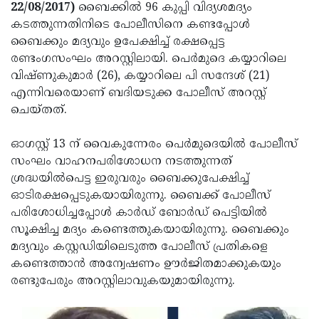
Election
Maha
22/08/2017)
ബൈക്കില്‍ 96 കുപ്പി വിദ്യശമദ്യം
കടത്തുന്നതിനിടെ പോലീസിനെ കണ്ടപ്പോള്‍
Shivarathri
International
ബൈക്കും മദ്യവും ഉപേക്ഷിച്ച് രക്ഷപ്പെട്ട
Women's
Anti-
രണ്ടംഗസംഘം അറസ്റ്റിലായി. പെര്‍മുദെ കയ്യാറിലെ
വിഷ്ണുകുമാര്‍ (26), കയ്യാറിലെ പി സന്ദേശ് (21)
Day
Drug
Attukal
എന്നിവരെയാണ് ബദിയടുക്ക പോലീസ് അറസ്റ്റ്
Campaign
Pongala
Holi
ചെയ്തത്.
2025
2025
IPL
ഓഗസ്റ്റ് 13 ന് വൈകുന്നേരം പെര്‍മുദെയില്‍ പോലീസ്
2025
Eid
സംഘം വാഹനപരിശോധന നടത്തുന്നത്
ശ്രദ്ധയില്‍പെട്ട ഇരുവരും ബൈക്കുപേക്ഷിച്ച്
Al-
Waqf
ഓടിരക്ഷപ്പെടുകയായിരുന്നു. ബൈക്ക് പോലീസ്
Fitr
Bill
Vishu
പരിശോധിച്ചപ്പോള്‍ കാര്‍ഡ് ബോര്‍ഡ് പെട്ടിയില്‍
സൂക്ഷിച്ച മദ്യം കണ്ടെത്തുകയായിരുന്നു. ബൈക്കും
2025
Controversy
Festival
Good
മദ്യവും കസ്റ്റഡിയിലെടുത്ത പോലീസ് പ്രതികളെ
2025
Friday
Easter
കണ്ടെത്താന്‍ അന്വേഷണം ഊര്‍ജിതമാക്കുകയും
രണ്ടുപേരും അറസ്റ്റിലാവുകയുമായിരുന്നു.
Observance
Sunday
By-
2025
2025
Election
Bihar