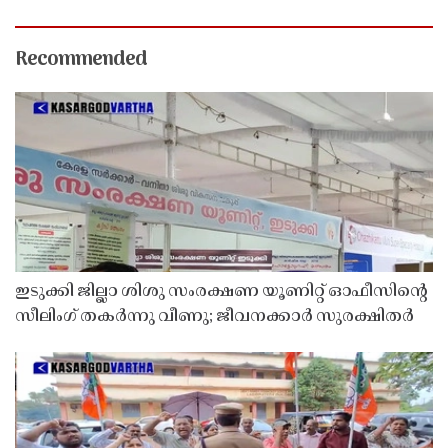
Recommended
ഇടുക്കി ജില്ലാ ശിശു സംരക്ഷണ യൂണിറ്റ് ഓഫീസിൻ്റെ
സീലിംഗ് തകർന്നു വീണു; ജീവനക്കാർ സുരക്ഷിതർ