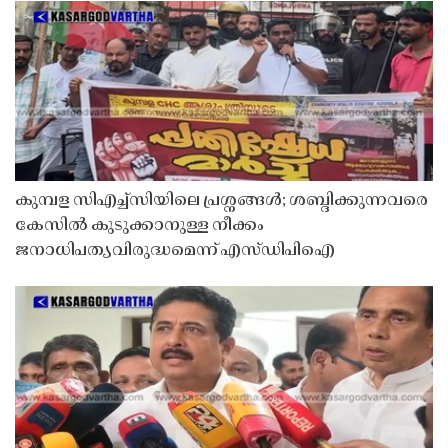
കുമ്പള സിഎച്ച്സിയിലെ പ്രശ്നങ്ങൾ; ശബ്ദിക്കുന്നവരെ
കേസിൽ കുടുക്കാനുള്ള നീക്കം
ജനാധിപത്യവിരുദ്ധമെന്ന് എസ്ഡിപിഐ