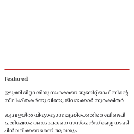
Featured
ഇടുക്കി ജില്ലാ ശിശു സംരക്ഷണ യൂണിറ്റ് ഓഫീസിൻ്റെ
സീലിംഗ് തകർന്നു വീണു; ജീവനക്കാർ സുരക്ഷിതർ
കുമ്പളയിൽ വിദ്യാഭ്യാസ മന്ത്രിക്കെതിരെ ബിജെപി
പ്രതിഷേധം; അധ്യാപകനെ സസ്‌പെൻഡ് ചെയ്ത നടപടി
പിൻവലിക്കണമെന്ന് ആവശ്യം