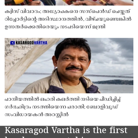
ക്വിസ് വിവാദം; അധ്യാപകനെ സസ്‌പെൻഡ് ചെയ്തത്
റിപ്പോർട്ടിൻ്റെ അടിസ്ഥാനത്തിൽ, വീഴ്ചയുണ്ടെങ്കിൽ
ഉന്നതർക്കെതിരെയും നടപടിയെന്ന് മന്ത്രി
പാനീയത്തിൽ ലഹരി കലർത്തി നടിയെ പീഡിപ്പിച്ച്
ഗർഭഛിദ്രം നടത്തിയെന്ന പരാതി; ബോളിവുഡ്
സംവിധായകൻ അറസ്റ്റിൽ
Kasaragod Vartha is the first