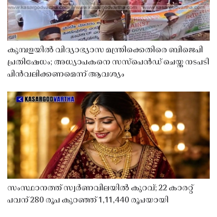
കുമ്പളയിൽ വിദ്യാഭ്യാസ മന്ത്രിക്കെതിരെ ബിജെപി
പ്രതിഷേധം; അധ്യാപകനെ സസ്‌പെൻഡ് ചെയ്ത നടപടി
പിൻവലിക്കണമെന്ന് ആവശ്യം
സംസ്ഥാനത്ത് സ്വർണവിലയിൽ കുറവ്; 22 കാരറ്റ്
പവന് 280 രൂപ കുറഞ്ഞ് 1,11,440 രൂപയായി