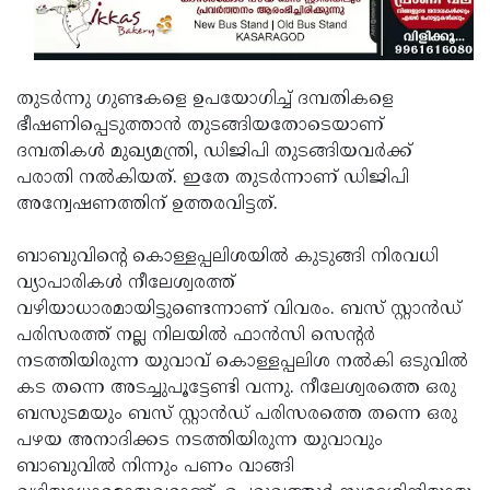
തുടര്‍ന്നു ഗുണ്ടകളെ ഉപയോഗിച്ച് ദമ്പതികളെ
ഭീഷണിപ്പെടുത്താന്‍ തുടങ്ങിയതോടെയാണ്
ദമ്പതികള്‍ മുഖ്യമന്ത്രി, ഡിജിപി തുടങ്ങിയവര്‍ക്ക്
പരാതി നല്‍കിയത്. ഇതേ തുടര്‍ന്നാണ് ഡിജിപി
അന്വേഷണത്തിന് ഉത്തരവിട്ടത്.
ബാബുവിന്റെ കൊള്ളപ്പലിശയില്‍ കുടുങ്ങി നിരവധി
വ്യാപാരികള്‍ നീലേശ്വരത്ത്
വഴിയാധാരമായിട്ടുണ്ടെന്നാണ് വിവരം. ബസ് സ്റ്റാന്‍ഡ്
പരിസരത്ത് നല്ല നിലയില്‍ ഫാന്‍സി സെന്റര്‍
നടത്തിയിരുന്ന യുവാവ് കൊള്ളപ്പലിശ നല്‍കി ഒടുവില്‍
കട തന്നെ അടച്ചുപൂട്ടേണ്ടി വന്നു. നീലേശ്വരത്തെ ഒരു
ബസുടമയും ബസ് സ്റ്റാന്‍ഡ് പരിസരത്തെ തന്നെ ഒരു
പഴയ അനാദിക്കട നടത്തിയിരുന്ന യുവാവും
ബാബുവില്‍ നിന്നും പണം വാങ്ങി