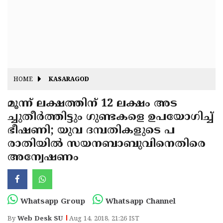
Fitr
May
Day
Eid
Al
Independence
Ad'ha
Day
Onam
HOME
KASARAGOD
J&K
State
മൂന്ന് ലക്ഷത്തിന് 12 ലക്ഷം അട
Haryana
ച്ചുതീര്‍ത്തിട്ടും ഗുണ്ടകളെ ഉപയോഗിച്ച്
Assembly
State
Diwali
ഭീഷണി; യുവ ദമ്പതികളുടെ പ
Elections
Assembly
Christmas
രാതിയില്‍ സയനബാബുവിനെതിരെ
Elections
അന്വേഷണം
New-
Year
Republic
Day
Budget
Whatsapp Group
Whatsapp Channel
Delhi
By
Web Desk SU
Aug 14, 2018, 21:26 IST