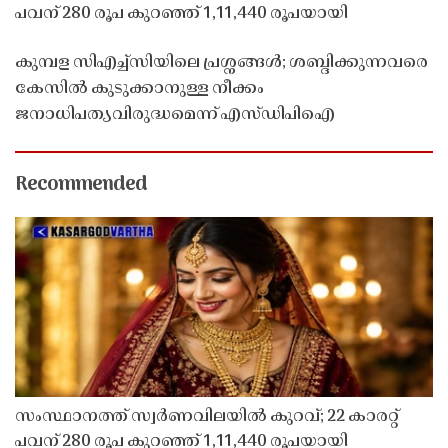
പവന് 280 രൂപ കുറഞ്ഞ് 1,11,440 രൂപയായി
കുമ്പള സിഎച്ച്സിയിലെ പ്രശ്നങ്ങൾ; ശബ്ദിക്കുന്നവരെ
കേസിൽ കുടുക്കാനുള്ള നീക്കം
ജനാധിപത്യവിരുദ്ധമെന്ന് എസ്ഡിപിഐ
Recommended
സംസ്ഥാനത്ത് സ്വർണവിലയിൽ കുറവ്; 22 കാരറ്റ്
പവന് 280 രൂപ കുറഞ്ഞ് 1,11,440 രൂപയായി