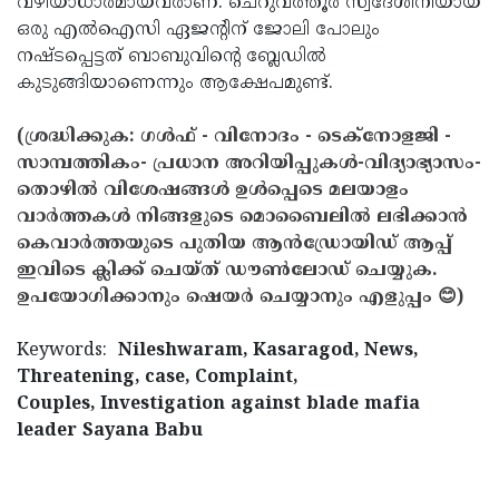
വഴിയാധാരമായവരാണ്. ചെറുവത്തൂര്‍ സ്വദേശിനിയായ
ഒരു എല്‍ഐസി ഏജന്റിന് ജോലി പോലും
നഷ്ടപ്പെട്ടത് ബാബുവിന്റെ ബ്ലേഡില്‍
കുടുങ്ങിയാണെന്നും ആക്ഷേപമുണ്ട്.
(ശ്രദ്ധിക്കുക: ഗൾഫ് - വിനോദം - ടെക്നോളജി -
സാമ്പത്തികം- പ്രധാന അറിയിപ്പുകൾ-വിദ്യാഭ്യാസം-
തൊഴിൽ വിശേഷങ്ങൾ ഉൾപ്പെടെ മലയാളം
വാർത്തകൾ നിങ്ങളുടെ മൊബൈലിൽ ലഭിക്കാൻ
കെവാർത്തയുടെ പുതിയ ആൻഡ്രോയിഡ് ആപ്പ്
ഇവിടെ ക്ലിക്ക് ചെയ്ത് ഡൗൺലോഡ് ചെയ്യുക.
ഉപയോഗിക്കാനും ഷെയർ ചെയ്യാനും എളുപ്പം 😊)
Keywords:
Nileshwaram, Kasaragod, News,
Threatening, case, Complaint,
Couples, Investigation against blade mafia
leader Sayana Babu