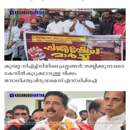
കുമ്പള സിഎച്ച്സിയിലെ പ്രശ്നങ്ങൾ; ശബ്ദിക്കുന്നവരെ
കേസിൽ കുടുക്കാനുള്ള നീക്കം
ജനാധിപത്യവിരുദ്ധമെന്ന് എസ്ഡിപിഐ