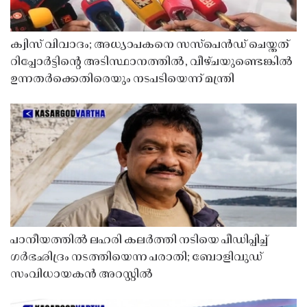
ക്വിസ് വിവാദം; അധ്യാപകനെ സസ്‌പെൻഡ് ചെയ്തത്
റിപ്പോർട്ടിൻ്റെ അടിസ്ഥാനത്തിൽ, വീഴ്ചയുണ്ടെങ്കിൽ
ഉന്നതർക്കെതിരെയും നടപടിയെന്ന് മന്ത്രി
പാനീയത്തിൽ ലഹരി കലർത്തി നടിയെ പീഡിപ്പിച്ച്
ഗർഭഛിദ്രം നടത്തിയെന്ന പരാതി; ബോളിവുഡ്
സംവിധായകൻ അറസ്റ്റിൽ