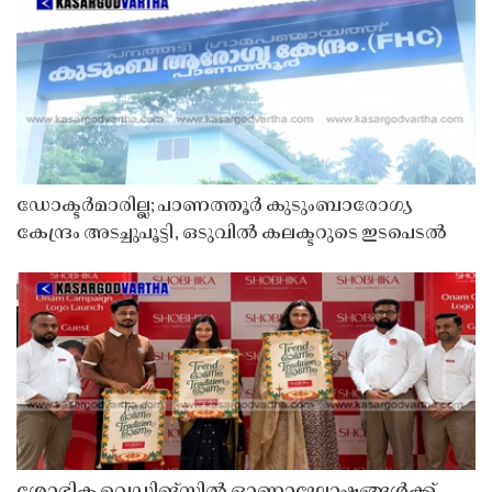
ഡോക്ടർമാരില്ല; പാണത്തൂർ കുടുംബാരോഗ്യ
കേന്ദ്രം അടച്ചുപൂട്ടി, ഒടുവിൽ കലക്ടറുടെ ഇടപെടൽ
ശോഭിക വെഡ്ഡിങ്സിൽ ഓണാഘോഷങ്ങൾക്ക്