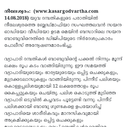
Election
Maha
നീലേശ്വരം: (www.kasargodvartha.com
Shivarathri
International
14.08.2018)
യുവ ദമ്പതികളുടെ പരാതിയില്‍
Women's
Anti-
നീലേശ്വരത്തെ ബ്ലേഡ്മാഫിയാ സംഘത്തലവന്‍ സയന
ഓഡിയോ വീഡിയോ ഉടമ മെയിന്‍ ബസാറിലെ സയന
Day
Drug
Attukal
ബാബുവിനെതിരെ ഡിജിപിയുടെ നിര്‍ദേശപ്രകാരം
Campaign
Pongala
Holi
പോലീസ് അന്വേഷണമാരംഭിച്ചു.
2025
2025
IPL
വ്യാപാരി ദമ്പതികള്‍ ബാബുവിന്റെ പക്കല്‍ നിന്നും മൂന്ന്
2025
Eid
ലക്ഷം രൂപ കടം വാങ്ങിയിരുന്നു. ഈ സമയത്ത്
വ്യാപാരിയുടെയും ഭാര്യയുടെയും ഒപ്പിട്ട ചെക്കുകളും,
Al-
Waqf
മുദ്രക്കടലാസുകളും വാങ്ങിയിരുന്നു. പിന്നീട് പലിശയും
Fitr
Bill
Vishu
കൊള്ളപ്പലിശയുമായി 12 ലക്ഷത്തോളം രൂപ
2025
കൈപ്പറ്റുകയും ചെയ്തു. പലിശ കൊടുത്ത് മുടിഞ്ഞ
Controversy
Festival
Good
വ്യാപാരി ഒടുവില്‍ കച്ചവടം പൂട്ടേണ്ടി വന്നു. പിന്നീട്
2025
Friday
Easter
പലിശക്കായി ബാബു ഗുണ്ടകളെ ഉപയോഗിച്ച്
വ്യാപാരിയെ ശാരീരികവും മാനസികവുമായി
Observance
Sunday
By-
അക്രമിക്കുകയും ഒപ്പിട്ട ചെക്കുകളും
2025
2025
Election
Bihar