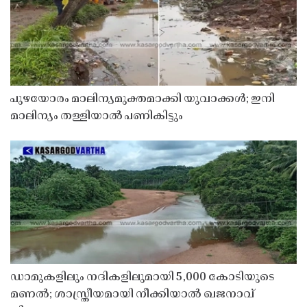
പുഴയോരം മാലിന്യമുക്തമാക്കി യുവാക്കൾ; ഇനി
മാലിന്യം തള്ളിയാൽ പണികിട്ടും
ഡാമുകളിലും നദികളിലുമായി 5,000 കോടിയുടെ
മണൽ; ശാസ്ത്രീയമായി നീക്കിയാൽ ഖജനാവ്