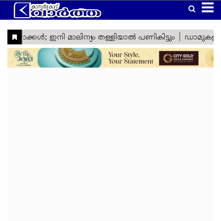
Home
Latest
Kasaragod
Kannur
Manglore
Gulf
Article
Kerala
National
World
Business
Technology
Politics
Lifestyle
Agriculture
Health
Weather
Social
Crime
Video
Education
Automobile
Humor
Kanhangad
Obituary
News
Travel
Gadgets
Religion
Entertainment
Sports
Webstories
News
Media
&
&
&
Nava
Top
South
Laptop
Sabarimala
Cinema
IPL
Tourism
Spirituality
Games
Keralam
Headlines
India
Trending
West
Laptop
Ramadan
ISL
Project
Travel
India
Reviews
Cartoon
North
Mobile
Maha
Cricket
Zone
Travel
India
Shivratri
Kasargod
East
Mobile
Football
Zone
Travel
Vartha
India
Reviews
My
International
TV
Tennis
Zone
Travel
Health
Travel
Lok
TV
Euro
Zone
My
Zone
Sabha
Reviews
Cup
Assembly
Olympics
Right
Election
Election
Fact
Check
Eid
Al
Vishu