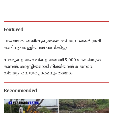
Featured
പുഴയോരം മാലിന്യമുക്തമാക്കി യുവാക്കൾ; ഇനി
മാലിന്യം തള്ളിയാൽ പണികിട്ടും
ഡാമുകളിലും നദികളിലുമായി 5,000 കോടിയുടെ
മണൽ; ശാസ്ത്രീയമായി നീക്കിയാൽ ഖജനാവ്
നിറയും, വെള്ളപ്പൊക്കവും തടയാം
Recommended