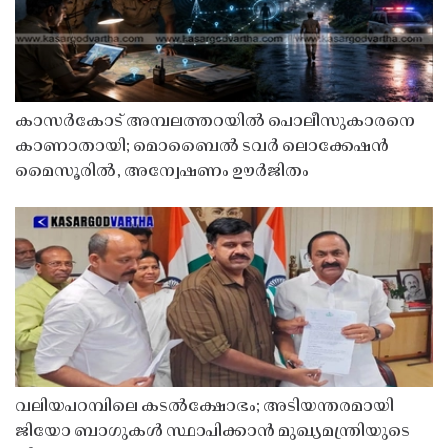
കാസർകോട് അമ്പലത്തറയിൽ പൊലീസുകാരനെ
കാണാതായി; മൊബൈൽ ടവർ ലൊക്കേഷൻ
മൈസൂരിൽ, അന്വേഷണം ഊർജിതം
വലിയപറമ്പിലെ കടൽക്ഷോഭം; അടിയന്തരമായി
ജിയോ ബാഗുകൾ സ്ഥാപിക്കാൻ മുഖ്യമന്ത്രിയുടെ