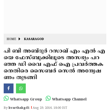
Fitr
May
Day
Eid
Al
Independence
Ad'ha
Day
Onam
HOME
KASARAGOD
J&K
State
പി ബി അബ്ദുര്‍ റസാഖ് എം എല്‍ എ
Haryana
യെ ഫേസ്ബുക്കിലൂടെ അസഭ്യം പറ
Assembly
State
Diwali
ഞ്ഞ ഡി വൈ എഫ് ഐ പ്രവര്‍ത്തക
Elections
Assembly
Christmas
നെതിരെ സൈബര്‍ സെല്‍ അന്വേഷ
Elections
ണം തുടങ്ങി
New-
Year
Republic
Day
Budget
Whatsapp Group
Whatsapp Channel
Delhi
By
kvarthakgd1
Aug 29, 2016, 18:00 IST