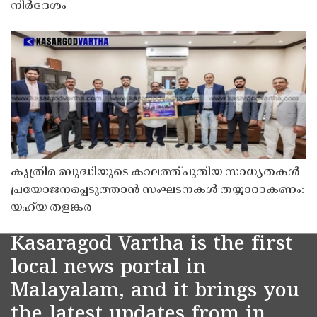
നിർദേശം
കൃത്രിമ ബുദ്ധിയുടെ കാലത്ത് പുതിയ സാധ്യതകൾ
പ്രയോജനപ്പെടുത്താൻ സംഘടനകൾ തയ്യാറാകണം:
യഹ്‌യ തളങ്കര
Kasaragod Vartha is the first
local news portal in
Malayalam, and it brings you
the latest updates from in