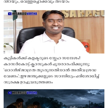
നിറയും, വെള്ളപ്പൊക്കവും തടയാം
കുട്ടികൾക്ക് കളക്ടറുടെ സ്നേഹ സന്ദേശം!
കാസർകോട്ട് ക്ലാസുകൾ പുനരാരംഭിക്കുന്നു;
‘ഓറൻജ് ജാഗ്രത തുടരുന്നതിനാൽ അതീവ ശ്രദ്ധ
വേണം’; ഇഴ ജന്തുക്കളുടെ സാന്നിധ്യം പരിശോധിച്ച്
സുരക്ഷ ഉറപ്പുവരുത്തണം