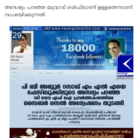
അസഭ്യം പറഞ്ഞ യുവാവ് ഗള്‍ഫിലാണ് ഉള്ളതെന്നാണ്
Updates
Assembly
Kerala
സംശയിക്കുന്നത്.
Polls
Local
Look
Body
Back
Election
2025