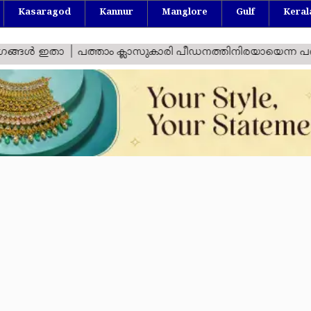
Kasaragod
Kannur
Manglore
Gulf
Keral