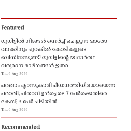
Featured
ഗൂഗിളിൽ നിങ്ങൾ സെർച്ച് ചെയ്യുന്ന ഓരോ
വാക്കിനും പുറകിൽ കോടികളുടെ
ബിസിനസുണ്ട്! ഗൂഗിളിന്റെ യഥാർത്ഥ
വരുമാന മാർഗങ്ങൾ ഇതാ
Thu,6 Aug 2026
പത്താം ക്ലാസുകാരി പീഡനത്തിനിരയായെന്ന
പരാതി; പിതാവ് ഉൾപ്പെടെ 7 പേർക്കെതിരെ
കേസ്; 3 പേർ പിടിയിൽ
Thu,6 Aug 2026
Recommended