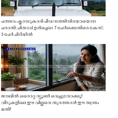
പത്താം ക്ലാസുകാരി പീഡനത്തിനിരയായെന്ന
പരാതി; പിതാവ് ഉൾപ്പെടെ 7 പേർക്കെതിരെ കേസ്;
3 പേർ പിടിയിൽ
ജനലിൽ ഒരൊറ്റ സ്പൂൺ വെച്ചുനോക്കൂ!
വീടുകളിലെ ഈ വില്ലനെ തുരത്താൻ ഈ തന്ത്രം
മതി!