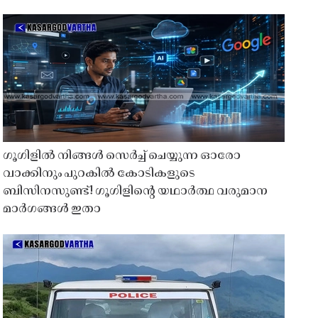
ഗൂഗിളിൽ നിങ്ങൾ സെർച്ച് ചെയ്യുന്ന ഓരോ
വാക്കിനും പുറകിൽ കോടികളുടെ
ബിസിനസുണ്ട്! ഗൂഗിളിന്റെ യഥാർത്ഥ വരുമാന
മാർഗങ്ങൾ ഇതാ