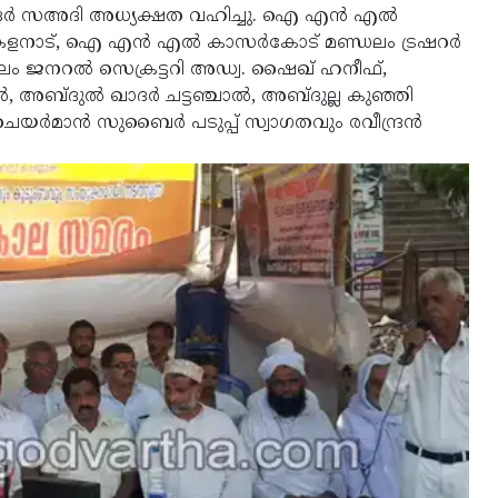
ദര്‍ സഅദി അധ്യക്ഷത വഹിച്ചു. ഐ എന്‍ എല്‍
കളനാട്, ഐ എന്‍ എല്‍ കാസര്‍കോട് മണ്ഡലം ട്രഷറര്‍
ഡലം ജനറല്‍ സെക്രട്ടറി അഡ്വ. ഷൈഖ് ഹനീഫ്,
 അബ്ദുല്‍ ഖാദര്‍ ചട്ടഞ്ചാല്‍, അബ്ദുല്ല കുഞ്ഞി
െയര്‍മാന്‍ സുബൈര്‍ പടുപ്പ് സ്വാഗതവും രവീന്ദ്രന്‍