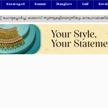
Kasaragod
Kannur
Manglore
Gulf
Keral