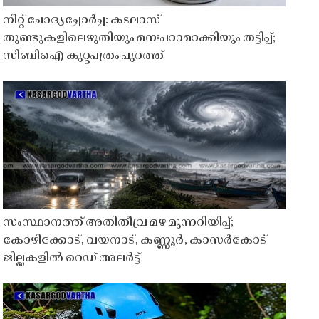
നീറ്റ് ചോദ്യച്ചോർച്ച: കടലാസ്
തുണ്ടുകളിലെഴുതിയും മനഃപാഠമാക്കിയും തട്ടിപ്പ്;
സിബിഐ കുറ്റപത്രം പുറത്ത്
സംസ്ഥാനത്ത് അതിതീവ്ര മഴ മുന്നറിയിപ്പ്;
കോഴിക്കോട്, വയനാട്, കണ്ണൂർ, കാസർകോട്
ജില്ലകളിൽ റെഡ് അലർട്ട്