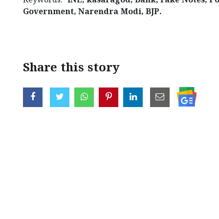
Keywords:
INL, kasaragod, Bank, Fake Notes, Po
Government, Narendra Modi, BJP.
Share this story