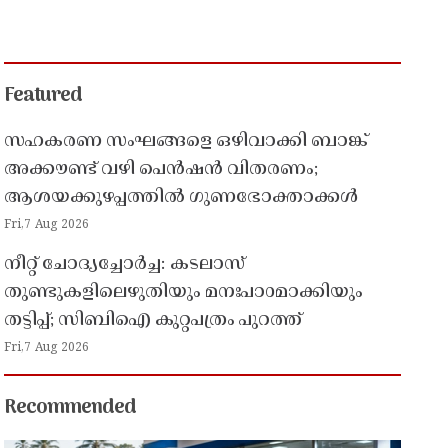
Featured
സഹകരണ സംഘങ്ങളെ ഒഴിവാക്കി ബാങ്ക്
അക്കൗണ്ട് വഴി പെൻഷൻ വിതരണം;
ആശയക്കുഴപ്പത്തിൽ ഗുണഭോക്താക്കൾ
Fri,7 Aug 2026
നീറ്റ് ചോദ്യച്ചോർച്ച: കടലാസ്
തുണ്ടുകളിലെഴുതിയും മനഃപാഠമാക്കിയും
തട്ടിപ്പ്; സിബിഐ കുറ്റപത്രം പുറത്ത്
Fri,7 Aug 2026
Recommended