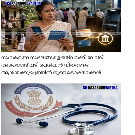
സഹകരണ സംഘങ്ങളെ ഒഴിവാക്കി ബാങ്ക്
അക്കൗണ്ട് വഴി പെൻഷൻ വിതരണം;
ആശയക്കുഴപ്പത്തിൽ ഗുണഭോക്താക്കൾ