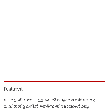
Featured
കേരള തീരത്ത് കള്ളക്കടൽ ജാഗ്രതാ നിർദേശം;
വിവിധ ജില്ലകളിൽ ഉയർന്ന തിരമാലകൾക്കും