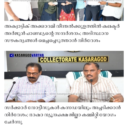
അക്വാട്ടിക് അക്കാദമി നീന്തൽക്കുളത്തിൽ കലക്ടർ
അർജുൻ പാണ്ഡ്യൻ്റെ സന്ദർശനം; അടിസ്ഥാന
സൗകര്യങ്ങൾ മെച്ചപ്പെടുത്താൻ നിർദേശം
സർക്കാർ നോട്ടീസുകൾ കന്നഡയിലും അച്ചടിക്കാൻ
നിർദേശം; ഭാഷാ ന്യൂനപക്ഷ ജില്ലാ കമ്മിറ്റി യോഗം
ചേർന്നു