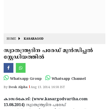
Fitr
May
Day
Eid
Al
Independence
Ad'ha
Day
Onam
HOME
KASARAGOD
J&K
State
സ്വാതന്ത്ര്യദിന പരേഡ് മുന്‍സിപ്പല്‍
Haryana
സ്റ്റേഡിയത്തില്‍
Assembly
State
Diwali
Elections
Assembly
Christmas
Elections
New-
Whatsapp Group
Whatsapp Channel
Year
Republic
By
Desk Alpha
Aug 13, 2014, 16:58 IST
Day
Budget
കാസര്‍കോട്: (www.kasargodvartha.com
Delhi
13.08.2014)
സ്വാതന്ത്ര്യദിന പരേഡ്