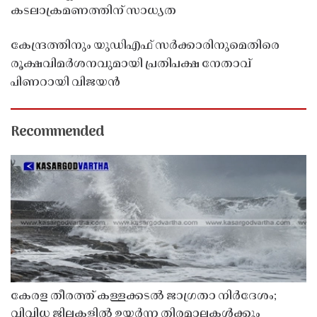
കടലാക്രമണത്തിന് സാധ്യത
കേന്ദ്രത്തിനും യുഡിഎഫ് സർക്കാരിനുമെതിരെ
രൂക്ഷവിമർശനവുമായി പ്രതിപക്ഷ നേതാവ്
പിണറായി വിജയൻ
Recommended
കേരള തീരത്ത് കള്ളക്കടൽ ജാഗ്രതാ നിർദേശം;
വിവിധ ജില്ലകളിൽ ഉയർന്ന തിരമാലകൾക്കും