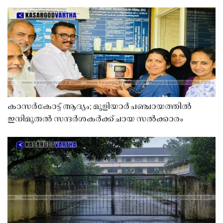
കാസർകോട്ട് ആദ്യം; മുളിയാർ പഞ്ചായത്തിൽ
ഇനിമുതൽ സന്ദർശകർക്ക് ചായ സൽക്കാരം