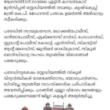
Election
ആഗസ്ത്15ന് രാവിലെ എട്ടിന് കാസര്‍കോട്
Maha
മുന്‍സിപ്പല്‍ സ്റ്റേഡിയത്തില്‍ നടക്കും. കൃഷിവകുപ്പ്
Shivarathri
International
മന്ത്രി കെ.പി. മോഹനന്‍ പതാക ഉയര്‍ത്തി അഭിവാദ്യം
Women's
സ്വീകരിക്കും.
Anti-
Day
Drug
Attukal
പരേഡില്‍ സായുധസേന, ലോക്കല്‍പോലീസ്,
Campaign
Pongala
വനിതാപോലീസ്, എക്‌സൈസ് ഗാര്‍ഡ്, ഹോംഗാര്‍ഡ്,
Holi
സ്റ്റുഡന്റ് പോലീസ് കേഡറ്റ്, എന്‍സിസി, സ്‌കൗട്ട്‌സ്
2025
2025
IPL
ആന്റ് ഗൈഡ്‌സ്, ജൂനിയര്‍ റെഡ്‌ക്രോസ്, സ്‌കൂള്‍
2025
ബാന്‍ഡ്‌വാദ്യ സംഘം തുടങ്ങിയ വിഭാഗങ്ങള്‍
Eid
പങ്കെടുക്കും.
Al-
Waqf
Fitr
Bill
പരേഡിനുശേഷം സ്റ്റേഡിയത്തില്‍ സ്‌കൂള്‍
Vishu
വിദ്യാര്‍ത്ഥികള്‍ ദേശഭക്തിഗാനം, യോഗപ്രദര്‍ശനം,
2025
Controversy
Festival
Good
ഡിസ്‌പ്ലേ തുടങ്ങിയ സാംസ്‌ക്കാരിക പരിപാടികള്‍
2025
Friday
അവതരിപ്പിക്കും. ചടങ്ങില്‍ എല്ലാ വിഭാഗം ജനങ്ങളും
Easter
പങ്കെടുക്കണമെന്ന് ജില്ലാ കളക്ടര്‍ അഭ്യര്‍ത്ഥിച്ചു.
Observance
Sunday
By-
2025
2025
Election
Bihar