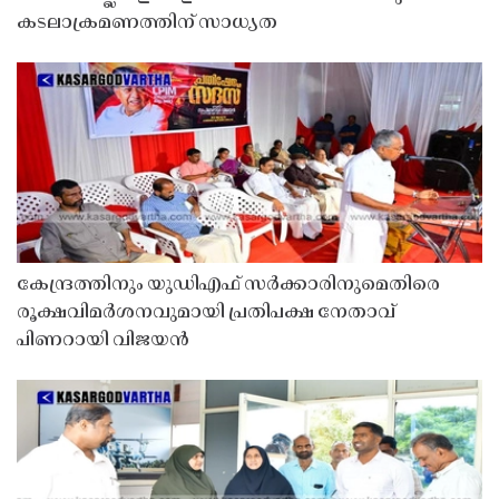
കടലാക്രമണത്തിന് സാധ്യത
കേന്ദ്രത്തിനും യുഡിഎഫ് സർക്കാരിനുമെതിരെ
രൂക്ഷവിമർശനവുമായി പ്രതിപക്ഷ നേതാവ്
പിണറായി വിജയൻ