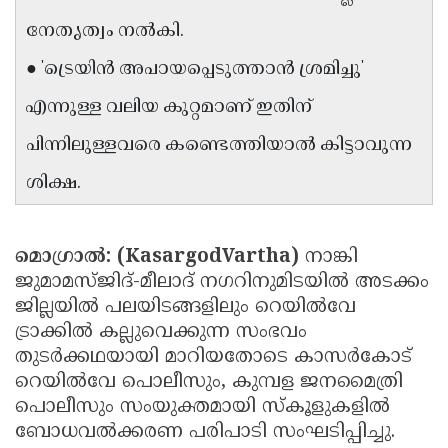
Updates
Assembly
നേതൃത്വം നൽകി.
Kerala
Polls
Local
Look
● 'ട്രെയിൻ അപായപ്പെടുത്താൻ ശ്രമിച്ചു'
Body
Back
എന്നുള്ള വലിയ കുറ്റമാണ് ഇതിന്
Election
2025
പിന്നിലുള്ളവരെ കണ്ടെത്തിയാൽ കിട്ടാവുന്ന
ശിക്ഷ.
മൊഗ്രാൽ: (KasargodVartha)
നാങ്കി
ജുമാമസ്ജിദ്-മീലാദ് നഗറിനുമിടയിൽ അടക്കം
ജില്ലയിൽ പലയിടങ്ങളിലും റെയിൽവേ
ട്രാക്കിൽ കല്ലുവെക്കുന്ന സംഭവം
തുടർക്കഥയായി മാറിയതോടെ കാസർകോട്
റെയിൽവേ പൊലീസും, കുമ്പള ജനമൈത്രി
പൊലീസും സംയുക്തമായി സ്കൂളുകളിൽ
ബോധവൽക്കരണ പരിപാടി സംഘടിപ്പിച്ചു.