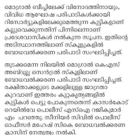
മൊഗ്രാൽ ബീച്ചിലേക്ക് വിനോദത്തിനായും,
വിവിധ ആഘോഷ പരിപാടികൾക്കായി
റിസോർട്ടുകളിലേക്കുമെത്തുന്ന കുട്ടികളാണ്
കല്ലുവെക്കുന്നതിന് പിന്നിലെന്നാണ്
പ്രദേശവാസികൾ നൽകുന്ന സൂചന. ഇതിന്റെ
അടിസ്ഥാനത്തിലാണ് സ്കൂളുകളിൽ
ബോധവൽക്കരണ പരിപാടി സംഘടിപ്പിച്ചത്.
തുടക്കമെന്ന നിലയിൽ മൊഗ്രാൽ കെഎസ്
അബ്ദുല്ല സെൻട്രൽ സ്കൂളിലാണ്
ബോധവൽക്കരണ പരിപാടി സംഘടിപ്പിച്ചത്.
രക്ഷിതാക്കളുടെ മക്കളിലുള്ള ജാഗ്രതാ
കുറവാണ് ഇത്തരം കുറ്റകൃത്യങ്ങളിൽ
കുട്ടികൾ പെട്ടു പോകുന്നതെന്ന് കാസർകോട്
റെയിൽവേ പൊലീസ് എസ്ഐ റജികുമാർ
എം പറഞ്ഞു. സീനിയർ സിവിൽ പൊലീസ്
ഓഫീസർ മഹേഷ്‌ സികെ ബോധവൽക്കരണ
ക്ലാസിന് നേതൃത്വം നൽകി.