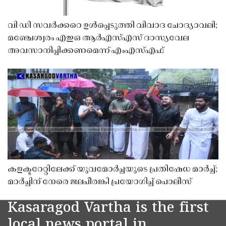
വി ഡി സവർക്കറെ ഉൾപ്പെടുത്തി വിവാദ ചോദ്യാവലി;
മഞ്ചേശ്വരം എഇഒ ആർഎസ്എസ് ദാസ്യവേല
അവസാനിപ്പിക്കണമെന്ന് എംഎസ്എഫ്
കളക്ടറേറ്റിലേക്ക് യുവമോർച്ചയുടെ പ്രതിഷേധ മാർച്ച്;
മാർച്ചിന് നേരെ ജലപീരങ്കി പ്രയോഗിച്ച് പൊലീസ്
Kasaragod Vartha is the first
local news portal in