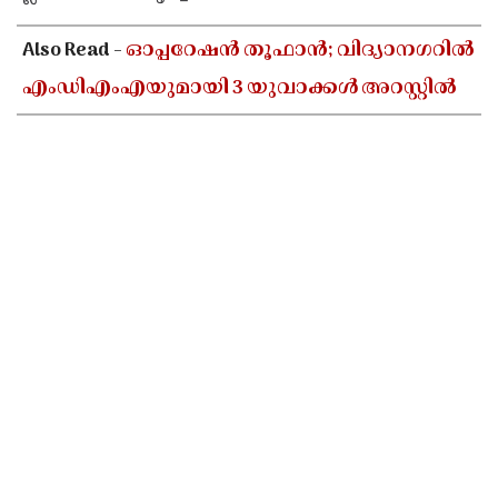
Also Read -
ഓപ്പറേഷൻ തൂഫാൻ; വിദ്യാനഗറിൽ
എംഡിഎംഎയുമായി 3 യുവാക്കൾ അറസ്റ്റിൽ