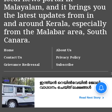
Malayalam, and it brings you
the latest updates from in
and around Kerala, especially
from the Malabar area, South
Canara.
Home
About Us
Contact Us
Privacy Policy
Grievance Redressal
Subscribe
'ഫ്രണ്ട്' ട്രംപിന്റെ ചതി,
കബളിപ്പിക്കപ്പെടുന്നത്
ഇന്ത്യ; 100% താരിഫ്
ചുമത്താൻ അമേരിക്കൻ
Copyright © 2007-
2026
Kasargodvartha
സെനറ്റ് ബിൽ
പാസാക്കുമ്പോൾ ഏറ്റവും