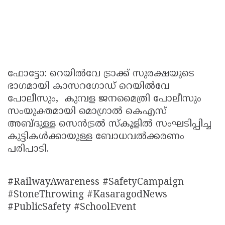
ഫോട്ടോ: റെയിൽവേ ട്രാക്ക് സുരക്ഷയുടെ
ഭാഗമായി കാസറഗോഡ് റെയിൽവേ
പോലീസും, കുമ്പള ജനമൈത്രി പോലീസും
സംയുക്തമായി മൊഗ്രാൽ കെഎസ്
അബ്ദുള്ള സെൻട്രൽ സ്കൂളിൽ സംഘടിപ്പിച്ച
കുട്ടികൾക്കായുള്ള ബോധവൽക്കരണം
പരിപാടി.
#RailwayAwareness #SafetyCampaign
#StoneThrowing #KasaragodNews
#PublicSafety #SchoolEvent