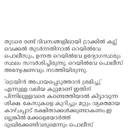
തുടരെ രണ്ട് ദിവസങ്ങളിലായി ട്രാക്കിൽ കല്ല്
വെക്കൽ തുടർന്നതിനാൽ റെയിൽവേ
പൊലീസും, ഉന്നത റെയിൽവേ ഉദ്യോഗസ്ഥരും
സ്ഥലം സന്ദർശിച്ചിരുന്നു. റെയിൽവേ പൊലീസ്
അന്വേഷണവും നടത്തിയിരുന്നു.
'ട്രെയിൻ അപായപ്പെടുത്താൻ ശ്രമിച്ചു'
എന്നുള്ള വലിയ കുറ്റമാണ് ഇതിന്
പിന്നിലുള്ളവരെ കണ്ടെത്തിയാൽ കിട്ടാവുന്ന
ശിക്ഷ. കേസുകളെ കുറിച്ചും മറ്റും വ്യക്തമായ
കാഴ്ചപ്പാട് രക്ഷിതാക്കൾക്കുണ്ടാകണം.ഇ
ല്ലെങ്കിൽ മക്കളെയോർത്ത്
ദുഃഖിക്കേണ്ടിവരുമെന്നും പൊലീസ്