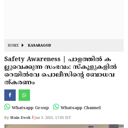
Fitr
May
Day
Eid
Al
Independence
Ad'ha
Day
Onam
HOME
KASARAGOD
J&K
State
Safety Awareness | പാളത്തിൽ ക
Haryana
ല്ലുവെക്കുന്ന സംഭവം: സ്കൂളുകളിൽ
Assembly
State
Diwali
റെയിൽവേ പൊലീസിന്റെ ബോധവ
Elections
Assembly
Christmas
ത്കരണം
Elections
New-
Year
Republic
Whatsapp Group
Whatsapp Channel
Day
Budget
By
Main Desk
Jan 3, 2025, 17:05 IST
Delhi