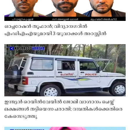
ഓപ്പറേഷൻ തൂഫാൻ; വിദ്യാനഗറിൽ
എംഡിഎംഎയുമായി 3 യുവാക്കൾ അറസ്റ്റിൽ
ഇന്ത്യൻ റെയിൽവേയിൽ ജോലി വാഗ്ദാനം ചെയ്ത്
ലക്ഷങ്ങൾ തട്ടിയെന്ന പരാതി; ദമ്പതികൾക്കെതിരെ
കേസെടുത്തു