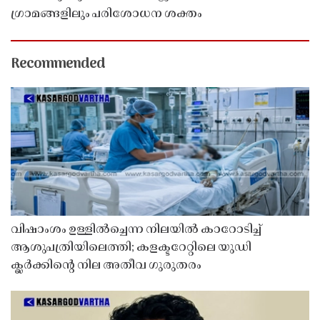
ഗ്രാമങ്ങളിലും പരിശോധന ശക്തം
Recommended
വിഷാംശം ഉള്ളിൽച്ചെന്ന നിലയിൽ കാറോടിച്ച്
ആശുപത്രിയിലെത്തി; കളക്ടറേറ്റിലെ യുഡി
ക്ലർക്കിൻ്റെ നില അതീവ ഗുരുതരം