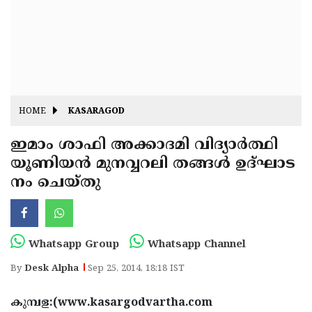
Fitr
May
Day
Eid
Al
Independence
Ad'ha
Day
Onam
HOME
KASARAGOD
J&K
State
ഇമാം ശാഫി അക്കാദമി വിദ്യാര്‍ത്ഥി
Haryana
യൂണിയന്‍ മുനവ്വറലി തങ്ങള്‍ ഉദ്ഘാട
Assembly
State
Diwali
നം ചെയ്തു
Elections
Assembly
Christmas
Elections
New-
Year
Republic
Whatsapp Group
Whatsapp Channel
Day
Budget
By
Desk Alpha
Sep 25, 2014, 18:18 IST
Delhi
കുമ്പള:(www.kasargodvartha.com