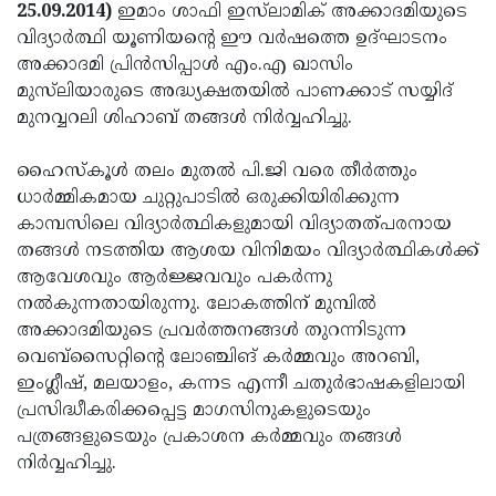
Election
Maha
25.09.2014)
ഇമാം ശാഫി ഇസ്‌ലാമിക് അക്കാദമിയുടെ
വിദ്യാര്‍ത്ഥി യൂണിയന്റെ ഈ വര്‍ഷത്തെ ഉദ്ഘാടനം
Shivarathri
International
അക്കാദമി പ്രിന്‍സിപ്പാള്‍ എം.എ ഖാസിം
Women's
Anti-
മുസ്‌ലിയാരുടെ അദ്ധ്യക്ഷതയില്‍ പാണക്കാട് സയ്യിദ്
മുനവ്വറലി ശിഹാബ് തങ്ങള്‍ നിര്‍വ്വഹിച്ചു.
Day
Drug
Attukal
Campaign
Pongala
Holi
ഹൈസ്‌കൂള്‍ തലം മുതല്‍ പി.ജി വരെ തീര്‍ത്തും
ധാര്‍മ്മികമായ ചുറ്റുപാടില്‍ ഒരുക്കിയിരിക്കുന്ന
2025
2025
IPL
കാമ്പസിലെ വിദ്യാര്‍ത്ഥികളുമായി വിദ്യാതത്പരനായ
2025
Eid
തങ്ങള്‍ നടത്തിയ ആശയ വിനിമയം വിദ്യാര്‍ത്ഥികള്‍ക്ക്
ആവേശവും ആര്‍ജ്ജവവും പകര്‍ന്നു
Al-
Waqf
നല്‍കുന്നതായിരുന്നു. ലോകത്തിന് മുമ്പില്‍
Fitr
Bill
Vishu
അക്കാദമിയുടെ പ്രവര്‍ത്തനങ്ങള്‍ തുറന്നിടുന്ന
വെബ്‌സൈറ്റിന്റെ ലോഞ്ചിങ് കര്‍മ്മവും അറബി,
2025
Controversy
Festival
Good
ഇംഗ്ലീഷ്, മലയാളം, കന്നട എന്നീ ചതുര്‍ഭാഷകളിലായി
2025
Friday
Easter
പ്രസിദ്ധീകരിക്കപ്പെട്ട മാഗസിനുകളുടെയും
പത്രങ്ങളുടെയും പ്രകാശന കര്‍മ്മവും തങ്ങള്‍
Observance
Sunday
By-
നിര്‍വ്വഹിച്ചു.
2025
2025
Election
Bihar