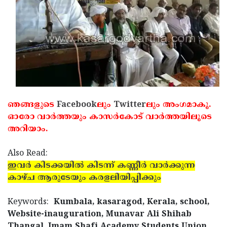
ഞങ്ങളുടെ
Facebook
ലും
Twitter
ലും അംഗമാകൂ.
ഓരോ വാര്‍ത്തയും കാസര്‍കോട് വാര്‍ത്തയിലൂടെ
അറിയാം.
Also Read:
ഇവര്‍ കിടക്കയില്‍ കിടന്ന് കണ്ണീര്‍ വാര്‍ക്കുന്ന
കാഴ്ച ആരുടേയും കരളലിയിപ്പിക്കും
Keywords:
Kumbala, kasaragod, Kerala, school,
Website-inauguration, Munavar Ali Shihab
Thangal, Imam Shafi Academy Students Union