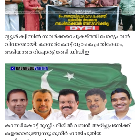
സ്കൂൾ ക്വിസിൽ സവർക്കറെ പുകഴ്ത്തി ചോദ്യം വൻ
വിവാദമായി: കാസർകോട്ട് വ്യാപക പ്രതിഷേധം,
അടിയന്തര റിപ്പോർട്ട് തേടി ഡിഡിഇ
കാസർകോട്ട് മുസ്ലിം ലീഗിൽ വമ്പൻ അഴിച്ചുപണിക്ക്
കളമൊരുങ്ങുന്നു; മുനീർ ഹാജി പുതിയ