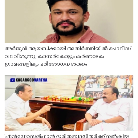
അർജുൻ ആയങ്കിക്കായി അതിർത്തിയിൽ പൊലീസ്
വലവീശുന്നു; കാസർകോട്ടും കർണാടക
ഗ്രാമങ്ങളിലും പരിശോധന ശക്തം
‘എൻഡോസൾഫാൻ ദുരിതബാധിതർക്ക് നൽകിയ