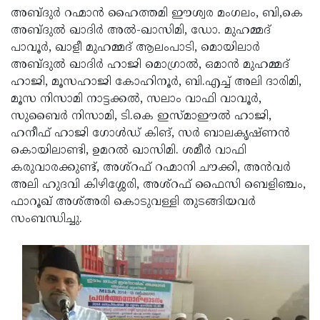
അബ്ദുർ റഹ്മാന്‍ ഹൈത്തമി ഈശ്വര മംഗലം, ബി,കെ
Updates
Assembly
Kerala
അബ്ദുല്‍ ഖാദിര്‍ അല്‍-ഖാസിമി, ഡോ. മുഹമ്മദ്
Polls
Local
Look
പാവൂര്‍, ഖാളീ മുഹമ്മദ് ആലംപാടി, മൊയിലാര്‍
അബ്ദുല്‍ ഖാദിര്‍ ഹാജി മൊഗ്രാല്‍, ഒമാന്‍ മുഹമ്മദ്
Body
Back
ഹാജി, മൂസഹാജി കോഹിനൂര്‍, ബി.എച്ച് അലി ദാരിമി,
Election
2025
മൂസ നിസാമി നാട്ടക്കല്‍, സലാം വാഫി വാവൂര്‍,
സുബൈര്‍ നിസാമി, ടി.കെ ഇസ്മാഈല്‍ ഹാജി,
ഹനീഫ് ഹാജി ഗോള്‍ഡ് കിങ്, സര്‍ ബാലകൃഷ്ണന്‍
കൊയിലാണ്ടി, ഉമറല്‍ ഖാസിമി. ശമീര്‍ വാഫി
കരുവാരക്കുണ്ട്, അശ്‌റഫ് റഹ്മാനി ചൗക്കി, അന്‍വര്‍
അലി ഹുദവി കിഴിശ്ശേരി, അശ്‌റഫ് ഫൈസി ബെളിഞ്ചം,
ഫാറൂഖ് അശ്അരി കൊടുവള്ളി തുടങ്ങിയവര്‍
സംബന്ധിച്ചു.