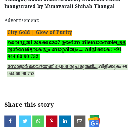
Inaugurated by Munavarali Shihab Thangal
Advertisement:
City Gold | Glow of Purity
വൈദ്യുതി മുടക്കമോ? ഉയര്‍ന്ന നിലവാരത്തിലുള്ള
ഇന്‍വേര്‍ട്ടറുകളും ബാറ്ററിയും.... വിളിക്കുക: +91
944 60 90 752
സോളാര്‍ വൈദ്യുതി 49,000 രൂപ മുതല്‍...
.
വിളിക്കുക: +91
944 60 90 752
Share this story