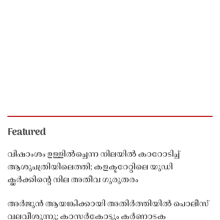
Featured
വിഷാംശം ഉള്ളിൽച്ചെന്ന നിലയിൽ കാറോടിച്ച്
ആശുപത്രിയിലെത്തി; കളക്ടറേറ്റിലെ യുഡി
ക്ലർക്കിൻ്റെ നില അതീവ ഗുരുതരം
അർജുൻ ആയങ്കിക്കായി അതിർത്തിയിൽ പൊലീസ്
വലവീശുന്നു; കാസർകോട്ടും കർണാടക