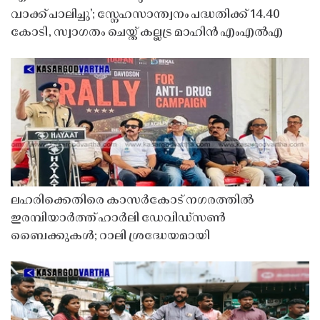
വാക്ക് പാലിച്ചു’; സ്നേഹസാന്ത്വനം പദ്ധതിക്ക് 14.40
കോടി, സ്വാഗതം ചെയ്ത് കല്ലട്ര മാഹിൻ എംഎൽഎ
ലഹരിക്കെതിരെ കാസർകോട് നഗരത്തിൽ
ഇരമ്പിയാർത്ത് ഹാർലി ഡേവിഡ്‌സൺ
ബൈക്കുകൾ; റാലി ശ്രദ്ധേയമായി