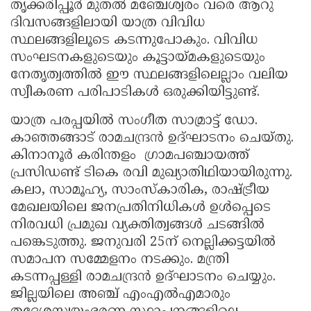
തൃക്കരിപ്പൂർ മുതൽ മഞ്ചേശ്വരം വരെ ആറു
ദിവസങ്ങളിലായി യാത്ര വിവിധ
സ്ഥലങ്ങളിലൂടെ കടന്നുപോകും. വിവിധ
സംഘടനകളുടെയും കൂട്ടായ്മകളുടെയും
നേതൃത്വത്തിൽ ഈ സ്ഥലങ്ങളിലെല്ലാം വലിയ
സ്വീകരണ പരിപാടികൾ ഒരുക്കിയിട്ടുണ്ട്.
യാത്ര പരപ്പയിൽ സംഗീത സാമ്രാട്ട് ഡോ.
കാഞ്ഞങ്ങാട് രാമചന്ദ്രൻ ഉദ്ഘാടനം ചെയ്തു.
കിനാനൂർ കരിന്തളം ഗ്രാമപഞ്ചായത്ത്
പ്രസിഡണ്ട് ടികെ രവി മുഖ്യാതിഥിയായിരുന്നു.
കലാ, സാമൂഹ്യ, സാംസ്കാരിക, രാഷ്ട്രീയ
മേഖലയിലെ ജനപ്രതിനിധികൾ ഉൾപ്പെടെ
നിരവധി പ്രമുഖ വ്യക്തിത്വങ്ങൾ ചടങ്ങിൽ
പങ്കെടുത്തു. ജനുവരി 25ന് നെല്ലിക്കട്ടയിൽ
സമാപന സമ്മേളനം നടക്കും. മന്ത്രി
കടന്നപ്പള്ളി രാമചന്ദ്രൻ ഉദ്ഘാടനം ചെയ്യും.
ജില്ലയിലെ അഞ്ച് എംഎൽഎമാരും