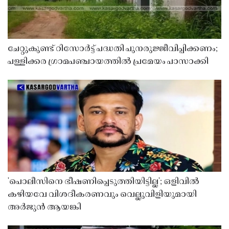
ചേറ്റുകുണ്ട് റിസോർട്ട് പദ്ധതി പുനരുജ്ജീവിപ്പിക്കണം;
പള്ളിക്കര ഗ്രാമപഞ്ചായത്തിൽ പ്രമേയം പാസാക്കി
'പൊലീസിനെ ഭീഷണിപ്പെടുത്തിയിട്ടില്ല'; ഒളിവിൽ
കഴിയവേ വിശദീകരണവും വെല്ലുവിളിയുമായി
അർജുൻ ആയങ്കി