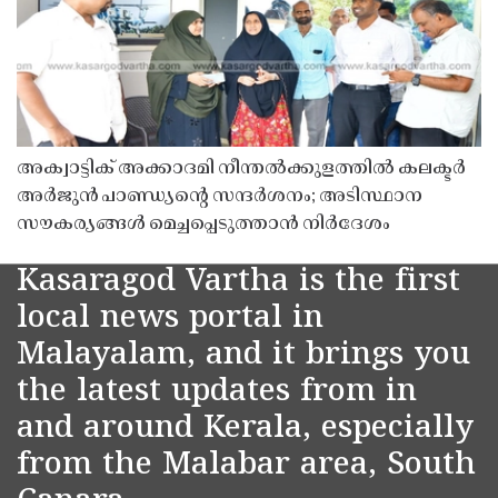
അക്വാട്ടിക് അക്കാദമി നീന്തൽക്കുളത്തിൽ കലക്ടർ
അർജുൻ പാണ്ഡ്യൻ്റെ സന്ദർശനം; അടിസ്ഥാന
സൗകര്യങ്ങൾ മെച്ചപ്പെടുത്താൻ നിർദേശം
Kasaragod Vartha is the first
local news portal in
Malayalam, and it brings you
the latest updates from in
and around Kerala, especially
from the Malabar area, South