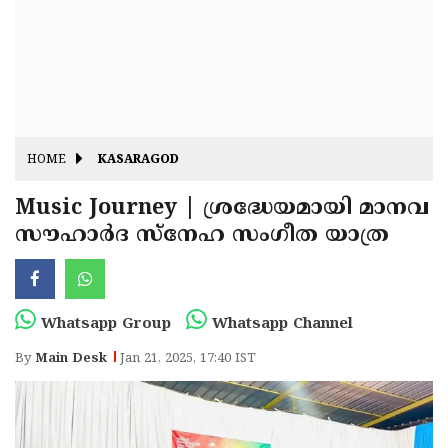
Fitr
May
Day
Eid
Al
Independence
Ad'ha
Day
Onam
HOME
KASARAGOD
J&K
State
Music Journey | ശ്രദ്ധേയമായി മാനവ
Haryana
സൗഹാർദ സ്നേഹ സംഗീത യാത്ര
Assembly
State
Diwali
Elections
Assembly
Christmas
Elections
New-
Whatsapp Group
Whatsapp Channel
Year
Republic
By
Main Desk
Jan 21, 2025, 17:40 IST
Day
Budget
Delhi