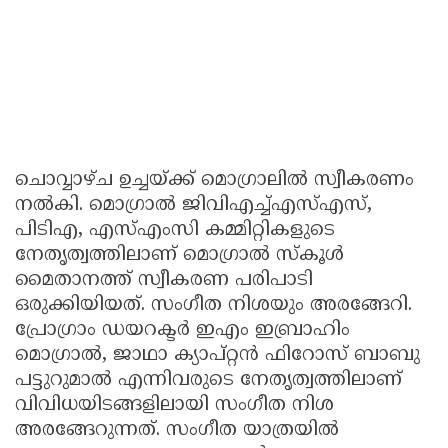
ചൊവ്വാഴ്ച ഉച്ചയ്ക്ക് മൊഗ്രാലിൽ സ്വീകരണം
നൽകി. മൊഗ്രാൽ ജിവിഎച്ച്എസ്എസ്,
പിടിഎ, എസ്എംസി കമ്മിറ്റികളുടെ
നേതൃത്വത്തിലാണ് മൊഗ്രാൽ സ്കൂൾ
മൈതാനത്ത് സ്വീകരണ പരിപാടി
ഒരുക്കിയിയത്. സംഗീത നിശയും അരങ്ങേറി.
പ്രോഗ്രാം ഡയറക്ടർ ഇഎം ഇബ്രാഹിം
മൊഗ്രാൽ, ജാഥാ ക്യാപ്റ്റൻ ഫിറോസ് ബാബു
പട്ടുറുമാൽ എന്നിവരുടെ നേതൃത്വത്തിലാണ്
വിവിധയിടങ്ങളിലായി സംഗീത നിശ
അരങ്ങേറുന്നത്. സംഗീത യാത്രയിൽ