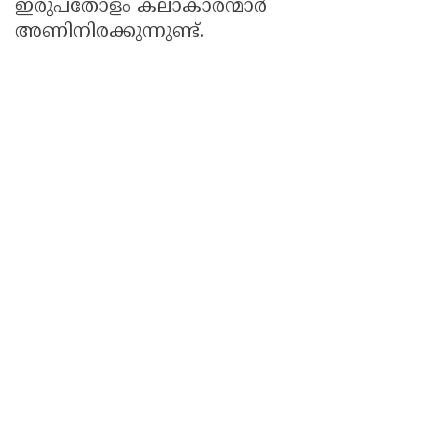
ഇരുപതോളം കലാകാരന്മാർ
അണിനിരക്കുന്നുണ്ട്.