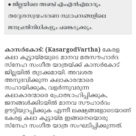
● ജില്ലയിലെ അഞ്ച് എംഎൽഎമാരും
Updates
Assembly
Kerala
തദ്ദേശസ്വയംഭരണ സ്ഥാപനങ്ങളിലെ
Polls
Local
Look
ജനപ്രതിനിധികളും പങ്കെടുക്കും.
Body
Back
Election
2025
കാസർകോട്: (KasargodVartha)
കേരള
കലാ കൂട്ടായ്മയുടെ മാനവ മതസൗഹാർദ
സ്നേഹ സംഗീത യാത്രയ്ക്ക് കാസർകോട്
ജില്ലയിൽ തുടക്കമായി. അവശത
അനുഭവിക്കുന്ന കലാകാരന്മാരെ
സഹായിക്കുക, വളർന്നുവരുന്ന
കലാകാരന്മാരെ പ്രോത്സാഹിപ്പിക്കുക,
ജനങ്ങൾക്കിടയിൽ മാനവ സൗഹാർദം
ഊട്ടിയുറപ്പിക്കുക എന്നീ ലക്ഷ്യങ്ങളോടെയാണ്
കേരള കലാ കൂട്ടായ്മ ഇങ്ങനെയൊരു
സ്നേഹ സംഗീത യാത്ര സംഘടിപ്പിക്കുന്നത്.