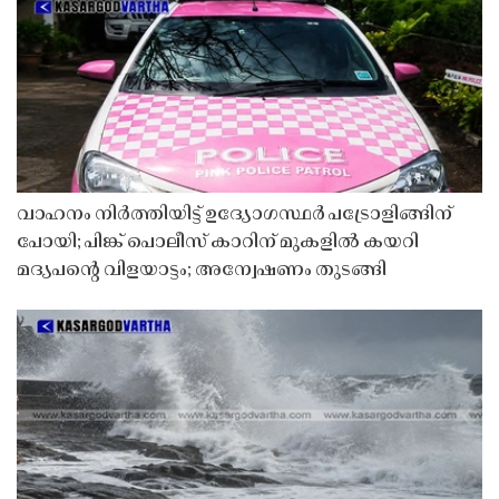
വാഹനം നിർത്തിയിട്ട് ഉദ്യോഗസ്ഥർ പട്രോളിങ്ങിന്
പോയി; പിങ്ക് പൊലീസ് കാറിന് മുകളിൽ കയറി
മദ്യപൻ്റെ വിളയാട്ടം; അന്വേഷണം തുടങ്ങി