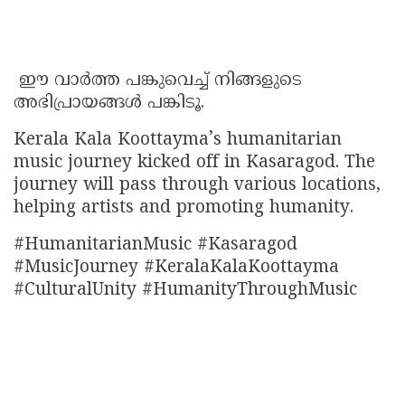
ഈ വാർത്ത പങ്കുവെച്ച് നിങ്ങളുടെ
അഭിപ്രായങ്ങൾ പങ്കിടൂ.
Kerala Kala Koottayma’s humanitarian
music journey kicked off in Kasaragod. The
journey will pass through various locations,
helping artists and promoting humanity.
#HumanitarianMusic #Kasaragod
#MusicJourney #KeralaKalaKoottayma
#CulturalUnity #HumanityThroughMusic