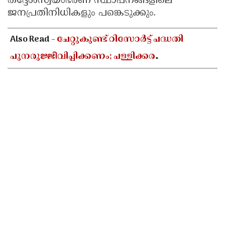
തദ്ദേശസ്വയംഭരണ സ്ഥാപനങ്ങളിലെ
ജനപ്രതിനിധികളും പങ്കെടുക്കും.
Also Read -
ചേറ്റുകുണ്ട് റിസോർട്ട് പദ്ധതി
പുനരുജ്ജീവിപ്പിക്കണം; പള്ളിക്കര
ഗ്രാമപഞ്ചായത്തിൽ പ്രമേയം പാസാക്കി