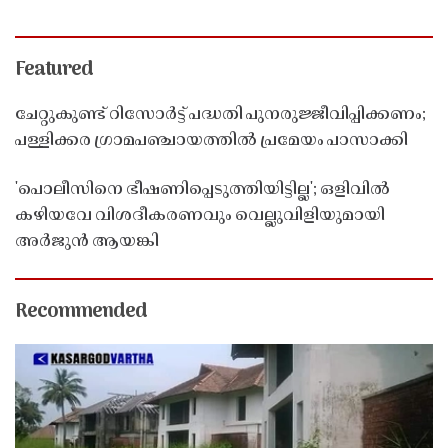
Featured
ചേറ്റുകുണ്ട് റിസോർട്ട് പദ്ധതി പുനരുജ്ജീവിപ്പിക്കണം;
പള്ളിക്കര ഗ്രാമപഞ്ചായത്തിൽ പ്രമേയം പാസാക്കി
'പൊലീസിനെ ഭീഷണിപ്പെടുത്തിയിട്ടില്ല'; ഒളിവിൽ
കഴിയവേ വിശദീകരണവും വെല്ലുവിളിയുമായി
അർജുൻ ആയങ്കി
Recommended