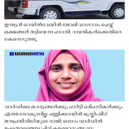
ഇന്ത്യൻ റെയിൽവേയിൽ ജോലി വാഗ്ദാനം ചെയ്ത്
ലക്ഷങ്ങൾ തട്ടിയെന്ന പരാതി; ദമ്പതികൾക്കെതിരെ
കേസെടുത്തു
വാർഡിലെ കാര്യങ്ങൾക്കും പാർട്ടി പരിപാടികൾക്കും
എത്താനാകുന്നില്ല; പള്ളിക്കരയിൽ മുസ്ലിം ലീഗ്
ജനപ്രതിനിധിയുടെ രാജി; ഒന്നാം വാർഡിൽ
ഉപതെരഞ്ഞെടുപ്പിന് കളമൊരുങ്ങുന്നു