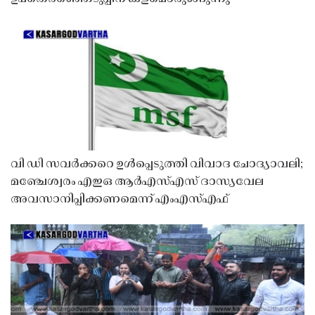
വി ഡി സവർക്കറെ ഉൾപ്പെടുത്തി വിവാദ ചോദ്യാവലി;
മഞ്ചേശ്വരം എഇഒ ആർഎസ്എസ് ദാസ്യവേല
അവസാനിപ്പിക്കണമെന്ന് എംഎസ്എഫ്