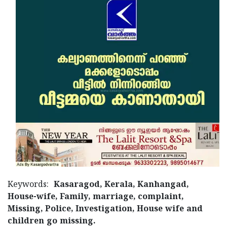
Updates
Assembly
Kerala
Polls
Local
Look
Body
Back
Election
2025
Keywords:
Kasaragod, Kerala, Kanhangad,
House-wife, Family, marriage, complaint,
Missing, Police, Investigation, House wife and
children go missing.