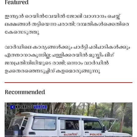
Featured
ഇന്ത്യൻ റെയിൽവേയിൽ ജോലി വാഗ്ദാനം ചെയ്ത്
ലക്ഷങ്ങൾ തട്ടിയെന്ന പരാതി; ദമ്പതികൾക്കെതിരെ
കേസെടുത്തു
വാർഡിലെ കാര്യങ്ങൾക്കും പാർട്ടി പരിപാടികൾക്കും
എത്താനാകുന്നില്ല; പള്ളിക്കരയിൽ മുസ്ലിം ലീഗ്
ജനപ്രതിനിധിയുടെ രാജി; ഒന്നാം വാർഡിൽ
ഉപതെരഞ്ഞെടുപ്പിന് കളമൊരുങ്ങുന്നു
Recommended