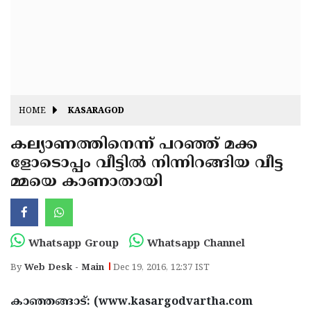
Fitr
May
Day
Eid
Al
Independence
Ad'ha
Day
Onam
HOME
KASARAGOD
J&K
State
കല്യാണത്തിനെന്ന് പറഞ്ഞ് മക്ക
Haryana
ളോടൊപ്പം വീട്ടില്‍ നിന്നിറങ്ങിയ വീട്ട
Assembly
State
Diwali
മ്മയെ കാണാതായി
Elections
Assembly
Christmas
Elections
New-
Year
Republic
Whatsapp Group
Whatsapp Channel
Day
Budget
By
Web Desk - Main
Dec 19, 2016, 12:37 IST
Delhi
കാഞ്ഞങ്ങാട്: (www.kasargodvartha.com