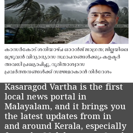
കാസർകോട് ശനിയാഴ്ച ഓറൻജ് ജാഗ്രത; ജില്ലയിലെ
മുഴുവൻ വിദ്യാഭ്യാസ സ്ഥാപനങ്ങൾക്കും കളക്ടർ
അവധി പ്രഖ്യാപിച്ചു, ദുരിതാശ്വാസ
പ്രവർത്തനങ്ങൾക്ക് സജ്ജമാകാൻ നിർദേശം
Kasaragod Vartha is the first
local news portal in
Malayalam, and it brings you
the latest updates from in
and around Kerala, especially