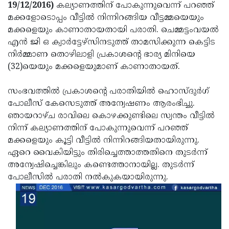
Election
Maha
19/12/2016)
കല്യാണത്തിന് പോകുന്നുവെന്ന് പറഞ്ഞ്
മക്കളോടൊപ്പം വീട്ടില്‍ നിന്നിറങ്ങിയ വീട്ടമ്മയെയും
Shivarathri
International
മക്കളെയും കാണാതായതായി പരാതി. ചെമ്മട്ടംവയല്‍
Women's
Anti-
എന്‍ ജി ഒ ക്വാര്‍ട്ടേഴ്‌സിനടുത്ത് താമസിക്കുന്ന കെട്ടിട
നിര്‍മ്മാണ തൊഴിലാളി പ്രകാശന്റെ ഭാര്യ മിനിയെ
Day
Drug
Attukal
(32)യെയും മക്കളെയുമാണ് കാണാതായത്.
Campaign
Pongala
Holi
സംഭവത്തില്‍ പ്രകാശന്റെ പരാതിയില്‍ ഹൊസ്ദുര്‍ഗ്
2025
2025
IPL
പോലീസ് കേസെടുത്ത് അന്വേഷണം ആരംഭിച്ചു.
2025
Eid
ഞായറാഴ്ച രാവിലെ കൊഴക്കുണ്ടിലെ സ്വന്തം വീട്ടില്‍
നിന്ന് കല്യാണത്തിന് പോകുന്നുവെന്ന് പറഞ്ഞ്
Al-
Waqf
മക്കളെയും കൂട്ടി വീട്ടില്‍ നിന്നിറങ്ങിയതായിരുന്നു.
Fitr
Bill
Vishu
ഏറെ വൈകിയിട്ടും തിരിച്ചെത്താത്തതിനെ തുടര്‍ന്ന്
അന്വേഷിച്ചെങ്കിലും കണ്ടെത്താനായില്ല. തുടര്‍ന്ന്
2025
Controversy
Festival
Good
പോലീസില്‍ പരാതി നല്‍കുകയായിരുന്നു.
2025
Friday
Easter
Observance
Sunday
By-
2025
2025
Election
Bihar