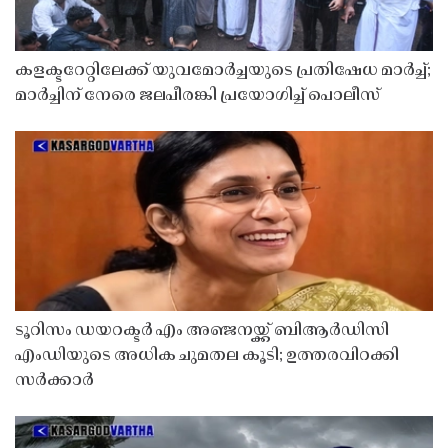
കളക്ടറേറ്റിലേക്ക് യുവമോർച്ചയുടെ പ്രതിഷേധ മാർച്ച്;
മാർച്ചിന് നേരെ ജലപീരങ്കി പ്രയോഗിച്ച് പൊലീസ്
ടൂറിസം ഡയറക്ടർ എം അഞ്ജനയ്ക്ക് ബിആർഡിസി
എംഡിയുടെ അധിക ചുമതല കൂടി; ഉത്തരവിറക്കി
സർക്കാർ