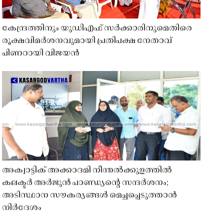
കേന്ദ്രത്തിനും യുഡിഎഫ് സർക്കാരിനുമെതിരെ
രൂക്ഷവിമർശനവുമായി പ്രതിപക്ഷ നേതാവ്
പിണറായി വിജയൻ
അക്വാട്ടിക് അക്കാദമി നീന്തൽക്കുളത്തിൽ
കലക്ടർ അർജുൻ പാണ്ഡ്യൻ്റെ സന്ദർശനം;
അടിസ്ഥാന സൗകര്യങ്ങൾ മെച്ചപ്പെടുത്താൻ
നിർദേശം