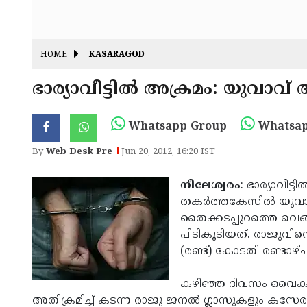
HOME
KASARAGOD
ഭാര്യാവീട്ടില്‍ അക്രമം: യുവാവ് അറ
Whatsapp Group
Whatsap
By
Web Desk Pre
Jun 20, 2012, 16:20 IST
നീലേശ്വരം
: ഭാര്യാവീട്
തകര്‍ത്തകേസില്‍ യുവാ
തൈക്കടപ്പുറത്തെ വെങ്
പിടികൂടിയത്. രാജുവിനെ ഹ
(രണ്ട്) കോടതി രണ്ടാഴ്ച
കഴിഞ്ഞ ദിവസം വൈകുന്ന
അതിക്രമിച്ച് കടന്ന രാജു ജനല്‍ ഗ്ലാസുകളും കസേരക