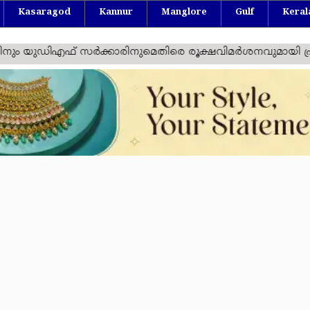
Kasaragod
Kannur
Manglore
Gulf
Keral