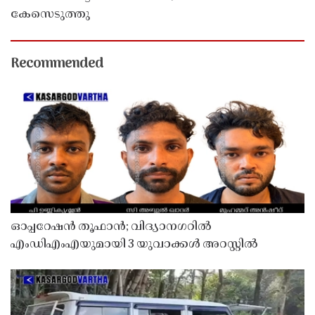
കേസെടുത്തു
Recommended
ഓപ്പറേഷൻ തൂഫാൻ; വിദ്യാനഗറിൽ
എംഡിഎംഎയുമായി 3 യുവാക്കൾ അറസ്റ്റിൽ