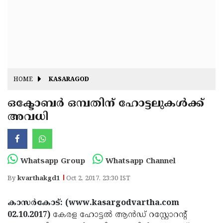
Fitr
May
Day
Eid
Al
Independence
Ad'ha
Day
Onam
HOME
KASARAGOD
J&K
State
ഒക്ടോബര്‍ ഒമ്പതിന് ഹോട്ടലുകള്‍ക്ക്
Haryana
അവധി
Assembly
State
Diwali
Elections
Assembly
Christmas
Elections
New-
Whatsapp Group
Whatsapp Channel
Year
Republic
By
kvarthakgd1
Oct 2, 2017, 23:30 IST
Day
Budget
കാസര്‍കോട്: (www.kasargodvartha.com
Delhi
02.10.2017)
കേരള ഹോട്ടല്‍ ആന്‍ഡ് റസ്റ്റോറന്റ്