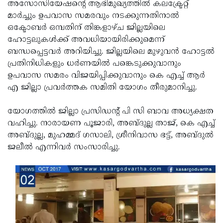
Election
അസോസിയേഷന്റെ ആഭിമുഖ്യത്തില്‍ കലക്ട്രേറ്റ്
Maha
മാര്‍ച്ചും ഉപവാസ സമരവും നടക്കുന്നതിനാല്‍
Shivarathri
International
ഒക്ടോബര്‍ ഒമ്പതിന് തിങ്കളാഴ്ച ജില്ലയിലെ
Women's
ഹോട്ടലുകള്‍ക്ക് അവധിയായിരിക്കുമെന്ന്
Anti-
ബന്ധപ്പെട്ടവര്‍ അറിയിച്ചു. ജില്ലയിലെ മുഴുവന്‍ ഹോട്ടല്‍
Day
Drug
Attukal
പ്രതിനിധികളും ധര്‍ണയില്‍ പങ്കെടുക്കുവാനും
Campaign
Pongala
ഉപവാസ സമരം വിജയിപ്പിക്കുവാനും കെ എച്ച് ആര്‍
Holi
എ ജില്ലാ പ്രവര്‍ത്തക സമിതി യോഗം തീരുമാനിച്ചു.
2025
2025
IPL
2025
യോഗത്തില്‍ ജില്ലാ പ്രസിഡന്റ് പി സി ബാവ അധ്യക്ഷത
Eid
വഹിച്ചു. നാരായണ പൂജാരി, അബ്ദുല്ല താജ്, കെ എച്ച്
Al-
Waqf
അബ്ദുല്ല, മുഹമ്മദ് ഗസാലി, ശ്രീനിവാസ ഭട്ട്, അബ്ദുല്‍
Fitr
Bill
ജലീല്‍ എന്നിവര്‍ സംസാരിച്ചു.
Vishu
2025
Controversy
Festival
Good
2025
Friday
Easter
Observance
Sunday
By-
2025
2025
Election
Bihar