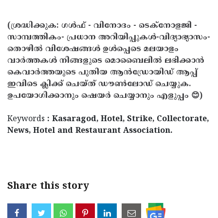
(ശ്രദ്ധിക്കുക: ഗൾഫ് - വിനോദം - ടെക്നോളജി -
സാമ്പത്തികം- പ്രധാന അറിയിപ്പുകൾ-വിദ്യാഭ്യാസം-
തൊഴിൽ വിശേഷങ്ങൾ ഉൾപ്പെടെ മലയാളം
വാർത്തകൾ നിങ്ങളുടെ മൊബൈലിൽ ലഭിക്കാൻ
കെവാർത്തയുടെ പുതിയ ആൻഡ്രോയിഡ് ആപ്പ്
ഇവിടെ ക്ലിക്ക് ചെയ്ത് ഡൗൺലോഡ് ചെയ്യുക.
ഉപയോഗിക്കാനും ഷെയർ ചെയ്യാനും എളുപ്പം 😊)
Keywords
: Kasaragod, Hotel, Strike, Collectorate,
News, Hotel and Restaurant Association.
< !- START disable copy paste -->
Share this story