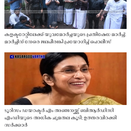
കളക്ടറേറ്റിലേക്ക് യുവമോർച്ചയുടെ പ്രതിഷേധ മാർച്ച്;
മാർച്ചിന് നേരെ ജലപീരങ്കി പ്രയോഗിച്ച് പൊലീസ്
ടൂറിസം ഡയറക്ടർ എം അഞ്ജനയ്ക്ക് ബിആർഡിസി
എംഡിയുടെ അധിക ചുമതല കൂടി; ഉത്തരവിറക്കി
സർക്കാർ