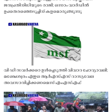
ജനപ്രതിനിധിയുടെ രാജി; ഒന്നാം വാർഡിൽ
ഉപതെരഞ്ഞെടുപ്പിന് കളമൊരുങ്ങുന്നു
വി ഡി സവർക്കറെ ഉൾപ്പെടുത്തി വിവാദ ചോദ്യാവലി;
മഞ്ചേശ്വരം എഇഒ ആർഎസ്എസ് ദാസ്യവേല
അവസാനിപ്പിക്കണമെന്ന് എംഎസ്എഫ്