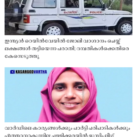
ഇന്ത്യൻ റെയിൽവേയിൽ ജോലി വാഗ്ദാനം ചെയ്ത്
ലക്ഷങ്ങൾ തട്ടിയെന്ന പരാതി; ദമ്പതികൾക്കെതിരെ
കേസെടുത്തു
വാർഡിലെ കാര്യങ്ങൾക്കും പാർട്ടി പരിപാടികൾക്കും
എത്താനാകുന്നില്ല; പള്ളിക്കരയിൽ മുസ്ലിം ലീഗ്