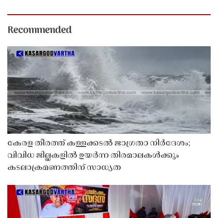
Recommended
കേരള തീരത്ത് കള്ളക്കടൽ ജാഗ്രതാ നിർദേശം;
വിവിധ ജില്ലകളിൽ ഉയർന്ന തിരമാലകൾക്കും
കടലാക്രമണത്തിന് സാധ്യത