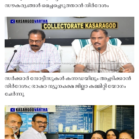
സൗകര്യങ്ങൾ മെച്ചപ്പെടുത്താൻ നിർദേശം
സർക്കാർ നോട്ടീസുകൾ കന്നഡയിലും അച്ചടിക്കാൻ
നിർദേശം; ഭാഷാ ന്യൂനപക്ഷ ജില്ലാ കമ്മിറ്റി യോഗം
ചേർന്നു