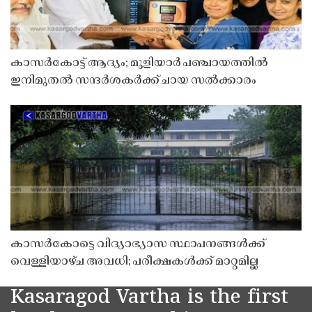
കാസർകോട്ട് ആദ്യം; മുളിയാർ പഞ്ചായത്തിൽ
ഇനിമുതൽ സന്ദർശകർക്ക് ചായ സൽക്കാരം
കാസർകോട്ടെ വിദ്യാഭ്യാസ സ്ഥാപനങ്ങൾക്ക്
വെള്ളിയാഴ്ച അവധി; പരീക്ഷകൾക്ക് മാറ്റമില്ല
Kasaragod Vartha is the first