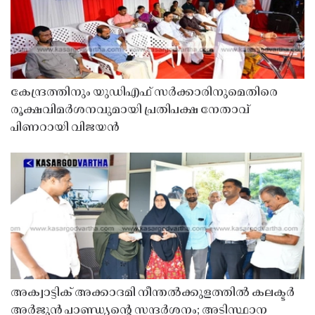
കേന്ദ്രത്തിനും യുഡിഎഫ് സർക്കാരിനുമെതിരെ
രൂക്ഷവിമർശനവുമായി പ്രതിപക്ഷ നേതാവ്
പിണറായി വിജയൻ
അക്വാട്ടിക് അക്കാദമി നീന്തൽക്കുളത്തിൽ കലക്ടർ
അർജുൻ പാണ്ഡ്യൻ്റെ സന്ദർശനം; അടിസ്ഥാന