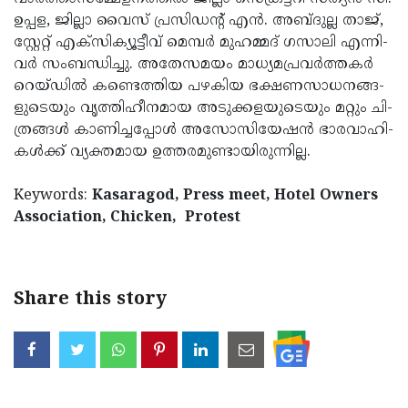
ഉപ്പ­ള, ജില്ലാ വൈ­സ് പ്ര­സിഡന്റ് എന്‍. അ­ബ്ദുല്ല താജ്,
സ്റ്റേ­റ്റ് എ­ക്‌­സി­ക്യൂ­ട്ടീ­വ് മെ­മ്പര്‍ മു­ഹമ്മ­ദ് ഗ­സാ­ലി എ­ന്നി­
വര്‍ സം­ബ­ന്ധിച്ചു. അ­തേ­സമ­യം മാ­ധ്യ­മ­പ്ര­വര്‍­ത്ത­കര്‍
റെ­യ്­ഡില്‍ ക­ണ്ടെത്തി­യ പ­ഴകി­യ ഭ­ക്ഷ­ണ­സാ­ധ­ന­ങ്ങ­
ളു­ടെയും വൃ­ത്തി­ഹീ­നമാ­യ അ­ടു­ക്ക­ള­യു­ടെയും മറ്റും ചി­
ത്ര­ങ്ങള്‍ കാ­ണി­ച്ച­പ്പോള്‍ അ­സോ­സി­യേ­ഷന്‍ ഭാ­ര­വാ­ഹി­
കള്‍­ക്ക് വ്യ­ക്ത­മാ­യ ഉ­ത്ത­ര­മു­ണ്ടാ­യി­രു­ന്നില്ല.
Keywords:
Kasaragod, Press meet, Hotel Owners
Association, Chicken,
Protest
Share this story