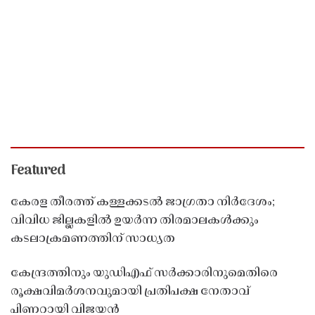
Featured
കേരള തീരത്ത് കള്ളക്കടൽ ജാഗ്രതാ നിർദേശം;
വിവിധ ജില്ലകളിൽ ഉയർന്ന തിരമാലകൾക്കും
കടലാക്രമണത്തിന് സാധ്യത
കേന്ദ്രത്തിനും യുഡിഎഫ് സർക്കാരിനുമെതിരെ
രൂക്ഷവിമർശനവുമായി പ്രതിപക്ഷ നേതാവ്
പിണറായി വിജയൻ