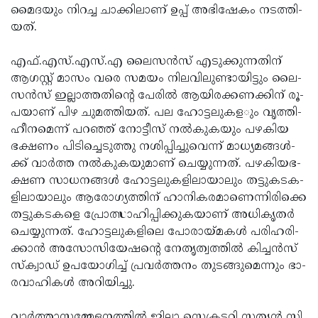
മൈ­ദയും നി­റ­ച്ച ചാ­ക്കി­ലാ­ണ് ഉ­പ്പ് അ­ഭി­ഷേ­കം ന­ട­ത്തി­
യ­ത്.
എ­ഫ്.എ­സ്.എ­സ്.എ ലൈ­സന്‍­സ് എ­ടു­ക്കു­ന്ന­തി­ന്
ആ­ഗ­സ്റ്റ് മാ­സം വ­രെ സമ­യം നി­ല­വി­ലു­ണ്ടാ­യിട്ടും ലൈ­
സന്‍­സ് ഇല്ലാ­ത്ത­തി­ന്റെ പേ­രില്‍ ആ­യി­ര­ക്ക­ണ­ക്കി­ന് രൂ­
പ­യാ­ണ് പി­ഴ ചു­മ­ത്തി­യത്. പല ഹോ­ട്ട­ലു­ക­ള­ും വൃത്തി­
ഹീ­ന­മെ­ന്ന് പറഞ്ഞ് നോ­ട്ടീ­സ് നല്‍­കു­കയും പ­ഴകി­യ
ഭക്ഷ­ണം പി­ടി­ച്ചെ­ടു­ത്തു ന­ശി­പ്പി­ച്ചു­വെ­ന്ന് മാ­ധ്യ­മ­ങ്ങള്‍­
ക്ക് വാര്‍­ത്ത നല്‍­കു­ക­യു­മാ­ണ് ചെ­യ്യു­ന്നത്. പ­ഴ­കി­യഭ­
ക്ഷ­ണ സാ­ധ­ന­ങ്ങള്‍ ഹോ­ട്ട­ലു­ക­ളി­ലാ­യാലും ത­ട്ടു­ക­ട­ക­
ളി­ലാ­യാലും ആ­രോ­ഗ്യ­ത്തി­ന് ഹാ­നി­ക­ര­മാ­ണെ­ന്നി­രി­ക്കെ
ത­ട്ടു­ക­ടക­ളെ പ്രോ­ത്സാ­ഹി­പ്പി­ക്കു­ക­യാ­ണ് അ­ധി­കൃതര്‍
ചെ­യ്യു­ന്നത്. ഹോ­ട്ട­ലു­ക­ളി­ലെ പോ­രാ­യ്­മ­കള്‍ പ­രി­ഹ­രി­
ക്കാന്‍ അ­സോ­സി­യേഷ­ന്റെ നേ­തൃ­ത്വ­ത്തില്‍ കി­ച്ചന്‍­സ്
സ്­ക്വാ­ഡ് ഉ­പ­യോ­ഗി­ച്ച് പ്ര­വര്‍ത്ത­നം തു­ട­ങ്ങു­മെന്നും ഭാ­
ര­വാ­ഹി­കള്‍ അ­റി­യി­ച്ചു.
വാര്‍­ത്താ­സ­മ്മേ­ള­ന­ത്തില്‍ ജില്ലാ സെ­ക്രട്ട­റി സ­ത്യന്‍ സി.