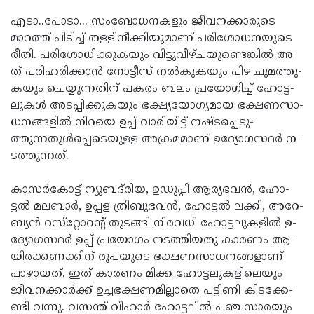
എ­ടാ..പോ­ടാ... സം­ബോ­ധ­ന­കളും ജീ­വ­ന­ക്കാ­രു­ടെ
മാറ­ത്ത് പി­ടി­ച്ച് ത­ള്ളി­നീ­ക്കി­യു­മാണ് പരി­ശോ­ധ­ന­യു­ടെ
രീതി. പരി­ശോ­ധി­ക്കു­കയും വി­ട്ടു­വീ­ഴ്­ച­യു­ണ്ടെ­ങ്കില്‍ അ­
ത് പ­രി­ഹ­രി­ക്കാന്‍ നോ­ട്ടീ­സ് നല്‍­കു­ക­യും പി­ഴ ചു­മ­ത്തു­
കയും ചെ­യ്യു­ന്ന­തി­ന് പക­രം ബ­ലം പ്ര­യോ­ഗി­ച്ച് ഹോ­ട്ട­
ലു­കള്‍ അ­ട­പ്പി­ക്കു­കയും ഭക്ഷ്യ­യോ­ഗ്യ­മാ­യ ഭ­ക്ഷ­ണ­സാ­
ധ­ന­ങ്ങ­ളില്‍ നിറ­യെ ഉ­പ്പ് വാ­രി­യി­ട്ട് ന­ഷ്ട­പ്പെ­ടു­
ത്തുന്നതുള്‍­പ്പെ­ടെ­യു­ള്ള അ­ക്ര­മ­മാ­ണ് ഉ­ദ്യോ­ഗ­സ്ഥര്‍ ന­
ട­ത്തു­ന്ന­ത്.
കാസര്‍­കോ­ട്ട് ന്യു­ബ­ദ്‌രി­യ, ഉ­ഡു­പ്പി ആ­ര്യ­ഭവന്‍, ഹോ­
ട്ടല്‍ മ­ല­ബാര്‍, ഉ­പ്പ­ള ത്രി­ബുഭവന്‍, ഹോ­ട്ടല്‍ ലക്കി, അ­റേ­
ബ്യന്‍ റ­സ്‌­റ്റോറന്റ് തു­ട­ങ്ങി നി­രവ­ധി ഹോ­ട്ട­ലു­ക­ളില്‍ ഉ­
ദ്യോ­ഗ­സ്ഥര്‍ ഉ­പ്പ് പ്ര­യോ­ഗം ന­ട­ത്തിയ­തു കാര­ണം ആ­
യി­ര­ക്ക­ണ­ക്കി­ന് രൂ­പ­യു­ടെ ഭ­ക്ഷ­ണ­സാ­ധ­ന­ങ്ങ­ളാ­ണ്
പാ­ഴാ­യത്. ഇ­ത് കാര­ണം മിക്ക ഹോ­ട്ട­ലു­ക­ളി­ലെയും
ജീ­വ­ന­ക്കാര്‍­ക്ക് ഉ­ച്ച­ഭ­ക്ഷ­ണ­മില്ലാ­തെ പ­ട്ടി­ണി കി­ട­ക്കേ­
ണ്ടി വന്നു. വസ­ന്ത് വി­ഹാര്‍ ഹോ­ട്ട­ലില്‍ പ­ഞ്ച­സാ­രയും