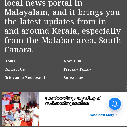
local news portal in
Malayalam, and it brings you
the latest updates from in
and around Kerala, especially
from the Malabar area, South
Canara.
Home
About Us
Contact Us
Privacy Policy
Grievance Redressal
Subscribe
'ഇന്ത്യയിലെ ഏറ്റവും വലിയ
മൂന്ന് ആശുപത്രി
ശൃംഖലകളിൽ ഒന്നായി
ആസ്റ്റർ ഡിഎം ക്വാളിറ്റി
Copyright © 2007-
2026
Kasargodvartha
കെയർ'; കാസർകോട്
ആശുപത്രിക്ക് സുപ്രധാന