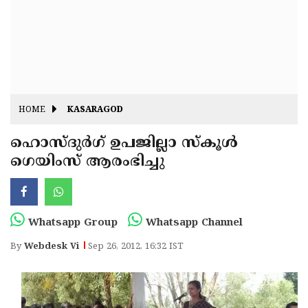
Fitr
May
Day
Eid
Al
Independence
Ad'ha
Day
Onam
HOME
KASARAGOD
J&K
State
ഹൊസ്ദുര്‍ഗ് ഉപജില്ലാ സ്‌കൂള്‍
Haryana
ഗെയിംസ് ആരംഭിച്ചു
Assembly
State
Diwali
Elections
Assembly
Christmas
Elections
New-
Whatsapp Group
Whatsapp Channel
Year
Republic
By
Webdesk Vi
Sep 26, 2012, 16:32 IST
Day
Budget
Delhi