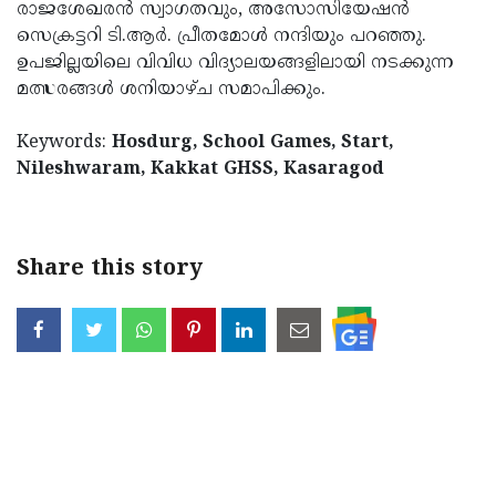
രാജശേഖരന്‍ സ്വാഗതവും, അസോസിയേഷന്‍
Updates
Assembly
Kerala
സെക്രട്ടറി ടി.ആര്‍. പ്രീതമോള്‍ നന്ദിയും പറഞ്ഞു.
ഉപജില്ലയിലെ വിവിധ വിദ്യാലയങ്ങളിലായി നടക്കുന്ന
Polls
Local
Look
മത്സരങ്ങള്‍ ശനിയാഴ്ച സമാപിക്കും.
Body
Back
Keywords:
Hosdurg, School Games, Start,
Election
2025
Nileshwaram, Kakkat GHSS, Kasaragod
Share this story