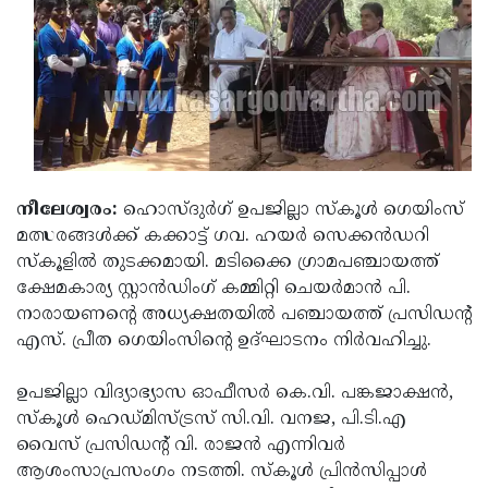
Election
Maha
Shivarathri
International
Women's
Anti-
Day
Drug
Attukal
Campaign
Pongala
Holi
2025
2025
IPL
നീലേശ്വരം:
ഹൊസ്ദുര്‍ഗ് ഉപജില്ലാ സ്‌കൂള്‍ ഗെയിംസ്
മത്സരങ്ങള്‍ക്ക് കക്കാട്ട് ഗവ. ഹയര്‍ സെക്കന്‍ഡറി
2025
Eid
സ്‌കൂളില്‍ തുടക്കമായി. മടിക്കൈ ഗ്രാമപഞ്ചായത്ത്
Al-
Waqf
ക്ഷേമകാര്യ സ്റ്റാന്‍ഡിംഗ് കമ്മിറ്റി ചെയര്‍മാന്‍ പി.
നാരായണന്റെ അധ്യക്ഷതയില്‍ പഞ്ചായത്ത് പ്രസിഡന്റ്
Fitr
Bill
Vishu
എസ്. പ്രീത ഗെയിംസിന്റെ ഉദ്ഘാടനം നിര്‍വഹിച്ചു.
2025
Controversy
Festival
Good
ഉപജില്ലാ വിദ്യാഭ്യാസ ഓഫീസര്‍ കെ.വി. പങ്കജാക്ഷന്‍,
2025
Friday
Easter
സ്‌കൂള്‍ ഹെഡ്മിസ്ട്രസ് സി.വി. വനജ, പി.ടി.എ
Observance
Sunday
By-
വൈസ് പ്രസിഡന്റ് വി. രാജന്‍ എന്നിവര്‍
ആശംസാപ്രസംഗം നടത്തി. സ്‌കൂള്‍ പ്രിന്‍സിപ്പാള്‍
2025
2025
Election
Bihar