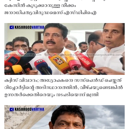
കേസിൽ കുടുക്കാനുള്ള നീക്കം
ജനാധിപത്യവിരുദ്ധമെന്ന് എസ്ഡിപിഐ
ക്വിസ് വിവാദം; അധ്യാപകനെ സസ്‌പെൻഡ് ചെയ്തത്
റിപ്പോർട്ടിൻ്റെ അടിസ്ഥാനത്തിൽ, വീഴ്ചയുണ്ടെങ്കിൽ
ഉന്നതർക്കെതിരെയും നടപടിയെന്ന് മന്ത്രി