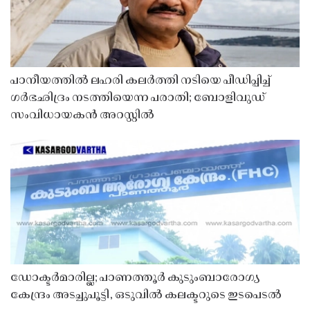
പാനീയത്തിൽ ലഹരി കലർത്തി നടിയെ പീഡിപ്പിച്ച്
ഗർഭഛിദ്രം നടത്തിയെന്ന പരാതി; ബോളിവുഡ്
സംവിധായകൻ അറസ്റ്റിൽ
ഡോക്ടർമാരില്ല; പാണത്തൂർ കുടുംബാരോഗ്യ
കേന്ദ്രം അടച്ചുപൂട്ടി, ഒടുവിൽ കലക്ടറുടെ ഇടപെടൽ