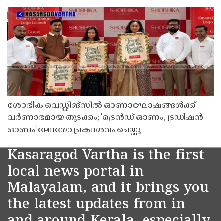
ശോഭിക വെഡ്ഡിങ്സിൽ ഓണാഘോഷങ്ങൾക്ക്
വർണാഭമായ തുടക്കം; 'ട്രെൻഡ് ഓണം, ട്രഡിഷൻ
ഓണം' ലോഗോ പ്രകാശനം ചെയ്തു
Kasaragod Vartha is the first
local news portal in
Malayalam, and it brings you
the latest updates from in