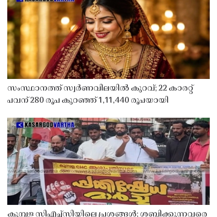
സംസ്ഥാനത്ത് സ്വർണവിലയിൽ കുറവ്; 22 കാരറ്റ്
പവന് 280 രൂപ കുറഞ്ഞ് 1,11,440 രൂപയായി
കുമ്പള സിഎച്ച്സിയിലെ പ്രശ്നങ്ങൾ; ശബ്ദിക്കുന്നവരെ