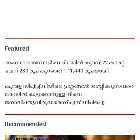
Featured
സംസ്ഥാനത്ത് സ്വർണവിലയിൽ കുറവ്; 22 കാരറ്റ്
പവന് 280 രൂപ കുറഞ്ഞ് 1,11,440 രൂപയായി
കുമ്പള സിഎച്ച്സിയിലെ പ്രശ്നങ്ങൾ; ശബ്ദിക്കുന്നവരെ
കേസിൽ കുടുക്കാനുള്ള നീക്കം
ജനാധിപത്യവിരുദ്ധമെന്ന് എസ്ഡിപിഐ
Recommended