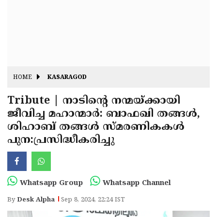
Fitr
May
Day
Eid
Al
Independence
Ad'ha
Day
Onam
HOME
KASARAGOD
J&K
State
Tribute | നാടിന്റെ നന്മയ്ക്കായി
Haryana
ജീവിച്ച മഹാന്മാർ: ബാഫഖി തങ്ങൾ,
Assembly
State
Diwali
ശിഹാബ് തങ്ങൾ സ്മരണികകൾ
Elections
Assembly
Christmas
പുന:പ്രസിദ്ധീകരിച്ചു
Elections
New-
Year
Republic
Whatsapp Group
Whatsapp Channel
Day
Budget
By
Desk Alpha
Sep 8, 2024, 22:24 IST
Delhi