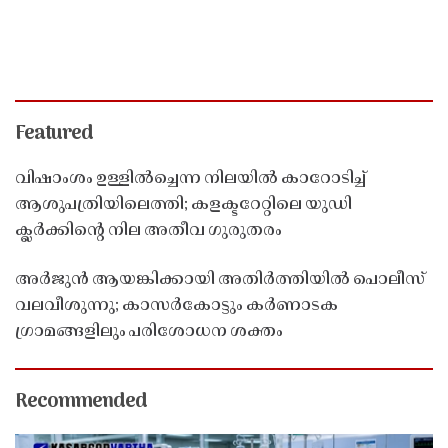
Featured
വിഷാംശം ഉള്ളിൽച്ചെന്ന നിലയിൽ കാറോടിച്ച്
ആശുപത്രിയിലെത്തി; കളക്ടറേറ്റിലെ യുഡി
ക്ലർക്കിൻ്റെ നില അതീവ ഗുരുതരം
അർജുൻ ആയങ്കിക്കായി അതിർത്തിയിൽ പൊലീസ്
വലവീശുന്നു; കാസർകോട്ടും കർണാടക
ഗ്രാമങ്ങളിലും പരിശോധന ശക്തം
Recommended