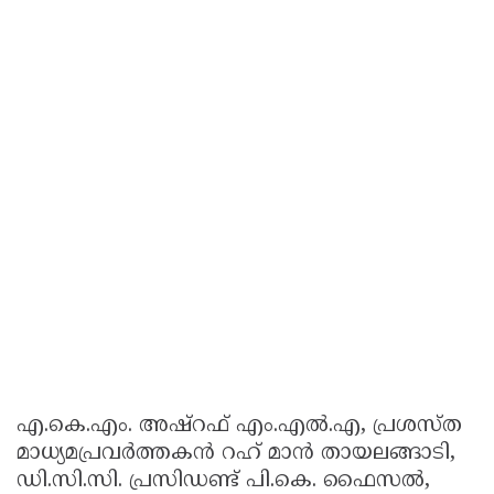
എ.കെ.എം. അഷ്റഫ് എം.എൽ.എ, പ്രശസ്ത
മാധ്യമപ്രവർത്തകൻ റഹ് മാൻ തായലങ്ങാടി,
ഡി.സി.സി. പ്രസിഡണ്ട് പി.കെ. ഫൈസൽ,