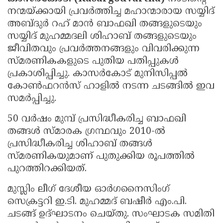
നന്മയ്ക്കായി പ്രവർത്തിച്ച മഹാന്മാരായ സയ്യിദ്
Updates
Assembly
Kerala
അബ്ദുർ റഹ് മാൻ ബാഫഖി തങ്ങളുടെയും
Polls
Local
Look
സയ്യിദ് മുഹമ്മദലി ശിഹാബ് തങ്ങളുടെയും
Body
ജീവിതവും പ്രവർത്തനങ്ങളും വിവരിക്കുന്ന
Back
സ്മരണികകളുടെ പുതിയ പതിപ്പുകൾ
Election
2025
പ്രകാശിപ്പിച്ചു. കാസർകോട് മുനിസിപ്പൽ
കോൺഫറൻസ് ഹാളിൽ നടന്ന ചടങ്ങിൽ ഇവ
സമർപ്പിച്ചു.
50 വർഷം മുമ്പ് പ്രസിദ്ധീകരിച്ച ബാഫഖി
തങ്ങൾ സ്മാരക ഗ്രന്ഥവും 2010-ൽ
പ്രസിദ്ധീകരിച്ച ശിഹാബ് തങ്ങൾ
സ്മരണികയുമാണ് പുതുക്കിയ രൂപത്തിൽ
പുറത്തിറക്കിയത്.
മുസ്ലിം ലീഗ് ദേശീയ ഓർഗനൈസിംഗ്
സെക്രട്ടറി ഇ.ടി. മുഹമ്മദ് ബഷീർ എം.പി.
ചടങ്ങ് ഉദ്ഘാടനം ചെയ്തു. സംഘാടക സമിതി