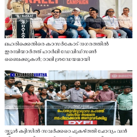
ലഹരിക്കെതിരെ കാസർകോട് നഗരത്തിൽ
ഇരമ്പിയാർത്ത് ഹാർലി ഡേവിഡ്‌സൺ
ബൈക്കുകൾ; റാലി ശ്രദ്ധേയമായി
സ്കൂൾ ക്വിസിൽ സവർക്കറെ പുകഴ്ത്തി ചോദ്യം വൻ