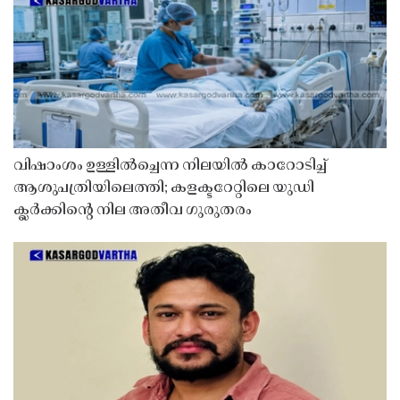
വിഷാംശം ഉള്ളിൽച്ചെന്ന നിലയിൽ കാറോടിച്ച്
ആശുപത്രിയിലെത്തി; കളക്ടറേറ്റിലെ യുഡി
ക്ലർക്കിൻ്റെ നില അതീവ ഗുരുതരം