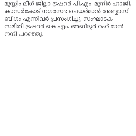
മുസ്ലിം ലീഗ് ജില്ലാ ട്രഷറർ പി.എം. മുനീർ ഹാജി,
കാസർകോട് നഗരസഭ ചെയർമാൻ അബ്ബാസ്
ബീഗം എന്നിവർ പ്രസംഗിച്ചു. സംഘാടക
സമിതി ട്രഷറർ കെ.എം. അബ്ദുർ റഹ് മാൻ
നന്ദി പറഞ്ഞു.