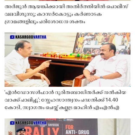
അർജുൻ ആയങ്കിക്കായി അതിർത്തിയിൽ പൊലീസ്
വലവീശുന്നു; കാസർകോട്ടും കർണാടക
ഗ്രാമങ്ങളിലും പരിശോധന ശക്തം
‘എൻഡോസൾഫാൻ ദുരിതബാധിതർക്ക് നൽകിയ
വാക്ക് പാലിച്ചു’; സ്നേഹസാന്ത്വനം പദ്ധതിക്ക് 14.40
കോടി, സ്വാഗതം ചെയ്ത് കല്ലട്ര മാഹിൻ എംഎൽഎ