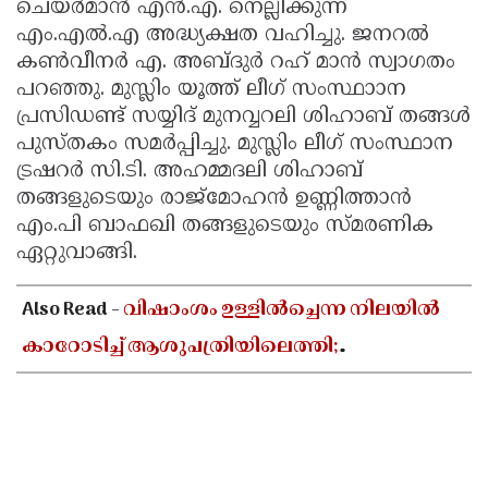
ചെയർമാൻ എൻ.എ. നെല്ലിക്കുന്ന്
എം.എൽ.എ അദ്ധ്യക്ഷത വഹിച്ചു. ജനറൽ
കൺവീനർ എ. അബ്ദുർ റഹ് മാൻ സ്വാഗതം
പറഞ്ഞു. മുസ്ലിം യൂത്ത് ലീഗ് സംസ്ഥാാന
പ്രസിഡണ്ട് സയ്യിദ് മുനവ്വറലി ശിഹാബ് തങ്ങൾ
പുസ്തകം സമർപ്പിച്ചു. മുസ്ലിം ലീഗ് സംസ്ഥാന
ട്രഷറർ സി.ടി. അഹമ്മദലി ശിഹാബ്
തങ്ങളുടെയും രാജ്‌മോഹൻ ഉണ്ണിത്താൻ
എം.പി ബാഫഖി തങ്ങളുടെയും സ്മരണിക
ഏറ്റുവാങ്ങി.
Also Read -
വിഷാംശം ഉള്ളിൽച്ചെന്ന നിലയിൽ
കാറോടിച്ച് ആശുപത്രിയിലെത്തി;
കളക്ടറേറ്റിലെ യുഡി ക്ലർക്കിൻ്റെ നില അതീവ
ഗുരുതരം