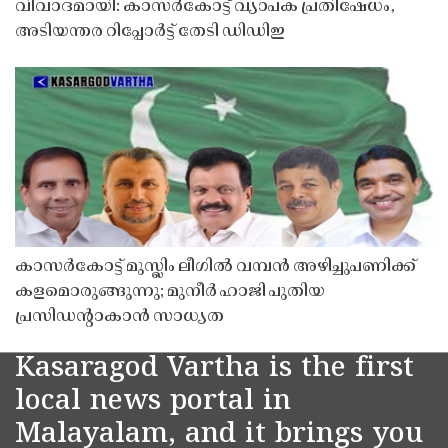
വിവാദമായി: കാസർകോട്ട് വ്യാപക പ്രതിഷേധം,
അടിയന്തര റിപ്പോർട്ട് തേടി ഡിഡിഇ
കാസർകോട്ട് മുസ്ലിം ലീഗിൽ വമ്പൻ അഴിച്ചുപണിക്ക്
കളമൊരുങ്ങുന്നു; മുനീർ ഹാജി പുതിയ
പ്രസിഡൻ്റാകാൻ സാധ്യത
Kasaragod Vartha is the first
local news portal in
Malayalam, and it brings you