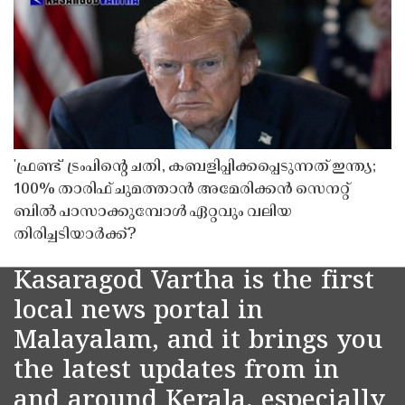
'ഫ്രണ്ട്' ട്രംപിന്റെ ചതി, കബളിപ്പിക്കപ്പെടുന്നത് ഇന്ത്യ;
100% താരിഫ് ചുമത്താൻ അമേരിക്കൻ സെനറ്റ്
ബിൽ പാസാക്കുമ്പോൾ ഏറ്റവും വലിയ
തിരിച്ചടിയാർക്ക്?
Kasaragod Vartha is the first
local news portal in
Malayalam, and it brings you
the latest updates from in
and around Kerala, especially