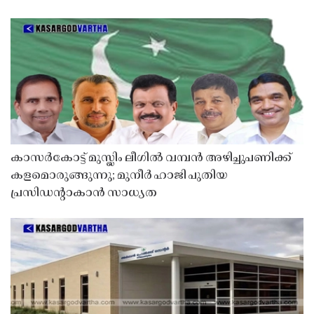
കാസർകോട്ട് മുസ്ലിം ലീഗിൽ വമ്പൻ അഴിച്ചുപണിക്ക്
കളമൊരുങ്ങുന്നു; മുനീർ ഹാജി പുതിയ
പ്രസിഡൻ്റാകാൻ സാധ്യത