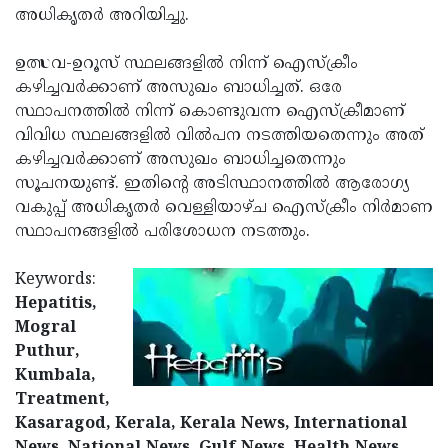
അധികൃതര്‍ അറിയിച്ചു.
Updates
Assembly
Kerala
Polls
Local
ഉത്സവ-ഉറൂസ് സ്ഥലങ്ങളില്‍ നിന്ന് ഐസ്‌ക്രീം
Look
കഴിച്ചവര്‍ക്കാണ് അസുഖം ബാധിച്ചത്. ഒരേ
Body
Back
സ്ഥാപനത്തില്‍ നിന്ന് കൊണ്ടുവന്ന ഐസ്‌ക്രീമാണ്
Election
2025
വിവിധ സ്ഥലങ്ങളില്‍ വില്‍പന നടത്തിയതെന്നും അത്
കഴിച്ചവര്‍ക്കാണ് അസുഖം ബാധിച്ചതെന്നും
സൂചനയുണ്ട്. ഇതിന്റെ അടിസ്ഥാനത്തില്‍ ആരോഗ്യ
വകുപ്പ് അധികൃതര്‍ വെള്ളിയാഴ്ച ഐസ്‌ക്രീം നിര്‍മാണ
സ്ഥാപനങ്ങളില്‍ പരിശോധന നടത്തും.
Keywords:
Hepatitis,
Mogral
Puthur,
Kumbala,
Treatment,
Kasaragod, Kerala, Kerala News, International