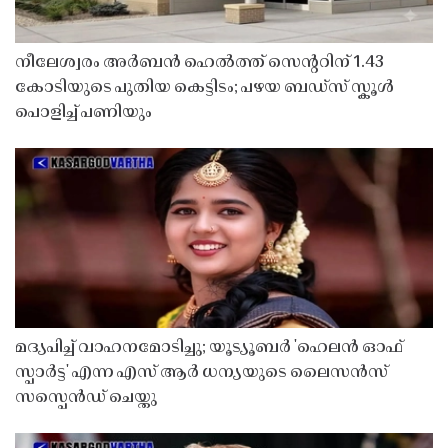
നീലേശ്വരം അർബൻ ഹെൽത്ത് സെൻ്ററിന് 1.43
കോടിയുടെ പുതിയ കെട്ടിടം; പഴയ ബഡ്സ് സ്കൂൾ
പൊളിച്ച് പണിയും
മദ്യപിച്ച് വാഹനമോടിച്ചു; യൂട്യൂബർ 'ഹെലൻ ഓഫ്
സ്പാർട്ട' എന്ന എസ് ആർ ധന്യയുടെ ലൈസൻസ്
സസ്പെൻഡ് ചെയ്തു ​​​​​​​