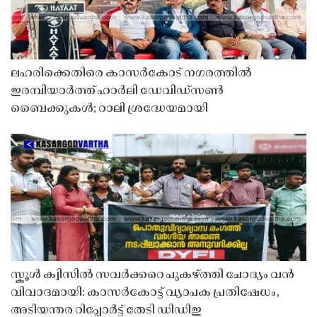
ലഹരിക്കെതിരെ കാസർകോട് നഗരത്തിൽ
ഇരമ്പിയാർത്ത് ഹാർലി ഡേവിഡ്‌സൺ
ബൈക്കുകൾ; റാലി ശ്രദ്ധേയമായി
സ്കൂൾ ക്വിസിൽ സവർക്കറെ പുകഴ്ത്തി ചോദ്യം വൻ
വിവാദമായി: കാസർകോട്ട് വ്യാപക പ്രതിഷേധം,
അടിയന്തര റിപ്പോർട്ട് തേടി ഡിഡിഇ