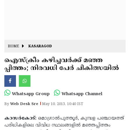
Fitr
May
Day
Eid
Al
Independence
Ad'ha
Day
Onam
HOME
KASARAGOD
J&K
State
ഐസ്‌ക്രീം കഴിച്ചവര്‍ക്ക് മഞ്ഞ
Haryana
പ്പിത്തം; നിരവധി പേര്‍ ചികിത്സയില്‍
Assembly
State
Diwali
Elections
Assembly
Christmas
Elections
New-
Whatsapp Group
Whatsapp Channel
Year
Republic
By
Web Desk Sre
May 10, 2013, 10:40 IST
Day
Budget
കാസര്‍കോട്:
മൊഗ്രാല്‍പുത്തൂര്‍, കുമ്പള പഞ്ചായത്ത്
Delhi
പരിധികളിലെ വിവിധ സ്ഥലങ്ങളില്‍ മഞ്ഞപ്പിത്തം