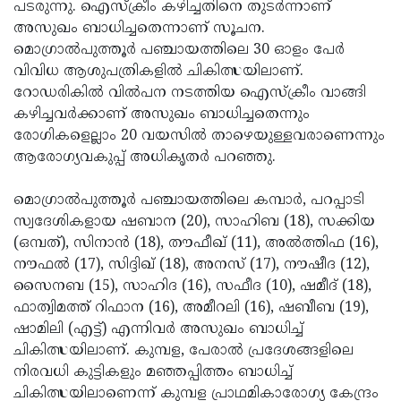
Election
പടരുന്നു. ഐസ്‌ക്രീം കഴിച്ചതിനെ തുടര്‍ന്നാണ്
Maha
അസുഖം ബാധിച്ചതെന്നാണ് സൂചന.
Shivarathri
International
മൊഗ്രാല്‍പുത്തൂര്‍ പഞ്ചായത്തിലെ 30 ഓളം പേര്‍
Women's
വിവിധ ആശുപത്രികളില്‍ ചികിത്സയിലാണ്.
Anti-
റോഡരികില്‍ വില്‍പന നടത്തിയ ഐസ്‌ക്രീം വാങ്ങി
Day
Drug
Attukal
കഴിച്ചവര്‍ക്കാണ് അസുഖം ബാധിച്ചതെന്നും
Campaign
Pongala
രോഗികളെല്ലാം 20 വയസില്‍ താഴെയുള്ളവരാണെന്നും
Holi
ആരോഗ്യവകുപ്പ് അധികൃതര്‍ പറഞ്ഞു.
2025
2025
IPL
2025
മൊഗ്രാല്‍പുത്തൂര്‍ പഞ്ചായത്തിലെ കമ്പാര്‍, പറപ്പാടി
Eid
സ്വദേശികളായ ഷബാന (20), സാഹിബ (18), സക്കിയ
Al-
Waqf
(ഒമ്പത്), സിനാന്‍ (18), തൗഫീഖ് (11), അല്‍ത്തിഫ (16),
Fitr
Bill
നൗഫല്‍ (17), സിദ്ദിഖ് (18), അനസ് (17), നൗഷീദ (12),
Vishu
സൈനബ (15), സാഹിദ (16), സഫീദ (10), ഷമീദ് (18),
2025
Controversy
Festival
Good
ഫാത്വിമത്ത് റിഫാന (16), അമീറലി (16), ഷബീബ (19),
2025
Friday
ഷാമിലി (എട്ട്) എന്നിവര്‍ അസുഖം ബാധിച്ച്
Easter
ചികിത്സയിലാണ്. കുമ്പള, പേരാല്‍ പ്രദേശങ്ങളിലെ
Observance
Sunday
By-
നിരവധി കുട്ടികളും മഞ്ഞപ്പിത്തം ബാധിച്ച്
2025
2025
Election
ചികിത്സയിലാണെന്ന് കുമ്പള പ്രാഥമികാരോഗ്യ കേന്ദ്രം
Bihar