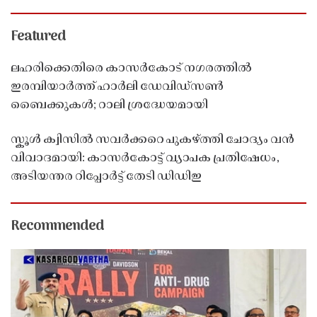
Featured
ലഹരിക്കെതിരെ കാസർകോട് നഗരത്തിൽ
ഇരമ്പിയാർത്ത് ഹാർലി ഡേവിഡ്‌സൺ
ബൈക്കുകൾ; റാലി ശ്രദ്ധേയമായി
സ്കൂൾ ക്വിസിൽ സവർക്കറെ പുകഴ്ത്തി ചോദ്യം വൻ
വിവാദമായി: കാസർകോട്ട് വ്യാപക പ്രതിഷേധം,
അടിയന്തര റിപ്പോർട്ട് തേടി ഡിഡിഇ
Recommended