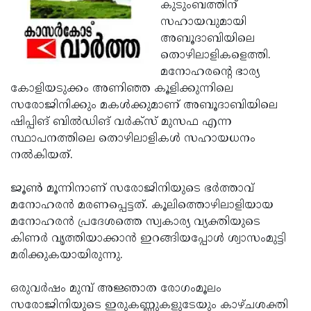
Election
കുടുംബത്തിന്
Maha
സഹായവുമായി
Shivarathri
International
അബൂദാബിയിലെ
Women's
തൊഴിലാളികളെത്തി.
Anti-
മനോഹരന്റെ ഭാര്യ
Day
Drug
Attukal
കോളിയടുക്കം അണിഞ്ഞ കൂളിക്കുന്നിലെ
Campaign
Pongala
സരോജിനിക്കും മകള്‍ക്കുമാണ് അബൂദാബിയിലെ
Holi
ഷിപ്പിങ് ബില്‍ഡിങ് വര്‍ക്‌സ് മുസഫ എന്ന
2025
2025
IPL
സ്ഥാപനത്തിലെ തൊഴിലാളികള്‍ സഹായധനം
2025
നല്‍കിയത്.
Eid
Al-
Waqf
ജൂണ്‍ മൂന്നിനാണ് സരോജിനിയുടെ ഭര്‍ത്താവ്
Fitr
Bill
മനോഹരന്‍ മരണപ്പെട്ടത്. കൂലിത്തൊഴിലാളിയായ
Vishu
മനോഹരന്‍ പ്രദേശത്തെ സ്വകാര്യ വ്യക്തിയുടെ
2025
Controversy
Festival
Good
കിണര്‍ വൃത്തിയാക്കാന്‍ ഇറങ്ങിയപ്പോള്‍ ശ്വാസംമുട്ടി
2025
Friday
മരിക്കുകയായിരുന്നു.
Easter
Observance
Sunday
By-
ഒരുവര്‍ഷം മുമ്പ് അജ്ഞാത രോഗംമൂലം
2025
2025
Election
സരോജിനിയുടെ ഇരുകണ്ണുകളുടേയും കാഴ്ചശക്തി
Bihar