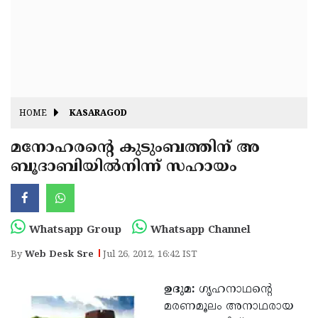
Fitr
May
Day
Eid
Al
Independence
Ad'ha
Day
Onam
HOME
KASARAGOD
J&K
State
മനോഹരന്റെ കുടുംബത്തിന് അ
Haryana
ബൂദാബിയില്‍നിന്ന് സഹായം
Assembly
State
Diwali
Elections
Assembly
Christmas
Elections
New-
Whatsapp Group
Whatsapp Channel
Year
Republic
By
Web Desk Sre
Jul 26, 2012, 16:42 IST
Day
Budget
ഉദുമ:
ഗൃഹനാഥന്റെ
Delhi
മരണമൂലം അനാഥരായ