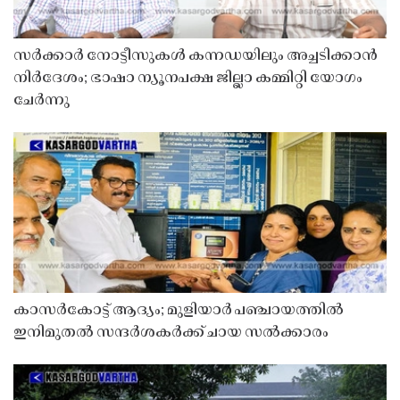
സർക്കാർ നോട്ടീസുകൾ കന്നഡയിലും അച്ചടിക്കാൻ
നിർദേശം; ഭാഷാ ന്യൂനപക്ഷ ജില്ലാ കമ്മിറ്റി യോഗം
ചേർന്നു
കാസർകോട്ട് ആദ്യം; മുളിയാർ പഞ്ചായത്തിൽ
ഇനിമുതൽ സന്ദർശകർക്ക് ചായ സൽക്കാരം