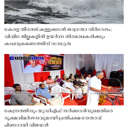
കേരള തീരത്ത് കള്ളക്കടൽ ജാഗ്രതാ നിർദേശം;
വിവിധ ജില്ലകളിൽ ഉയർന്ന തിരമാലകൾക്കും
കടലാക്രമണത്തിന് സാധ്യത
കേന്ദ്രത്തിനും യുഡിഎഫ് സർക്കാരിനുമെതിരെ
രൂക്ഷവിമർശനവുമായി പ്രതിപക്ഷ നേതാവ്
പിണറായി വിജയൻ