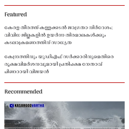
Featured
കേരള തീരത്ത് കള്ളക്കടൽ ജാഗ്രതാ നിർദേശം;
വിവിധ ജില്ലകളിൽ ഉയർന്ന തിരമാലകൾക്കും
കടലാക്രമണത്തിന് സാധ്യത
കേന്ദ്രത്തിനും യുഡിഎഫ് സർക്കാരിനുമെതിരെ
രൂക്ഷവിമർശനവുമായി പ്രതിപക്ഷ നേതാവ്
പിണറായി വിജയൻ
Recommended