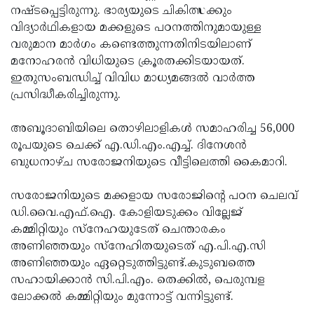
നഷ്ടപ്പെട്ടിരുന്നു. ഭാര്യയുടെ ചികിത്സക്കും
Updates
Assembly
Kerala
വിദ്യാര്‍ഥികളായ മക്കളുടെ പഠനത്തിനുമായുള്ള
Polls
Local
വരുമാന മാര്‍ഗം കണ്ടെത്തുന്നതിനിടയിലാണ്
Look
മനോഹരന്‍ വിധിയുടെ ക്രൂരതക്കിടയായത്.
Body
Back
ഇതുസംബന്ധിച്ച് വിവിധ മാധ്യമങ്ങല്‍ വാര്‍ത്ത
Election
2025
പ്രസിദ്ധീകരിച്ചിരുന്നു.
അബൂദാബിയിലെ തൊഴിലാളികള്‍ സമാഹരിച്ച 56,000
രൂപയുടെ ചെക്ക് എ.ഡി.എം.എച്ച്. ദിനേശന്‍
ബുധനാഴ്ച സരോജനിയുടെ വീട്ടിലെത്തി കൈമാറി.
സരോജനിയുടെ മക്കളായ സരോജിന്റെ പഠന ചെലവ്
ഡി.വൈ.എഫ്.ഐ. കോളിയടുക്കം വില്ലേജ്
കമ്മിറ്റിയും സ്‌നേഹയുടേത് ചെന്താരകം
അണിഞ്ഞയും സ്‌നേഹിതയുടെത് എ.പി.എ.സി
അണിഞ്ഞയും ഏറ്റെടുത്തിട്ടുണ്ട്.കുടുബത്തെ
സഹായിക്കാന്‍ സി.പി.എം. തെക്കില്‍, പെരുമ്പള
ലോക്കല്‍ കമ്മിറ്റിയും മുന്നോട്ട് വന്നിട്ടുണ്ട്.