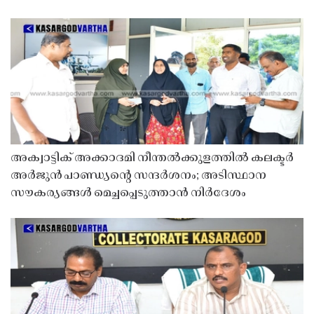
അക്വാട്ടിക് അക്കാദമി നീന്തൽക്കുളത്തിൽ കലക്ടർ
അർജുൻ പാണ്ഡ്യൻ്റെ സന്ദർശനം; അടിസ്ഥാന
സൗകര്യങ്ങൾ മെച്ചപ്പെടുത്താൻ നിർദേശം