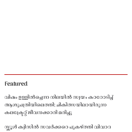
Featured
വിഷം ഉള്ളിൽച്ചെന്ന നിലയിൽ സ്വയം കാറോടിച്ച്
ആശുപത്രിയിലെത്തി; ചികിത്സയിലായിരുന്ന
കലക്ട്രേറ്റ് ജീവനക്കാരി മരിച്ചു
സ്കൂൾ ക്വിസിൽ സവർക്കറെ പുകഴ്ത്തി വിവാദ