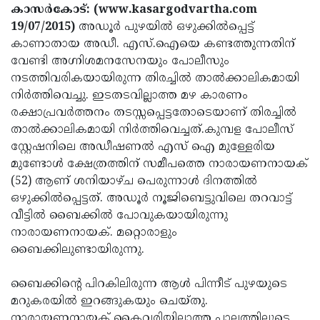
Election
Maha
കാസര്‍കോട്: (www.kasargodvartha.com
19/07/2015)
അഡൂര്‍ പുഴയില്‍ ഒഴുക്കില്‍പ്പെട്ട്
Shivarathri
International
കാണാതായ അഡീ. എസ്.ഐയെ കണ്ടത്തുന്നതിന്
Women's
Anti-
വേണ്ടി അഗ്നിശമനസേനയും പോലീസും
നടത്തിവരികയായിരുന്ന തിരച്ചില്‍ താല്‍ക്കാലികമായി
Day
Drug
Attukal
നിര്‍ത്തിവെച്ചു. ഇടതടവില്ലാത്ത മഴ കാരണം
Campaign
Pongala
Holi
രക്ഷാപ്രവര്‍ത്തനം തടസ്സപ്പെട്ടതോടെയാണ് തിരച്ചില്‍
താല്‍ക്കാലികമായി നിര്‍ത്തിവെച്ചത്.കുമ്പള പോലീസ്
2025
2025
IPL
സ്റ്റേഷനിലെ അഡീഷണല്‍ എസ് ഐ മുള്ളേരിയ
2025
Eid
മുണ്ടോള്‍ ക്ഷേത്രത്തിന് സമീപത്തെ നാരായണനായക്
(52) ആണ് ശനിയാഴ്ച പെരുന്നാള്‍ ദിനത്തില്‍
Al-
Waqf
ഒഴുക്കില്‍പ്പെട്ടത്. അഡൂര്‍ നൂജിബെട്ടുവിലെ തറവാട്ട്
Fitr
Bill
Vishu
വീട്ടില്‍ ബൈക്കില്‍ പോവുകയായിരുന്നു
നാരായണനായക്. മറ്റൊരാളും
2025
Controversy
Festival
Good
ബൈക്കിലുണ്ടായിരുന്നു.
2025
Friday
Easter
ബൈക്കിന്റെ പിറകിലിരുന്ന ആള്‍ പിന്നീട് പുഴയുടെ
Observance
Sunday
By-
മറുകരയില്‍ ഇറങ്ങുകയും ചെയ്തു.
2025
2025
Election
Bihar
നാരായണനായക് കൈവരിയില്ലാത്ത പാലത്തിലൂടെ