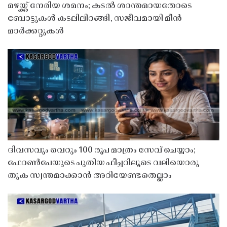
മഴയ്ക്ക് നേരിയ ശമനം; കടൽ ശാന്തമായതോടെ
ബോട്ടുകൾ കടലിലിറങ്ങി, സജീവമായി മീൻ
മാർക്കറ്റുകൾ
ദിവസവും വെറും 100 രൂപ മാത്രം സേവ് ചെയ്യാം;
ഫോൺപേയുടെ പുതിയ ഫീച്ചറിലൂടെ വലിയൊരു
തുക സ്വന്തമാക്കാൻ അറിയേണ്ടതെല്ലാം