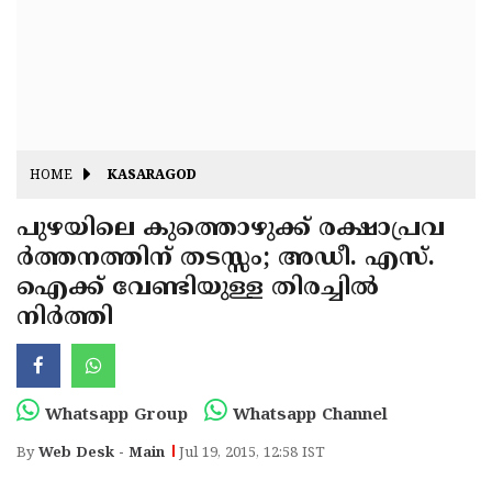
Fitr
May
Day
Eid
Al
Independence
Ad'ha
Day
Onam
HOME
KASARAGOD
J&K
State
പുഴയിലെ കുത്തൊഴുക്ക് രക്ഷാപ്രവ
Haryana
ര്‍ത്തനത്തിന് തടസ്സം; അഡീ. എസ്.
Assembly
State
Diwali
ഐക്ക് വേണ്ടിയുള്ള തിരച്ചില്‍
Elections
Assembly
Christmas
നിര്‍ത്തി
Elections
New-
Year
Republic
Whatsapp Group
Whatsapp Channel
Day
Budget
By
Web Desk - Main
Jul 19, 2015, 12:58 IST
Delhi