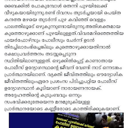
ബൈക്കില്‍ പോകുമ്പോള്‍ തെന്നി പുഴയിലേക്ക്
Updates
Assembly
Kerala
വീഴുകയായിരുന്നു.രണ്ട് ദിവസം തുടര്‍ച്ചയായി പെയ്ത
Polls
Local
Look
കനത്ത മഴയെ തുടര്‍ന്ന് പുഴ കവിഞ്ഞ് വെള്ളം
പാലത്തിലൂടെ് ഒഴുകുന്നുണ്ടായിരുന്നു.അതിശക്തമായ
Body
Back
കുത്തൊഴുക്കാണ് പുഴയിലുള്ളത്.വിവരമറിഞ്ഞെത്തിയ
Election
2025
ഫയര്‍ഫോഴ്‌സും പോലീസും ചേര്‍ന്ന് ഉടന്‍
തിരച്ചിലാരംഭിച്ചെങ്കിലും കുത്തൊഴുക്കായതിനാല്‍
രക്ഷാപ്രവര്‍ത്തനം തടസ്സപ്പെടുന്ന
സ്ഥിതിയിലാണുള്ളത്. ഒഴുക്കില്‍പ്പെട്ട് കാണാതായ
പോലീസ് ഉദ്യോഗസ്ഥന്റെ ജീവന് വേണ്ടി നാട് ഒന്നടങ്കം
പ്രാര്‍ത്ഥനയിലാണ്. വ്യക്തി ജീവിതത്തിലും ഔദ്യോഗിക
ജീവിതത്തിലുംഏറെ പ്രശംസ പിടിച്ചുപറ്റിയ പോലീസ്
ഉദ്യോഗസ്ഥന്‍ കൂടിയാണ് നാരായണനായക്.
അദ്ദേഹത്തിന്റെ കുടുംബവും ഒന്നും
സംഭവിക്കരുതേയെന്ന മനമുരുകിയുള്ള
പ്രാര്‍ത്ഥനയോടെ കണ്ണീരോടെ കാത്തിരിക്കുകയാണ്.