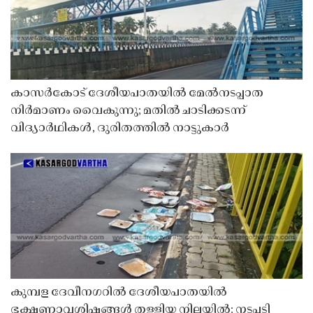
കാസർകോട് ദേശീയപാതയിൽ മേൽനടപ്പാത
നിർമാണം വൈകുന്നു; മതിൽ ചാടിക്കടന്ന്
വിദ്യാർഥികൾ, ദുരിതത്തിൽ നാട്ടുകാർ
കുമ്പള ദേവീനഗറിൽ ദേശീയപാതയിൽ
ഭക്ഷണാവശിഷ്ടങ്ങൾ തള്ളിയ നിലയിൽ; നടപടി