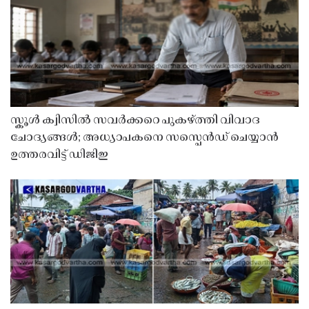
സ്കൂൾ ക്വിസിൽ സവർക്കറെ പുകഴ്ത്തി വിവാദ
ചോദ്യങ്ങൾ; അധ്യാപകനെ സസ്പെൻഡ് ചെയ്യാൻ
ഉത്തരവിട്ട് ഡിജിഇ