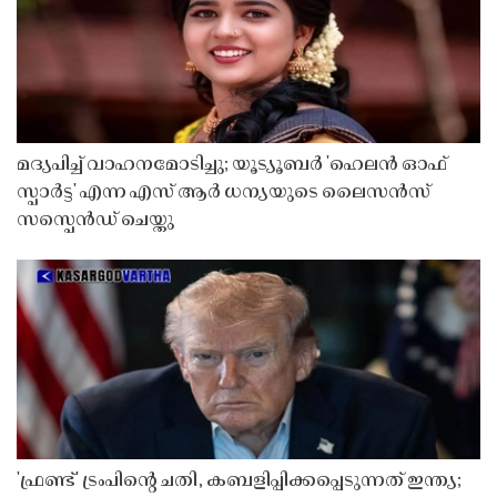
മദ്യപിച്ച് വാഹനമോടിച്ചു; യൂട്യൂബർ 'ഹെലൻ ഓഫ്
സ്പാർട്ട' എന്ന എസ് ആർ ധന്യയുടെ ലൈസൻസ്
സസ്പെൻഡ് ചെയ്തു ​​​​​​​
'ഫ്രണ്ട്' ട്രംപിന്റെ ചതി, കബളിപ്പിക്കപ്പെടുന്നത് ഇന്ത്യ;