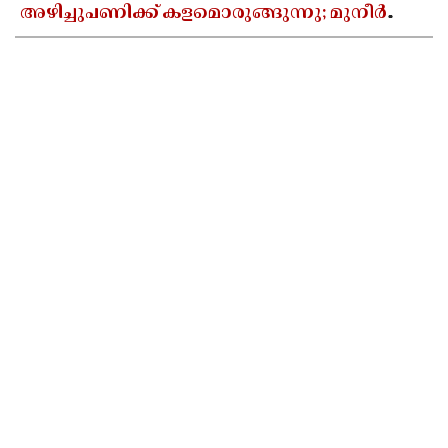
അഴിച്ചുപണിക്ക് കളമൊരുങ്ങുന്നു; മുനീർ
ഹാജി പുതിയ പ്രസിഡൻ്റാകാൻ സാധ്യത