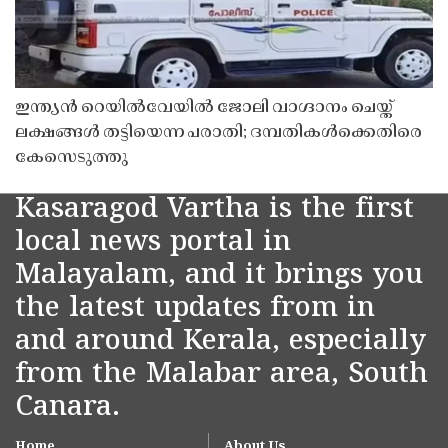
ഇന്ത്യൻ റെയിൽവേയിൽ ജോലി വാഗ്ദാനം ചെയ്ത്
ലക്ഷങ്ങൾ തട്ടിയെന്ന പരാതി; ദമ്പതികൾക്കെതിരെ
കേസെടുത്തു
Kasaragod Vartha is the first
local news portal in
Malayalam, and it brings you
the latest updates from in
and around Kerala, especially
from the Malabar area, South
Canara.
Home
About Us