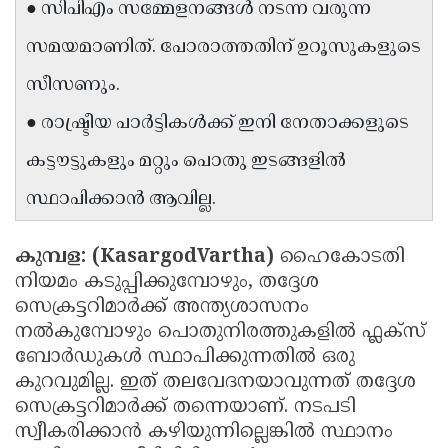
● സിപിഎം സമ്മേളനങ്ങൾ നടന്ന വരുന്ന
Updates
Assembly
Kerala
സമയമാണിത്. പോരാത്തതിന് ഉറൂസുകളുടെ
Polls
Local
Look
സീസണും.
Body
Back
● രാഷ്ട്രീയ പാർട്ടികൾക്ക് ഇനി നേതാക്കളുടെ
Election
2025
കട്ടൗട്ടുകളും മറ്റും പൊതു ഇടങ്ങളിൽ
സ്ഥാപിക്കാൻ ആവില്ല.
കുമ്പള: (KasargodVartha)
ഹൈകോടതി
നിയമം കടുപ്പിക്കുമ്പോഴും, തദ്ദേശ
സെക്രട്ടറിമാർക്ക് അന്ത്യശാസനം
നൽകുമ്പോഴും പൊതുനിരത്തുകളിൽ ഫ്ലക്സ്
ബോർഡുകൾ സ്ഥാപിക്കുന്നതിൽ ഒരു
കുറവുമില്ല. ഇത് തലവേദനയാവുന്നത് തദ്ദേശ
സെക്രട്ടറിമാർക്ക് തന്നെയാണ്. നടപടി
സ്വീകരിക്കാൻ കഴിയുന്നില്ലെങ്കിൽ സ്ഥാനം