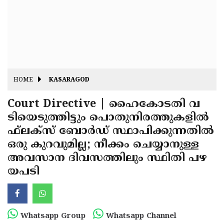
Fitr
May
Day
Eid
Al
Independence
Ad'ha
Day
Onam
HOME
KASARAGOD
J&K
State
Court Directive | ഹൈകോടതി വ
Haryana
ടിയെടുത്തിട്ടും പൊതുനിരത്തുകളിൽ
Assembly
State
Diwali
ഫ്‌ലക്‌സ് ബോർഡ് സ്ഥാപിക്കുന്നതിൽ
Elections
Assembly
Christmas
ഒരു കുറവുമില്ല; നീക്കം ചെയ്യാനുള്ള
Elections
അവസാന ദിവസത്തിലും സ്ഥിതി പഴ
New-
യപടി
Year
Republic
Day
Budget
Delhi
Whatsapp Group
Whatsapp Channel