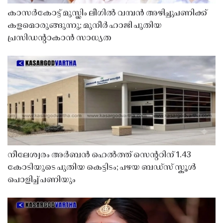
കാസർകോട്ട് മുസ്ലിം ലീഗിൽ വമ്പൻ അഴിച്ചുപണിക്ക്
കളമൊരുങ്ങുന്നു; മുനീർ ഹാജി പുതിയ
പ്രസിഡൻ്റാകാൻ സാധ്യത
നീലേശ്വരം അർബൻ ഹെൽത്ത് സെൻ്ററിന് 1.43
കോടിയുടെ പുതിയ കെട്ടിടം; പഴയ ബഡ്സ് സ്കൂൾ
പൊളിച്ച് പണിയും