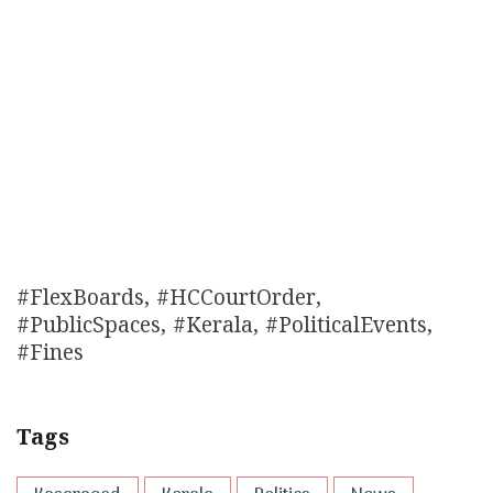
#FlexBoards, #HCCourtOrder,
#PublicSpaces, #Kerala, #PoliticalEvents,
#Fines
Tags