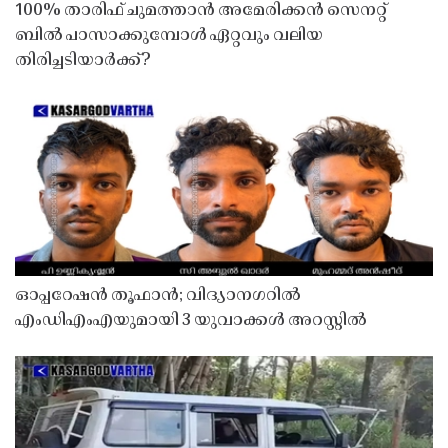
100% താരിഫ് ചുമത്താൻ അമേരിക്കൻ സെനറ്റ്
ബിൽ പാസാക്കുമ്പോൾ ഏറ്റവും വലിയ
തിരിച്ചടിയാർക്ക്?
ഓപ്പറേഷൻ തൂഫാൻ; വിദ്യാനഗറിൽ
എംഡിഎംഎയുമായി 3 യുവാക്കൾ അറസ്റ്റിൽ