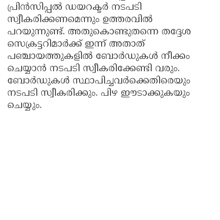
പ്രിൻസിപ്പൽ ഡയറക്ടർ നടപടി
സ്വീകരിക്കണമെന്നും ഉത്തരവിൽ
പറയുന്നുണ്ട്. അതുകൊണ്ടുതന്നെ തദ്ദേശ
സെക്രട്ടറിമാർക്ക് ഇന്ന് അതാത്
പഞ്ചായത്തുകളിൽ ബോർഡുകൾ നീക്കം
ചെയ്യാൻ നടപടി സ്വീകരിക്കേണ്ടി വരും.
ബോർഡുകൾ സ്ഥാപിച്ചവർക്കെതിരെയും
നടപടി സ്വീകരിക്കും. പിഴ ഈടാക്കുകയും
ചെയ്യും.