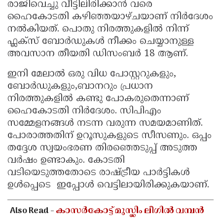
രാജിവെച്ചു വീട്ടിലിരിക്കാൻ വരെ
ഹൈകോടതി കഴിഞ്ഞയാഴ്ചയാണ് നിർദേശം
നൽകിയത്. പൊതു നിരത്തുകളിൽ നിന്ന്
ഫ്ലക്സ് ബോർഡുകൾ നീക്കം ചെയ്യാനുള്ള
അവസാന തീയതി ഡിസംബർ 18 ആണ്.
ഇനി മേലാൽ ഒരു വിധ പോസ്റ്ററുകളും,
ബോർഡുകളും,ബാനറും പ്രധാന
നിരത്തുകളിൽ കണ്ടു പോകരുതെന്നാണ്
ഹൈകോടതി നിർദേശം. സിപിഎം
സമ്മേളനങ്ങൾ നടന്ന വരുന്ന സമയമാണിത്.
പോരാത്തതിന് ഉറൂസുകളുടെ സീസണും. ഒപ്പം
തദ്ദേശ സ്വയംഭരണ തിരഞ്ഞെടുപ്പ് അടുത്ത
വർഷം ഉണ്ടാകും. കോടതി
വടിയെടുത്തതോടെ രാഷ്ട്രീയ പാർട്ടികൾ
ഉൾപ്പെടെ ഇപ്പോൾ വെട്ടിലായിരിക്കുകയാണ്.
Also Read -
കാസർകോട്ട് മുസ്ലിം ലീഗിൽ വമ്പൻ