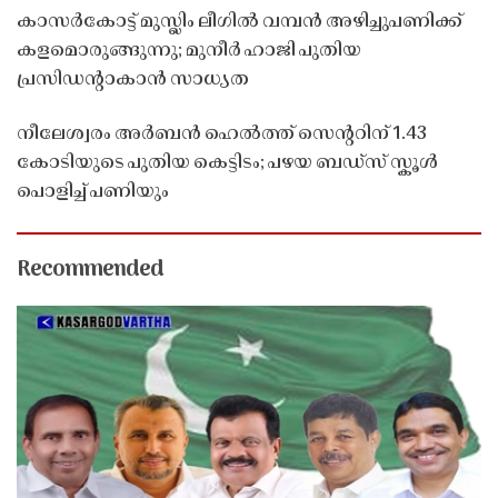
കാസർകോട്ട് മുസ്ലിം ലീഗിൽ വമ്പൻ അഴിച്ചുപണിക്ക്
കളമൊരുങ്ങുന്നു; മുനീർ ഹാജി പുതിയ
പ്രസിഡൻ്റാകാൻ സാധ്യത
നീലേശ്വരം അർബൻ ഹെൽത്ത് സെൻ്ററിന് 1.43
കോടിയുടെ പുതിയ കെട്ടിടം; പഴയ ബഡ്സ് സ്കൂൾ
പൊളിച്ച് പണിയും
Recommended