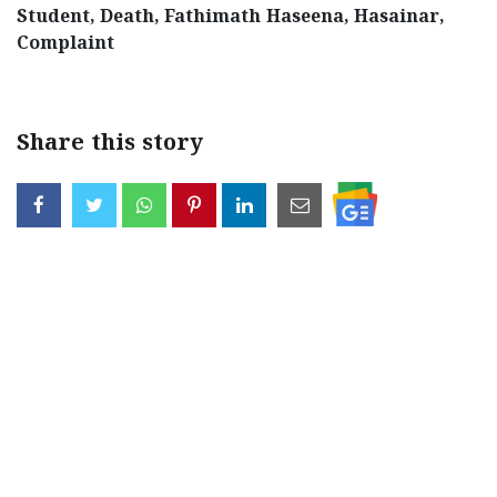
Student, Death, Fathimath Haseena, Hasainar,
Updates
Assembly
Kerala
Complaint
Polls
Local
Look
Body
Back
Share this story
Election
2025