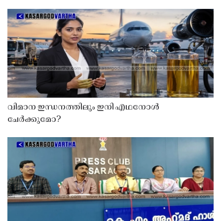
വിമാന ഇന്ധനത്തിലും ഇനി എഥനോൾ
ചേർക്കുമോ?