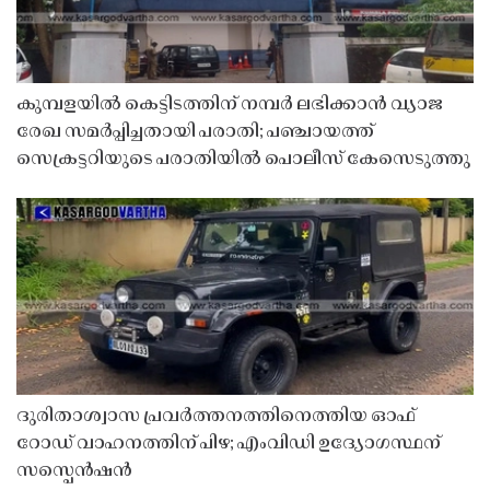
കുമ്പളയിൽ കെട്ടിടത്തിന് നമ്പർ ലഭിക്കാൻ വ്യാജ
രേഖ സമർപ്പിച്ചതായി പരാതി; പഞ്ചായത്ത്
സെക്രട്ടറിയുടെ പരാതിയിൽ പൊലീസ് കേസെടുത്തു
ദുരിതാശ്വാസ പ്രവർത്തനത്തിനെത്തിയ ഓഫ്
റോഡ് വാഹനത്തിന് പിഴ; എംവിഡി ഉദ്യോഗസ്ഥന്
സസ്പെൻഷൻ