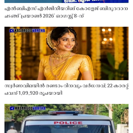
എൽബിഎസ് എൻജിനീയറിങ് കോളേജ് ബിരുദദാന
ചടങ്ങ് 'പ്രയാൺ 2026' ഓഗസ്റ്റ് 8-ന്
സ്വർണവിലയിൽ രണ്ടാം ദിനവും വർധനവ്; 22 കാരറ്റ്
പവന് 1,09,920 രൂപയായി