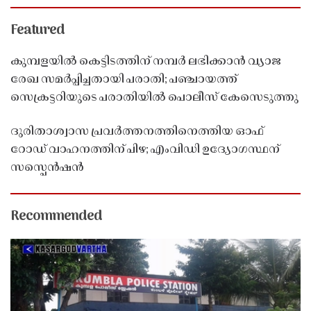
Featured
കുമ്പളയിൽ കെട്ടിടത്തിന് നമ്പർ ലഭിക്കാൻ വ്യാജ
രേഖ സമർപ്പിച്ചതായി പരാതി; പഞ്ചായത്ത്
സെക്രട്ടറിയുടെ പരാതിയിൽ പൊലീസ് കേസെടുത്തു
ദുരിതാശ്വാസ പ്രവർത്തനത്തിനെത്തിയ ഓഫ്
റോഡ് വാഹനത്തിന് പിഴ; എംവിഡി ഉദ്യോഗസ്ഥന്
സസ്പെൻഷൻ
Recommended