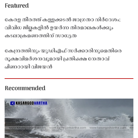
Featured
കേരള തീരത്ത് കള്ളക്കടൽ ജാഗ്രതാ നിർദേശം;
വിവിധ ജില്ലകളിൽ ഉയർന്ന തിരമാലകൾക്കും
കടലാക്രമണത്തിന് സാധ്യത
കേന്ദ്രത്തിനും യുഡിഎഫ് സർക്കാരിനുമെതിരെ
രൂക്ഷവിമർശനവുമായി പ്രതിപക്ഷ നേതാവ്
പിണറായി വിജയൻ
Recommended