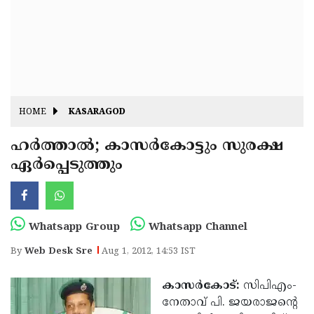
Fitr
May
Day
Eid
Al
Independence
Ad'ha
Day
Onam
HOME
KASARAGOD
J&K
State
ഹര്‍ത്താല്‍; കാസര്‍­കോ­ട്ടും സു­ര­ക്ഷ
Haryana
ഏര്‍­പ്പെ­ടുത്തും
Assembly
State
Diwali
Elections
Assembly
Christmas
Elections
New-
Whatsapp Group
Whatsapp Channel
Year
Republic
By
Web Desk Sre
Aug 1, 2012, 14:53 IST
Day
Budget
കാസര്‍­കോട്:
സി­പി­എം­
Delhi
നേ­താ­വ് പി. ജ­യ­രാജ­ന്റെ