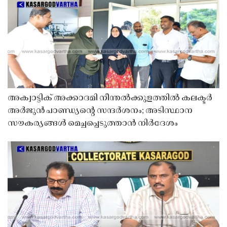
അക്വാട്ടിക് അക്കാദമി നീന്തൽക്കുളത്തിൽ കലക്ടർ
അർജുൻ പാണ്ഡ്യൻ്റെ സന്ദർശനം; അടിസ്ഥാന
സൗകര്യങ്ങൾ മെച്ചപ്പെടുത്താൻ നിർദേശം