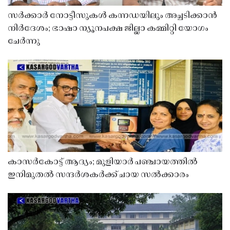
സർക്കാർ നോട്ടീസുകൾ കന്നഡയിലും അച്ചടിക്കാൻ
നിർദേശം; ഭാഷാ ന്യൂനപക്ഷ ജില്ലാ കമ്മിറ്റി യോഗം
ചേർന്നു
കാസർകോട്ട് ആദ്യം; മുളിയാർ പഞ്ചായത്തിൽ
ഇനിമുതൽ സന്ദർശകർക്ക് ചായ സൽക്കാരം