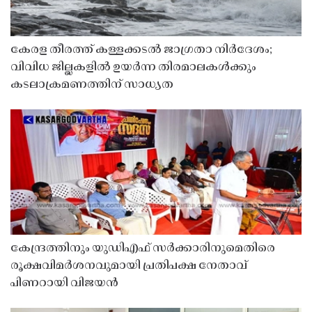
കേരള തീരത്ത് കള്ളക്കടൽ ജാഗ്രതാ നിർദേശം;
വിവിധ ജില്ലകളിൽ ഉയർന്ന തിരമാലകൾക്കും
കടലാക്രമണത്തിന് സാധ്യത
കേന്ദ്രത്തിനും യുഡിഎഫ് സർക്കാരിനുമെതിരെ
രൂക്ഷവിമർശനവുമായി പ്രതിപക്ഷ നേതാവ്
പിണറായി വിജയൻ