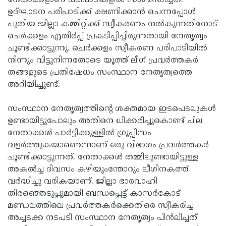
നേതാക്കളാണ് പരിപാടികളില്‍ സംബന്ധിച്ചത്.
ഉദ്ഘാടന പരിപാടിക്ക് ക്ഷണിക്കാന്‍ ചെന്നപ്പോള്‍
പുതിയ ജില്ലാ കമ്മിറ്റിക്ക് സ്വീകരണം നല്‍കുന്നതിനോട്
ചെര്‍ക്കളം എതിര്‍പ്പ് പ്രകടിപ്പിച്ചിരുന്നതായി നേതൃത്വം
ചൂണ്ടിക്കാട്ടുന്നു. ചെര്‍ക്കളം സ്വീകരണ പരിപാടിയില്‍
നിന്നും വിട്ടുനിന്നതോടെ യൂത്ത് ലീഗ് പ്രവര്‍ത്തകര്‍
തങ്ങളുടെ പ്രതിഷേധം സംസ്ഥാന നേതൃത്വത്തെ
അറിയിച്ചുണ്ട്.
സംസ്ഥാന നേതൃത്വത്തിന്റെ ശക്തമായ ഇടപെടലുകള്‍
ഉണ്ടായിട്ടുപോലും അതിനെ ധിക്കരിച്ചുകൊണ്ട് ചില
നേതാക്കള്‍ പാര്‍ട്ടിക്കുള്ളില്‍ ഗ്രൂപ്പിസം
വളര്‍ത്തുകയാണെന്നാണ് ഒരു വിഭാഗം പ്രവര്‍ത്തകര്‍
ചൂണ്ടിക്കാട്ടുന്നത്. നേതാക്കള്‍ തമ്മിലുണ്ടായിട്ടുള്ള
അകല്‍ച്ച ദിവസം കഴിയുംന്തോറും ലീഗിനകത്ത്
വര്‍ദ്ധിച്ചു വരികയാണ്. ജില്ലാ ഭാരവാഹി
തിരഞ്ഞെടുപ്പുമായി ബന്ധപ്പെട്ട് കാസര്‍കോട്
മണ്ഡലത്തിലെ പ്രവര്‍ത്തകര്‍ക്കെതിരെ സ്വീകരിച്ച
അച്ചടക്ക നടപടി സംസ്ഥാന നേതൃത്വം പിന്‍ലിച്ചത്