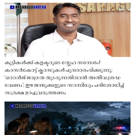
കുട്ടികൾക്ക് കളക്ടറുടെ സ്നേഹ സന്ദേശം!
കാസർകോട്ട് ക്ലാസുകൾ പുനരാരംഭിക്കുന്നു;
‘ഓറൻജ് ജാഗ്രത തുടരുന്നതിനാൽ അതീവ ശ്രദ്ധ
വേണം’; ഇഴ ജന്തുക്കളുടെ സാന്നിധ്യം പരിശോധിച്ച്
സുരക്ഷ ഉറപ്പുവരുത്തണം