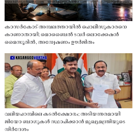
കാസർകോട് അമ്പലത്തറയിൽ പൊലീസുകാരനെ
കാണാതായി; മൊബൈൽ ടവർ ലൊക്കേഷൻ
മൈസൂരിൽ, അന്വേഷണം ഊർജിതം
വലിയപറമ്പിലെ കടൽക്ഷോഭം; അടിയന്തരമായി
ജിയോ ബാഗുകൾ സ്ഥാപിക്കാൻ മുഖ്യമന്ത്രിയുടെ
നിർദേശം