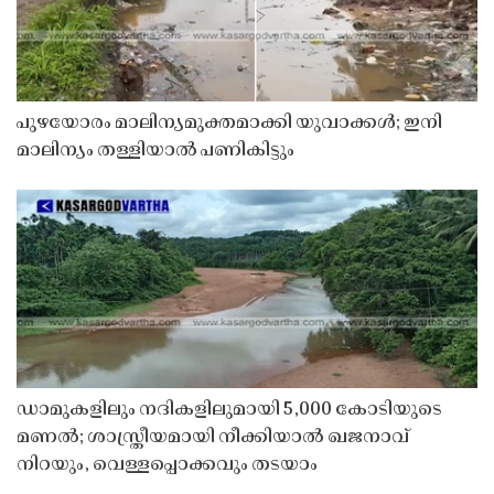
പുഴയോരം മാലിന്യമുക്തമാക്കി യുവാക്കൾ; ഇനി
മാലിന്യം തള്ളിയാൽ പണികിട്ടും
ഡാമുകളിലും നദികളിലുമായി 5,000 കോടിയുടെ
മണൽ; ശാസ്ത്രീയമായി നീക്കിയാൽ ഖജനാവ്
നിറയും, വെള്ളപ്പൊക്കവും തടയാം