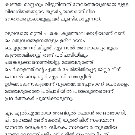
കുഞ്ഞി മാസ്റ്ററും വിട്ടുനിന്നത് നേരത്തെയുണ്ടായിട്ടുള്ള
Updates
Assembly
Kerala
വിഭാഗിയതയുടെ തുടര്‍ച്ചയായാണ് ലീഗ്
Polls
Local
നേതാക്കളടക്കമുള്ളവര്‍ ചൂണ്ടിക്കാട്ടുന്നത്.
Look
Body
Back
വ്യവസായ മന്ത്രി പി.കെ. കുഞ്ഞാലിക്കുട്ടിയാണ് രണ്ട്
Election
2025
പൊതുസമ്മേളനങ്ങളും ഉദ്ഘാടനം
ചെയ്യുമെന്നറിയിച്ചത്. എന്നാല്‍ അസൗകര്യം മൂലം
കുഞ്ഞാലിക്കുട്ടി രണ്ട് പരിപാടിയിലും
പങ്കെടുക്കാനെത്തിയില്ല. മഞ്ചേശ്വരത്ത്
ചെര്‍ക്കളത്തിന്റെ എതിര്‍ ചേരിയില്‍പ്പെട്ട ജില്ലാ ലീഗ്
ജനറല്‍ സെക്രട്ടറി എം.സി. ഖമറുദ്ദീന്‍
ഉദ്ഘാടകനാകുമെന്ന് വ്യക്തമായപ്പോഴാണ് ചെര്‍ക്കളം
മഞ്ചേശ്വരത്തെ പരിപാടിയില്‍ പങ്കെടുത്തതെന്ന്
പ്രവര്‍ത്തകര്‍ ചൂണ്ടിക്കാട്ടുന്നു.
എം.എല്‍.എമാരായ അബ്ദുല്‍ റഹ്മാന്‍ രണ്ടത്താണി,
പി. മുഹമ്മദ് അരീക്കോട്, യൂത്ത് ലീഗ് സംസ്ഥാന
ജനറല്‍ സെക്രട്ടറി സി.കെ. സുബൈര്‍ തുടങ്ങിയ