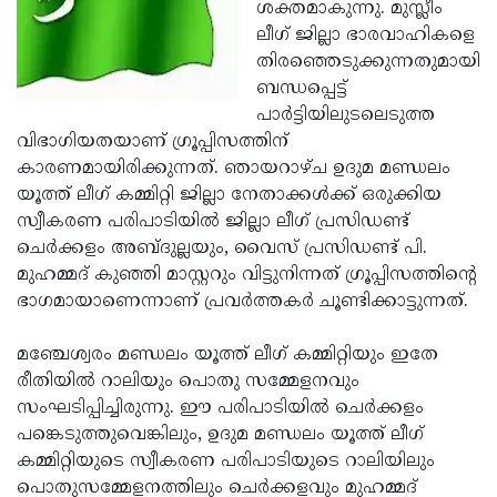
Election
ശക്തമാകുന്നു. മുസ്ലീം
Maha
ലീഗ് ജില്ലാ ഭാരവാഹികളെ
Shivarathri
International
തിരഞ്ഞെടുക്കുന്നതുമായി
Women's
ബന്ധപ്പെട്ട്
Anti-
പാര്‍ട്ടിയിലുടലെടുത്ത
Day
Drug
Attukal
വിഭാഗിയതയാണ് ഗ്രൂപ്പിസത്തിന്
Campaign
Pongala
കാരണമായിരിക്കുന്നത്. ഞായറാഴ്ച ഉദുമ മണ്ഡലം
Holi
യൂത്ത് ലീഗ് കമ്മിറ്റി ജില്ലാ നേതാക്കള്‍ക്ക് ഒരുക്കിയ
2025
2025
IPL
സ്വീകരണ പരിപാടിയില്‍ ജില്ലാ ലീഗ് പ്രസിഡണ്ട്
2025
ചെര്‍ക്കളം അബ്ദുല്ലയും, വൈസ് പ്രസിഡണ്ട് പി.
Eid
മുഹമ്മദ് കുഞ്ഞി മാസ്റ്ററും വിട്ടുനിന്നത് ഗ്രൂപ്പിസത്തിന്റെ
Al-
Waqf
ഭാഗമായാണെന്നാണ് പ്രവര്‍ത്തകര്‍ ചൂണ്ടിക്കാട്ടുന്നത്.
Fitr
Bill
Vishu
മഞ്ചേശ്വരം മണ്ഡലം യൂത്ത് ലീഗ് കമ്മിറ്റിയും ഇതേ
2025
Controversy
Festival
Good
രീതിയില്‍ റാലിയും പൊതു സമ്മേളനവും
2025
Friday
സംഘടിപ്പിച്ചിരുന്നു. ഈ പരിപാടിയില്‍ ചെര്‍ക്കളം
Easter
പങ്കെടുത്തുവെങ്കിലും, ഉദുമ മണ്ഡലം യൂത്ത് ലീഗ്
Observance
Sunday
By-
കമ്മിറ്റിയുടെ സ്വീകരണ പരിപാടിയുടെ റാലിയിലും
2025
2025
Election
പൊതുസമ്മേളനത്തിലും ചെര്‍ക്കളവും മുഹമ്മദ്
Bihar