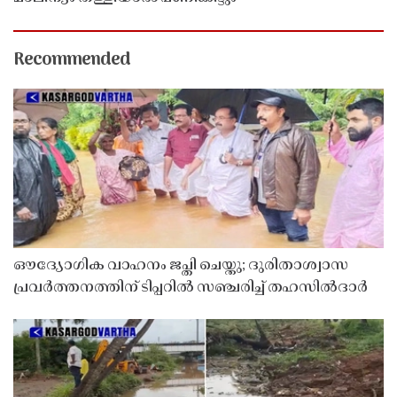
Recommended
ഔദ്യോഗിക വാഹനം ജപ്തി ചെയ്തു; ദുരിതാശ്വാസ
പ്രവർത്തനത്തിന് ടിപ്പറിൽ സഞ്ചരിച്ച് തഹസിൽദാർ