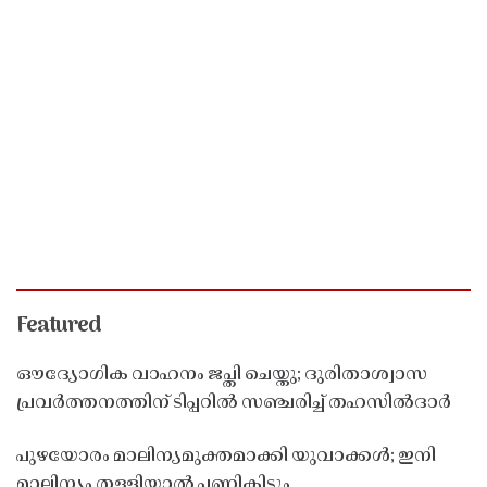
Featured
ഔദ്യോഗിക വാഹനം ജപ്തി ചെയ്തു; ദുരിതാശ്വാസ
പ്രവർത്തനത്തിന് ടിപ്പറിൽ സഞ്ചരിച്ച് തഹസിൽദാർ
പുഴയോരം മാലിന്യമുക്തമാക്കി യുവാക്കൾ; ഇനി
മാലിന്യം തള്ളിയാൽ പണികിട്ടും