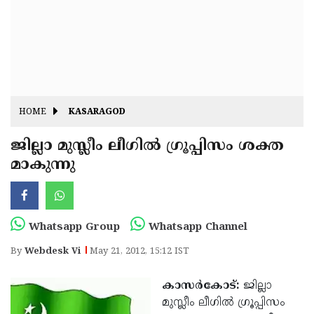
Fitr
May
Day
Eid
Al
Independence
Ad'ha
Day
Onam
HOME
KASARAGOD
J&K
State
ജില്ലാ മുസ്ലീം ലീഗില്‍ ഗ്രൂപ്പിസം ശക്ത
Haryana
മാകുന്നു
Assembly
State
Diwali
Elections
Assembly
Christmas
Elections
New-
Whatsapp Group
Whatsapp Channel
Year
Republic
By
Webdesk Vi
May 21, 2012, 15:12 IST
Day
Budget
കാസര്‍കോട്:
ജില്ലാ
Delhi
മുസ്ലീം ലീഗില്‍ ഗ്രൂപ്പിസം