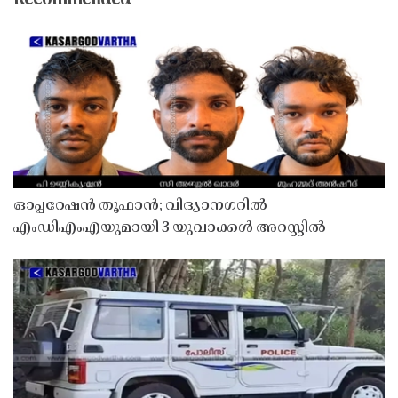
ഓപ്പറേഷൻ തൂഫാൻ; വിദ്യാനഗറിൽ
എംഡിഎംഎയുമായി 3 യുവാക്കൾ അറസ്റ്റിൽ