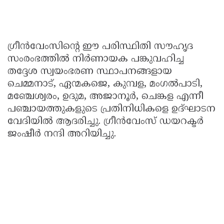
ഗ്രീൻവേംസിന്റെ ഈ പരിസ്ഥിതി സൗഹൃദ
സംരംഭത്തിൽ നിർണായക പങ്കുവഹിച്ച
തദ്ദേശ സ്വയംഭരണ സ്ഥാപനങ്ങളായ
ചെമ്മനാട്, ഏന്മകജെ, കുമ്പള, മംഗൽപാടി,
മഞ്ചേശ്വരം, ഉദുമ, അജാനൂർ, ചെങ്കള എന്നീ
പഞ്ചായത്തുകളുടെ പ്രതിനിധികളെ ഉദ്ഘാടന
വേദിയിൽ ആദരിച്ചു. ഗ്രീൻവേംസ് ഡയറക്ടർ
ജംഷീർ നന്ദി അറിയിച്ചു.