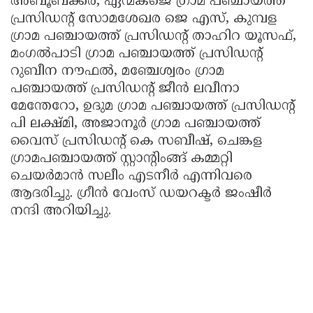
അബൂബക്കർ, ഏന്മകജെ ഗ്രാമ പഞ്ചായത്ത്
പ്രസിഡന്റ്‌ സോമശേഖര ജെ എസ്, കുമ്പള
ഗ്രാമ പഞ്ചായത്ത്‌ പ്രസിഡന്റ്‌ താഹിറ യൂസഫ്,
മംഗൽപാടി ഗ്രാമ പഞ്ചായത്ത് പ്രസിഡന്റ്‌
റുബീന നൗഫൽ, മഞ്ചേശ്വരം ഗ്രാമ
പഞ്ചായത്ത്‌ പ്രസിഡന്റ്‌ ജീൻ ലവീനാ
മേന്തേറോ, ഉദുമ ഗ്രാമ പഞ്ചായത്ത് പ്രസിഡന്റ്‌
പി ലക്ഷ്മി, അജാനൂർ ഗ്രാമ പഞ്ചായത്ത്‌
വൈസ് പ്രസിഡന്റ്‌ കെ സബീഷ്, ചെങ്കള
ഗ്രാമപഞ്ചായത്ത് സ്റ്റാൻ്റിംങ്ങ് കമ്മറ്റി
ചെയർമാൻ സലീം എടനീർ എന്നിവരെ
ആദരിച്ചു. ഗ്രീൻ വേംസ് ഡയറക്ടർ ജംഷീർ
നന്ദി അറിയിച്ചു.