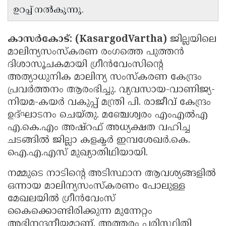
ഉറപ്പ് നൽകുന്നു.
Updates
Assembly
Kerala
Polls
Local
Look
കാസർകോട്: (KasargodVartha)
ജില്ലയിലെ
Body
Back
മാലിന്യസംസ്കരണ രംഗത്തെ പുത്തൻ
ദിശാസൂചകമായി ഗ്രീൻവേംസിന്റെ
Election
2025
അത്യാധുനിക മാലിന്യ സംസ്കരണ കേന്ദ്രം
പ്രവർത്തനം ആരംഭിച്ചു. വ്യവസായ-വാണിജ്യ-
നിയമ-കയർ വകുപ്പ് മന്ത്രി പി. രാജീവ് കേന്ദ്രം
ഉദ്ഘാടനം ചെയ്തു. മഞ്ചേശ്വരം എംഎൽഎ
എ.കെ.എം അഷ്റഫ് അധ്യക്ഷത വഹിച്ച
ചടങ്ങിൽ ജില്ലാ കളക്ടർ ഇമ്പശേഖർ.കെ.
ഐ.എ.എസ് മുഖ്യാതിഥിയായി.
നമ്മുടെ നാടിന്റെ അടിസ്ഥാന ആവശ്യങ്ങളിൽ
ഒന്നായ മാലിന്യസംസ്കരണം പോലുള്ള
മേഖലയിൽ ഗ്രീൻവേംസ്
കൈക്കൊണ്ടിരിക്കുന്ന മുന്നേറ്റം
അഭിനന്ദനീയമാണ്. അത്തരം പരിസ്ഥിതി