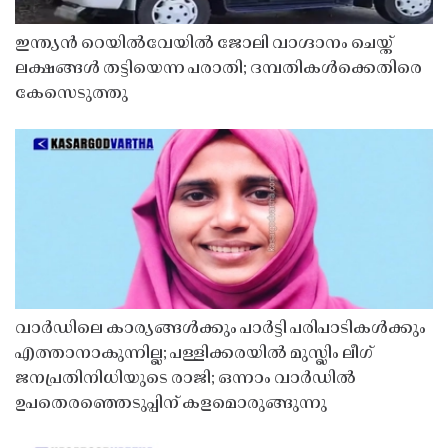
ഇന്ത്യൻ റെയിൽവേയിൽ ജോലി വാഗ്ദാനം ചെയ്ത്
ലക്ഷങ്ങൾ തട്ടിയെന്ന പരാതി; ദമ്പതികൾക്കെതിരെ
കേസെടുത്തു
വാർഡിലെ കാര്യങ്ങൾക്കും പാർട്ടി പരിപാടികൾക്കും
എത്താനാകുന്നില്ല; പള്ളിക്കരയിൽ മുസ്ലിം ലീഗ്
ജനപ്രതിനിധിയുടെ രാജി; ഒന്നാം വാർഡിൽ
ഉപതെരഞ്ഞെടുപ്പിന് കളമൊരുങ്ങുന്നു