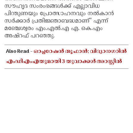
സൗഹൃദ സംരംഭങ്ങൾക്ക് എല്ലാവിധ
പിന്തുണയും പ്രോത്സാഹനവും നൽകാൻ
സർക്കാർ പ്രതിജ്ഞാബദ്ധമാണ്" എന്ന്
മഞ്ചേശ്വരം എം.എൽ.എ എ. കെ.എം
അഷ്റഫ് പറഞ്ഞു.
Also Read -
ഓപ്പറേഷൻ തൂഫാൻ; വിദ്യാനഗറിൽ
എംഡിഎംഎയുമായി 3 യുവാക്കൾ അറസ്റ്റിൽ