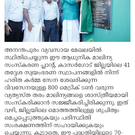
അനന്തപുരം വ്യവസായ മേഖലയിൽ
സ്ഥിതിചെയ്യുന്ന ഈ ആധുനിക മാലിന്യ
സംസ്കരണ പ്ലാന്റ്, കാസർഗോട് ജില്ലയിലെ 41
തദ്ദേശ സ്വയംഭരണ സ്ഥാപനങ്ങളിൽ നിന്ന്
ഹരിത കർമ്മ സേന ശേഖരിക്കുന്ന
ദിവസേനയുള്ള 800 മെട്രിക് ടൺ വരുന്ന
വ്യത്യസ്ത തരം മാലിന്യങ്ങളെ ശാസ്ത്രീയമായി
സംസ്കരിക്കാൻ സജ്ജീകരിച്ചിരിക്കുന്നു. ഇത്
വഴി, ജില്ലയിലെ മൊത്തത്തിലുള്ള ശുചിത്വം
മെച്ചപ്പെടുത്തുകയും പരിസ്ഥിതി
സംരക്ഷണത്തിന് സഹായിക്കുകയും
ചെയ്യുന്നു. കൂടാതെ, ഈ പദ്ധതിയിലൂടെ 70-