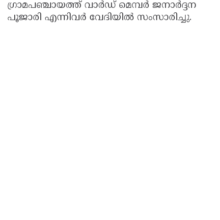
ഗ്രാമപഞ്ചായത്ത് വാർഡ് മെമ്പർ ജനാർദ്ദന
പൂജാരി എന്നിവർ വേദിയിൽ സംസാരിച്ചു.