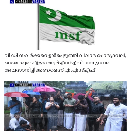
വി ഡി സവർക്കറെ ഉൾപ്പെടുത്തി വിവാദ ചോദ്യാവലി;
മഞ്ചേശ്വരം എഇഒ ആർഎസ്എസ് ദാസ്യവേല
അവസാനിപ്പിക്കണമെന്ന് എംഎസ്എഫ്