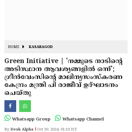
Fitr
May
Day
Eid
Al
Independence
Ad'ha
Day
Onam
HOME
KASARAGOD
J&K
State
Green Initiative | 'നമ്മുടെ നാടിന്റെ
Haryana
അടിസ്ഥാന ആവശ്യങ്ങളിൽ ഒന്ന്';
Assembly
State
Diwali
ഗ്രീൻവേംസിന്റെ മാലിന്യസംസ്കരണ
Elections
Assembly
Christmas
കേന്ദ്രം മന്ത്രി പി രാജീവ് ഉദ്ഘാടനം
Elections
ചെയ്തു
New-
Year
Republic
Day
Budget
Whatsapp Group
Whatsapp Channel
Delhi
By
Desk Alpha
Oct 30, 2024, 01:10 IST