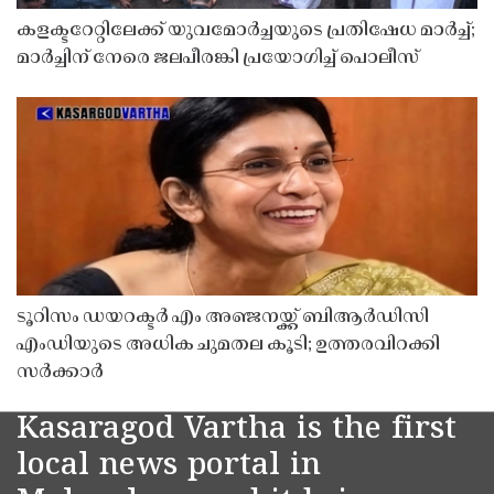
കളക്ടറേറ്റിലേക്ക് യുവമോർച്ചയുടെ പ്രതിഷേധ മാർച്ച്;
മാർച്ചിന് നേരെ ജലപീരങ്കി പ്രയോഗിച്ച് പൊലീസ്
ടൂറിസം ഡയറക്ടർ എം അഞ്ജനയ്ക്ക് ബിആർഡിസി
എംഡിയുടെ അധിക ചുമതല കൂടി; ഉത്തരവിറക്കി
സർക്കാർ
Kasaragod Vartha is the first
local news portal in