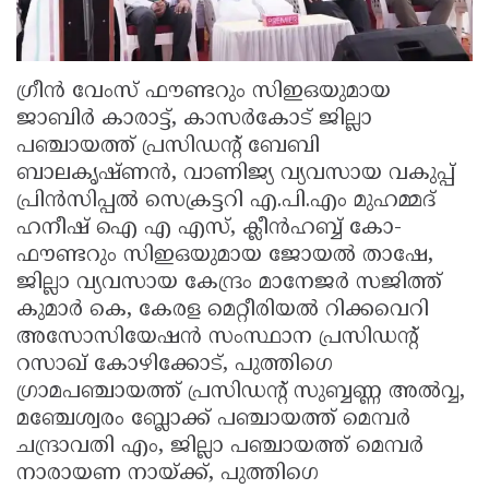
ഗ്രീൻ വേംസ് ഫൗണ്ടറും സിഇഒയുമായ
ജാബിർ കാരാട്ട്, കാസർകോട് ജില്ലാ
പഞ്ചായത്ത് പ്രസിഡന്റ്‌ ബേബി
ബാലകൃഷ്ണൻ, വാണിജ്യ വ്യവസായ വകുപ്പ്
പ്രിൻസിപ്പൽ സെക്രട്ടറി എ.പി.എം മുഹമ്മദ്‌
ഹനീഷ് ഐ എ എസ്, ക്ലീൻഹബ്ബ് കോ-
ഫൗണ്ടറും സിഇഒയുമായ ജോയൽ താഷേ,
ജില്ലാ വ്യവസായ കേന്ദ്രം മാനേജർ സജിത്ത്
കുമാർ കെ, കേരള മെറ്റീരിയൽ റിക്കവെറി
അസോസിയേഷൻ സംസ്ഥാന പ്രസിഡന്റ്‌
റസാഖ് കോഴിക്കോട്, പുത്തിഗെ
ഗ്രാമപഞ്ചായത്ത് പ്രസിഡൻ്റ് സുബ്ബണ്ണ അൽവ്വ,
മഞ്ചേശ്വരം ബ്ലോക്ക് പഞ്ചായത്ത് മെമ്പർ
ചന്ദ്രാവതി എം, ജില്ലാ പഞ്ചായത്ത് മെമ്പർ
നാരായണ നായ്ക്ക്, പുത്തിഗെ