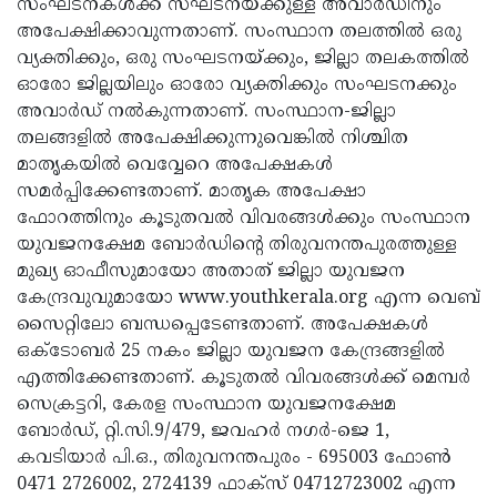
സംഘടനകള്‍ക്ക് സഘടനയ്ക്കുള്ള അവാര്‍ഡിനും
അപേക്ഷിക്കാവുന്നതാണ്. സംസ്ഥാന തലത്തില്‍ ഒരു
വ്യക്തിക്കും, ഒരു സംഘടനയ്ക്കും, ജില്ലാ തലകത്തില്‍
ഓരോ ജില്ലയിലും ഓരോ വ്യക്തിക്കും സംഘടനക്കും
അവാര്‍ഡ് നല്‍കുന്നതാണ്. സംസ്ഥാന-ജില്ലാ
തലങ്ങളില്‍ അപേക്ഷിക്കുന്നുവെങ്കില്‍ നിശ്ചിത
മാതൃകയില്‍ വെവ്വേറെ അപേക്ഷകള്‍
സമര്‍പ്പിക്കേണ്ടതാണ്. മാതൃക അപേക്ഷാ
ഫോറത്തിനും കൂടുതവല്‍ വിവരങ്ങള്‍ക്കും സംസ്ഥാന
യുവജനക്ഷേമ ബോര്‍ഡിന്റെ തിരുവനന്തപുരത്തുള്ള
മുഖ്യ ഓഫീസുമായോ അതാത് ജില്ലാ യുവജന
കേന്ദ്രവുവുമായോ www.youthkerala.org എന്ന വെബ്
സൈറ്റിലോ ബന്ധപ്പെടേണ്ടതാണ്. അപേക്ഷകള്‍
ഒക്‌ടോബര്‍ 25 നകം ജില്ലാ യുവജന കേന്ദ്രങ്ങളില്‍
എത്തിക്കേണ്ടതാണ്. കൂടുതല്‍ വിവരങ്ങള്‍ക്ക് മെമ്പര്‍
സെക്രട്ടറി, കേരള സംസ്ഥാന യുവജനക്ഷേമ
ബോര്‍ഡ്, റ്റി.സി.9/479, ജവഹര്‍ നഗര്‍-ജെ 1,
കവടിയാര്‍ പി.ഒ., തിരുവനന്തപുരം - 695003 ഫോണ്‍
0471 2726002, 2724139 ഫാക്‌സ് 04712723002 എന്ന