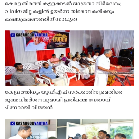
കേരള തീരത്ത് കള്ളക്കടൽ ജാഗ്രതാ നിർദേശം;
വിവിധ ജില്ലകളിൽ ഉയർന്ന തിരമാലകൾക്കും
കടലാക്രമണത്തിന് സാധ്യത
കേന്ദ്രത്തിനും യുഡിഎഫ് സർക്കാരിനുമെതിരെ
രൂക്ഷവിമർശനവുമായി പ്രതിപക്ഷ നേതാവ്
പിണറായി വിജയൻ