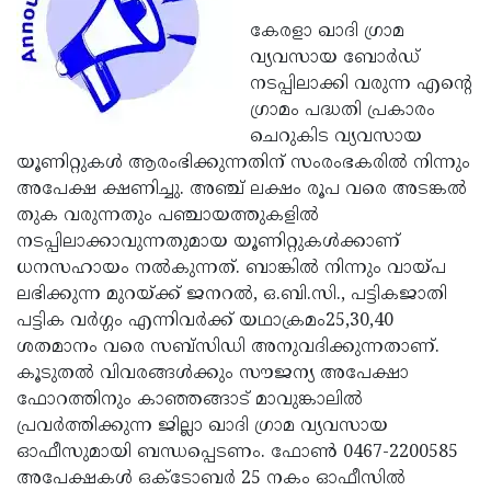
Election
Maha
കേരളാ ഖാദി ഗ്രാമ
Shivarathri
International
വ്യവസായ ബോര്‍ഡ്
നടപ്പിലാക്കി വരുന്ന എന്റെ
Women's
Anti-
ഗ്രാമം പദ്ധതി പ്രകാരം
Day
Drug
Attukal
ചെറുകിട വ്യവസായ
യൂണിറ്റുകള്‍ ആരംഭിക്കുന്നതിന് സംരംഭകരില്‍ നിന്നും
Campaign
Pongala
Holi
അപേക്ഷ ക്ഷണിച്ചു. അഞ്ച് ലക്ഷം രൂപ വരെ അടങ്കല്‍
2025
2025
IPL
തുക വരുന്നതും പഞ്ചായത്തുകളില്‍
നടപ്പിലാക്കാവുന്നതുമായ യൂണിറ്റുകള്‍ക്കാണ്
2025
Eid
ധനസഹായം നല്‍കുന്നത്. ബാങ്കില്‍ നിന്നും വായ്പ
Al-
Waqf
ലഭിക്കുന്ന മുറയ്ക്ക് ജനറല്‍, ഒ.ബി.സി., പട്ടികജാതി
പട്ടിക വര്‍ഗ്ഗം എന്നിവര്‍ക്ക് യഥാക്രമം25,30,40
Fitr
Bill
Vishu
ശതമാനം വരെ സബ്‌സിഡി അനുവദിക്കുന്നതാണ്.
2025
Controversy
Festival
Good
കൂടുതല്‍ വിവരങ്ങള്‍ക്കും സൗജന്യ അപേക്ഷാ
ഫോറത്തിനും കാഞ്ഞങ്ങാട് മാവുങ്കാലില്‍
2025
Friday
Easter
പ്രവര്‍ത്തിക്കുന്ന ജില്ലാ ഖാദി ഗ്രാമ വ്യവസായ
Observance
Sunday
By-
ഓഫീസുമായി ബന്ധപ്പെടണം. ഫോണ്‍ 0467-2200585
2025
അപേക്ഷകള്‍ ഒക്‌ടോബര്‍ 25 നകം ഓഫീസില്‍
2025
Election
Bihar