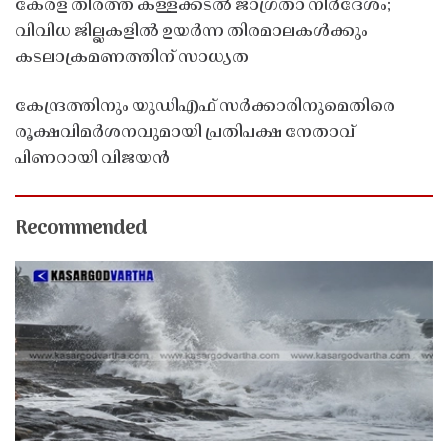
കേരള തീരത്ത് കള്ളക്കടൽ ജാഗ്രതാ നിർദേശം;
വിവിധ ജില്ലകളിൽ ഉയർന്ന തിരമാലകൾക്കും
കടലാക്രമണത്തിന് സാധ്യത
കേന്ദ്രത്തിനും യുഡിഎഫ് സർക്കാരിനുമെതിരെ
രൂക്ഷവിമർശനവുമായി പ്രതിപക്ഷ നേതാവ്
പിണറായി വിജയൻ
Recommended