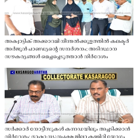
അക്വാട്ടിക് അക്കാദമി നീന്തൽക്കുളത്തിൽ കലക്ടർ
അർജുൻ പാണ്ഡ്യൻ്റെ സന്ദർശനം; അടിസ്ഥാന
സൗകര്യങ്ങൾ മെച്ചപ്പെടുത്താൻ നിർദേശം
സർക്കാർ നോട്ടീസുകൾ കന്നഡയിലും അച്ചടിക്കാൻ
നിർദേശം; ഭാഷാ ന്യൂനപക്ഷ ജില്ലാ കമ്മിറ്റി യോഗം