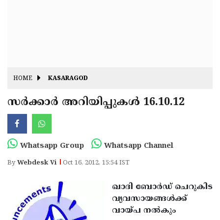
Fitr
May
Day
Eid
Al
Independence
Ad'ha
Day
Onam
HOME
KASARAGOD
J&K
State
സര്‍ക്കാര്‍ അറിയിപ്പുകള്‍ 16.10.12
Haryana
Assembly
State
Diwali
Elections
Assembly
Christmas
Whatsapp Group
Whatsapp Channel
Elections
New-
By
Webdesk Vi
Oct 16, 2012, 15:54 IST
Year
Republic
ഖാദി ബോര്‍ഡ് ചെറുകിട
Day
Budget
വ്യവസായങ്ങള്‍ക്ക്
Delhi
വായ്പ നല്‍കും