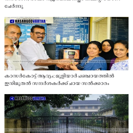
ചേർന്നു
കാസർകോട്ട് ആദ്യം; മുളിയാർ പഞ്ചായത്തിൽ
ഇനിമുതൽ സന്ദർശകർക്ക് ചായ സൽക്കാരം