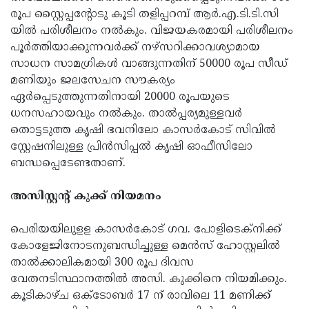
രൂപ സ്റ്റൈപ്പന്റോടു കൂടി തളിപ്പറമ്പ് ആര്‍.എ.ടി.ടി.സി
യില്‍ പരിശീലനം നല്‍കും. വിജയകരമായി പരിശീലനം
പൂര്‍ത്തിയാക്കുന്നവര്‍ക്ക് നഴ്‌സറിക്കാവശ്യാമായ
സാധന സാമഗ്രികള്‍ വാങ്ങുന്നതിന് 50000 രൂപ സീഡ്
മണിയും ജലസേചന സൗകര്യം
ഏര്‍പ്പെടുത്തുന്നതിനായി 20000 രൂപയുടെ
ധനസഹായവും നല്‍കും. താല്‍പ്പര്യമുള്ളവര്‍
തൊട്ടടുത്ത കൃഷി ഭവനിലോ കാസര്‍കോട് സിവില്‍
സ്റ്റേഷനിലുള്ള പ്രിന്‍സിപ്പല്‍ കൃഷി ഓഫീസിലോ
ബന്ധപ്പെടേണ്ടതാണ്.
അസിസ്റ്റന്റ് കുക്ക് നിയമനം
പെരിയയിലുളള കാസര്‍കോട് ഗവ. പോളിടെക്‌നിക്ക്
കോളേജിനോടനുബന്ധിച്ചുള്ള മെന്‍സ് ഹോസ്റ്റലില്‍
താല്‍ക്കാലികമായി 300 രൂപ ദിവസ
വേതനടിസ്ഥാനത്തില്‍ അസി. കുക്കിനെ നിയമിക്കും.
കൂടികാഴ്ച ഒക്‌ടോബര്‍ 17 ന് രാവിലെ 11 മണിക്ക്