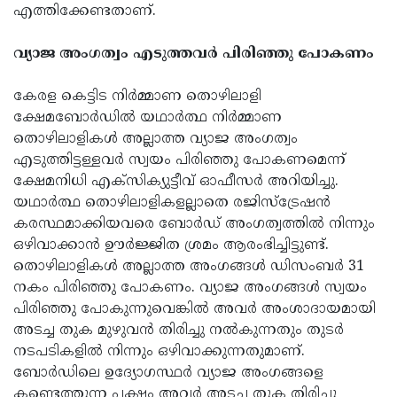
എത്തിക്കേണ്ടതാണ്.
Updates
Assembly
Kerala
വ്യാജ അംഗത്വം എടുത്തവര്‍ പിരിഞ്ഞു പോകണം
Polls
Local
Look
Body
Back
കേരള കെട്ടിട നിര്‍മ്മാണ തൊഴിലാളി
Election
ക്ഷേമബോര്‍ഡില്‍ യഥാര്‍ത്ഥ നിര്‍മ്മാണ
2025
തൊഴിലാളികള്‍ അല്ലാത്ത വ്യാജ അംഗത്വം
എടുത്തിട്ടള്ളവര്‍ സ്വയം പിരിഞ്ഞു പോകണമെന്ന്
ക്ഷേമനിധി എക്‌സിക്യുട്ടീവ് ഓഫീസര്‍ അറിയിച്ചു.
യഥാര്‍ത്ഥ തൊഴിലാളികളല്ലാതെ രജിസ്‌ട്രേഷന്‍
കരസ്ഥമാക്കിയവരെ ബോര്‍ഡ് അംഗത്വത്തില്‍ നിന്നും
ഒഴിവാക്കാന്‍ ഊര്‍ജ്ജിത ശ്രമം ആരംഭിച്ചിട്ടുണ്ട്.
തൊഴിലാളികള്‍ അല്ലാത്ത അംഗങ്ങള്‍ ഡിസംബര്‍ 31
നകം പിരിഞ്ഞു പോകണം. വ്യാജ അംഗങ്ങള്‍ സ്വയം
പിരിഞ്ഞു പോകുന്നുവെങ്കില്‍ അവര്‍ അംശാദായമായി
അടച്ച തുക മുഴുവന്‍ തിരിച്ചു നല്‍കുന്നതും തുടര്‍
നടപടികളില്‍ നിന്നും ഒഴിവാക്കുന്നതുമാണ്.
ബോര്‍ഡിലെ ഉദ്യോഗസ്ഥര്‍ വ്യാജ അംഗങ്ങളെ
കണ്ടെത്തുന്ന പക്ഷം അവര്‍ അടച്ച തുക തിരിച്ചു